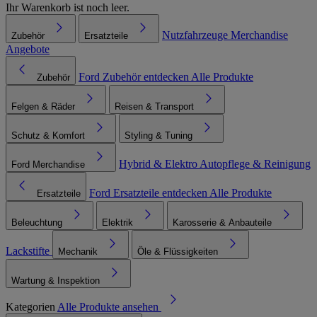
Ihr Warenkorb ist noch leer.
Nutzfahrzeuge
Merchandise
Zubehör
Ersatzteile
Angebote
Ford Zubehör entdecken
Alle Produkte
Zubehör
Felgen & Räder
Reisen & Transport
Schutz & Komfort
Styling & Tuning
Hybrid & Elektro
Autopflege & Reinigung
Ford Merchandise
Ford Ersatzteile entdecken
Alle Produkte
Ersatzteile
Beleuchtung
Elektrik
Karosserie & Anbauteile
Lackstifte
Mechanik
Öle & Flüssigkeiten
Wartung & Inspektion
Kategorien
Alle Produkte ansehen