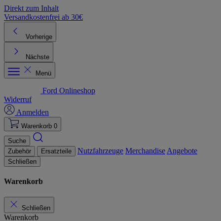
Direkt zum Inhalt
Versandkostenfrei ab 30€
K
Vorherige
Nächste
Menü
Ford Onlineshop
Widerruf
Anmelden
Warenkorb
0
Suche
Nutzfahrzeuge
Merchandise
Angebote
Zubehör
Ersatzteile
Schließen
Warenkorb
Schließen
Warenkorb