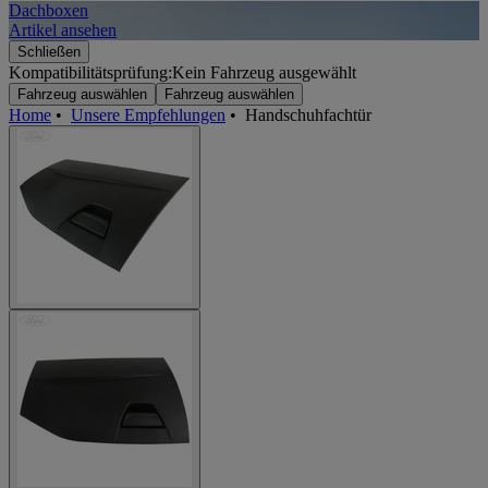
Dachboxen
A
Artikel ansehen
A
Schließen
Kompatibilitätsprüfung:
Kein Fahrzeug ausgewählt
Fahrzeug auswählen
Fahrzeug auswählen
Home
•
Unsere Empfehlungen
•
Handschuhfachtür