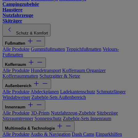
Campingzubehör
Haustiere
Nutzfahrzeuge
Skiträger
Schutz & Komfort
Fußmatten
Alle Produkte
Gummifußmatten
Teppichfußmatten
Velours-
Fußmatten
Kofferraum
Alle Produkte
Hundetransport
Kofferraum Organizer
Kofferraummatten
Schutzgitter & Netze
Außenbereich
Alle Produkte
Abdeckplanen
Ladekantenschutz
Schmutzfänger
Windabweiser
Zubehör-Sets Außenbereich
Innenraum
Alle Produkte
3D-Prints
Nutzfahrzeug-Zubehör
Sitzbezüge
Sitzraumtrenner
Sonnenschutz
Zubehör-Sets Innenraum
Multimedia & Technologie
Alle Produkte
Audio & Navigation
Dash Cams
Einparkhilfen