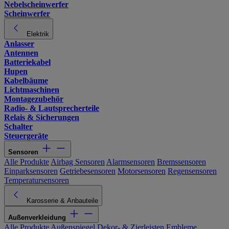
Nebelscheinwerfer
Scheinwerfer
Elektrik
Anlasser
Antennen
Batteriekabel
Hupen
Kabelbäume
Lichtmaschinen
Montagezubehör
Radio- & Lautsprecherteile
Relais & Sicherungen
Schalter
Steuergeräte
Sensoren
Alle Produkte
Airbag Sensoren
Alarmsensoren
Bremssensoren
Einparksensoren
Getriebesensoren
Motorsensoren
Regensensoren
Temperatursensoren
Karosserie & Anbauteile
Außenverkleidung
Alle Produkte
Außenspiegel
Dekor- & Zierleisten
Embleme