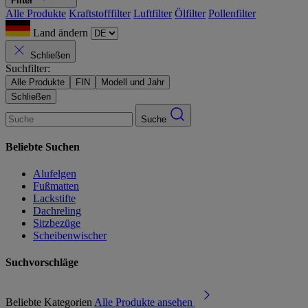
Filter
Alle Produkte
Kraftstofffilter
Luftfilter
Ölfilter
Pollenfilter
Land ändern
Schließen
Suchfilter:
Alle Produkte
FIN
Modell und Jahr
Schließen
Suche
Beliebte Suchen
Alufelgen
Fußmatten
Lackstifte
Dachreling
Sitzbezüge
Scheibenwischer
Suchvorschläge
Beliebte Kategorien
Alle Produkte ansehen