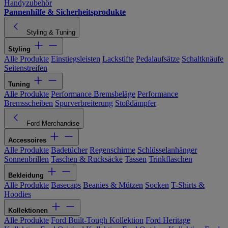
Handyzubehör
Pannenhilfe & Sicherheitsprodukte
Styling & Tuning
Styling
Alle Produkte
Einstiegsleisten
Lackstifte
Pedalaufsätze
Schaltknäufe
Seitenstreifen
Tuning
Alle Produkte
Performance Bremsbeläge
Performance
Bremsscheiben
Spurverbreiterung
Stoßdämpfer
Ford Merchandise
Accessoires
Alle Produkte
Badetücher
Regenschirme
Schlüsselanhänger
Sonnenbrillen
Taschen & Rucksäcke
Tassen
Trinkflaschen
Bekleidung
Alle Produkte
Basecaps
Beanies & Mützen
Socken
T-Shirts &
Hoodies
Kollektionen
Alle Produkte
Ford Built-Tough Kollektion
Ford Heritage