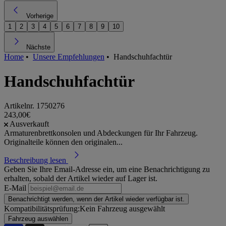
Vorherige
1
2
3
4
5
6
7
8
9
10
Nächste
Home
•
Unsere Empfehlungen
•
Handschuhfachtür
Handschuhfachtür
Artikelnr.
1750276
243,00€
Ausverkauft
Armaturenbrettkonsolen und Abdeckungen für Ihr Fahrzeug.
Originalteile können den originalen...
Beschreibung lesen
Geben Sie Ihre Email-Adresse ein, um eine Benachrichtigung zu
erhalten, sobald der Artikel wieder auf Lager ist.
E-Mail
Benachrichtigt werden, wenn der Artikel wieder verfügbar ist.
Kompatibilitätsprüfung:
Kein Fahrzeug ausgewählt
Fahrzeug auswählen