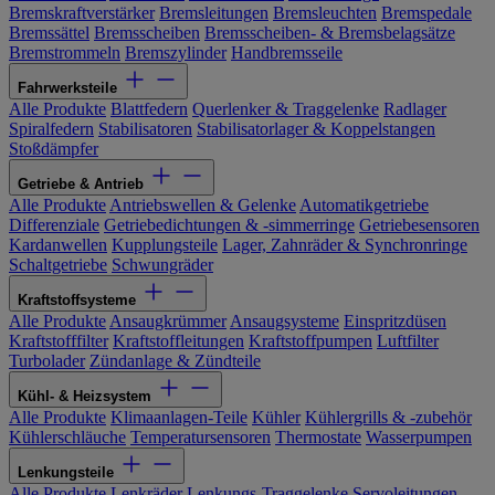
Bremskraftverstärker
Bremsleitungen
Bremsleuchten
Bremspedale
Bremssättel
Bremsscheiben
Bremsscheiben- & Bremsbelagsätze
Bremstrommeln
Bremszylinder
Handbremsseile
Fahrwerksteile
Alle Produkte
Blattfedern
Querlenker & Traggelenke
Radlager
Spiralfedern
Stabilisatoren
Stabilisatorlager & Koppelstangen
Stoßdämpfer
Getriebe & Antrieb
Alle Produkte
Antriebswellen & Gelenke
Automatikgetriebe
Differenziale
Getriebedichtungen & -simmerringe
Getriebesensoren
Kardanwellen
Kupplungsteile
Lager, Zahnräder & Synchronringe
Schaltgetriebe
Schwungräder
Kraftstoffsysteme
Alle Produkte
Ansaugkrümmer
Ansaugsysteme
Einspritzdüsen
Kraftstofffilter
Kraftstoffleitungen
Kraftstoffpumpen
Luftfilter
Turbolader
Zündanlage & Zündteile
Kühl- & Heizsystem
Alle Produkte
Klimaanlagen-Teile
Kühler
Kühlergrills & -zubehör
Kühlerschläuche
Temperatursensoren
Thermostate
Wasserpumpen
Lenkungsteile
Alle Produkte
Lenkräder
Lenkungs-Traggelenke
Servoleitungen