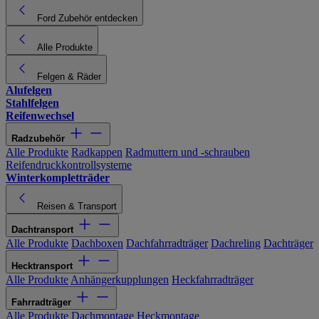
Ford Zubehör entdecken
Alle Produkte
Felgen & Räder
Alufelgen
Stahlfelgen
Reifenwechsel
Radzubehör
Alle Produkte
Radkappen
Radmuttern und -schrauben
Reifendruckkontrollsysteme
Winterkompletträder
Reisen & Transport
Dachtransport
Alle Produkte
Dachboxen
Dachfahrradträger
Dachreling
Dachträger
Hecktransport
Alle Produkte
Anhängerkupplungen
Heckfahrradträger
Fahrradträger
Alle Produkte
Dachmontage
Heckmontage