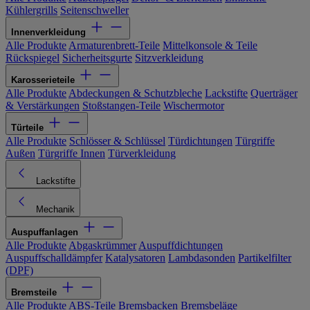
Kühlergrills
Seitenschweller
Innenverkleidung
Alle Produkte
Armaturenbrett-Teile
Mittelkonsole & Teile
Rückspiegel
Sicherheitsgurte
Sitzverkleidung
Karosserieteile
Alle Produkte
Abdeckungen & Schutzbleche
Lackstifte
Querträger
& Verstärkungen
Stoßstangen-Teile
Wischermotor
Türteile
Alle Produkte
Schlösser & Schlüssel
Türdichtungen
Türgriffe
Außen
Türgriffe Innen
Türverkleidung
Lackstifte
Mechanik
Auspuffanlagen
Alle Produkte
Abgaskrümmer
Auspuffdichtungen
Auspuffschalldämpfer
Katalysatoren
Lambdasonden
Partikelfilter
(DPF)
Bremsteile
Alle Produkte
ABS-Teile
Bremsbacken
Bremsbeläge