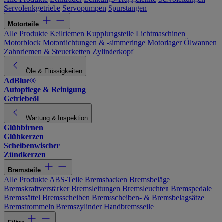
Servolenkgetriebe
Servopumpen
Spurstangen
Motorteile
Alle Produkte
Keilriemen
Kupplungsteile
Lichtmaschinen
Motorblock
Motordichtungen & -simmeringe
Motorlager
Ölwannen
Zahnriemen & Steuerketten
Zylinderkopf
Öle & Flüssigkeiten
AdBlue®
Autopflege & Reinigung
Getriebeöl
Wartung & Inspektion
Glühbirnen
Glühkerzen
Scheibenwischer
Zündkerzen
Bremsteile
Alle Produkte
ABS-Teile
Bremsbacken
Bremsbeläge
Bremskraftverstärker
Bremsleitungen
Bremsleuchten
Bremspedale
Bremssättel
Bremsscheiben
Bremsscheiben- & Bremsbelagsätze
Bremstrommeln
Bremszylinder
Handbremsseile