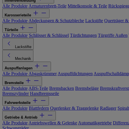
Innenverkleidung
Alle Produkte
Armaturenbrett-Teile
Mittelkonsole & Teile
Rückspiege
Karosserieteile
Alle Produkte
Abdeckungen & Schutzbleche
Lackstifte
Querträger &
Türteile
Alle Produkte
Schlösser & Schlüssel
Türdichtungen
Türgriffe Außen
Lackstifte
Mechanik
Auspuffanlagen
Alle Produkte
Abgaskrümmer
Auspuffdichtungen
Auspuffschalldämp
Bremsteile
Alle Produkte
ABS-Teile
Bremsbacken
Bremsbeläge
Bremskraftverst
Bremszylinder
Handbremsseile
Fahrwerksteile
Alle Produkte
Blattfedern
Querlenker & Traggelenke
Radlager
Spiral
Getriebe & Antrieb
Alle Produkte
Antriebswellen & Gelenke
Automatikgetriebe
Differen
Schwungräder