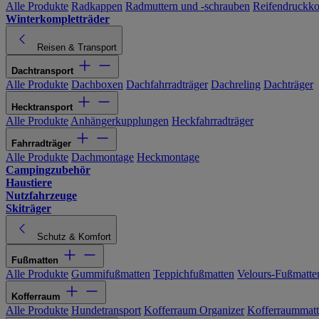
Alle Produkte
Radkappen
Radmuttern und -schrauben
Reifendruckko
Winterkompletträder
Reisen & Transport
Dachtransport
Alle Produkte
Dachboxen
Dachfahrradträger
Dachreling
Dachträger
Hecktransport
Alle Produkte
Anhängerkupplungen
Heckfahrradträger
Fahrradträger
Alle Produkte
Dachmontage
Heckmontage
Campingzubehör
Haustiere
Nutzfahrzeuge
Skiträger
Schutz & Komfort
Fußmatten
Alle Produkte
Gummifußmatten
Teppichfußmatten
Velours-Fußmatte
Kofferraum
Alle Produkte
Hundetransport
Kofferraum Organizer
Kofferraummat