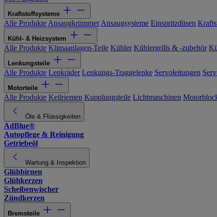
Kraftstoffsysteme
Alle Produkte
Ansaugkrümmer
Ansaugsysteme
Einspritzdüsen
Kraftst
Kühl- & Heizsystem
Alle Produkte
Klimaanlagen-Teile
Kühler
Kühlergrills & -zubehör
Kü
Lenkungsteile
Alle Produkte
Lenkräder
Lenkungs-Traggelenke
Servoleitungen
Serv
Motorteile
Alle Produkte
Keilriemen
Kupplungsteile
Lichtmaschinen
Motorbloc
Öle & Flüssigkeiten
AdBlue®
Autopflege & Reinigung
Getriebeöl
Wartung & Inspektion
Glühbirnen
Glühkerzen
Scheibenwischer
Zündkerzen
Bremsteile