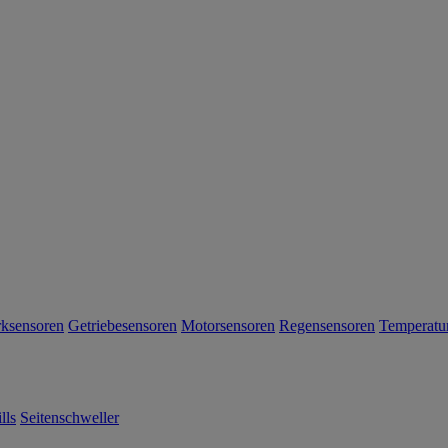
rksensoren
Getriebesensoren
Motorsensoren
Regensensoren
Temperatu
lls
Seitenschweller