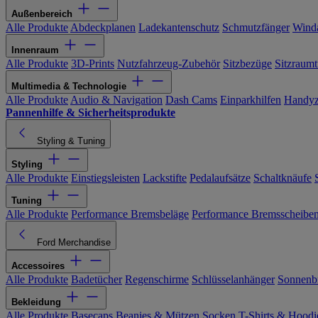
Außenbereich
Alle Produkte
Abdeckplanen
Ladekantenschutz
Schmutzfänger
Wind
Innenraum
Alle Produkte
3D-Prints
Nutzfahrzeug-Zubehör
Sitzbezüge
Sitzraumt
Multimedia & Technologie
Alle Produkte
Audio & Navigation
Dash Cams
Einparkhilfen
Handyz
Pannenhilfe & Sicherheitsprodukte
Styling & Tuning
Styling
Alle Produkte
Einstiegsleisten
Lackstifte
Pedalaufsätze
Schaltknäufe
Tuning
Alle Produkte
Performance Bremsbeläge
Performance Bremsscheibe
Ford Merchandise
Accessoires
Alle Produkte
Badetücher
Regenschirme
Schlüsselanhänger
Sonnenbr
Bekleidung
Alle Produkte
Basecaps
Beanies & Mützen
Socken
T-Shirts & Hoodi