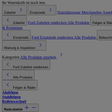
Ihr Warenkorb ist noch leer.
Nutzfahrzeuge
Merchandise
Ange
Zubehör
Ersatzteile
Ford Zubehör entdecken
Alle Produkte
Zubehör
Felgen & Räd
& Reinigung
Ford Ersatzteile entdecken
Alle Produkte
Ersatzteile
Beleuch
Wartung & Inspektion
Kategorien
Alle Produkte ansehen
Ford Zubehör entdecken
Alle Produkte
Felgen & Räder
Alufelgen
Stahlfelgen
Reifenwechsel
Radzubehör