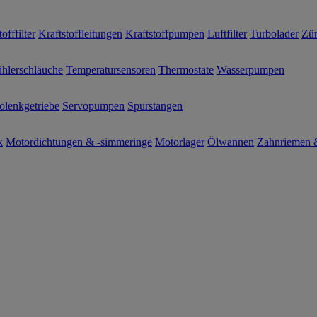
offfilter
Kraftstoffleitungen
Kraftstoffpumpen
Luftfilter
Turbolader
Zün
hlerschläuche
Temperatursensoren
Thermostate
Wasserpumpen
olenkgetriebe
Servopumpen
Spurstangen
k
Motordichtungen & -simmeringe
Motorlager
Ölwannen
Zahnriemen &