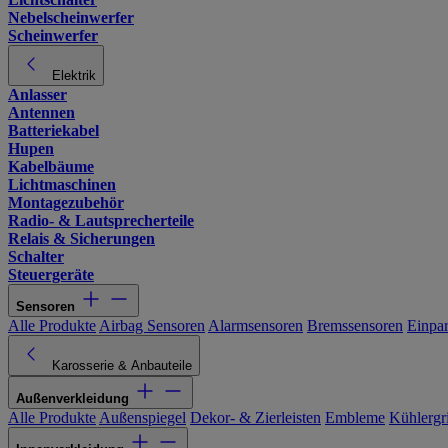
Nebelscheinwerfer
Scheinwerfer
Elektrik
Anlasser
Antennen
Batteriekabel
Hupen
Kabelbäume
Lichtmaschinen
Montagezubehör
Radio- & Lautsprecherteile
Relais & Sicherungen
Schalter
Steuergeräte
Sensoren
Alle Produkte
Airbag Sensoren
Alarmsensoren
Bremssensoren
Einpa
Karosserie & Anbauteile
Außenverkleidung
Alle Produkte
Außenspiegel
Dekor- & Zierleisten
Embleme
Kühlergri