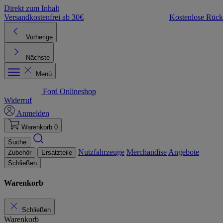
Direkt zum Inhalt
Versandkostenfrei ab 30€
Kostenlose Rüc
Vorherige
Nächste
Menü
Ford Onlineshop
Widerruf
Anmelden
Warenkorb
0
Suche
Nutzfahrzeuge
Merchandise
Angebote
Zubehör
Ersatzteile
Schließen
Warenkorb
Schließen
Warenkorb