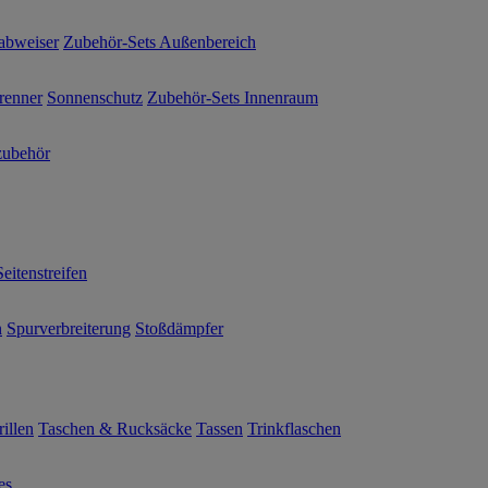
abweiser
Zubehör-Sets Außenbereich
renner
Sonnenschutz
Zubehör-Sets Innenraum
ubehör
Seitenstreifen
n
Spurverbreiterung
Stoßdämpfer
illen
Taschen & Rucksäcke
Tassen
Trinkflaschen
es