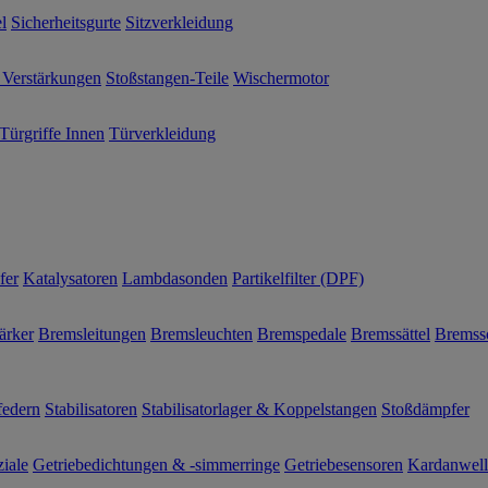
l
Sicherheitsgurte
Sitzverkleidung
 Verstärkungen
Stoßstangen-Teile
Wischermotor
Türgriffe Innen
Türverkleidung
fer
Katalysatoren
Lambdasonden
Partikelfilter (DPF)
ärker
Bremsleitungen
Bremsleuchten
Bremspedale
Bremssättel
Bremss
federn
Stabilisatoren
Stabilisatorlager & Koppelstangen
Stoßdämpfer
ziale
Getriebedichtungen & -simmerringe
Getriebesensoren
Kardanwel