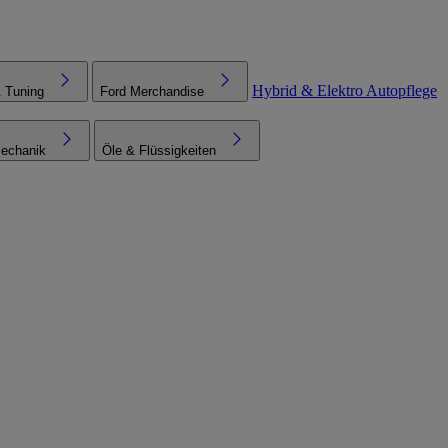
Hybrid & Elektro
Autopflege
& Tuning
Ford Merchandise
echanik
Öle & Flüssigkeiten