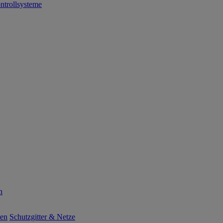
ntrollsysteme
n
ten
Schutzgitter & Netze