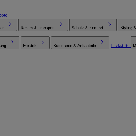
bote
er
Reisen & Transport
Schutz & Komfort
Styling 
Lackstifte
tung
Elektrik
Karosserie & Anbauteile
M