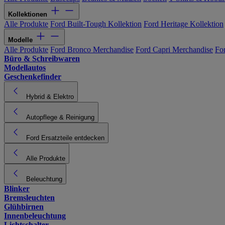
Kollektionen
Alle Produkte
Ford Built-Tough Kollektion
Ford Heritage Kollektion
Modelle
Alle Produkte
Ford Bronco Merchandise
Ford Capri Merchandise
Fo
Büro & Schreibwaren
Modellautos
Geschenkefinder
Hybrid & Elektro
Autopflege & Reinigung
Ford Ersatzteile entdecken
Alle Produkte
Beleuchtung
Blinker
Bremsleuchten
Glühbirnen
Innenbeleuchtung
Lichtschalter