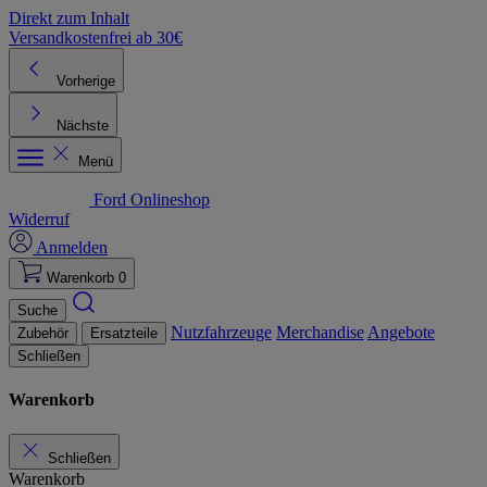
Direkt zum Inhalt
Versandkostenfrei ab 30€
K
Vorherige
Nächste
Menü
Ford Onlineshop
Widerruf
Anmelden
Warenkorb
0
Suche
Nutzfahrzeuge
Merchandise
Angebote
Zubehör
Ersatzteile
Schließen
Warenkorb
Schließen
Warenkorb