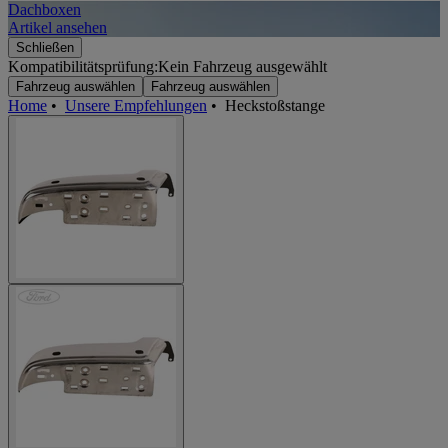
Dachboxen
A
Artikel ansehen
A
Schließen
Kompatibilitätsprüfung:
Kein Fahrzeug ausgewählt
Fahrzeug auswählen
Fahrzeug auswählen
Home
•
Unsere Empfehlungen
•
Heckstoßstange