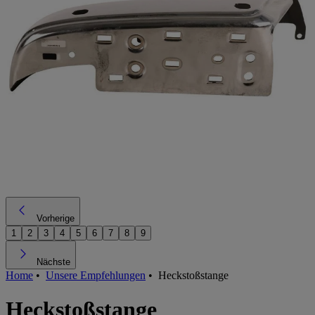
Vorherige
1
2
3
4
5
6
7
8
9
Nächste
Home
•
Unsere Empfehlungen
•
Heckstoßstange
Heckstoßstange