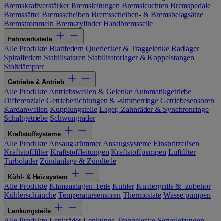
Bremskraftverstärker
Bremsleitungen
Bremsleuchten
Bremspedale
Bremssättel
Bremsscheiben
Bremsscheiben- & Bremsbelagsätze
Bremstrommeln
Bremszylinder
Handbremsseile
Fahrwerksteile
Alle Produkte
Blattfedern
Querlenker & Traggelenke
Radlager
Spiralfedern
Stabilisatoren
Stabilisatorlager & Koppelstangen
Stoßdämpfer
Getriebe & Antrieb
Alle Produkte
Antriebswellen & Gelenke
Automatikgetriebe
Differenziale
Getriebedichtungen & -simmerringe
Getriebesensoren
Kardanwellen
Kupplungsteile
Lager, Zahnräder & Synchronringe
Schaltgetriebe
Schwungräder
Kraftstoffsysteme
Alle Produkte
Ansaugkrümmer
Ansaugsysteme
Einspritzdüsen
Kraftstofffilter
Kraftstoffleitungen
Kraftstoffpumpen
Luftfilter
Turbolader
Zündanlage & Zündteile
Kühl- & Heizsystem
Alle Produkte
Klimaanlagen-Teile
Kühler
Kühlergrills & -zubehör
Kühlerschläuche
Temperatursensoren
Thermostate
Wasserpumpen
Lenkungsteile
Alle Produkte
Lenkräder
Lenkungs-Traggelenke
Servoleitungen