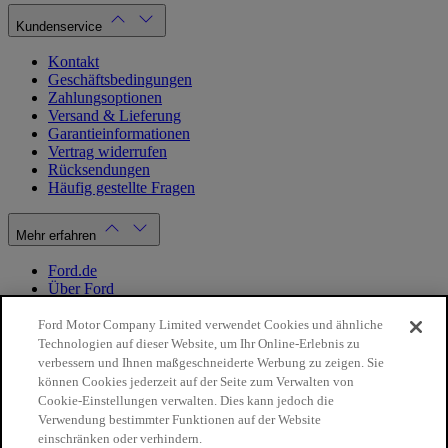
Kundenservice
Kontakt
Geschäftsbedingungen
Zahlungsoptionen
Versand & Lieferung
Garantieinformationen
Vertrag widerrufen
Rücksendungen
Häufig gestellte Fragen
Mehr erfahren
Ford.de
Über Ford
Cookie Richtlinien
Datenschutzbestimmungen
Ford Motor Company Limited verwendet Cookies und ähnliche
Impressum
Technologien auf dieser Website, um Ihr Online-Erlebnis zu
verbessern und Ihnen maßgeschneiderte Werbung zu zeigen. Sie
können Cookies jederzeit auf der Seite zum Verwalten von
Mein Konto
Cookie-Einstellungen verwalten. Dies kann jedoch die
Verwendung bestimmter Funktionen auf der Website
Login / Registrierung
einschränken oder verhindern.
Meine Bestellungen