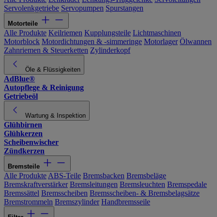
Servolenkgetriebe
Servopumpen
Spurstangen
Motorteile
Alle Produkte
Keilriemen
Kupplungsteile
Lichtmaschinen
Motorblock
Motordichtungen & -simmeringe
Motorlager
Ölwannen
Zahnriemen & Steuerketten
Zylinderkopf
Öle & Flüssigkeiten
AdBlue®
Autopflege & Reinigung
Getriebeöl
Wartung & Inspektion
Glühbirnen
Glühkerzen
Scheibenwischer
Zündkerzen
Bremsteile
Alle Produkte
ABS-Teile
Bremsbacken
Bremsbeläge
Bremskraftverstärker
Bremsleitungen
Bremsleuchten
Bremspedale
Bremssättel
Bremsscheiben
Bremsscheiben- & Bremsbelagsätze
Bremstrommeln
Bremszylinder
Handbremsseile