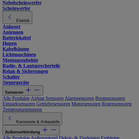
Nebelscheinwerfer
Scheinwerfer
Elektrik
Anlasser
Antennen
Batteriekabel
Hupen
Kabelbäume
Lichtmaschinen
Montagezubehör
Radio- & Lautsprecherteile
Relais & Sicherungen
Schalter
Steuergeräte
Sensoren
Alle Produkte
Airbag Sensoren
Alarmsensoren
Bremssensoren
Einparksensoren
Getriebesensoren
Motorsensoren
Regensensoren
Temperatursensoren
Karosserie & Anbauteile
Außenverkleidung
Alle Produkte
Außenspiegel
Dekor- & Zierleisten
Embleme