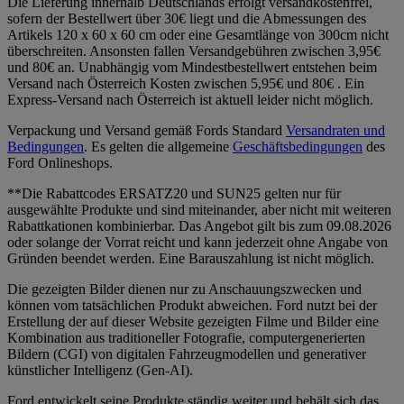
Die Lieferung innerhalb Deutschlands erfolgt versandkostenfrei,
sofern der Bestellwert über 30€ liegt und die Abmessungen des
Artikels 120 x 60 x 60 cm oder eine Gesamtlänge von 300cm nicht
überschreiten. Ansonsten fallen Versandgebühren zwischen 3,95€
und 80€ an. Unabhängig vom Mindestbestellwert entstehen beim
Versand nach Österreich Kosten zwischen 5,95€ und 80€ . Ein
Express-Versand nach Österreich ist aktuell leider nicht möglich.
Verpackung und Versand gemäß Fords Standard
Versandraten und
Bedingungen
. Es gelten die allgemeine
Geschäftsbedingungen
des
Ford Onlineshops.
**Die Rabattcodes ERSATZ20 und SUN25 gelten nur für
ausgewählte Produkte und sind miteinander, aber nicht mit weiteren
Rabattkationen kombinierbar. Das Angebot gilt bis zum 09.08.2026
oder solange der Vorrat reicht und kann jederzeit ohne Angabe von
Gründen beendet werden. Eine Barauszahlung ist nicht möglich.
Die gezeigten Bilder dienen nur zu Anschauungszwecken und
können vom tatsächlichen Produkt abweichen. Ford nutzt bei der
Erstellung der auf dieser Website gezeigten Filme und Bilder eine
Kombination aus traditioneller Fotografie, computergenerierten
Bildern (CGI) von digitalen Fahrzeugmodellen und generativer
künstlicher Intelligenz (Gen-AI).
Ford entwickelt seine Produkte ständig weiter und behält sich das