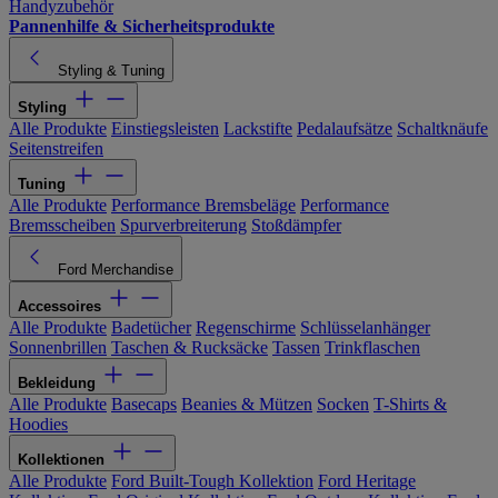
Handyzubehör
Pannenhilfe & Sicherheitsprodukte
Styling & Tuning
Styling
Alle Produkte
Einstiegsleisten
Lackstifte
Pedalaufsätze
Schaltknäufe
Seitenstreifen
Tuning
Alle Produkte
Performance Bremsbeläge
Performance
Bremsscheiben
Spurverbreiterung
Stoßdämpfer
Ford Merchandise
Accessoires
Alle Produkte
Badetücher
Regenschirme
Schlüsselanhänger
Sonnenbrillen
Taschen & Rucksäcke
Tassen
Trinkflaschen
Bekleidung
Alle Produkte
Basecaps
Beanies & Mützen
Socken
T-Shirts &
Hoodies
Kollektionen
Alle Produkte
Ford Built-Tough Kollektion
Ford Heritage