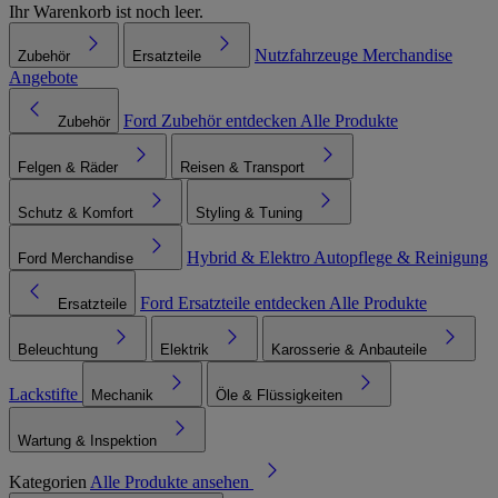
Ihr Warenkorb ist noch leer.
Nutzfahrzeuge
Merchandise
Zubehör
Ersatzteile
Angebote
Ford Zubehör entdecken
Alle Produkte
Zubehör
Felgen & Räder
Reisen & Transport
Schutz & Komfort
Styling & Tuning
Hybrid & Elektro
Autopflege & Reinigung
Ford Merchandise
Ford Ersatzteile entdecken
Alle Produkte
Ersatzteile
Beleuchtung
Elektrik
Karosserie & Anbauteile
Lackstifte
Mechanik
Öle & Flüssigkeiten
Wartung & Inspektion
Kategorien
Alle Produkte ansehen