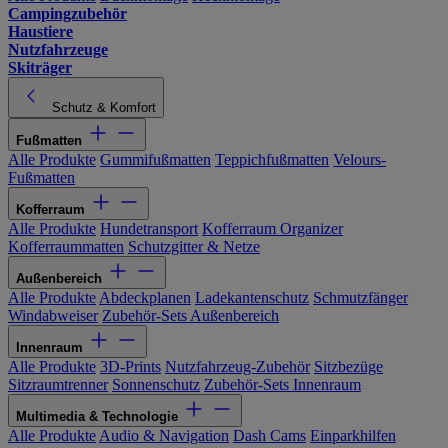
Campingzubehör
Haustiere
Nutzfahrzeuge
Skiträger
Schutz & Komfort
Fußmatten
Alle Produkte
Gummifußmatten
Teppichfußmatten
Velours-
Fußmatten
Kofferraum
Alle Produkte
Hundetransport
Kofferraum Organizer
Kofferraummatten
Schutzgitter & Netze
Außenbereich
Alle Produkte
Abdeckplanen
Ladekantenschutz
Schmutzfänger
Windabweiser
Zubehör-Sets Außenbereich
Innenraum
Alle Produkte
3D-Prints
Nutzfahrzeug-Zubehör
Sitzbezüge
Sitzraumtrenner
Sonnenschutz
Zubehör-Sets Innenraum
Multimedia & Technologie
Alle Produkte
Audio & Navigation
Dash Cams
Einparkhilfen