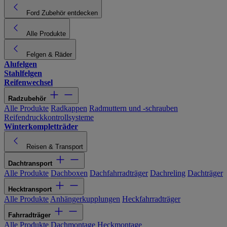
Ford Zubehör entdecken
Alle Produkte
Felgen & Räder
Alufelgen
Stahlfelgen
Reifenwechsel
Radzubehör
Alle Produkte
Radkappen
Radmuttern und -schrauben
Reifendruckkontrollsysteme
Winterkompletträder
Reisen & Transport
Dachtransport
Alle Produkte
Dachboxen
Dachfahrradträger
Dachreling
Dachträger
Hecktransport
Alle Produkte
Anhängerkupplungen
Heckfahrradträger
Fahrradträger
Alle Produkte
Dachmontage
Heckmontage