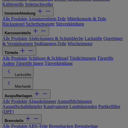
Kühlergrills
Seitenschweller
Innenverkleidung
Alle Produkte
Armaturenbrett-Teile
Mittelkonsole & Teile
Rückspiegel
Sicherheitsgurte
Sitzverkleidung
Karosserieteile
Alle Produkte
Abdeckungen & Schutzbleche
Lackstifte
Querträger
& Verstärkungen
Stoßstangen-Teile
Wischermotor
Türteile
Alle Produkte
Schlösser & Schlüssel
Türdichtungen
Türgriffe
Außen
Türgriffe Innen
Türverkleidung
Lackstifte
Mechanik
Auspuffanlagen
Alle Produkte
Abgaskrümmer
Auspuffdichtungen
Auspuffschalldämpfer
Katalysatoren
Lambdasonden
Partikelfilter
(DPF)
Bremsteile
Alle Produkte
ABS-Teile
Bremsbacken
Bremsbeläge