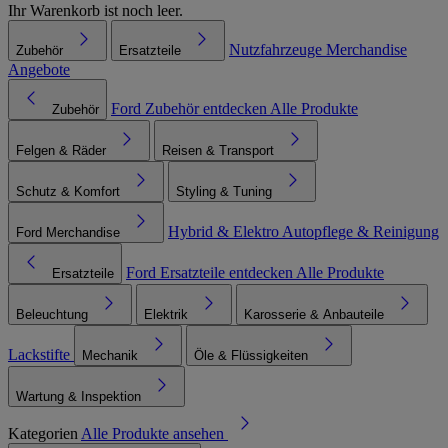
Ihr Warenkorb ist noch leer.
Nutzfahrzeuge
Merchandise
Zubehör
Ersatzteile
Angebote
Ford Zubehör entdecken
Alle Produkte
Zubehör
Felgen & Räder
Reisen & Transport
Schutz & Komfort
Styling & Tuning
Hybrid & Elektro
Autopflege & Reinigung
Ford Merchandise
Ford Ersatzteile entdecken
Alle Produkte
Ersatzteile
Beleuchtung
Elektrik
Karosserie & Anbauteile
Lackstifte
Mechanik
Öle & Flüssigkeiten
Wartung & Inspektion
Kategorien
Alle Produkte ansehen