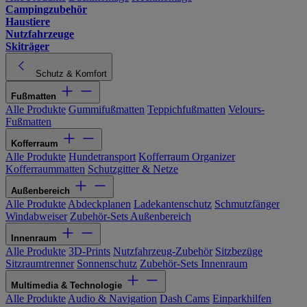
Campingzubehör
Haustiere
Nutzfahrzeuge
Skiträger
Schutz & Komfort
Fußmatten
Alle Produkte
Gummifußmatten
Teppichfußmatten
Velours-
Fußmatten
Kofferraum
Alle Produkte
Hundetransport
Kofferraum Organizer
Kofferraummatten
Schutzgitter & Netze
Außenbereich
Alle Produkte
Abdeckplanen
Ladekantenschutz
Schmutzfänger
Windabweiser
Zubehör-Sets Außenbereich
Innenraum
Alle Produkte
3D-Prints
Nutzfahrzeug-Zubehör
Sitzbezüge
Sitzraumtrenner
Sonnenschutz
Zubehör-Sets Innenraum
Multimedia & Technologie
Alle Produkte
Audio & Navigation
Dash Cams
Einparkhilfen