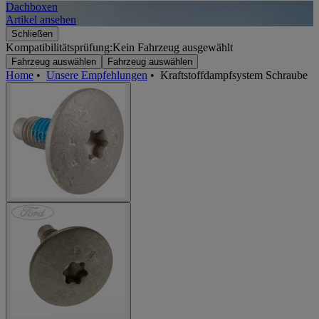
Dachboxen
A
Artikel ansehen
A
Schließen
Kompatibilitätsprüfung:
Kein Fahrzeug ausgewählt
Fahrzeug auswählen
Fahrzeug auswählen
Home
•
Unsere Empfehlungen
•
Kraftstoffdampfsystem Schraube