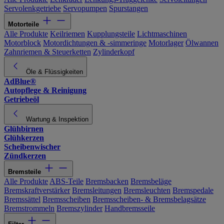
Servolenkgetriebe
Servopumpen
Spurstangen
Motorteile
Alle Produkte
Keilriemen
Kupplungsteile
Lichtmaschinen
Motorblock
Motordichtungen & -simmeringe
Motorlager
Ölwannen
Zahnriemen & Steuerketten
Zylinderkopf
Öle & Flüssigkeiten
AdBlue®
Autopflege & Reinigung
Getriebeöl
Wartung & Inspektion
Glühbirnen
Glühkerzen
Scheibenwischer
Zündkerzen
Bremsteile
Alle Produkte
ABS-Teile
Bremsbacken
Bremsbeläge
Bremskraftverstärker
Bremsleitungen
Bremsleuchten
Bremspedale
Bremssättel
Bremsscheiben
Bremsscheiben- & Bremsbelagsätze
Bremstrommeln
Bremszylinder
Handbremsseile