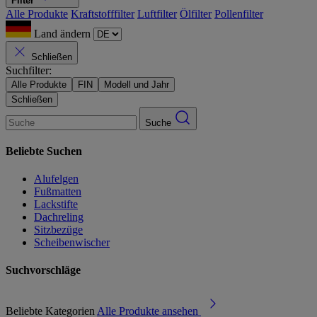
Filter
Alle Produkte
Kraftstofffilter
Luftfilter
Ölfilter
Pollenfilter
Land ändern
Schließen
Suchfilter:
Alle Produkte
FIN
Modell und Jahr
Schließen
Suche
Beliebte Suchen
Alufelgen
Fußmatten
Lackstifte
Dachreling
Sitzbezüge
Scheibenwischer
Suchvorschläge
Beliebte Kategorien
Alle Produkte ansehen