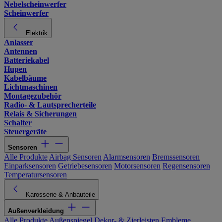
Nebelscheinwerfer
Scheinwerfer
Elektrik
Anlasser
Antennen
Batteriekabel
Hupen
Kabelbäume
Lichtmaschinen
Montagezubehör
Radio- & Lautsprecherteile
Relais & Sicherungen
Schalter
Steuergeräte
Sensoren
Alle Produkte
Airbag Sensoren
Alarmsensoren
Bremssensoren
Einparksensoren
Getriebesensoren
Motorsensoren
Regensensoren
Temperatursensoren
Karosserie & Anbauteile
Außenverkleidung
Alle Produkte
Außenspiegel
Dekor- & Zierleisten
Embleme