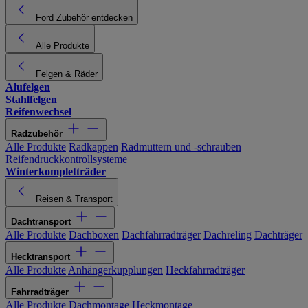
Ford Zubehör entdecken
Alle Produkte
Felgen & Räder
Alufelgen
Stahlfelgen
Reifenwechsel
Radzubehör
Alle Produkte
Radkappen
Radmuttern und -schrauben
Reifendruckkontrollsysteme
Winterkompletträder
Reisen & Transport
Dachtransport
Alle Produkte
Dachboxen
Dachfahrradträger
Dachreling
Dachträger
Hecktransport
Alle Produkte
Anhängerkupplungen
Heckfahrradträger
Fahrradträger
Alle Produkte
Dachmontage
Heckmontage