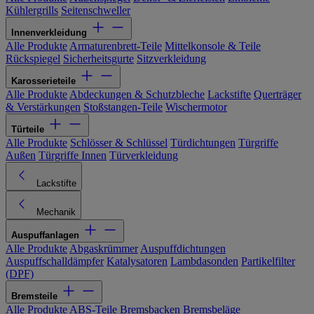
Kühlergrills
Seitenschweller
Innenverkleidung
Alle Produkte
Armaturenbrett-Teile
Mittelkonsole & Teile
Rückspiegel
Sicherheitsgurte
Sitzverkleidung
Karosserieteile
Alle Produkte
Abdeckungen & Schutzbleche
Lackstifte
Querträger
& Verstärkungen
Stoßstangen-Teile
Wischermotor
Türteile
Alle Produkte
Schlösser & Schlüssel
Türdichtungen
Türgriffe
Außen
Türgriffe Innen
Türverkleidung
Lackstifte
Mechanik
Auspuffanlagen
Alle Produkte
Abgaskrümmer
Auspuffdichtungen
Auspuffschalldämpfer
Katalysatoren
Lambdasonden
Partikelfilter
(DPF)
Bremsteile
Alle Produkte
ABS-Teile
Bremsbacken
Bremsbeläge