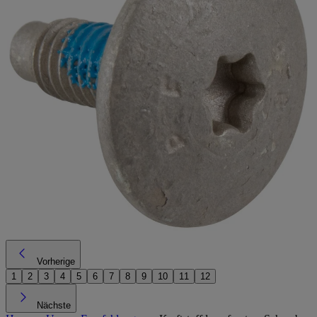
Vorherige
1
2
3
4
5
6
7
8
9
10
11
12
Nächste