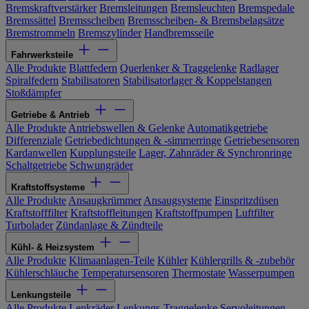
Bremskraftverstärker
Bremsleitungen
Bremsleuchten
Bremspedale
Bremssättel
Bremsscheiben
Bremsscheiben- & Bremsbelagsätze
Bremstrommeln
Bremszylinder
Handbremsseile
Fahrwerksteile
Alle Produkte
Blattfedern
Querlenker & Traggelenke
Radlager
Spiralfedern
Stabilisatoren
Stabilisatorlager & Koppelstangen
Stoßdämpfer
Getriebe & Antrieb
Alle Produkte
Antriebswellen & Gelenke
Automatikgetriebe
Differenziale
Getriebedichtungen & -simmerringe
Getriebesensoren
Kardanwellen
Kupplungsteile
Lager, Zahnräder & Synchronringe
Schaltgetriebe
Schwungräder
Kraftstoffsysteme
Alle Produkte
Ansaugkrümmer
Ansaugsysteme
Einspritzdüsen
Kraftstofffilter
Kraftstoffleitungen
Kraftstoffpumpen
Luftfilter
Turbolader
Zündanlage & Zündteile
Kühl- & Heizsystem
Alle Produkte
Klimaanlagen-Teile
Kühler
Kühlergrills & -zubehör
Kühlerschläuche
Temperatursensoren
Thermostate
Wasserpumpen
Lenkungsteile
Alle Produkte
Lenkräder
Lenkungs-Traggelenke
Servoleitungen