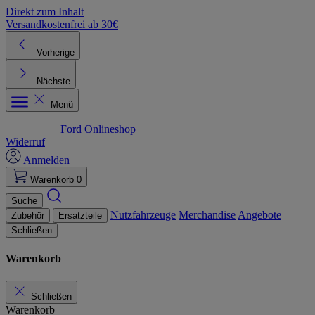
Direkt zum Inhalt
Versandkostenfrei ab 30€
K
Vorherige
Nächste
Menü
Ford Onlineshop
Widerruf
Anmelden
Warenkorb
0
Suche
Nutzfahrzeuge
Merchandise
Angebote
Zubehör
Ersatzteile
Schließen
Warenkorb
Schließen
Warenkorb