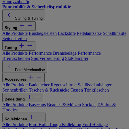
Handyzubehör
Pannenhilfe & Sicherheitsprodukte
Styling & Tuning
Styling
Alle Produkte
Einstiegsleisten
Lackstifte
Pedalaufsätze
Schaltknäufe
Seitenstreifen
Tuning
Alle Produkte
Performance Bremsbeläge
Performance
Bremsscheiben
Spurverbreiterung
Stoßdämpfer
Ford Merchandise
Accessoires
Alle Produkte
Badetücher
Regenschirme
Schlüsselanhänger
Sonnenbrillen
Taschen & Rucksäcke
Tassen
Trinkflaschen
Bekleidung
Alle Produkte
Basecaps
Beanies & Mützen
Socken
T-Shirts &
Hoodies
Kollektionen
Alle Produkte
Ford Built-Tough Kollektion
Ford Heritage