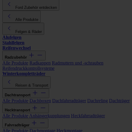
Ford Zubehör entdecken
Alle Produkte
Felgen & Räder
Alufelgen
Stahlfelgen
Reifenwechsel
Radzubehör
Alle Produkte
Radkappen
Radmuttern und -schrauben
Reifendruckkontrollsysteme
Winterkompletträder
Reisen & Transport
Dachtransport
Alle Produkte
Dachboxen
Dachfahrradträger
Dachreling
Dachträger
Hecktransport
Alle Produkte
Anhängerkupplungen
Heckfahrradträger
Fahrradträger
Alle Produkte
Dachmontage
Heckmontage