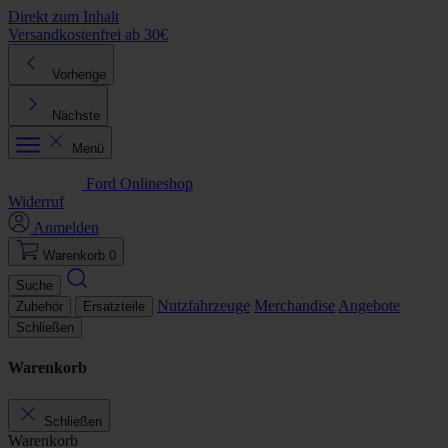
Direkt zum Inhalt
Versandkostenfrei ab 30€
K
Vorherige
Nächste
Menü
Ford Onlineshop
Widerruf
Anmelden
Warenkorb
0
Suche
Nutzfahrzeuge
Merchandise
Angebote
Zubehör
Ersatzteile
Schließen
Warenkorb
Schließen
Warenkorb