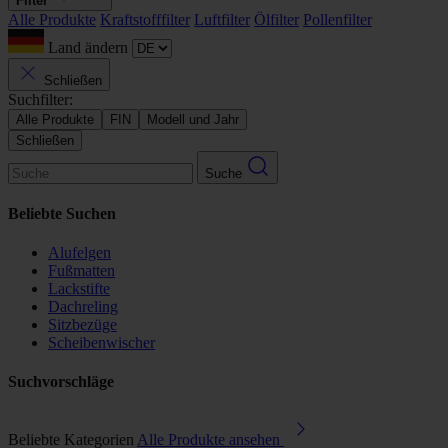
Filter
Alle Produkte
Kraftstofffilter
Luftfilter
Ölfilter
Pollenfilter
Land ändern
Schließen
Suchfilter:
Alle Produkte
FIN
Modell und Jahr
Schließen
Suche
Beliebte Suchen
Alufelgen
Fußmatten
Lackstifte
Dachreling
Sitzbezüge
Scheibenwischer
Suchvorschläge
Beliebte Kategorien
Alle Produkte ansehen