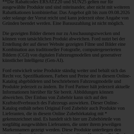
**Die Rabattcodes ERSATZ20 und SUN25 gelten nur für
ausgewählte Produkte und sind miteinander, aber nicht mit weiteren
Rabattkationen kombinierbar. Das Angebot gilt bis zum 09.08.2026
oder solange der Vorrat reicht und kann jederzeit ohne Angabe von
Gründen beendet werden. Eine Barauszahlung ist nicht möglich.
Die gezeigten Bilder dienen nur zu Anschauungszwecken und
können vom tatsächlichen Produkt abweichen. Ford nutzt bei der
Erstellung der auf dieser Website gezeigten Filme und Bilder eine
Kombination aus traditioneller Fotografie, computergenerierten
Bildern (CGI) von digitalen Fahrzeugmodellen und generativer
künstlicher Intelligenz (Gen-AI).
Ford entwickelt seine Produkte ständig weiter und behält sich das
Recht vor, Spezifikationen, Farben und Preise der in diesem Online-
Katalog abgebildeten und beschriebenen Fahrzeugmodelle und
Produkte jederzeit zu ändern. Ihr Ford Partner hält jederzeit aktuelle
Informationen hierüber für Sie bereit. Abbildungen können
abweichen. Der Einbau von Zubehör kann sich auf den
Kraftstoffverbrauch des Fahrzeugs auswirken. Dieser Online-
Katalog enthält neben Original Ford Zubehör auch Produkte von
Lieferanten, die in diesem Online Zubehörkatalog mit *
gekennzeichnet sind. Es handelt sich hier um Zubehörteile von
sorgfältig ausgewählten Lieferanten, die unter ihrem jeweiligen
Markennamen gezeigt werden. Diese Produkte unterliegen den