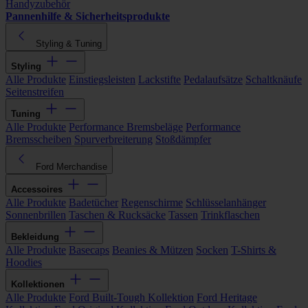
Handyzubehör
Pannenhilfe & Sicherheitsprodukte
Styling & Tuning
Styling
Alle Produkte
Einstiegsleisten
Lackstifte
Pedalaufsätze
Schaltknäufe
Seitenstreifen
Tuning
Alle Produkte
Performance Bremsbeläge
Performance
Bremsscheiben
Spurverbreiterung
Stoßdämpfer
Ford Merchandise
Accessoires
Alle Produkte
Badetücher
Regenschirme
Schlüsselanhänger
Sonnenbrillen
Taschen & Rucksäcke
Tassen
Trinkflaschen
Bekleidung
Alle Produkte
Basecaps
Beanies & Mützen
Socken
T-Shirts &
Hoodies
Kollektionen
Alle Produkte
Ford Built-Tough Kollektion
Ford Heritage