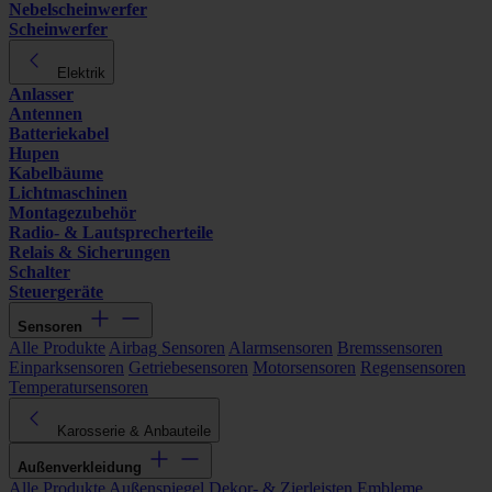
Nebelscheinwerfer
Scheinwerfer
Elektrik
Anlasser
Antennen
Batteriekabel
Hupen
Kabelbäume
Lichtmaschinen
Montagezubehör
Radio- & Lautsprecherteile
Relais & Sicherungen
Schalter
Steuergeräte
Sensoren
Alle Produkte
Airbag Sensoren
Alarmsensoren
Bremssensoren
Einparksensoren
Getriebesensoren
Motorsensoren
Regensensoren
Temperatursensoren
Karosserie & Anbauteile
Außenverkleidung
Alle Produkte
Außenspiegel
Dekor- & Zierleisten
Embleme