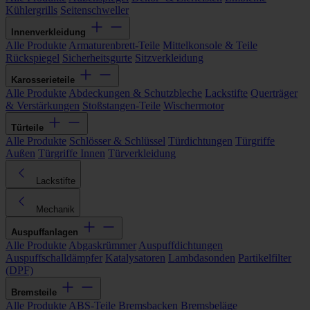
Kühlergrills
Seitenschweller
Innenverkleidung
Alle Produkte
Armaturenbrett-Teile
Mittelkonsole & Teile
Rückspiegel
Sicherheitsgurte
Sitzverkleidung
Karosserieteile
Alle Produkte
Abdeckungen & Schutzbleche
Lackstifte
Querträger
& Verstärkungen
Stoßstangen-Teile
Wischermotor
Türteile
Alle Produkte
Schlösser & Schlüssel
Türdichtungen
Türgriffe
Außen
Türgriffe Innen
Türverkleidung
Lackstifte
Mechanik
Auspuffanlagen
Alle Produkte
Abgaskrümmer
Auspuffdichtungen
Auspuffschalldämpfer
Katalysatoren
Lambdasonden
Partikelfilter
(DPF)
Bremsteile
Alle Produkte
ABS-Teile
Bremsbacken
Bremsbeläge