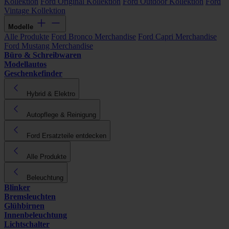
Kollektion
Ford Original Kollektion
Ford Outdoor Kollektion
Ford
Vintage Kollektion
Modelle
Alle Produkte
Ford Bronco Merchandise
Ford Capri Merchandise
Ford Mustang Merchandise
Büro & Schreibwaren
Modellautos
Geschenkefinder
Hybrid & Elektro
Autopflege & Reinigung
Ford Ersatzteile entdecken
Alle Produkte
Beleuchtung
Blinker
Bremsleuchten
Glühbirnen
Innenbeleuchtung
Lichtschalter