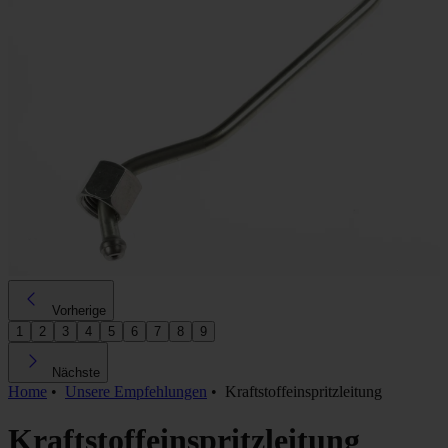
Vorherige
1
2
3
4
5
6
7
8
9
Nächste
Home
•
Unsere Empfehlungen
•
Kraftstoffeinspritzleitung
Kraftstoffeinspritzleitung