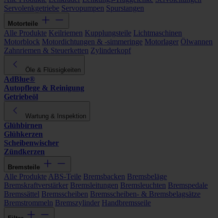
Servolenkgetriebe
Servopumpen
Spurstangen
Motorteile
Alle Produkte
Keilriemen
Kupplungsteile
Lichtmaschinen
Motorblock
Motordichtungen & -simmeringe
Motorlager
Ölwannen
Zahnriemen & Steuerketten
Zylinderkopf
Öle & Flüssigkeiten
AdBlue®
Autopflege & Reinigung
Getriebeöl
Wartung & Inspektion
Glühbirnen
Glühkerzen
Scheibenwischer
Zündkerzen
Bremsteile
Alle Produkte
ABS-Teile
Bremsbacken
Bremsbeläge
Bremskraftverstärker
Bremsleitungen
Bremsleuchten
Bremspedale
Bremssättel
Bremsscheiben
Bremsscheiben- & Bremsbelagsätze
Bremstrommeln
Bremszylinder
Handbremsseile