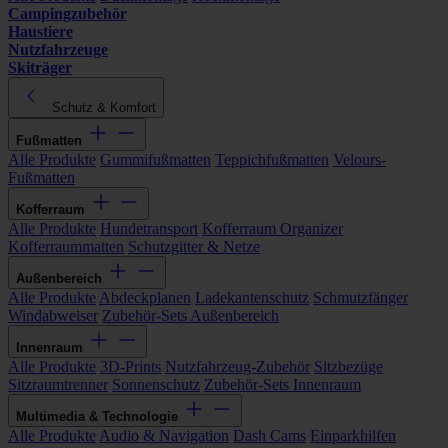
Campingzubehör
Haustiere
Nutzfahrzeuge
Skiträger
Schutz & Komfort
Fußmatten
Alle Produkte
Gummifußmatten
Teppichfußmatten
Velours-
Fußmatten
Kofferraum
Alle Produkte
Hundetransport
Kofferraum Organizer
Kofferraummatten
Schutzgitter & Netze
Außenbereich
Alle Produkte
Abdeckplanen
Ladekantenschutz
Schmutzfänger
Windabweiser
Zubehör-Sets Außenbereich
Innenraum
Alle Produkte
3D-Prints
Nutzfahrzeug-Zubehör
Sitzbezüge
Sitzraumtrenner
Sonnenschutz
Zubehör-Sets Innenraum
Multimedia & Technologie
Alle Produkte
Audio & Navigation
Dash Cams
Einparkhilfen