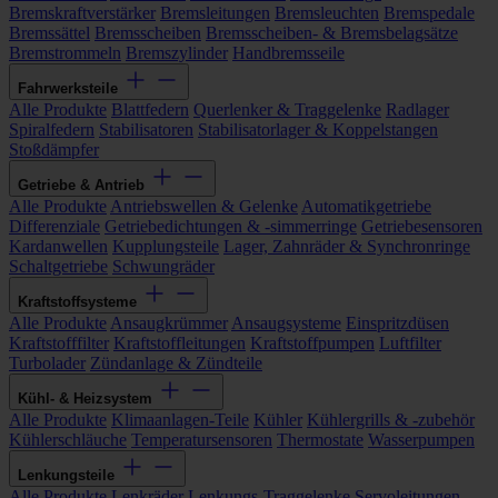
Bremskraftverstärker
Bremsleitungen
Bremsleuchten
Bremspedale
Bremssättel
Bremsscheiben
Bremsscheiben- & Bremsbelagsätze
Bremstrommeln
Bremszylinder
Handbremsseile
Fahrwerksteile
Alle Produkte
Blattfedern
Querlenker & Traggelenke
Radlager
Spiralfedern
Stabilisatoren
Stabilisatorlager & Koppelstangen
Stoßdämpfer
Getriebe & Antrieb
Alle Produkte
Antriebswellen & Gelenke
Automatikgetriebe
Differenziale
Getriebedichtungen & -simmerringe
Getriebesensoren
Kardanwellen
Kupplungsteile
Lager, Zahnräder & Synchronringe
Schaltgetriebe
Schwungräder
Kraftstoffsysteme
Alle Produkte
Ansaugkrümmer
Ansaugsysteme
Einspritzdüsen
Kraftstofffilter
Kraftstoffleitungen
Kraftstoffpumpen
Luftfilter
Turbolader
Zündanlage & Zündteile
Kühl- & Heizsystem
Alle Produkte
Klimaanlagen-Teile
Kühler
Kühlergrills & -zubehör
Kühlerschläuche
Temperatursensoren
Thermostate
Wasserpumpen
Lenkungsteile
Alle Produkte
Lenkräder
Lenkungs-Traggelenke
Servoleitungen