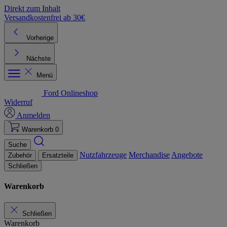
Direkt zum Inhalt
Versandkostenfrei ab 30€
K
Vorherige
Nächste
Menü
Ford Onlineshop
Widerruf
Anmelden
Warenkorb
0
Suche
Nutzfahrzeuge
Merchandise
Angebote
Zubehör
Ersatzteile
Schließen
Warenkorb
Schließen
Warenkorb