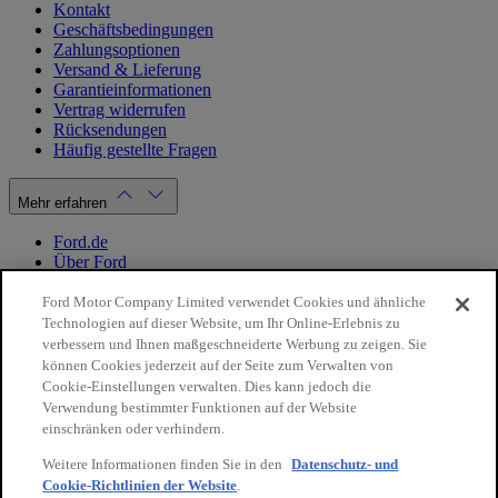
Kontakt
Geschäftsbedingungen
Zahlungsoptionen
Versand & Lieferung
Garantieinformationen
Vertrag widerrufen
Rücksendungen
Häufig gestellte Fragen
Mehr erfahren
Ford.de
Über Ford
Cookie Richtlinien
Datenschutzbestimmungen
Ford Motor Company Limited verwendet Cookies und ähnliche
Impressum
Technologien auf dieser Website, um Ihr Online-Erlebnis zu
verbessern und Ihnen maßgeschneiderte Werbung zu zeigen. Sie
können Cookies jederzeit auf der Seite zum Verwalten von
Mein Konto
Cookie-Einstellungen verwalten. Dies kann jedoch die
Verwendung bestimmter Funktionen auf der Website
Login / Registrierung
einschränken oder verhindern.
Meine Bestellungen
Weitere Informationen finden Sie in den
Datenschutz- und
Land ändern
Cookie-Richtlinien der Website
.