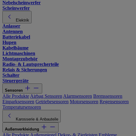
Nebelscheinwerfer
Scheinwerfer
Elektrik
Anlasser
Antennen
Batteriekabel
Hupen
Kabelbäume
Lichtmaschinen
Montagezubehör
Radio- & Lautsprecherteile
Relais & Sicherungen
Schalter
Steuergeräte
Sensoren
Alle Produkte
Airbag Sensoren
Alarmsensoren
Bremssensoren
Einparksensoren
Getriebesensoren
Motorsensoren
Regensensoren
Temperatursensoren
Karosserie & Anbauteile
Außenverkleidung
Alle Produkte
Außenspiegel
Dekor- & Zierleisten
Embleme