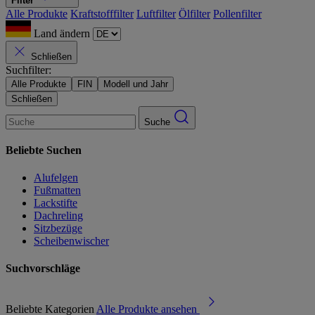
Filter
Alle Produkte
Kraftstofffilter
Luftfilter
Ölfilter
Pollenfilter
Land ändern
Schließen
Suchfilter:
Alle Produkte
FIN
Modell und Jahr
Schließen
Suche
Beliebte Suchen
Alufelgen
Fußmatten
Lackstifte
Dachreling
Sitzbezüge
Scheibenwischer
Suchvorschläge
Beliebte Kategorien
Alle Produkte ansehen