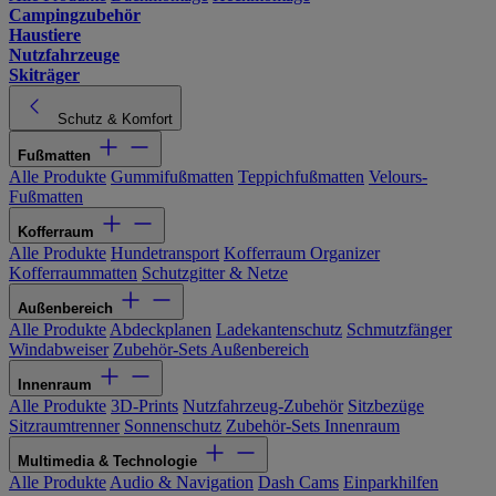
Campingzubehör
Haustiere
Nutzfahrzeuge
Skiträger
Schutz & Komfort
Fußmatten
Alle Produkte
Gummifußmatten
Teppichfußmatten
Velours-
Fußmatten
Kofferraum
Alle Produkte
Hundetransport
Kofferraum Organizer
Kofferraummatten
Schutzgitter & Netze
Außenbereich
Alle Produkte
Abdeckplanen
Ladekantenschutz
Schmutzfänger
Windabweiser
Zubehör-Sets Außenbereich
Innenraum
Alle Produkte
3D-Prints
Nutzfahrzeug-Zubehör
Sitzbezüge
Sitzraumtrenner
Sonnenschutz
Zubehör-Sets Innenraum
Multimedia & Technologie
Alle Produkte
Audio & Navigation
Dash Cams
Einparkhilfen