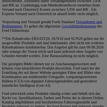
überschreiten. Ansonsten fallen Versandgebühren zwischen 3,95€
und 80€ an. Unabhängig vom Mindestbestellwert entstehen beim
Versand nach Österreich Kosten zwischen 5,95€ und 80€ . Ein
Express-Versand nach Österreich ist aktuell leider nicht möglich.
Verpackung und Versand gemäß Fords Standard
Versandraten und
Bedingungen
. Es gelten die allgemeine
Geschäftsbedingungen
des
Ford Onlineshops.
**Die Rabattcodes ERSATZ20, SUN10 und SUN20 gelten nur für
ausgewählte Produkte und sind miteinander, aber nicht mit weiteren
Rabattkationen kombinierbar. Das Angebot gilt bis zum 09.08.2026
oder solange der Vorrat reicht und kann jederzeit ohne Angabe von
Gründen beendet werden. Eine Barauszahlung ist nicht möglich.
Die gezeigten Bilder dienen nur zu Anschauungszwecken und
können vom tatsächlichen Produkt abweichen. Ford nutzt bei der
Erstellung der auf dieser Website gezeigten Filme und Bilder eine
Kombination aus traditioneller Fotografie, computergenerierten
Bildern (CGI) von digitalen Fahrzeugmodellen und generativer
künstlicher Intelligenz (Gen-AI).
Ford entwickelt seine Produkte ständig weiter und behält sich das
Recht vor, Spezifikationen, Farben und Preise der in diesem Online-
Katalog abgebildeten und beschriebenen Fahrzeugmodelle und
Produkte jederzeit zu ändern. Ihr Ford Partner hält jederzeit aktuelle