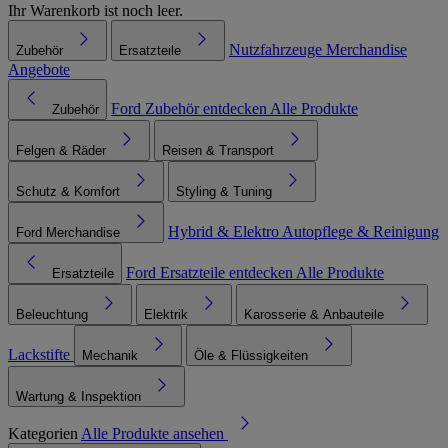
Ihr Warenkorb ist noch leer.
Nutzfahrzeuge
Merchandise
Zubehör
Ersatzteile
Angebote
Ford Zubehör entdecken
Alle Produkte
Zubehör
Felgen & Räder
Reisen & Transport
Schutz & Komfort
Styling & Tuning
Hybrid & Elektro
Autopflege & Reinigung
Ford Merchandise
Ford Ersatzteile entdecken
Alle Produkte
Ersatzteile
Beleuchtung
Elektrik
Karosserie & Anbauteile
Lackstifte
Mechanik
Öle & Flüssigkeiten
Wartung & Inspektion
Kategorien
Alle Produkte ansehen