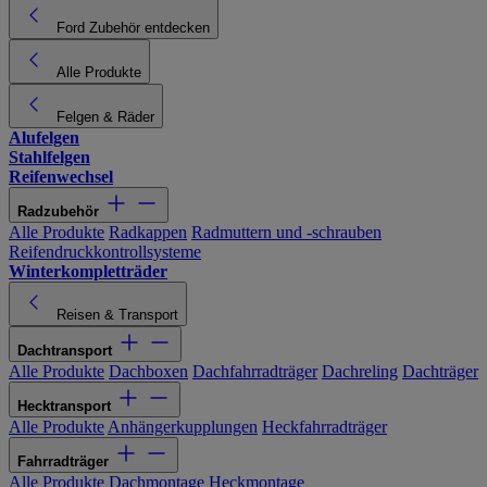
Ford Zubehör entdecken
Alle Produkte
Felgen & Räder
Alufelgen
Stahlfelgen
Reifenwechsel
Radzubehör
Alle Produkte
Radkappen
Radmuttern und -schrauben
Reifendruckkontrollsysteme
Winterkompletträder
Reisen & Transport
Dachtransport
Alle Produkte
Dachboxen
Dachfahrradträger
Dachreling
Dachträger
Hecktransport
Alle Produkte
Anhängerkupplungen
Heckfahrradträger
Fahrradträger
Alle Produkte
Dachmontage
Heckmontage