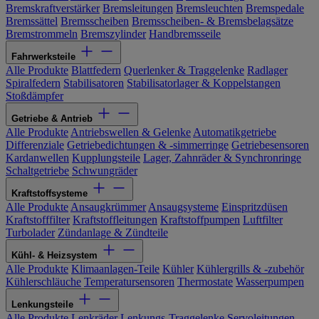
Bremskraftverstärker
Bremsleitungen
Bremsleuchten
Bremspedale
Bremssättel
Bremsscheiben
Bremsscheiben- & Bremsbelagsätze
Bremstrommeln
Bremszylinder
Handbremsseile
Fahrwerksteile
Alle Produkte
Blattfedern
Querlenker & Traggelenke
Radlager
Spiralfedern
Stabilisatoren
Stabilisatorlager & Koppelstangen
Stoßdämpfer
Getriebe & Antrieb
Alle Produkte
Antriebswellen & Gelenke
Automatikgetriebe
Differenziale
Getriebedichtungen & -simmerringe
Getriebesensoren
Kardanwellen
Kupplungsteile
Lager, Zahnräder & Synchronringe
Schaltgetriebe
Schwungräder
Kraftstoffsysteme
Alle Produkte
Ansaugkrümmer
Ansaugsysteme
Einspritzdüsen
Kraftstofffilter
Kraftstoffleitungen
Kraftstoffpumpen
Luftfilter
Turbolader
Zündanlage & Zündteile
Kühl- & Heizsystem
Alle Produkte
Klimaanlagen-Teile
Kühler
Kühlergrills & -zubehör
Kühlerschläuche
Temperatursensoren
Thermostate
Wasserpumpen
Lenkungsteile
Alle Produkte
Lenkräder
Lenkungs-Traggelenke
Servoleitungen