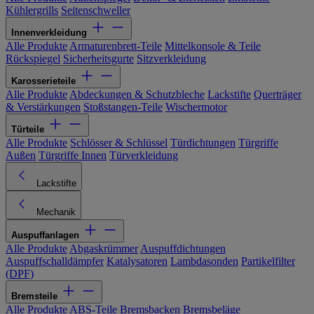
Kühlergrills
Seitenschweller
Innenverkleidung
Alle Produkte
Armaturenbrett-Teile
Mittelkonsole & Teile
Rückspiegel
Sicherheitsgurte
Sitzverkleidung
Karosserieteile
Alle Produkte
Abdeckungen & Schutzbleche
Lackstifte
Querträger
& Verstärkungen
Stoßstangen-Teile
Wischermotor
Türteile
Alle Produkte
Schlösser & Schlüssel
Türdichtungen
Türgriffe
Außen
Türgriffe Innen
Türverkleidung
Lackstifte
Mechanik
Auspuffanlagen
Alle Produkte
Abgaskrümmer
Auspuffdichtungen
Auspuffschalldämpfer
Katalysatoren
Lambdasonden
Partikelfilter
(DPF)
Bremsteile
Alle Produkte
ABS-Teile
Bremsbacken
Bremsbeläge