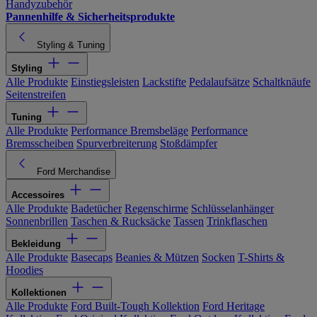
Handyzubehör
Pannenhilfe & Sicherheitsprodukte
Styling & Tuning
Styling
Alle Produkte
Einstiegsleisten
Lackstifte
Pedalaufsätze
Schaltknäufe
Seitenstreifen
Tuning
Alle Produkte
Performance Bremsbeläge
Performance
Bremsscheiben
Spurverbreiterung
Stoßdämpfer
Ford Merchandise
Accessoires
Alle Produkte
Badetücher
Regenschirme
Schlüsselanhänger
Sonnenbrillen
Taschen & Rucksäcke
Tassen
Trinkflaschen
Bekleidung
Alle Produkte
Basecaps
Beanies & Mützen
Socken
T-Shirts &
Hoodies
Kollektionen
Alle Produkte
Ford Built-Tough Kollektion
Ford Heritage