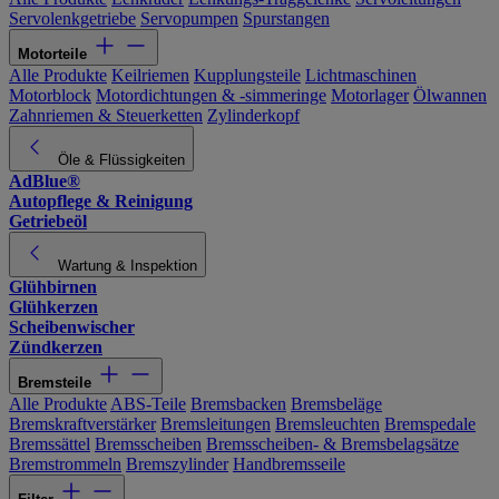
Servolenkgetriebe
Servopumpen
Spurstangen
Motorteile
Alle Produkte
Keilriemen
Kupplungsteile
Lichtmaschinen
Motorblock
Motordichtungen & -simmeringe
Motorlager
Ölwannen
Zahnriemen & Steuerketten
Zylinderkopf
Öle & Flüssigkeiten
AdBlue®
Autopflege & Reinigung
Getriebeöl
Wartung & Inspektion
Glühbirnen
Glühkerzen
Scheibenwischer
Zündkerzen
Bremsteile
Alle Produkte
ABS-Teile
Bremsbacken
Bremsbeläge
Bremskraftverstärker
Bremsleitungen
Bremsleuchten
Bremspedale
Bremssättel
Bremsscheiben
Bremsscheiben- & Bremsbelagsätze
Bremstrommeln
Bremszylinder
Handbremsseile