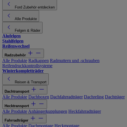
Ford Zubehör entdecken
Alle Produkte
Felgen & Räder
Alufelgen
Stahlfelgen
Reifenwechsel
Radzubehör
Alle Produkte
Radkappen
Radmuttern und -schrauben
Reifendruckkontrollsysteme
Winterkompletträder
Reisen & Transport
Dachtransport
Alle Produkte
Dachboxen
Dachfahrradträger
Dachreling
Dachträger
Hecktransport
Alle Produkte
Anhängerkupplungen
Heckfahrradträger
Fahrradträger
Alle Produkte
Dachmontage
Heckmontage