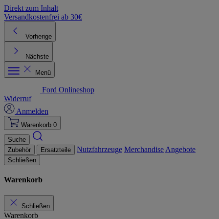
Direkt zum Inhalt
Versandkostenfrei ab 30€
K
Vorherige
Nächste
Menü
Ford Onlineshop
Widerruf
Anmelden
Warenkorb
0
Suche
Nutzfahrzeuge
Merchandise
Angebote
Zubehör
Ersatzteile
Schließen
Warenkorb
Schließen
Warenkorb