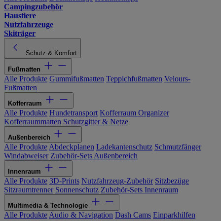
Campingzubehör
Haustiere
Nutzfahrzeuge
Skiträger
Schutz & Komfort
Fußmatten
Alle Produkte
Gummifußmatten
Teppichfußmatten
Velours-
Fußmatten
Kofferraum
Alle Produkte
Hundetransport
Kofferraum Organizer
Kofferraummatten
Schutzgitter & Netze
Außenbereich
Alle Produkte
Abdeckplanen
Ladekantenschutz
Schmutzfänger
Windabweiser
Zubehör-Sets Außenbereich
Innenraum
Alle Produkte
3D-Prints
Nutzfahrzeug-Zubehör
Sitzbezüge
Sitzraumtrenner
Sonnenschutz
Zubehör-Sets Innenraum
Multimedia & Technologie
Alle Produkte
Audio & Navigation
Dash Cams
Einparkhilfen