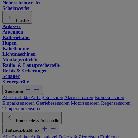
Nebelscheinwerfer
Scheinwerfer
Elektrik
Anlasser
Antennen
Batteriekabel
Hupen
Kabelbäume
Lichtmaschinen
Montagezubehör
Radio- & Lautsprecherteile
Relais & Sicherungen
Schalter
Steuergeräte
Sensoren
Alle Produkte
Airbag Sensoren
Alarmsensoren
Bremssensoren
Einparksensoren
Getriebesensoren
Motorsensoren
Regensensoren
Temperatursensoren
Karosserie & Anbauteile
Außenverkleidung
Alle Produkte
Außenspiegel
Dekor- & Zierleisten
Embleme