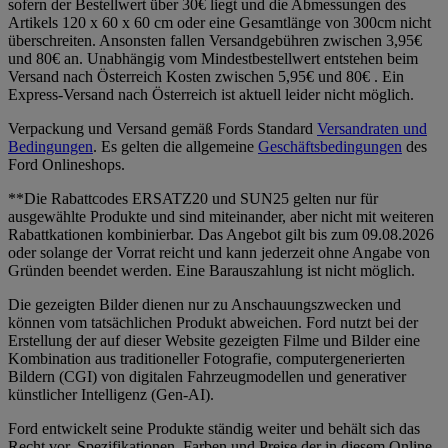
sofern der Bestellwert über 30€ liegt und die Abmessungen des
Artikels 120 x 60 x 60 cm oder eine Gesamtlänge von 300cm nicht
überschreiten. Ansonsten fallen Versandgebühren zwischen 3,95€
und 80€ an. Unabhängig vom Mindestbestellwert entstehen beim
Versand nach Österreich Kosten zwischen 5,95€ und 80€ . Ein
Express-Versand nach Österreich ist aktuell leider nicht möglich.
Verpackung und Versand gemäß Fords Standard
Versandraten und
Bedingungen
. Es gelten die allgemeine
Geschäftsbedingungen
des
Ford Onlineshops.
**Die Rabattcodes ERSATZ20 und SUN25 gelten nur für
ausgewählte Produkte und sind miteinander, aber nicht mit weiteren
Rabattkationen kombinierbar. Das Angebot gilt bis zum 09.08.2026
oder solange der Vorrat reicht und kann jederzeit ohne Angabe von
Gründen beendet werden. Eine Barauszahlung ist nicht möglich.
Die gezeigten Bilder dienen nur zu Anschauungszwecken und
können vom tatsächlichen Produkt abweichen. Ford nutzt bei der
Erstellung der auf dieser Website gezeigten Filme und Bilder eine
Kombination aus traditioneller Fotografie, computergenerierten
Bildern (CGI) von digitalen Fahrzeugmodellen und generativer
künstlicher Intelligenz (Gen-AI).
Ford entwickelt seine Produkte ständig weiter und behält sich das
Recht vor, Spezifikationen, Farben und Preise der in diesem Online-