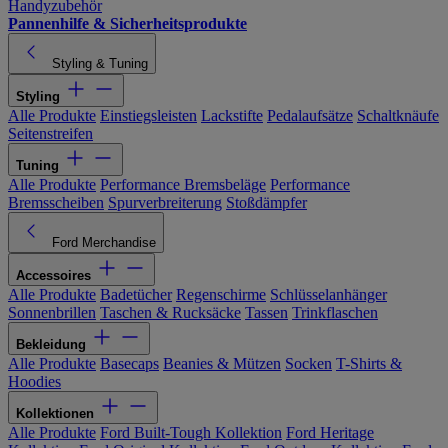
Handyzubehör
Pannenhilfe & Sicherheitsprodukte
Styling & Tuning
Styling
Alle Produkte
Einstiegsleisten
Lackstifte
Pedalaufsätze
Schaltknäufe
Seitenstreifen
Tuning
Alle Produkte
Performance Bremsbeläge
Performance
Bremsscheiben
Spurverbreiterung
Stoßdämpfer
Ford Merchandise
Accessoires
Alle Produkte
Badetücher
Regenschirme
Schlüsselanhänger
Sonnenbrillen
Taschen & Rucksäcke
Tassen
Trinkflaschen
Bekleidung
Alle Produkte
Basecaps
Beanies & Mützen
Socken
T-Shirts &
Hoodies
Kollektionen
Alle Produkte
Ford Built-Tough Kollektion
Ford Heritage