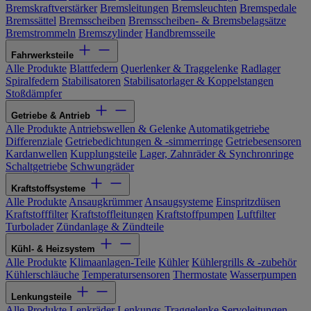
Bremskraftverstärker
Bremsleitungen
Bremsleuchten
Bremspedale
Bremssättel
Bremsscheiben
Bremsscheiben- & Bremsbelagsätze
Bremstrommeln
Bremszylinder
Handbremsseile
Fahrwerksteile
Alle Produkte
Blattfedern
Querlenker & Traggelenke
Radlager
Spiralfedern
Stabilisatoren
Stabilisatorlager & Koppelstangen
Stoßdämpfer
Getriebe & Antrieb
Alle Produkte
Antriebswellen & Gelenke
Automatikgetriebe
Differenziale
Getriebedichtungen & -simmerringe
Getriebesensoren
Kardanwellen
Kupplungsteile
Lager, Zahnräder & Synchronringe
Schaltgetriebe
Schwungräder
Kraftstoffsysteme
Alle Produkte
Ansaugkrümmer
Ansaugsysteme
Einspritzdüsen
Kraftstofffilter
Kraftstoffleitungen
Kraftstoffpumpen
Luftfilter
Turbolader
Zündanlage & Zündteile
Kühl- & Heizsystem
Alle Produkte
Klimaanlagen-Teile
Kühler
Kühlergrills & -zubehör
Kühlerschläuche
Temperatursensoren
Thermostate
Wasserpumpen
Lenkungsteile
Alle Produkte
Lenkräder
Lenkungs-Traggelenke
Servoleitungen