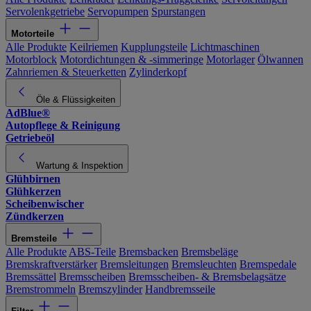
Servolenkgetriebe
Servopumpen
Spurstangen
Motorteile
Alle Produkte
Keilriemen
Kupplungsteile
Lichtmaschinen
Motorblock
Motordichtungen & -simmeringe
Motorlager
Ölwannen
Zahnriemen & Steuerketten
Zylinderkopf
Öle & Flüssigkeiten
AdBlue®
Autopflege & Reinigung
Getriebeöl
Wartung & Inspektion
Glühbirnen
Glühkerzen
Scheibenwischer
Zündkerzen
Bremsteile
Alle Produkte
ABS-Teile
Bremsbacken
Bremsbeläge
Bremskraftverstärker
Bremsleitungen
Bremsleuchten
Bremspedale
Bremssättel
Bremsscheiben
Bremsscheiben- & Bremsbelagsätze
Bremstrommeln
Bremszylinder
Handbremsseile