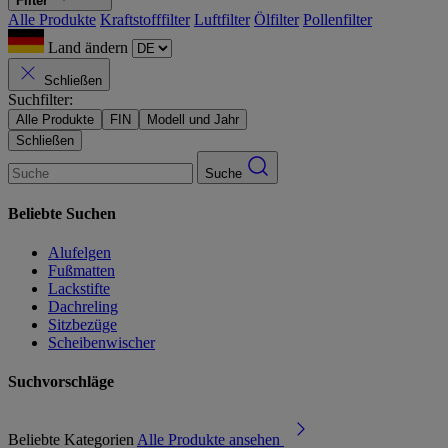
Filter
Alle Produkte
Kraftstofffilter
Luftfilter
Ölfilter
Pollenfilter
Land ändern
Schließen
Suchfilter:
Alle Produkte
FIN
Modell und Jahr
Schließen
Suche
Beliebte Suchen
Alufelgen
Fußmatten
Lackstifte
Dachreling
Sitzbezüge
Scheibenwischer
Suchvorschläge
Beliebte Kategorien
Alle Produkte ansehen