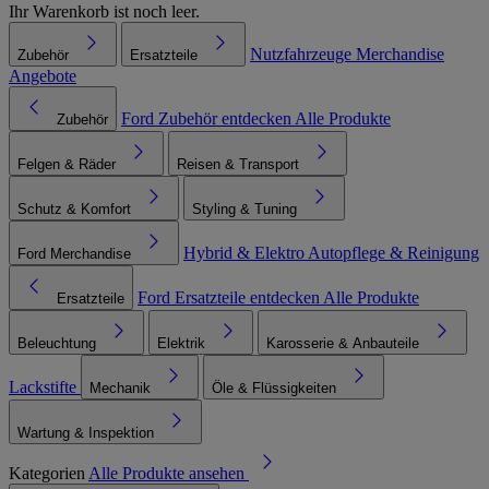
Ihr Warenkorb ist noch leer.
Nutzfahrzeuge
Merchandise
Zubehör
Ersatzteile
Angebote
Ford Zubehör entdecken
Alle Produkte
Zubehör
Felgen & Räder
Reisen & Transport
Schutz & Komfort
Styling & Tuning
Hybrid & Elektro
Autopflege & Reinigung
Ford Merchandise
Ford Ersatzteile entdecken
Alle Produkte
Ersatzteile
Beleuchtung
Elektrik
Karosserie & Anbauteile
Lackstifte
Mechanik
Öle & Flüssigkeiten
Wartung & Inspektion
Kategorien
Alle Produkte ansehen