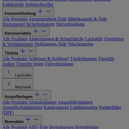
Kühlergrills
Seitenschweller
Innenverkleidung
Alle Produkte
Armaturenbrett-Teile
Mittelkonsole & Teile
Rückspiegel
Sicherheitsgurte
Sitzverkleidung
Karosserieteile
Alle Produkte
Abdeckungen & Schutzbleche
Lackstifte
Querträger
& Verstärkungen
Stoßstangen-Teile
Wischermotor
Türteile
Alle Produkte
Schlösser & Schlüssel
Türdichtungen
Türgriffe
Außen
Türgriffe Innen
Türverkleidung
Lackstifte
Mechanik
Auspuffanlagen
Alle Produkte
Abgaskrümmer
Auspuffdichtungen
Auspuffschalldämpfer
Katalysatoren
Lambdasonden
Partikelfilter
(DPF)
Bremsteile
Alle Produkte
ABS-Teile
Bremsbacken
Bremsbeläge