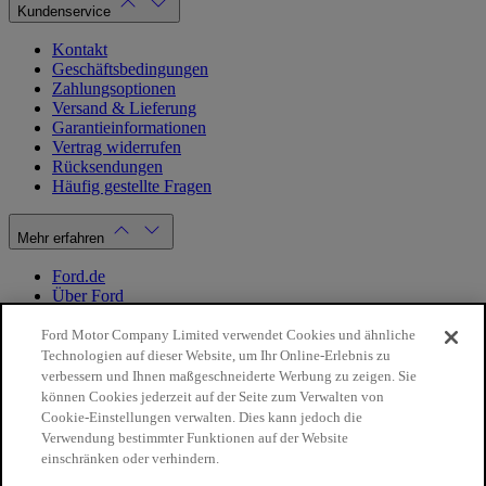
Kundenservice
Kontakt
Geschäftsbedingungen
Zahlungsoptionen
Versand & Lieferung
Garantieinformationen
Vertrag widerrufen
Rücksendungen
Häufig gestellte Fragen
Mehr erfahren
Ford.de
Über Ford
Cookie Richtlinien
Datenschutzbestimmungen
Ford Motor Company Limited verwendet Cookies und ähnliche
Impressum
Technologien auf dieser Website, um Ihr Online-Erlebnis zu
verbessern und Ihnen maßgeschneiderte Werbung zu zeigen. Sie
können Cookies jederzeit auf der Seite zum Verwalten von
Mein Konto
Cookie-Einstellungen verwalten. Dies kann jedoch die
Verwendung bestimmter Funktionen auf der Website
Login / Registrierung
einschränken oder verhindern.
Meine Bestellungen