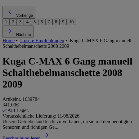
Vorherige
1
2
3
4
5
6
7
8
9
10
Nächste
Home
•
Unsere Empfehlungen
•
Kuga C-MAX 6 Gang manuell
Schalthebelmanschette 2008 2009
Kuga C-MAX 6 Gang manuell
Schalthebelmanschette 2008
2009
Artikelnr.
1639784
341,00€
Auf Lager.
Voraussichtliche Lieferung: 11/08/2026
Unsere Getriebe sind leicht zu verbauen, da sie mit den benötigten
Sensoren und richtigen Ge...
Beschreibung lesen