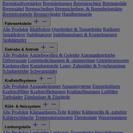
Bremskraftverstärker
Bremsleitungen
Bremsleuchten
Bremspedale
Bremssättel
Bremsscheiben
Bremsscheiben- & Bremsbelagsätze
Bremstrommeln
Bremszylinder
Handbremsseile
Fahrwerksteile
Alle Produkte
Blattfedern
Querlenker & Traggelenke
Radlager
Spiralfedern
Stabilisatoren
Stabilisatorlager & Koppelstangen
Stoßdämpfer
Getriebe & Antrieb
Alle Produkte
Antriebswellen & Gelenke
Automatikgetriebe
Differenziale
Getriebedichtungen & -simmerringe
Getriebesensoren
Kardanwellen
Kupplungsteile
Lager, Zahnräder & Synchronringe
Schaltgetriebe
Schwungräder
Kraftstoffsysteme
Alle Produkte
Ansaugkrümmer
Ansaugsysteme
Einspritzdüsen
Kraftstofffilter
Kraftstoffleitungen
Kraftstoffpumpen
Luftfilter
Turbolader
Zündanlage & Zündteile
Kühl- & Heizsystem
Alle Produkte
Klimaanlagen-Teile
Kühler
Kühlergrills & -zubehör
Kühlerschläuche
Temperatursensoren
Thermostate
Wasserpumpen
Lenkungsteile
Alle Produkte
Lenkräder
Lenkungs-Traggelenke
Servoleitungen