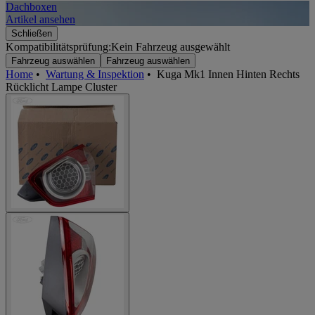
Dachboxen
A
Artikel ansehen
A
Schließen
Kompatibilitätsprüfung:
Kein Fahrzeug ausgewählt
Fahrzeug auswählen
Fahrzeug auswählen
Home
•
Wartung & Inspektion
•
Kuga Mk1 Innen Hinten Rechts
Rücklicht Lampe Cluster