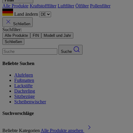
Filter
Alle Produkte
Kraftstofffilter
Luftfilter
Ölfilter
Pollenfilter
Land ändern
Schließen
Suchfilter:
Alle Produkte
FIN
Modell und Jahr
Schließen
Suche
Beliebte Suchen
Alufelgen
Fußmatten
Lackstifte
Dachreling
Sitzbezüge
Scheibenwischer
Suchvorschläge
Beliebte Kategorien
Alle Produkte ansehen