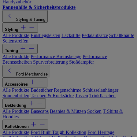
Handyzubehör
Pannenhilfe & Sicherheitsprodukte
Styling & Tuning
Styling
Alle Produkte
Einstiegsleisten
Lackstifte
Pedalaufsätze
Schaltknäufe
Seitenstreifen
Tuning
Alle Produkte
Performance Bremsbeläge
Performance
Bremsscheiben
Spurverbreiterung
Stoßdämpfer
Ford Merchandise
Accessoires
Alle Produkte
Badetücher
Regenschirme
Schlüsselanhänger
Sonnenbrillen
Taschen & Rucksäcke
Tassen
Trinkflaschen
Bekleidung
Alle Produkte
Basecaps
Beanies & Mützen
Socken
T-Shirts &
Hoodies
Kollektionen
Alle Produkte
Ford Built-Tough Kollektion
Ford Heritage