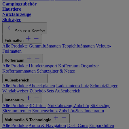
Campingzubehör
Haustiere
Nutzfahrzeuge
Skiträger
Schutz & Komfort
Fußmatten
Alle Produkte
Gummifußmatten
Teppichfußmatten
Velours-
Fußmatten
Kofferraum
Alle Produkte
Hundetransport
Kofferraum Organizer
Kofferraummatten
Schutzgitter & Netze
Außenbereich
Alle Produkte
Abdeckplanen
Ladekantenschutz
Schmutzfänger
Windabweiser
Zubehör-Sets Außenbereich
Innenraum
Alle Produkte
3D-Prints
Nutzfahrzeug-Zubehör
Sitzbezüge
Sitzraumtrenner
Sonnenschutz
Zubehör-Sets Innenraum
Multimedia & Technologie
Alle Produkte
Audio & Navigation
Dash Cams
Einparkhilfen