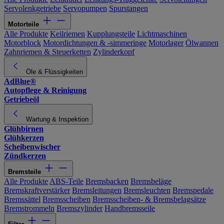
Servolenkgetriebe
Servopumpen
Spurstangen
Motorteile
Alle Produkte
Keilriemen
Kupplungsteile
Lichtmaschinen
Motorblock
Motordichtungen & -simmeringe
Motorlager
Ölwannen
Zahnriemen & Steuerketten
Zylinderkopf
Öle & Flüssigkeiten
AdBlue®
Autopflege & Reinigung
Getriebeöl
Wartung & Inspektion
Glühbirnen
Glühkerzen
Scheibenwischer
Zündkerzen
Bremsteile
Alle Produkte
ABS-Teile
Bremsbacken
Bremsbeläge
Bremskraftverstärker
Bremsleitungen
Bremsleuchten
Bremspedale
Bremssättel
Bremsscheiben
Bremsscheiben- & Bremsbelagsätze
Bremstrommeln
Bremszylinder
Handbremsseile