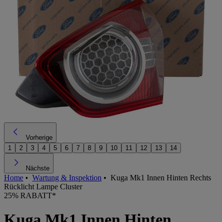
Vorherige
1
2
3
4
5
6
7
8
9
10
11
12
13
14
Nächste
Home
•
Wartung & Inspektion
•
Kuga Mk1 Innen Hinten Rechts
Rücklicht Lampe Cluster
25% RABATT*
Kuga Mk1 Innen Hinten