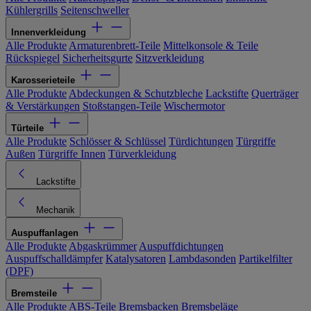
Kühlergrills
Seitenschweller
Innenverkleidung
Alle Produkte
Armaturenbrett-Teile
Mittelkonsole & Teile
Rückspiegel
Sicherheitsgurte
Sitzverkleidung
Karosserieteile
Alle Produkte
Abdeckungen & Schutzbleche
Lackstifte
Querträger
& Verstärkungen
Stoßstangen-Teile
Wischermotor
Türteile
Alle Produkte
Schlösser & Schlüssel
Türdichtungen
Türgriffe
Außen
Türgriffe Innen
Türverkleidung
Lackstifte
Mechanik
Auspuffanlagen
Alle Produkte
Abgaskrümmer
Auspuffdichtungen
Auspuffschalldämpfer
Katalysatoren
Lambdasonden
Partikelfilter
(DPF)
Bremsteile
Alle Produkte
ABS-Teile
Bremsbacken
Bremsbeläge