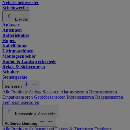
Nebelscheinwerfer
Scheinwerfer
Elektrik
Anlasser
Antennen
Batteriekabel
Hupen
Kabelbäume
Lichtmaschinen
Montagezubehör
Radio- & Lautsprecherteile
Relais & Sicherungen
Schalter
Steuergeräte
Sensoren
Alle Produkte
Airbag Sensoren
Alarmsensoren
Bremssensoren
Einparksensoren
Getriebesensoren
Motorsensoren
Regensensoren
Temperatursensoren
Karosserie & Anbauteile
Außenverkleidung
Alle Produkte
Außenspiegel
Dekor- & Zierleisten
Embleme