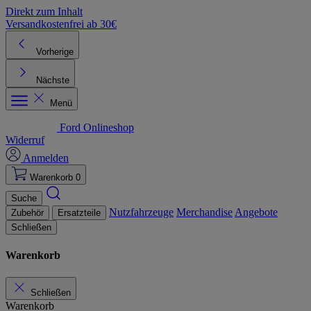
Direkt zum Inhalt
Versandkostenfrei ab 30€
K
Vorherige
Nächste
Menü
Ford Onlineshop
Widerruf
Anmelden
Warenkorb
0
Suche
Nutzfahrzeuge
Merchandise
Angebote
Zubehör
Ersatzteile
Schließen
Warenkorb
Schließen
Warenkorb