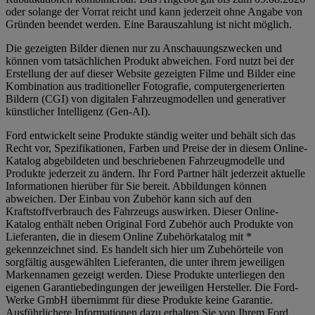
oder solange der Vorrat reicht und kann jederzeit ohne Angabe von
Gründen beendet werden. Eine Barauszahlung ist nicht möglich.
Die gezeigten Bilder dienen nur zu Anschauungszwecken und
können vom tatsächlichen Produkt abweichen. Ford nutzt bei der
Erstellung der auf dieser Website gezeigten Filme und Bilder eine
Kombination aus traditioneller Fotografie, computergenerierten
Bildern (CGI) von digitalen Fahrzeugmodellen und generativer
künstlicher Intelligenz (Gen-AI).
Ford entwickelt seine Produkte ständig weiter und behält sich das
Recht vor, Spezifikationen, Farben und Preise der in diesem Online-
Katalog abgebildeten und beschriebenen Fahrzeugmodelle und
Produkte jederzeit zu ändern. Ihr Ford Partner hält jederzeit aktuelle
Informationen hierüber für Sie bereit. Abbildungen können
abweichen. Der Einbau von Zubehör kann sich auf den
Kraftstoffverbrauch des Fahrzeugs auswirken. Dieser Online-
Katalog enthält neben Original Ford Zubehör auch Produkte von
Lieferanten, die in diesem Online Zubehörkatalog mit *
gekennzeichnet sind. Es handelt sich hier um Zubehörteile von
sorgfältig ausgewählten Lieferanten, die unter ihrem jeweiligen
Markennamen gezeigt werden. Diese Produkte unterliegen den
eigenen Garantiebedingungen der jeweiligen Hersteller. Die Ford-
Werke GmbH übernimmt für diese Produkte keine Garantie.
Ausführlichere Informationen dazu erhalten Sie von Ihrem Ford