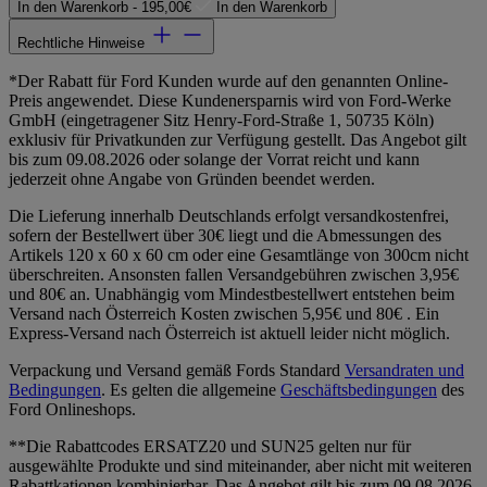
In den Warenkorb -
195,00€
In den Warenkorb
Rechtliche Hinweise
*Der Rabatt für Ford Kunden wurde auf den genannten Online-
Preis angewendet. Diese Kundenersparnis wird von Ford-Werke
GmbH (eingetragener Sitz Henry-Ford-Straße 1, 50735 Köln)
exklusiv für Privatkunden zur Verfügung gestellt. Das Angebot gilt
bis zum 09.08.2026 oder solange der Vorrat reicht und kann
jederzeit ohne Angabe von Gründen beendet werden.
Die Lieferung innerhalb Deutschlands erfolgt versandkostenfrei,
sofern der Bestellwert über 30€ liegt und die Abmessungen des
Artikels 120 x 60 x 60 cm oder eine Gesamtlänge von 300cm nicht
überschreiten. Ansonsten fallen Versandgebühren zwischen 3,95€
und 80€ an. Unabhängig vom Mindestbestellwert entstehen beim
Versand nach Österreich Kosten zwischen 5,95€ und 80€ . Ein
Express-Versand nach Österreich ist aktuell leider nicht möglich.
Verpackung und Versand gemäß Fords Standard
Versandraten und
Bedingungen
. Es gelten die allgemeine
Geschäftsbedingungen
des
Ford Onlineshops.
**Die Rabattcodes ERSATZ20 und SUN25 gelten nur für
ausgewählte Produkte und sind miteinander, aber nicht mit weiteren
Rabattkationen kombinierbar. Das Angebot gilt bis zum 09.08.2026