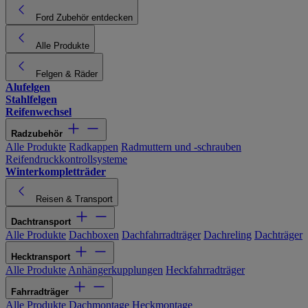
Ford Zubehör entdecken
Alle Produkte
Felgen & Räder
Alufelgen
Stahlfelgen
Reifenwechsel
Radzubehör
Alle Produkte
Radkappen
Radmuttern und -schrauben
Reifendruckkontrollsysteme
Winterkompletträder
Reisen & Transport
Dachtransport
Alle Produkte
Dachboxen
Dachfahrradträger
Dachreling
Dachträger
Hecktransport
Alle Produkte
Anhängerkupplungen
Heckfahrradträger
Fahrradträger
Alle Produkte
Dachmontage
Heckmontage