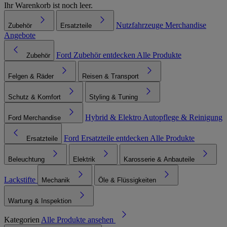
Ihr Warenkorb ist noch leer.
Nutzfahrzeuge
Merchandise
Zubehör
Ersatzteile
Angebote
Ford Zubehör entdecken
Alle Produkte
Zubehör
Felgen & Räder
Reisen & Transport
Schutz & Komfort
Styling & Tuning
Hybrid & Elektro
Autopflege & Reinigung
Ford Merchandise
Ford Ersatzteile entdecken
Alle Produkte
Ersatzteile
Beleuchtung
Elektrik
Karosserie & Anbauteile
Lackstifte
Mechanik
Öle & Flüssigkeiten
Wartung & Inspektion
Kategorien
Alle Produkte ansehen