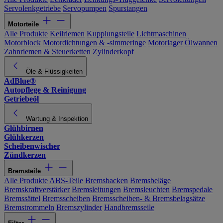
Servolenkgetriebe
Servopumpen
Spurstangen
Motorteile
Alle Produkte
Keilriemen
Kupplungsteile
Lichtmaschinen
Motorblock
Motordichtungen & -simmeringe
Motorlager
Ölwannen
Zahnriemen & Steuerketten
Zylinderkopf
Öle & Flüssigkeiten
AdBlue®
Autopflege & Reinigung
Getriebeöl
Wartung & Inspektion
Glühbirnen
Glühkerzen
Scheibenwischer
Zündkerzen
Bremsteile
Alle Produkte
ABS-Teile
Bremsbacken
Bremsbeläge
Bremskraftverstärker
Bremsleitungen
Bremsleuchten
Bremspedale
Bremssättel
Bremsscheiben
Bremsscheiben- & Bremsbelagsätze
Bremstrommeln
Bremszylinder
Handbremsseile