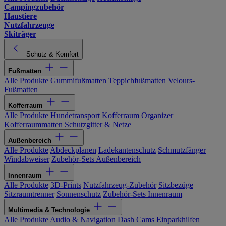
Campingzubehör
Haustiere
Nutzfahrzeuge
Skiträger
Schutz & Komfort
Fußmatten
Alle Produkte
Gummifußmatten
Teppichfußmatten
Velours-
Fußmatten
Kofferraum
Alle Produkte
Hundetransport
Kofferraum Organizer
Kofferraummatten
Schutzgitter & Netze
Außenbereich
Alle Produkte
Abdeckplanen
Ladekantenschutz
Schmutzfänger
Windabweiser
Zubehör-Sets Außenbereich
Innenraum
Alle Produkte
3D-Prints
Nutzfahrzeug-Zubehör
Sitzbezüge
Sitzraumtrenner
Sonnenschutz
Zubehör-Sets Innenraum
Multimedia & Technologie
Alle Produkte
Audio & Navigation
Dash Cams
Einparkhilfen