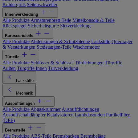
Kühlergrills
Seitenschweller
Innenverkleidung
Alle Produkte
Armaturenbrett-Teile
Mittelkonsole & Teile
Rückspiegel
Sicherheitsgurte
Sitzverkleidung
Karosserieteile
Alle Produkte
Abdeckungen & Schutzbleche
Lackstifte
Querträger
& Verstärkungen
Stoßstangen-Teile
Wischermotor
Türteile
Alle Produkte
Schlösser & Schlüssel
Türdichtungen
Türgriffe
Außen
Türgriffe Innen
Türverkleidung
Lackstifte
Mechanik
Auspuffanlagen
Alle Produkte
Abgaskrümmer
Auspuffdichtungen
Auspuffschalldämpfer
Katalysatoren
Lambdasonden
Partikelfilter
(DPF)
Bremsteile
Alle Produkte
ABS-Teile
Bremsbacken
Bremsbeläge