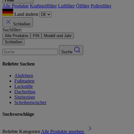
Filter
Alle Produkte
Kraftstofffilter
Luftfilter
Ölfilter
Pollenfilter
Land ändern
Schließen
Suchfilter:
Alle Produkte
FIN
Modell und Jahr
Schließen
Suche
Beliebte Suchen
Alufelgen
Fußmatten
Lackstifte
Dachreling
Sitzbezüge
Scheibenwischer
Suchvorschläge
Beliebte Kategorien
Alle Produkte ansehen