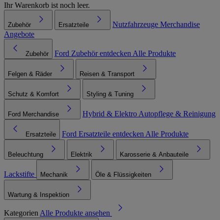
Ihr Warenkorb ist noch leer.
Nutzfahrzeuge
Merchandise
Zubehör
Ersatzteile
Angebote
Ford Zubehör entdecken
Alle Produkte
Zubehör
Felgen & Räder
Reisen & Transport
Schutz & Komfort
Styling & Tuning
Hybrid & Elektro
Autopflege & Reinigung
Ford Merchandise
Ford Ersatzteile entdecken
Alle Produkte
Ersatzteile
Beleuchtung
Elektrik
Karosserie & Anbauteile
Lackstifte
Mechanik
Öle & Flüssigkeiten
Wartung & Inspektion
Kategorien
Alle Produkte ansehen