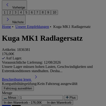
Vorherige
1
2
3
4
5
6
7
8
9
10
Nächste
Home
•
Unsere Empfehlungen
•
Kuga MK1 Radlagersatz
Kuga MK1 Radlagersatz
Artikelnr.
1836381
176,00€
Auf Lager.
Voraussichtliche Lieferung: 12/08/2026
Unsere Lager müssen hohen Lasten, Geschwindigkeiten und
Extremkonditionen standhalten. Desha...
Beschreibung lesen
Kompatibilitätsprüfung:
Kein Fahrzeug ausgewählt
Fahrzeug auswählen
Menge
Minus
Plus
In den Warenkorb -
176,00€
In den Warenkorb