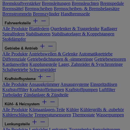
Bremskraftverstärker
Bremsleitungen
Bremsleuchten
Bremspedale
Bremssättel
Bremsscheiben
Bremsscheiben- & Bremsbelagsätze
Bremstrommeln
Bremszylinder
Handbremsseile
Fahrwerksteile
Alle Produkte
Blattfedern
Querlenker & Traggelenke
Radlager
Spiralfedern
Stabilisatoren
Stabilisatorlager & Koppelstangen
Stoßdämpfer
Getriebe & Antrieb
Alle Produkte
Antriebswellen & Gelenke
Automatikgetriebe
Differenziale
Getriebedichtungen & -simmerringe
Getriebesensoren
Kardanwellen
Kupplungsteile
Lager, Zahnräder & Synchronringe
Schaltgetriebe
Schwungräder
Kraftstoffsysteme
Alle Produkte
Ansaugkrümmer
Ansaugsysteme
Einspritzdüsen
Kraftstofffilter
Kraftstoffleitungen
Kraftstoffpumpen
Luftfilter
Turbolader
Zündanlage & Zündteile
Kühl- & Heizsystem
Alle Produkte
Klimaanlagen-Teile
Kühler
Kühlergrills & -zubehör
Kühlerschläuche
Temperatursensoren
Thermostate
Wasserpumpen
Lenkungsteile
Alle Produkte
Lenkräder
Lenkungs-Traggelenke
Servoleitungen