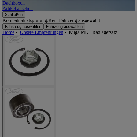
Dachboxen
A
Artikel ansehen
A
Schließen
Kompatibilitätsprüfung:
Kein Fahrzeug ausgewählt
Fahrzeug auswählen
Fahrzeug auswählen
Home
•
Unsere Empfehlungen
•
Kuga MK1 Radlagersatz