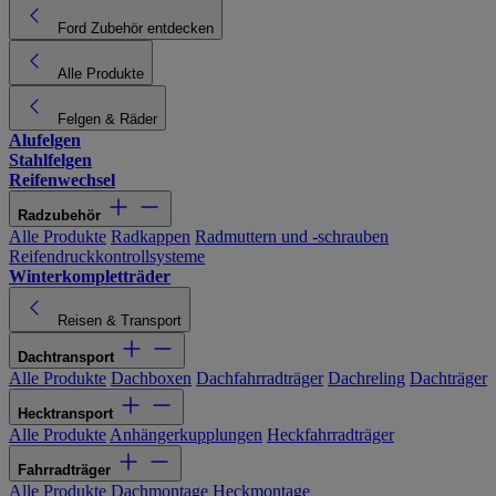
Ford Zubehör entdecken
Alle Produkte
Felgen & Räder
Alufelgen
Stahlfelgen
Reifenwechsel
Radzubehör
Alle Produkte
Radkappen
Radmuttern und -schrauben
Reifendruckkontrollsysteme
Winterkompletträder
Reisen & Transport
Dachtransport
Alle Produkte
Dachboxen
Dachfahrradträger
Dachreling
Dachträger
Hecktransport
Alle Produkte
Anhängerkupplungen
Heckfahrradträger
Fahrradträger
Alle Produkte
Dachmontage
Heckmontage