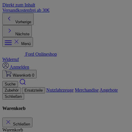
Direkt zum Inhalt
Versandkostenfrei ab 30€
K
Vorherige
Nächste
Menü
Ford Onlineshop
Widerruf
Anmelden
Warenkorb
0
Suche
Nutzfahrzeuge
Merchandise
Angebote
Zubehör
Ersatzteile
Schließen
Warenkorb
Schließen
Warenkorb