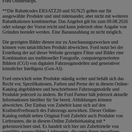
Ford Onlineshops.
**Die Rabattcodes ERSATZ20 und SUN25 gelten nur für
ausgewählte Produkte und sind miteinander, aber nicht mit weiteren
Rabattkationen kombinierbar. Das Angebot gilt bis zum 09.08.2026
oder solange der Vorrat reicht und kann jederzeit ohne Angabe von
Gründen beendet werden. Eine Barauszahlung ist nicht möglich.
Die gezeigten Bilder dienen nur zu Anschauungszwecken und
können vom tatsächlichen Produkt abweichen. Ford nutzt bei der
Erstellung der auf dieser Website gezeigten Filme und Bilder eine
Kombination aus traditioneller Fotografie, computergenerierten
Bildern (CGI) von digitalen Fahrzeugmodellen und generativer
künstlicher Intelligenz (Gen-AI).
Ford entwickelt seine Produkte ständig weiter und behält sich das
Recht vor, Spezifikationen, Farben und Preise der in diesem Online-
Katalog abgebildeten und beschriebenen Fahrzeugmodelle und
Produkte jederzeit zu ändern. Ihr Ford Partner hält jederzeit aktuelle
Informationen hierüber für Sie bereit. Abbildungen können
abweichen. Der Einbau von Zubehör kann sich auf den
Kraftstoffverbrauch des Fahrzeugs auswirken. Dieser Online-
Katalog enthält neben Original Ford Zubehör auch Produkte von
Lieferanten, die in diesem Online Zubehörkatalog mit *
gekennzeichnet sind. Es handelt sich hier um Zubehörteile von
sorgfältig ausgewählten Lieferanten, die unter ihrem jeweiligen