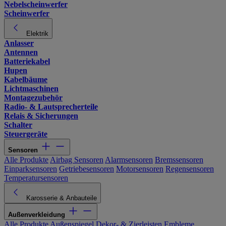
Nebelscheinwerfer
Scheinwerfer
Elektrik
Anlasser
Antennen
Batteriekabel
Hupen
Kabelbäume
Lichtmaschinen
Montagezubehör
Radio- & Lautsprecherteile
Relais & Sicherungen
Schalter
Steuergeräte
Sensoren
Alle Produkte
Airbag Sensoren
Alarmsensoren
Bremssensoren
Einparksensoren
Getriebesensoren
Motorsensoren
Regensensoren
Temperatursensoren
Karosserie & Anbauteile
Außenverkleidung
Alle Produkte
Außenspiegel
Dekor- & Zierleisten
Embleme