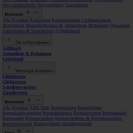
Servolenkgetriebe
Servopumpen
Spurstangen
Motorteile
Alle Produkte
Keilriemen
Kupplungsteile
Lichtmaschinen
Motorblock
Motordichtungen & -simmeringe
Motorlager
Ölwannen
Zahnriemen & Steuerketten
Zylinderkopf
Öle & Flüssigkeiten
AdBlue®
Autopflege & Reinigung
Getriebeöl
Wartung & Inspektion
Glühbirnen
Glühkerzen
Scheibenwischer
Zündkerzen
Bremsteile
Alle Produkte
ABS-Teile
Bremsbacken
Bremsbeläge
Bremskraftverstärker
Bremsleitungen
Bremsleuchten
Bremspedale
Bremssättel
Bremsscheiben
Bremsscheiben- & Bremsbelagsätze
Bremstrommeln
Bremszylinder
Handbremsseile