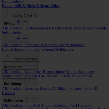
Handyzubehör
Pannenhilfe & Sicherheitsprodukte
Styling & Tuning
Styling
Alle Produkte
Einstiegsleisten
Lackstifte
Pedalaufsätze
Schaltknäufe
Seitenstreifen
Tuning
Alle Produkte
Performance Bremsbeläge
Performance
Bremsscheiben
Spurverbreiterung
Stoßdämpfer
Ford Merchandise
Accessoires
Alle Produkte
Badetücher
Regenschirme
Schlüsselanhänger
Sonnenbrillen
Taschen & Rucksäcke
Tassen
Trinkflaschen
Bekleidung
Alle Produkte
Basecaps
Beanies & Mützen
Socken
T-Shirts &
Hoodies
Kollektionen
Alle Produkte
Ford Built-Tough Kollektion
Ford Heritage