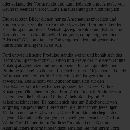
oder solange der Vorrat reicht und kann jederzeit ohne Angabe von
Gründen beendet werden. Eine Barauszahlung ist nicht möglich.
Die gezeigten Bilder dienen nur zu Anschauungszwecken und
können vom tatsächlichen Produkt abweichen. Ford nutzt bei der
Erstellung der auf dieser Website gezeigten Filme und Bilder eine
Kombination aus traditioneller Fotografie, computergenerierten
Bildern (CGI) von digitalen Fahrzeugmodellen und generativer
künstlicher Intelligenz (Gen-AI).
Ford entwickelt seine Produkte ständig weiter und behält sich das
Recht vor, Spezifikationen, Farben und Preise der in diesem Online-
Katalog abgebildeten und beschriebenen Fahrzeugmodelle und
Produkte jederzeit zu ändern. Ihr Ford Partner hält jederzeit aktuelle
Informationen hierüber für Sie bereit. Abbildungen können
abweichen. Der Einbau von Zubehör kann sich auf den
Kraftstoffverbrauch des Fahrzeugs auswirken. Dieser Online-
Katalog enthält neben Original Ford Zubehör auch Produkte von
Lieferanten, die in diesem Online Zubehörkatalog mit *
gekennzeichnet sind. Es handelt sich hier um Zubehörteile von
sorgfältig ausgewählten Lieferanten, die unter ihrem jeweiligen
Markennamen gezeigt werden. Diese Produkte unterliegen den
eigenen Garantiebedingungen der jeweiligen Hersteller. Die Ford-
Werke GmbH übernimmt für diese Produkte keine Garantie.
Ausführlichere Informationen dazu erhalten Sie von Ihrem Ford