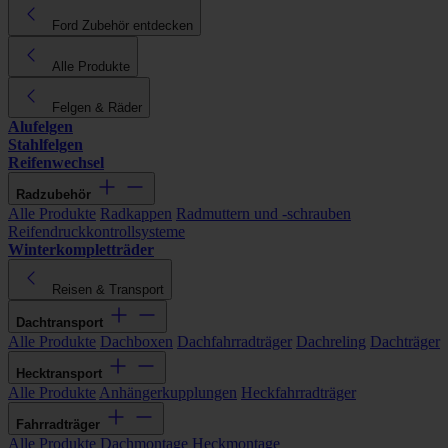
Ford Zubehör entdecken
Alle Produkte
Felgen & Räder
Alufelgen
Stahlfelgen
Reifenwechsel
Radzubehör
Alle Produkte
Radkappen
Radmuttern und -schrauben
Reifendruckkontrollsysteme
Winterkompletträder
Reisen & Transport
Dachtransport
Alle Produkte
Dachboxen
Dachfahrradträger
Dachreling
Dachträger
Hecktransport
Alle Produkte
Anhängerkupplungen
Heckfahrradträger
Fahrradträger
Alle Produkte
Dachmontage
Heckmontage