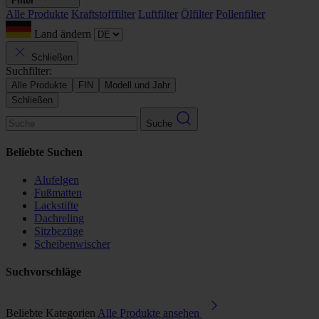
Filter
Alle Produkte
Kraftstofffilter
Luftfilter
Ölfilter
Pollenfilter
Land ändern
Schließen
Suchfilter:
Alle Produkte
FIN
Modell und Jahr
Schließen
Suche
Beliebte Suchen
Alufelgen
Fußmatten
Lackstifte
Dachreling
Sitzbezüge
Scheibenwischer
Suchvorschläge
Beliebte Kategorien
Alle Produkte ansehen