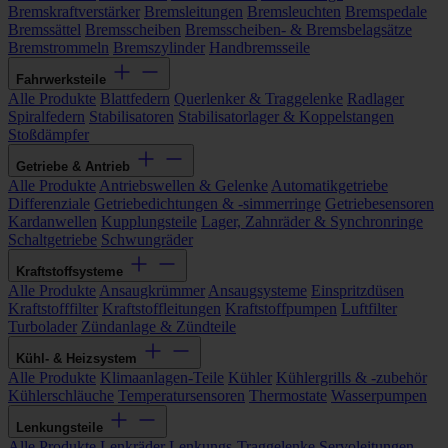
Bremskraftverstärker
Bremsleitungen
Bremsleuchten
Bremspedale
Bremssättel
Bremsscheiben
Bremsscheiben- & Bremsbelagsätze
Bremstrommeln
Bremszylinder
Handbremsseile
Fahrwerksteile
Alle Produkte
Blattfedern
Querlenker & Traggelenke
Radlager
Spiralfedern
Stabilisatoren
Stabilisatorlager & Koppelstangen
Stoßdämpfer
Getriebe & Antrieb
Alle Produkte
Antriebswellen & Gelenke
Automatikgetriebe
Differenziale
Getriebedichtungen & -simmerringe
Getriebesensoren
Kardanwellen
Kupplungsteile
Lager, Zahnräder & Synchronringe
Schaltgetriebe
Schwungräder
Kraftstoffsysteme
Alle Produkte
Ansaugkrümmer
Ansaugsysteme
Einspritzdüsen
Kraftstofffilter
Kraftstoffleitungen
Kraftstoffpumpen
Luftfilter
Turbolader
Zündanlage & Zündteile
Kühl- & Heizsystem
Alle Produkte
Klimaanlagen-Teile
Kühler
Kühlergrills & -zubehör
Kühlerschläuche
Temperatursensoren
Thermostate
Wasserpumpen
Lenkungsteile
Alle Produkte
Lenkräder
Lenkungs-Traggelenke
Servoleitungen