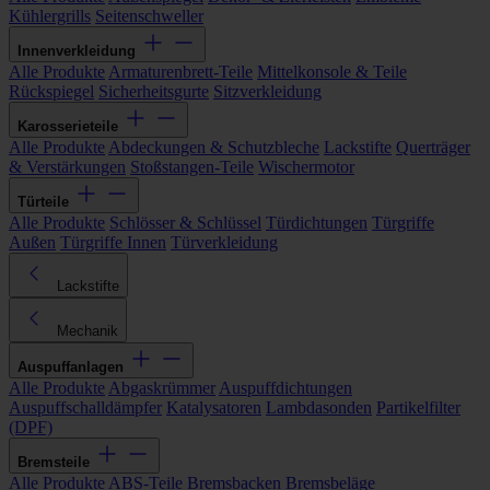
Kühlergrills
Seitenschweller
Innenverkleidung
Alle Produkte
Armaturenbrett-Teile
Mittelkonsole & Teile
Rückspiegel
Sicherheitsgurte
Sitzverkleidung
Karosserieteile
Alle Produkte
Abdeckungen & Schutzbleche
Lackstifte
Querträger
& Verstärkungen
Stoßstangen-Teile
Wischermotor
Türteile
Alle Produkte
Schlösser & Schlüssel
Türdichtungen
Türgriffe
Außen
Türgriffe Innen
Türverkleidung
Lackstifte
Mechanik
Auspuffanlagen
Alle Produkte
Abgaskrümmer
Auspuffdichtungen
Auspuffschalldämpfer
Katalysatoren
Lambdasonden
Partikelfilter
(DPF)
Bremsteile
Alle Produkte
ABS-Teile
Bremsbacken
Bremsbeläge