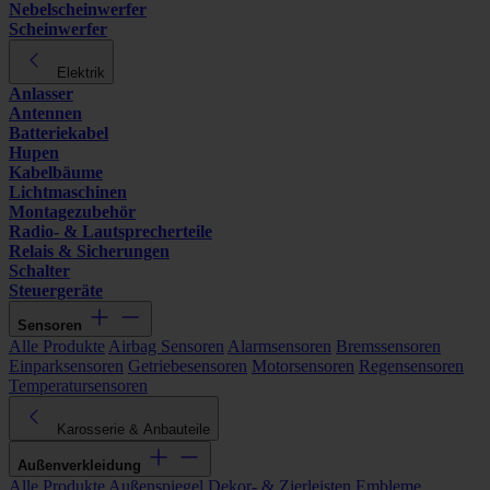
Nebelscheinwerfer
Scheinwerfer
Elektrik
Anlasser
Antennen
Batteriekabel
Hupen
Kabelbäume
Lichtmaschinen
Montagezubehör
Radio- & Lautsprecherteile
Relais & Sicherungen
Schalter
Steuergeräte
Sensoren
Alle Produkte
Airbag Sensoren
Alarmsensoren
Bremssensoren
Einparksensoren
Getriebesensoren
Motorsensoren
Regensensoren
Temperatursensoren
Karosserie & Anbauteile
Außenverkleidung
Alle Produkte
Außenspiegel
Dekor- & Zierleisten
Embleme