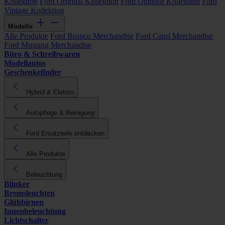
Kollektion
Ford Original Kollektion
Ford Outdoor Kollektion
Ford
Vintage Kollektion
Modelle
Alle Produkte
Ford Bronco Merchandise
Ford Capri Merchandise
Ford Mustang Merchandise
Büro & Schreibwaren
Modellautos
Geschenkefinder
Hybrid & Elektro
Autopflege & Reinigung
Ford Ersatzteile entdecken
Alle Produkte
Beleuchtung
Blinker
Bremsleuchten
Glühbirnen
Innenbeleuchtung
Lichtschalter