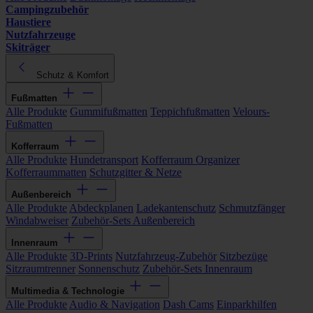
Campingzubehör
Haustiere
Nutzfahrzeuge
Skiträger
Schutz & Komfort
Fußmatten
Alle Produkte
Gummifußmatten
Teppichfußmatten
Velours-
Fußmatten
Kofferraum
Alle Produkte
Hundetransport
Kofferraum Organizer
Kofferraummatten
Schutzgitter & Netze
Außenbereich
Alle Produkte
Abdeckplanen
Ladekantenschutz
Schmutzfänger
Windabweiser
Zubehör-Sets Außenbereich
Innenraum
Alle Produkte
3D-Prints
Nutzfahrzeug-Zubehör
Sitzbezüge
Sitzraumtrenner
Sonnenschutz
Zubehör-Sets Innenraum
Multimedia & Technologie
Alle Produkte
Audio & Navigation
Dash Cams
Einparkhilfen