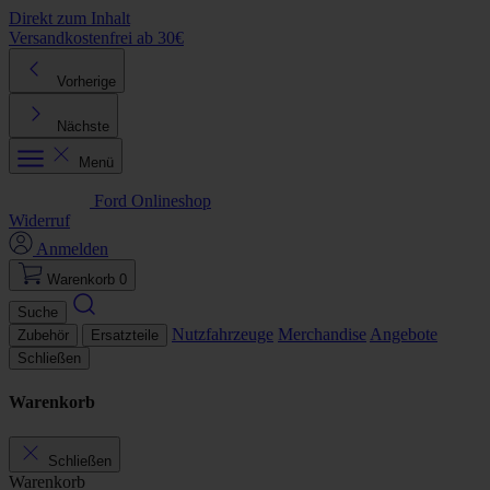
Direkt zum Inhalt
Versandkostenfrei ab 30€
K
Vorherige
Nächste
Menü
Ford Onlineshop
Widerruf
Anmelden
Warenkorb
0
Suche
Nutzfahrzeuge
Merchandise
Angebote
Zubehör
Ersatzteile
Schließen
Warenkorb
Schließen
Warenkorb