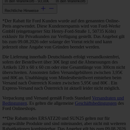
In den Warenkorb -
93,00€
In den Warenkorb
Rechtliche Hinweise
*Der Rabatt für Ford Kunden wurde auf den genannten Online-
Preis angewendet. Diese Kundenersparnis wird von Ford-Werke
GmbH (eingetragener Sitz Henry-Ford-Straße 1, 50735 Köln)
exklusiv für Privatkunden zur Verfügung gestellt. Das Angebot gilt
bis zum 09.08.2026 oder solange der Vorrat reicht und kann
jederzeit ohne Angabe von Gründen beendet werden.
Die Lieferung innerhalb Deutschlands erfolgt versandkostenfrei,
sofern der Bestellwert über 30€ liegt und die Abmessungen des
Artikels 120 x 60 x 60 cm oder eine Gesamtlänge von 300cm nicht
überschreiten. Ansonsten fallen Versandgebühren zwischen 3,95€
und 80€ an. Unabhängig vom Mindestbestellwert entstehen beim
Versand nach Österreich Kosten zwischen 5,95€ und 80€ . Ein
Express-Versand nach Österreich ist aktuell leider nicht möglich.
Verpackung und Versand gemäß Fords Standard
Versandraten und
Bedingungen
. Es gelten die allgemeine
Geschäftsbedingungen
des
Ford Onlineshops.
**Die Rabattcodes ERSATZ20 und SUN25 gelten nur für
ausgewählte Produkte und sind miteinander, aber nicht mit weiteren
Rabattkationen kombinierbar. Das Angebot gilt bis zum 09.08.2026