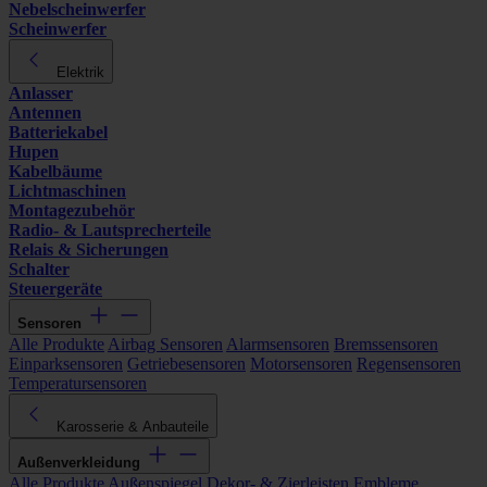
Nebelscheinwerfer
Scheinwerfer
Elektrik
Anlasser
Antennen
Batteriekabel
Hupen
Kabelbäume
Lichtmaschinen
Montagezubehör
Radio- & Lautsprecherteile
Relais & Sicherungen
Schalter
Steuergeräte
Sensoren
Alle Produkte
Airbag Sensoren
Alarmsensoren
Bremssensoren
Einparksensoren
Getriebesensoren
Motorsensoren
Regensensoren
Temperatursensoren
Karosserie & Anbauteile
Außenverkleidung
Alle Produkte
Außenspiegel
Dekor- & Zierleisten
Embleme