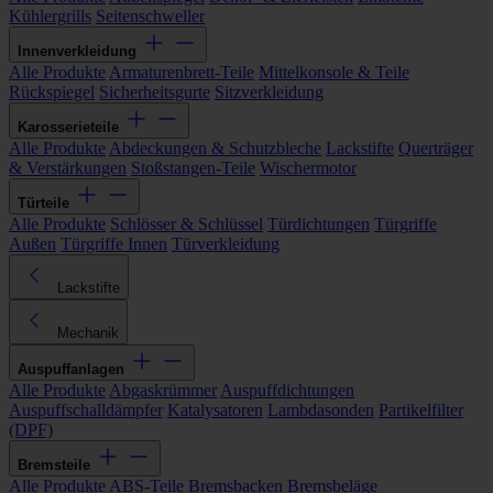
Kühlergrills
Seitenschweller
Innenverkleidung
Alle Produkte
Armaturenbrett-Teile
Mittelkonsole & Teile
Rückspiegel
Sicherheitsgurte
Sitzverkleidung
Karosserieteile
Alle Produkte
Abdeckungen & Schutzbleche
Lackstifte
Querträger
& Verstärkungen
Stoßstangen-Teile
Wischermotor
Türteile
Alle Produkte
Schlösser & Schlüssel
Türdichtungen
Türgriffe
Außen
Türgriffe Innen
Türverkleidung
Lackstifte
Mechanik
Auspuffanlagen
Alle Produkte
Abgaskrümmer
Auspuffdichtungen
Auspuffschalldämpfer
Katalysatoren
Lambdasonden
Partikelfilter
(DPF)
Bremsteile
Alle Produkte
ABS-Teile
Bremsbacken
Bremsbeläge