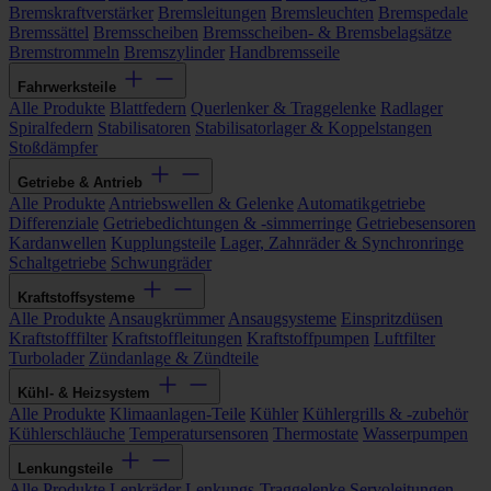
Bremskraftverstärker
Bremsleitungen
Bremsleuchten
Bremspedale
Bremssättel
Bremsscheiben
Bremsscheiben- & Bremsbelagsätze
Bremstrommeln
Bremszylinder
Handbremsseile
Fahrwerksteile
Alle Produkte
Blattfedern
Querlenker & Traggelenke
Radlager
Spiralfedern
Stabilisatoren
Stabilisatorlager & Koppelstangen
Stoßdämpfer
Getriebe & Antrieb
Alle Produkte
Antriebswellen & Gelenke
Automatikgetriebe
Differenziale
Getriebedichtungen & -simmerringe
Getriebesensoren
Kardanwellen
Kupplungsteile
Lager, Zahnräder & Synchronringe
Schaltgetriebe
Schwungräder
Kraftstoffsysteme
Alle Produkte
Ansaugkrümmer
Ansaugsysteme
Einspritzdüsen
Kraftstofffilter
Kraftstoffleitungen
Kraftstoffpumpen
Luftfilter
Turbolader
Zündanlage & Zündteile
Kühl- & Heizsystem
Alle Produkte
Klimaanlagen-Teile
Kühler
Kühlergrills & -zubehör
Kühlerschläuche
Temperatursensoren
Thermostate
Wasserpumpen
Lenkungsteile
Alle Produkte
Lenkräder
Lenkungs-Traggelenke
Servoleitungen