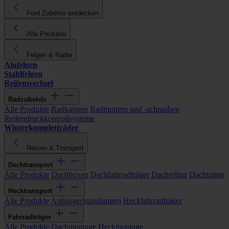
Ford Zubehör entdecken
Alle Produkte
Felgen & Räder
Alufelgen
Stahlfelgen
Reifenwechsel
Radzubehör
Alle Produkte
Radkappen
Radmuttern und -schrauben
Reifendruckkontrollsysteme
Winterkompletträder
Reisen & Transport
Dachtransport
Alle Produkte
Dachboxen
Dachfahrradträger
Dachreling
Dachträger
Hecktransport
Alle Produkte
Anhängerkupplungen
Heckfahrradträger
Fahrradträger
Alle Produkte
Dachmontage
Heckmontage