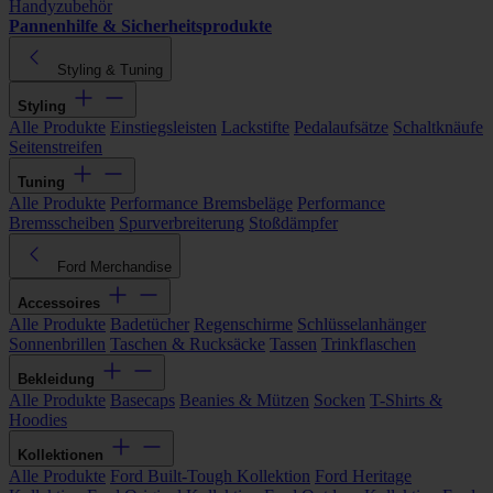
Handyzubehör
Pannenhilfe & Sicherheitsprodukte
Styling & Tuning
Styling
Alle Produkte
Einstiegsleisten
Lackstifte
Pedalaufsätze
Schaltknäufe
Seitenstreifen
Tuning
Alle Produkte
Performance Bremsbeläge
Performance
Bremsscheiben
Spurverbreiterung
Stoßdämpfer
Ford Merchandise
Accessoires
Alle Produkte
Badetücher
Regenschirme
Schlüsselanhänger
Sonnenbrillen
Taschen & Rucksäcke
Tassen
Trinkflaschen
Bekleidung
Alle Produkte
Basecaps
Beanies & Mützen
Socken
T-Shirts &
Hoodies
Kollektionen
Alle Produkte
Ford Built-Tough Kollektion
Ford Heritage