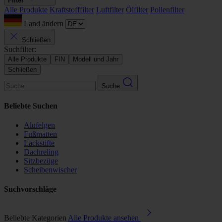
Filter
Alle Produkte
Kraftstofffilter
Luftfilter
Ölfilter
Pollenfilter
Land ändern
Schließen
Suchfilter:
Alle Produkte
FIN
Modell und Jahr
Schließen
Suche
Beliebte Suchen
Alufelgen
Fußmatten
Lackstifte
Dachreling
Sitzbezüge
Scheibenwischer
Suchvorschläge
Beliebte Kategorien
Alle Produkte ansehen