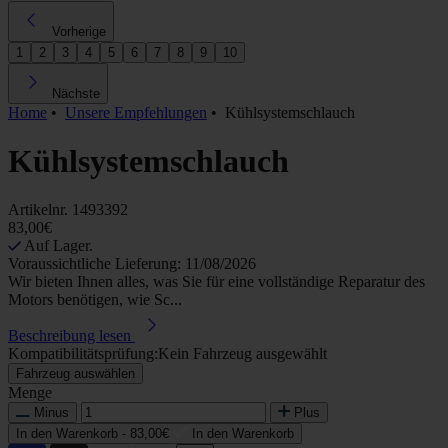
Vorherige
1
2
3
4
5
6
7
8
9
10
Nächste
Home
•
Unsere Empfehlungen
•
Kühlsystemschlauch
Kühlsystemschlauch
Artikelnr.
1493392
83,00€
Auf Lager.
Voraussichtliche Lieferung: 11/08/2026
Wir bieten Ihnen alles, was Sie für eine vollständige Reparatur des
Motors benötigen, wie Sc...
Beschreibung lesen
Kompatibilitätsprüfung:
Kein Fahrzeug ausgewählt
Fahrzeug auswählen
Menge
Minus
Plus
In den Warenkorb -
83,00€
In den Warenkorb