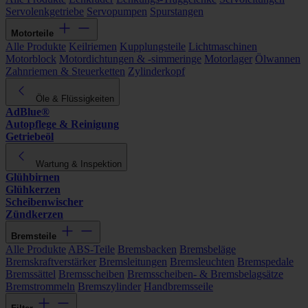
Servolenkgetriebe
Servopumpen
Spurstangen
Motorteile
Alle Produkte
Keilriemen
Kupplungsteile
Lichtmaschinen
Motorblock
Motordichtungen & -simmeringe
Motorlager
Ölwannen
Zahnriemen & Steuerketten
Zylinderkopf
Öle & Flüssigkeiten
AdBlue®
Autopflege & Reinigung
Getriebeöl
Wartung & Inspektion
Glühbirnen
Glühkerzen
Scheibenwischer
Zündkerzen
Bremsteile
Alle Produkte
ABS-Teile
Bremsbacken
Bremsbeläge
Bremskraftverstärker
Bremsleitungen
Bremsleuchten
Bremspedale
Bremssättel
Bremsscheiben
Bremsscheiben- & Bremsbelagsätze
Bremstrommeln
Bremszylinder
Handbremsseile