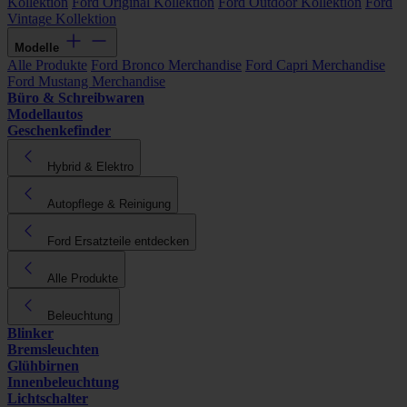
Kollektion
Ford Original Kollektion
Ford Outdoor Kollektion
Ford
Vintage Kollektion
Modelle
Alle Produkte
Ford Bronco Merchandise
Ford Capri Merchandise
Ford Mustang Merchandise
Büro & Schreibwaren
Modellautos
Geschenkefinder
Hybrid & Elektro
Autopflege & Reinigung
Ford Ersatzteile entdecken
Alle Produkte
Beleuchtung
Blinker
Bremsleuchten
Glühbirnen
Innenbeleuchtung
Lichtschalter