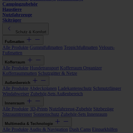
Campingzubehör
Haustiere
Nutzfahrzeuge
Skiträger
Schutz & Komfort
Fußmatten
Alle Produkte
Gummifußmatten
Teppichfußmatten
Velours-
Fußmatten
Kofferraum
Alle Produkte
Hundetransport
Kofferraum Organizer
Kofferraummatten
Schutzgitter & Netze
Außenbereich
Alle Produkte
Abdeckplanen
Ladekantenschutz
Schmutzfänger
Windabweiser
Zubehör-Sets Außenbereich
Innenraum
Alle Produkte
3D-Prints
Nutzfahrzeug-Zubehör
Sitzbezüge
Sitzraumtrenner
Sonnenschutz
Zubehör-Sets Innenraum
Multimedia & Technologie
Alle Produkte
Audio & Navigation
Dash Cams
Einparkhilfen