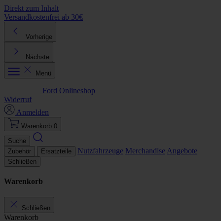
Direkt zum Inhalt
Versandkostenfrei ab 30€
K
Vorherige
Nächste
Menü
Ford Onlineshop
Widerruf
Anmelden
Warenkorb
0
Suche
Nutzfahrzeuge
Merchandise
Angebote
Zubehör
Ersatzteile
Schließen
Warenkorb
Schließen
Warenkorb