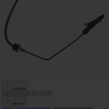
Vorherige
1
2
3
4
5
6
7
8
9
Nächste
Home
•
Unsere Empfehlungen
•
Kupplungsgeberzylinder