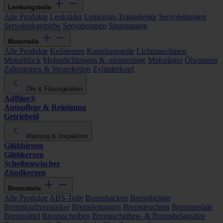
Lenkungsteile
Alle Produkte
Lenkräder
Lenkungs-Traggelenke
Servoleitungen
Servolenkgetriebe
Servopumpen
Spurstangen
Motorteile
Alle Produkte
Keilriemen
Kupplungsteile
Lichtmaschinen
Motorblock
Motordichtungen & -simmeringe
Motorlager
Ölwannen
Zahnriemen & Steuerketten
Zylinderkopf
Öle & Flüssigkeiten
AdBlue®
Autopflege & Reinigung
Getriebeöl
Wartung & Inspektion
Glühbirnen
Glühkerzen
Scheibenwischer
Zündkerzen
Bremsteile
Alle Produkte
ABS-Teile
Bremsbacken
Bremsbeläge
Bremskraftverstärker
Bremsleitungen
Bremsleuchten
Bremspedale
Bremssättel
Bremsscheiben
Bremsscheiben- & Bremsbelagsätze