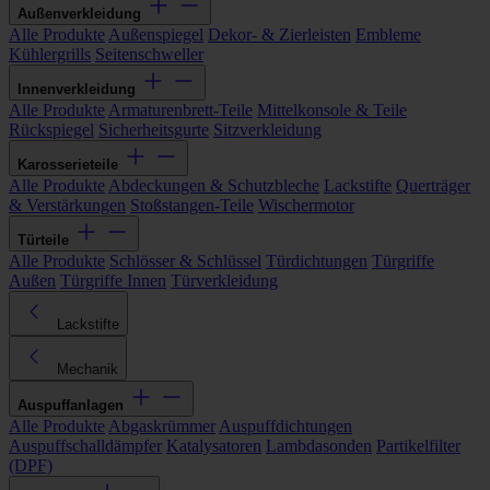
Außenverkleidung
Alle Produkte
Außenspiegel
Dekor- & Zierleisten
Embleme
Kühlergrills
Seitenschweller
Innenverkleidung
Alle Produkte
Armaturenbrett-Teile
Mittelkonsole & Teile
Rückspiegel
Sicherheitsgurte
Sitzverkleidung
Karosserieteile
Alle Produkte
Abdeckungen & Schutzbleche
Lackstifte
Querträger
& Verstärkungen
Stoßstangen-Teile
Wischermotor
Türteile
Alle Produkte
Schlösser & Schlüssel
Türdichtungen
Türgriffe
Außen
Türgriffe Innen
Türverkleidung
Lackstifte
Mechanik
Auspuffanlagen
Alle Produkte
Abgaskrümmer
Auspuffdichtungen
Auspuffschalldämpfer
Katalysatoren
Lambdasonden
Partikelfilter
(DPF)