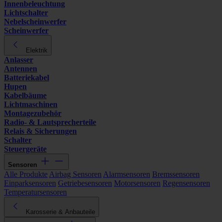
Innenbeleuchtung
Lichtschalter
Nebelscheinwerfer
Scheinwerfer
Elektrik
Anlasser
Antennen
Batteriekabel
Hupen
Kabelbäume
Lichtmaschinen
Montagezubehör
Radio- & Lautsprecherteile
Relais & Sicherungen
Schalter
Steuergeräte
Sensoren
Alle Produkte
Airbag Sensoren
Alarmsensoren
Bremssensoren
Einparksensoren
Getriebesensoren
Motorsensoren
Regensensoren
Temperatursensoren
Karosserie & Anbauteile