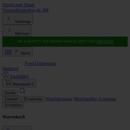
Direkt zum Inhalt
Versandkostenfrei ab 30€
K
Vorherige
Nächste
20% RABATT** AUF DIESEN ARTIKEL MIT CODE:
ERSATZ20
Menü
Ford Onlineshop
Widerruf
Anmelden
Warenkorb
0
Suche
Nutzfahrzeuge
Merchandise
Angebote
Zubehör
Ersatzteile
Schließen
Warenkorb