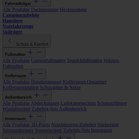
Fahrradträger
Alle Produkte
Dachmontage
Heckmontage
Campingzubehör
Haustiere
Nutzfahrzeuge
Skiträger
Schutz & Komfort
Fußmatten
Alle Produkte
Gummifußmatten
Teppichfußmatten
Velours-
Fußmatten
Kofferraum
Alle Produkte
Hundetransport
Kofferraum Organizer
Kofferraummatten
Schutzgitter & Netze
Außenbereich
Alle Produkte
Abdeckplanen
Ladekantenschutz
Schmutzfänger
Windabweiser
Zubehör-Sets Außenbereich
Innenraum
Alle Produkte
3D-Prints
Nutzfahrzeug-Zubehör
Sitzbezüge
Sitzraumtrenner
Sonnenschutz
Zubehör-Sets Innenraum