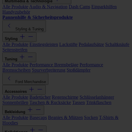
Multimedia & Technologie
Alle Produkte
Audio & Navigation
Dash Cams
Einparkhilfen
Handyzubehör
Pannenhilfe & Sicherheitsprodukte
Styling & Tuning
Styling
Alle Produkte
Einstiegsleisten
Lackstifte
Pedalaufsätze
Schaltknäufe
Seitenstreifen
Tuning
Alle Produkte
Performance Bremsbeläge
Performance
Bremsscheiben
Spurverbreiterung
Stoßdämpfer
Ford Merchandise
Accessoires
Alle Produkte
Badetücher
Regenschirme
Schlüsselanhänger
Sonnenbrillen
Taschen & Rucksäcke
Tassen
Trinkflaschen
Bekleidung
Alle Produkte
Basecaps
Beanies & Mützen
Socken
T-Shirts &
Hoodies