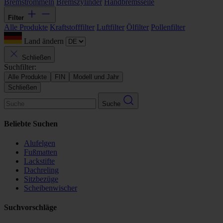
Bremstrommeln
Bremszylinder
Handbremsseile
Filter
Alle Produkte
Kraftstofffilter
Luftfilter
Ölfilter
Pollenfilter
Land ändern
Schließen
Suchfilter:
Alle Produkte
FIN
Modell und Jahr
Schließen
Suche
Beliebte Suchen
Alufelgen
Fußmatten
Lackstifte
Dachreling
Sitzbezüge
Scheibenwischer
Suchvorschläge