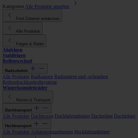
Kategorien
Alle Produkte ansehen
Ford Zubehör entdecken
Alle Produkte
Felgen & Räder
Alufelgen
Stahlfelgen
Reifenwechsel
Radzubehör
Alle Produkte
Radkappen
Radmuttern und -schrauben
Reifendruckkontrollsysteme
Winterkompletträder
Reisen & Transport
Dachtransport
Alle Produkte
Dachboxen
Dachfahrradträger
Dachreling
Dachträger
Hecktransport
Alle Produkte
Anhängerkupplungen
Heckfahrradträger