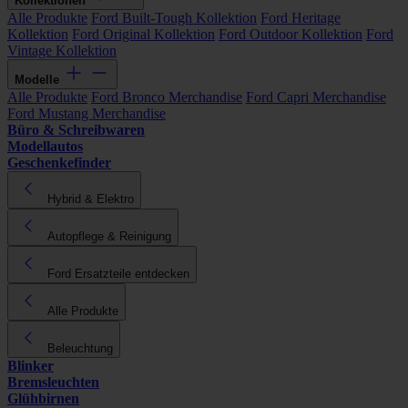
Kollektionen
Alle Produkte
Ford Built-Tough Kollektion
Ford Heritage
Kollektion
Ford Original Kollektion
Ford Outdoor Kollektion
Ford
Vintage Kollektion
Modelle
Alle Produkte
Ford Bronco Merchandise
Ford Capri Merchandise
Ford Mustang Merchandise
Büro & Schreibwaren
Modellautos
Geschenkefinder
Hybrid & Elektro
Autopflege & Reinigung
Ford Ersatzteile entdecken
Alle Produkte
Beleuchtung
Blinker
Bremsleuchten
Glühbirnen