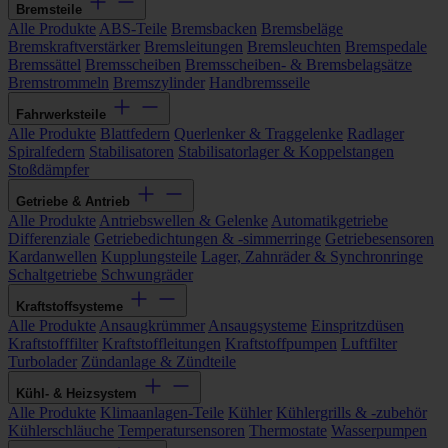
Bremsteile
Alle Produkte
ABS-Teile
Bremsbacken
Bremsbeläge
Bremskraftverstärker
Bremsleitungen
Bremsleuchten
Bremspedale
Bremssättel
Bremsscheiben
Bremsscheiben- & Bremsbelagsätze
Bremstrommeln
Bremszylinder
Handbremsseile
Fahrwerksteile
Alle Produkte
Blattfedern
Querlenker & Traggelenke
Radlager
Spiralfedern
Stabilisatoren
Stabilisatorlager & Koppelstangen
Stoßdämpfer
Getriebe & Antrieb
Alle Produkte
Antriebswellen & Gelenke
Automatikgetriebe
Differenziale
Getriebedichtungen & -simmerringe
Getriebesensoren
Kardanwellen
Kupplungsteile
Lager, Zahnräder & Synchronringe
Schaltgetriebe
Schwungräder
Kraftstoffsysteme
Alle Produkte
Ansaugkrümmer
Ansaugsysteme
Einspritzdüsen
Kraftstofffilter
Kraftstoffleitungen
Kraftstoffpumpen
Luftfilter
Turbolader
Zündanlage & Zündteile
Kühl- & Heizsystem
Alle Produkte
Klimaanlagen-Teile
Kühler
Kühlergrills & -zubehör
Kühlerschläuche
Temperatursensoren
Thermostate
Wasserpumpen