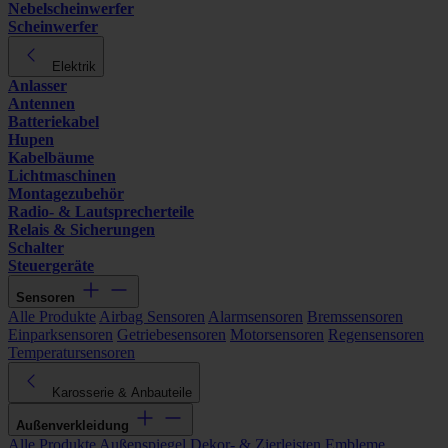
Nebelscheinwerfer
Scheinwerfer
Elektrik
Anlasser
Antennen
Batteriekabel
Hupen
Kabelbäume
Lichtmaschinen
Montagezubehör
Radio- & Lautsprecherteile
Relais & Sicherungen
Schalter
Steuergeräte
Sensoren
Alle Produkte
Airbag Sensoren
Alarmsensoren
Bremssensoren
Einparksensoren
Getriebesensoren
Motorsensoren
Regensensoren
Temperatursensoren
Karosserie & Anbauteile
Außenverkleidung
Alle Produkte
Außenspiegel
Dekor- & Zierleisten
Embleme