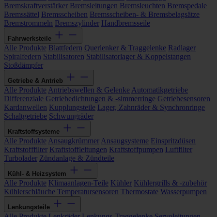
Bremskraftverstärker
Bremsleitungen
Bremsleuchten
Bremspedale
Bremssättel
Bremsscheiben
Bremsscheiben- & Bremsbelagsätze
Bremstrommeln
Bremszylinder
Handbremsseile
Fahrwerksteile
Alle Produkte
Blattfedern
Querlenker & Traggelenke
Radlager
Spiralfedern
Stabilisatoren
Stabilisatorlager & Koppelstangen
Stoßdämpfer
Getriebe & Antrieb
Alle Produkte
Antriebswellen & Gelenke
Automatikgetriebe
Differenziale
Getriebedichtungen & -simmerringe
Getriebesensoren
Kardanwellen
Kupplungsteile
Lager, Zahnräder & Synchronringe
Schaltgetriebe
Schwungräder
Kraftstoffsysteme
Alle Produkte
Ansaugkrümmer
Ansaugsysteme
Einspritzdüsen
Kraftstofffilter
Kraftstoffleitungen
Kraftstoffpumpen
Luftfilter
Turbolader
Zündanlage & Zündteile
Kühl- & Heizsystem
Alle Produkte
Klimaanlagen-Teile
Kühler
Kühlergrills & -zubehör
Kühlerschläuche
Temperatursensoren
Thermostate
Wasserpumpen
Lenkungsteile
Alle Produkte
Lenkräder
Lenkungs-Traggelenke
Servoleitungen