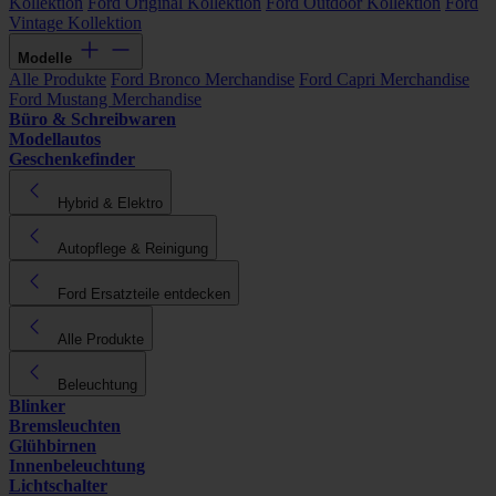
Kollektion
Ford Original Kollektion
Ford Outdoor Kollektion
Ford
Vintage Kollektion
Modelle
Alle Produkte
Ford Bronco Merchandise
Ford Capri Merchandise
Ford Mustang Merchandise
Büro & Schreibwaren
Modellautos
Geschenkefinder
Hybrid & Elektro
Autopflege & Reinigung
Ford Ersatzteile entdecken
Alle Produkte
Beleuchtung
Blinker
Bremsleuchten
Glühbirnen
Innenbeleuchtung
Lichtschalter