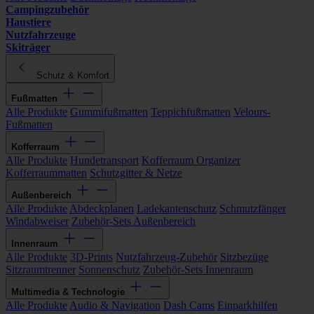
Campingzubehör
Haustiere
Nutzfahrzeuge
Skiträger
Schutz & Komfort
Fußmatten
Alle Produkte
Gummifußmatten
Teppichfußmatten
Velours-
Fußmatten
Kofferraum
Alle Produkte
Hundetransport
Kofferraum Organizer
Kofferraummatten
Schutzgitter & Netze
Außenbereich
Alle Produkte
Abdeckplanen
Ladekantenschutz
Schmutzfänger
Windabweiser
Zubehör-Sets Außenbereich
Innenraum
Alle Produkte
3D-Prints
Nutzfahrzeug-Zubehör
Sitzbezüge
Sitzraumtrenner
Sonnenschutz
Zubehör-Sets Innenraum
Multimedia & Technologie
Alle Produkte
Audio & Navigation
Dash Cams
Einparkhilfen