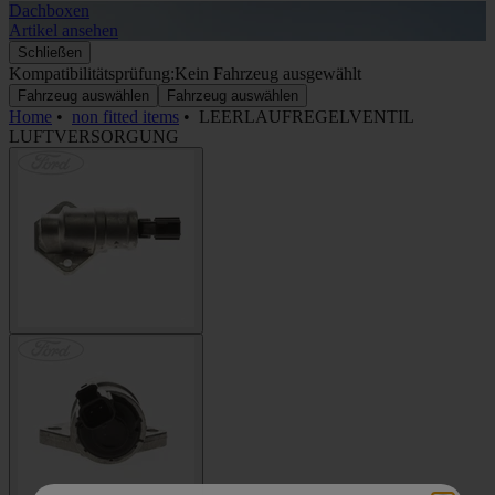
Dachboxen
A
Artikel ansehen
A
Schließen
Kompatibilitätsprüfung:
Kein Fahrzeug ausgewählt
Fahrzeug auswählen
Fahrzeug auswählen
Home
•
non fitted items
•
LEERLAUFREGELVENTIL
LUFTVERSORGUNG