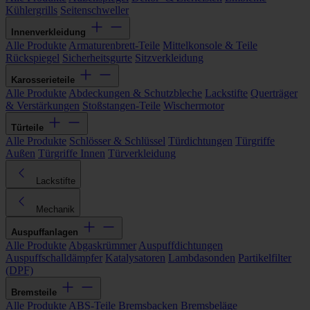
Kühlergrills
Seitenschweller
Innenverkleidung
Alle Produkte
Armaturenbrett-Teile
Mittelkonsole & Teile
Rückspiegel
Sicherheitsgurte
Sitzverkleidung
Karosserieteile
Alle Produkte
Abdeckungen & Schutzbleche
Lackstifte
Querträger
& Verstärkungen
Stoßstangen-Teile
Wischermotor
Türteile
Alle Produkte
Schlösser & Schlüssel
Türdichtungen
Türgriffe
Außen
Türgriffe Innen
Türverkleidung
Lackstifte
Mechanik
Auspuffanlagen
Alle Produkte
Abgaskrümmer
Auspuffdichtungen
Auspuffschalldämpfer
Katalysatoren
Lambdasonden
Partikelfilter
(DPF)
Bremsteile
Alle Produkte
ABS-Teile
Bremsbacken
Bremsbeläge