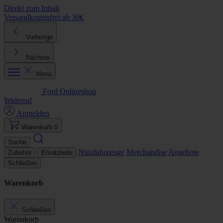
Direkt zum Inhalt
Versandkostenfrei ab 30€
K
Vorherige
Nächste
Menü
Ford Onlineshop
Widerruf
Anmelden
Warenkorb
0
Suche
Nutzfahrzeuge
Merchandise
Angebote
Zubehör
Ersatzteile
Schließen
Warenkorb
Schließen
Warenkorb