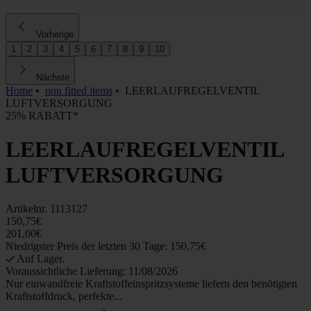
Vorherige
1
2
3
4
5
6
7
8
9
10
Nächste
Home
•
non fitted items
•
LEERLAUFREGELVENTIL
LUFTVERSORGUNG
25% RABATT*
LEERLAUFREGELVENTIL
LUFTVERSORGUNG
Artikelnr.
1113127
150,75€
201,00€
Niedrigster Preis der letzten 30 Tage: 150,75€
Auf Lager.
Voraussichtliche Lieferung: 11/08/2026
Nur einwandfreie Kraftstoffeinspritzsysteme liefern den benötigten
Kraftstoffdruck, perfekte...