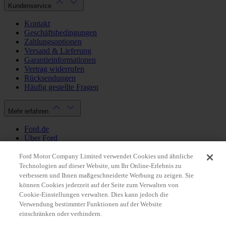
Kundenservice
Kontakt
Geschäftsbedingungen
Zahlungsoptionen
Versand & Lieferung
Garantieinformationen
Vertrag widerrufen
Rücksendungen
Häufig gestellte Fragen
Mehr erfahren
Ford.de
Über Ford
Cookie Richtlinien
Datenschutzbestimmungen
Ford Motor Company Limited verwendet Cookies und ähnliche
Impressum
Technologien auf dieser Website, um Ihr Online-Erlebnis zu
verbessern und Ihnen maßgeschneiderte Werbung zu zeigen. Sie
können Cookies jederzeit auf der Seite zum Verwalten von
Mein Konto
Cookie-Einstellungen verwalten. Dies kann jedoch die
Verwendung bestimmter Funktionen auf der Website
Login / Registrierung
einschränken oder verhindern.
Meine Bestellungen