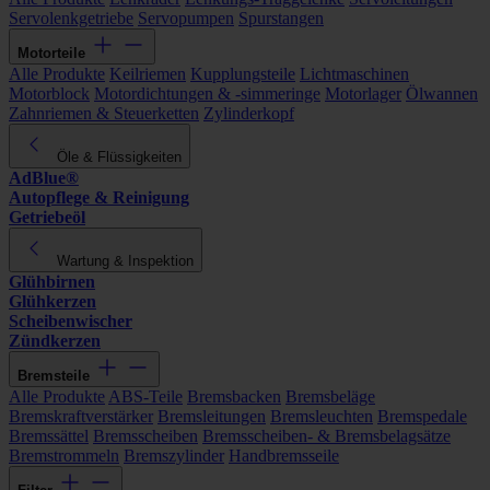
Servolenkgetriebe
Servopumpen
Spurstangen
Motorteile
Alle Produkte
Keilriemen
Kupplungsteile
Lichtmaschinen
Motorblock
Motordichtungen & -simmeringe
Motorlager
Ölwannen
Zahnriemen & Steuerketten
Zylinderkopf
Öle & Flüssigkeiten
AdBlue®
Autopflege & Reinigung
Getriebeöl
Wartung & Inspektion
Glühbirnen
Glühkerzen
Scheibenwischer
Zündkerzen
Bremsteile
Alle Produkte
ABS-Teile
Bremsbacken
Bremsbeläge
Bremskraftverstärker
Bremsleitungen
Bremsleuchten
Bremspedale
Bremssättel
Bremsscheiben
Bremsscheiben- & Bremsbelagsätze
Bremstrommeln
Bremszylinder
Handbremsseile