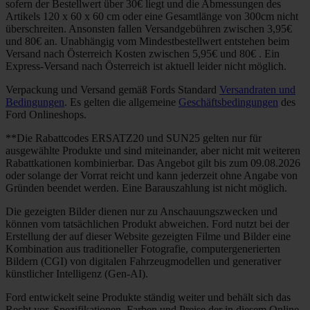
sofern der Bestellwert über 30€ liegt und die Abmessungen des
Artikels 120 x 60 x 60 cm oder eine Gesamtlänge von 300cm nicht
überschreiten. Ansonsten fallen Versandgebühren zwischen 3,95€
und 80€ an. Unabhängig vom Mindestbestellwert entstehen beim
Versand nach Österreich Kosten zwischen 5,95€ und 80€ . Ein
Express-Versand nach Österreich ist aktuell leider nicht möglich.
Verpackung und Versand gemäß Fords Standard
Versandraten und
Bedingungen
. Es gelten die allgemeine
Geschäftsbedingungen
des
Ford Onlineshops.
**Die Rabattcodes ERSATZ20 und SUN25 gelten nur für
ausgewählte Produkte und sind miteinander, aber nicht mit weiteren
Rabattkationen kombinierbar. Das Angebot gilt bis zum 09.08.2026
oder solange der Vorrat reicht und kann jederzeit ohne Angabe von
Gründen beendet werden. Eine Barauszahlung ist nicht möglich.
Die gezeigten Bilder dienen nur zu Anschauungszwecken und
können vom tatsächlichen Produkt abweichen. Ford nutzt bei der
Erstellung der auf dieser Website gezeigten Filme und Bilder eine
Kombination aus traditioneller Fotografie, computergenerierten
Bildern (CGI) von digitalen Fahrzeugmodellen und generativer
künstlicher Intelligenz (Gen-AI).
Ford entwickelt seine Produkte ständig weiter und behält sich das
Recht vor, Spezifikationen, Farben und Preise der in diesem Online-