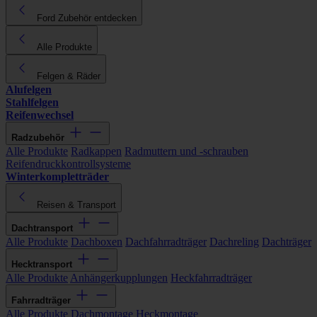
Ford Zubehör entdecken
Alle Produkte
Felgen & Räder
Alufelgen
Stahlfelgen
Reifenwechsel
Radzubehör
Alle Produkte
Radkappen
Radmuttern und -schrauben
Reifendruckkontrollsysteme
Winterkompletträder
Reisen & Transport
Dachtransport
Alle Produkte
Dachboxen
Dachfahrradträger
Dachreling
Dachträger
Hecktransport
Alle Produkte
Anhängerkupplungen
Heckfahrradträger
Fahrradträger
Alle Produkte
Dachmontage
Heckmontage