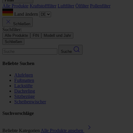
Filter
Alle Produkte
Kraftstofffilter
Luftfilter
Ölfilter
Pollenfilter
Land ändern
Schließen
Suchfilter:
Alle Produkte
FIN
Modell und Jahr
Schließen
Suche
Beliebte Suchen
Alufelgen
Fußmatten
Lackstifte
Dachreling
Sitzbezüge
Scheibenwischer
Suchvorschläge
Beliebte Kategorien
Alle Produkte ansehen