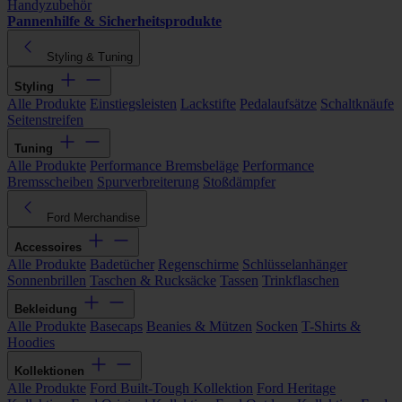
Handyzubehör
Pannenhilfe & Sicherheitsprodukte
Styling & Tuning
Styling
Alle Produkte
Einstiegsleisten
Lackstifte
Pedalaufsätze
Schaltknäufe
Seitenstreifen
Tuning
Alle Produkte
Performance Bremsbeläge
Performance
Bremsscheiben
Spurverbreiterung
Stoßdämpfer
Ford Merchandise
Accessoires
Alle Produkte
Badetücher
Regenschirme
Schlüsselanhänger
Sonnenbrillen
Taschen & Rucksäcke
Tassen
Trinkflaschen
Bekleidung
Alle Produkte
Basecaps
Beanies & Mützen
Socken
T-Shirts &
Hoodies
Kollektionen
Alle Produkte
Ford Built-Tough Kollektion
Ford Heritage