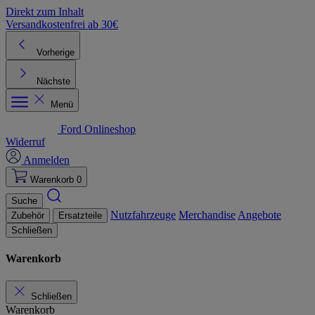
Direkt zum Inhalt
Versandkostenfrei ab 30€
K
Vorherige
Nächste
Menü
Ford Onlineshop
Widerruf
Anmelden
Warenkorb
0
Suche
Nutzfahrzeuge
Merchandise
Angebote
Zubehör
Ersatzteile
Schließen
Warenkorb
Schließen
Warenkorb