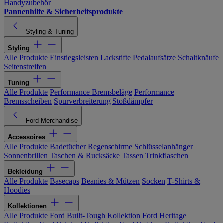
Handyzubehör
Pannenhilfe & Sicherheitsprodukte
Styling & Tuning
Styling
Alle Produkte
Einstiegsleisten
Lackstifte
Pedalaufsätze
Schaltknäufe
Seitenstreifen
Tuning
Alle Produkte
Performance Bremsbeläge
Performance
Bremsscheiben
Spurverbreiterung
Stoßdämpfer
Ford Merchandise
Accessoires
Alle Produkte
Badetücher
Regenschirme
Schlüsselanhänger
Sonnenbrillen
Taschen & Rucksäcke
Tassen
Trinkflaschen
Bekleidung
Alle Produkte
Basecaps
Beanies & Mützen
Socken
T-Shirts &
Hoodies
Kollektionen
Alle Produkte
Ford Built-Tough Kollektion
Ford Heritage