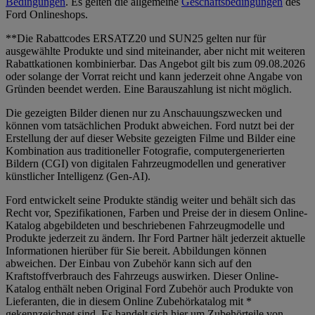
Bedingungen
. Es gelten die allgemeine
Geschäftsbedingungen
des
Ford Onlineshops.
**Die Rabattcodes ERSATZ20 und SUN25 gelten nur für
ausgewählte Produkte und sind miteinander, aber nicht mit weiteren
Rabattkationen kombinierbar. Das Angebot gilt bis zum 09.08.2026
oder solange der Vorrat reicht und kann jederzeit ohne Angabe von
Gründen beendet werden. Eine Barauszahlung ist nicht möglich.
Die gezeigten Bilder dienen nur zu Anschauungszwecken und
können vom tatsächlichen Produkt abweichen. Ford nutzt bei der
Erstellung der auf dieser Website gezeigten Filme und Bilder eine
Kombination aus traditioneller Fotografie, computergenerierten
Bildern (CGI) von digitalen Fahrzeugmodellen und generativer
künstlicher Intelligenz (Gen-AI).
Ford entwickelt seine Produkte ständig weiter und behält sich das
Recht vor, Spezifikationen, Farben und Preise der in diesem Online-
Katalog abgebildeten und beschriebenen Fahrzeugmodelle und
Produkte jederzeit zu ändern. Ihr Ford Partner hält jederzeit aktuelle
Informationen hierüber für Sie bereit. Abbildungen können
abweichen. Der Einbau von Zubehör kann sich auf den
Kraftstoffverbrauch des Fahrzeugs auswirken. Dieser Online-
Katalog enthält neben Original Ford Zubehör auch Produkte von
Lieferanten, die in diesem Online Zubehörkatalog mit *
gekennzeichnet sind. Es handelt sich hier um Zubehörteile von