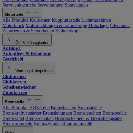
Servolenkgetriebe
Servopumpen
Spurstangen
Motorteile
Alle Produkte
Keilriemen
Kupplungsteile
Lichtmaschinen
Motorblock
Motordichtungen & -simmeringe
Motorlager
Ölwannen
Zahnriemen & Steuerketten
Zylinderkopf
Öle & Flüssigkeiten
AdBlue®
Autopflege & Reinigung
Getriebeöl
Wartung & Inspektion
Glühbirnen
Glühkerzen
Scheibenwischer
Zündkerzen
Bremsteile
Alle Produkte
ABS-Teile
Bremsbacken
Bremsbeläge
Bremskraftverstärker
Bremsleitungen
Bremsleuchten
Bremspedale
Bremssättel
Bremsscheiben
Bremsscheiben- & Bremsbelagsätze
Bremstrommeln
Bremszylinder
Handbremsseile