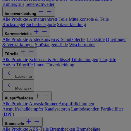
Kühlergrills
Seitenschweller
Innenverkleidung
Alle Produkte
Armaturenbrett-Teile
Mittelkonsole & Teile
Rückspiegel
Sicherheitsgurte
Sitzverkleidung
Karosserieteile
Alle Produkte
Abdeckungen & Schutzbleche
Lackstifte
Querträger
& Verstärkungen
Stoßstangen-Teile
Wischermotor
Türteile
Alle Produkte
Schlösser & Schlüssel
Türdichtungen
Türgriffe
Außen
Türgriffe Innen
Türverkleidung
Lackstifte
Mechanik
Auspuffanlagen
Alle Produkte
Abgaskrümmer
Auspuffdichtungen
Auspuffschalldämpfer
Katalysatoren
Lambdasonden
Partikelfilter
(DPF)
Bremsteile
Alle Produkte
ABS-Teile
Bremsbacken
Bremsbeläge