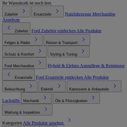
Ihr Warenkorb ist noch leer.
Nutzfahrzeuge
Merchandise
Zubehör
Ersatzteile
Angebote
Ford Zubehör entdecken
Alle Produkte
Zubehör
Felgen & Räder
Reisen & Transport
Schutz & Komfort
Styling & Tuning
Hybrid & Elektro
Autopflege & Reinigung
Ford Merchandise
Ford Ersatzteile entdecken
Alle Produkte
Ersatzteile
Beleuchtung
Elektrik
Karosserie & Anbauteile
Lackstifte
Mechanik
Öle & Flüssigkeiten
Wartung & Inspektion
Kategorien
Alle Produkte ansehen