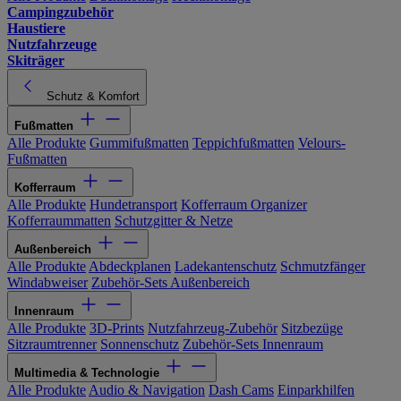
Campingzubehör
Haustiere
Nutzfahrzeuge
Skiträger
Schutz & Komfort
Fußmatten
Alle Produkte
Gummifußmatten
Teppichfußmatten
Velours-
Fußmatten
Kofferraum
Alle Produkte
Hundetransport
Kofferraum Organizer
Kofferraummatten
Schutzgitter & Netze
Außenbereich
Alle Produkte
Abdeckplanen
Ladekantenschutz
Schmutzfänger
Windabweiser
Zubehör-Sets Außenbereich
Innenraum
Alle Produkte
3D-Prints
Nutzfahrzeug-Zubehör
Sitzbezüge
Sitzraumtrenner
Sonnenschutz
Zubehör-Sets Innenraum
Multimedia & Technologie
Alle Produkte
Audio & Navigation
Dash Cams
Einparkhilfen