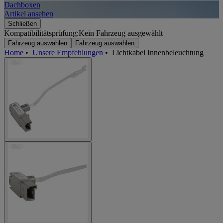
Dachboxen
A
Artikel ansehen
A
Schließen
Kompatibilitätsprüfung:
Kein Fahrzeug ausgewählt
Fahrzeug auswählen
Fahrzeug auswählen
Home
•
Unsere Empfehlungen
•
Lichtkabel Innenbeleuchtung