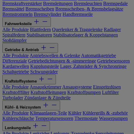
Bremskraftverstärker
Bremsleitungen
Bremsleuchten
Bremspedale
Bremssättel
Bremsscheiben
Bremsscheiben- & Bremsbelagsätze
Bremstrommeln
Bremszylinder
Handbremsseile
Fahrwerksteile
Alle Produkte
Blattfedern
Querlenker & Traggelenke
Radlager
Spiralfedern
Stabilisatoren
Stabilisatorlager & Koppelstangen
Stoßdämpfer
Getriebe & Antrieb
Alle Produkte
Antriebswellen & Gelenke
Automatikgetriebe
Differenziale
Getriebedichtungen & -simmerringe
Getriebesensoren
Kardanwellen
Kupplungsteile
Lager, Zahnräder & Synchronringe
Schaltgetriebe
Schwungräder
Kraftstoffsysteme
Alle Produkte
Ansaugkrümmer
Ansaugsysteme
Einspritzdüsen
Kraftstofffilter
Kraftstoffleitungen
Kraftstoffpumpen
Luftfilter
Turbolader
Zündanlage & Zündteile
Kühl- & Heizsystem
Alle Produkte
Klimaanlagen-Teile
Kühler
Kühlergrills & -zubehör
Kühlerschläuche
Temperatursensoren
Thermostate
Wasserpumpen
Lenkungsteile
Alle Produkte
Lenkräder
Lenkungs-Traggelenke
Servoleitungen