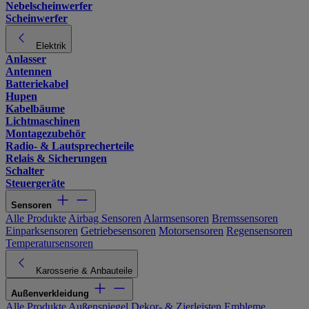
Nebelscheinwerfer
Scheinwerfer
Elektrik
Anlasser
Antennen
Batteriekabel
Hupen
Kabelbäume
Lichtmaschinen
Montagezubehör
Radio- & Lautsprecherteile
Relais & Sicherungen
Schalter
Steuergeräte
Sensoren
Alle Produkte
Airbag Sensoren
Alarmsensoren
Bremssensoren
Einparksensoren
Getriebesensoren
Motorsensoren
Regensensoren
Temperatursensoren
Karosserie & Anbauteile
Außenverkleidung
Alle Produkte
Außenspiegel
Dekor- & Zierleisten
Embleme