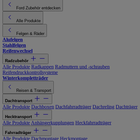
Ford Zubehör entdecken
Alle Produkte
Felgen & Räder
Alufelgen
Stahlfelgen
Reifenwechsel
Radzubehör
Alle Produkte
Radkappen
Radmuttern und -schrauben
Reifendruckkontrollsysteme
Winterkompletträder
Reisen & Transport
Dachtransport
Alle Produkte
Dachboxen
Dachfahrradträger
Dachreling
Dachträger
Hecktransport
Alle Produkte
Anhängerkupplungen
Heckfahrradträger
Fahrradträger
Alle Produkte
Dachmontage
Heckmontage