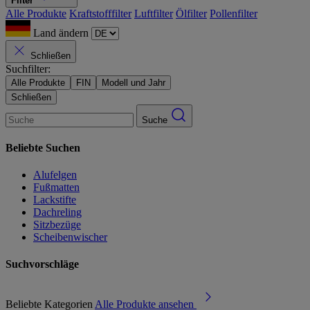
Filter
Alle Produkte
Kraftstofffilter
Luftfilter
Ölfilter
Pollenfilter
Land ändern
Schließen
Suchfilter:
Alle Produkte
FIN
Modell und Jahr
Schließen
Suche
Beliebte Suchen
Alufelgen
Fußmatten
Lackstifte
Dachreling
Sitzbezüge
Scheibenwischer
Suchvorschläge
Beliebte Kategorien
Alle Produkte ansehen