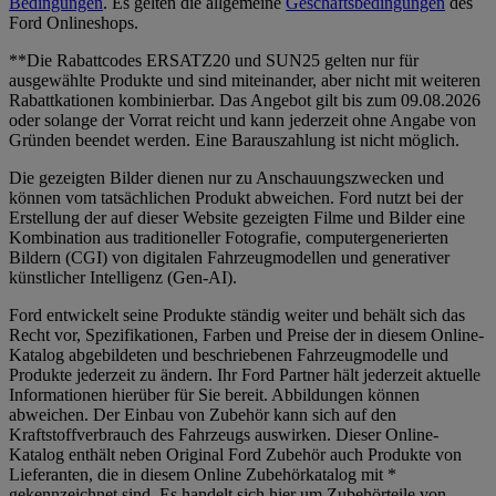
Bedingungen
. Es gelten die allgemeine
Geschäftsbedingungen
des
Ford Onlineshops.
**Die Rabattcodes ERSATZ20 und SUN25 gelten nur für
ausgewählte Produkte und sind miteinander, aber nicht mit weiteren
Rabattkationen kombinierbar. Das Angebot gilt bis zum 09.08.2026
oder solange der Vorrat reicht und kann jederzeit ohne Angabe von
Gründen beendet werden. Eine Barauszahlung ist nicht möglich.
Die gezeigten Bilder dienen nur zu Anschauungszwecken und
können vom tatsächlichen Produkt abweichen. Ford nutzt bei der
Erstellung der auf dieser Website gezeigten Filme und Bilder eine
Kombination aus traditioneller Fotografie, computergenerierten
Bildern (CGI) von digitalen Fahrzeugmodellen und generativer
künstlicher Intelligenz (Gen-AI).
Ford entwickelt seine Produkte ständig weiter und behält sich das
Recht vor, Spezifikationen, Farben und Preise der in diesem Online-
Katalog abgebildeten und beschriebenen Fahrzeugmodelle und
Produkte jederzeit zu ändern. Ihr Ford Partner hält jederzeit aktuelle
Informationen hierüber für Sie bereit. Abbildungen können
abweichen. Der Einbau von Zubehör kann sich auf den
Kraftstoffverbrauch des Fahrzeugs auswirken. Dieser Online-
Katalog enthält neben Original Ford Zubehör auch Produkte von
Lieferanten, die in diesem Online Zubehörkatalog mit *
gekennzeichnet sind. Es handelt sich hier um Zubehörteile von