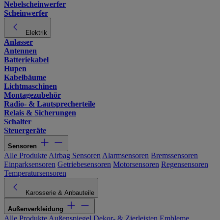
Nebelscheinwerfer
Scheinwerfer
Elektrik
Anlasser
Antennen
Batteriekabel
Hupen
Kabelbäume
Lichtmaschinen
Montagezubehör
Radio- & Lautsprecherteile
Relais & Sicherungen
Schalter
Steuergeräte
Sensoren
Alle Produkte
Airbag Sensoren
Alarmsensoren
Bremssensoren
Einparksensoren
Getriebesensoren
Motorsensoren
Regensensoren
Temperatursensoren
Karosserie & Anbauteile
Außenverkleidung
Alle Produkte
Außenspiegel
Dekor- & Zierleisten
Embleme