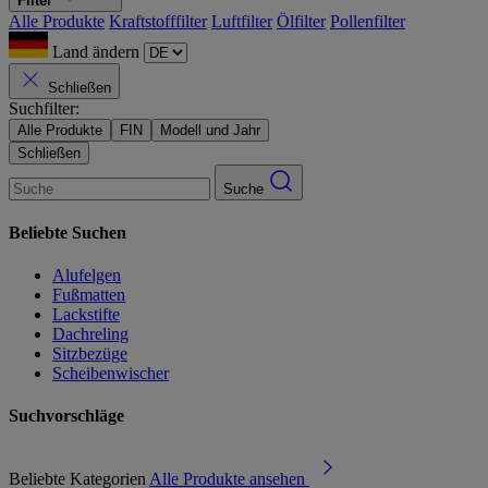
Filter
Alle Produkte
Kraftstofffilter
Luftfilter
Ölfilter
Pollenfilter
Land ändern
Schließen
Suchfilter:
Alle Produkte
FIN
Modell und Jahr
Schließen
Suche
Beliebte Suchen
Alufelgen
Fußmatten
Lackstifte
Dachreling
Sitzbezüge
Scheibenwischer
Suchvorschläge
Beliebte Kategorien
Alle Produkte ansehen