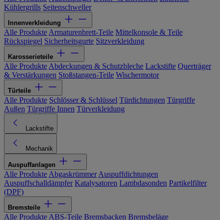
Kühlergrills
Seitenschweller
Innenverkleidung
Alle Produkte
Armaturenbrett-Teile
Mittelkonsole & Teile
Rückspiegel
Sicherheitsgurte
Sitzverkleidung
Karosserieteile
Alle Produkte
Abdeckungen & Schutzbleche
Lackstifte
Querträger
& Verstärkungen
Stoßstangen-Teile
Wischermotor
Türteile
Alle Produkte
Schlösser & Schlüssel
Türdichtungen
Türgriffe
Außen
Türgriffe Innen
Türverkleidung
Lackstifte
Mechanik
Auspuffanlagen
Alle Produkte
Abgaskrümmer
Auspuffdichtungen
Auspuffschalldämpfer
Katalysatoren
Lambdasonden
Partikelfilter
(DPF)
Bremsteile
Alle Produkte
ABS-Teile
Bremsbacken
Bremsbeläge