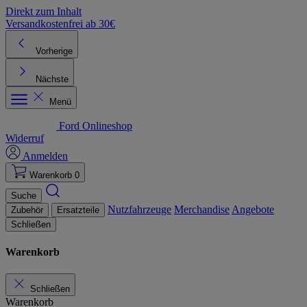
Direkt zum Inhalt
Versandkostenfrei ab 30€
K
Vorherige
Nächste
Menü
Ford Onlineshop
Widerruf
Anmelden
Warenkorb
0
Suche
Nutzfahrzeuge
Merchandise
Angebote
Zubehör
Ersatzteile
Schließen
Warenkorb
Schließen
Warenkorb