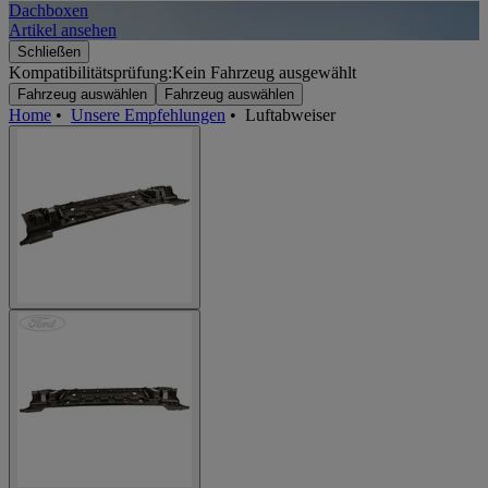
Dachboxen
A
Artikel ansehen
A
Schließen
Kompatibilitätsprüfung:
Kein Fahrzeug ausgewählt
Fahrzeug auswählen
Fahrzeug auswählen
Home
•
Unsere Empfehlungen
•
Luftabweiser