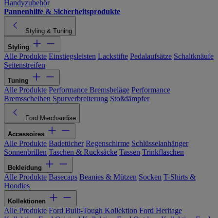
Handyzubehör
Pannenhilfe & Sicherheitsprodukte
Styling & Tuning
Styling
Alle Produkte
Einstiegsleisten
Lackstifte
Pedalaufsätze
Schaltknäufe
Seitenstreifen
Tuning
Alle Produkte
Performance Bremsbeläge
Performance
Bremsscheiben
Spurverbreiterung
Stoßdämpfer
Ford Merchandise
Accessoires
Alle Produkte
Badetücher
Regenschirme
Schlüsselanhänger
Sonnenbrillen
Taschen & Rucksäcke
Tassen
Trinkflaschen
Bekleidung
Alle Produkte
Basecaps
Beanies & Mützen
Socken
T-Shirts &
Hoodies
Kollektionen
Alle Produkte
Ford Built-Tough Kollektion
Ford Heritage