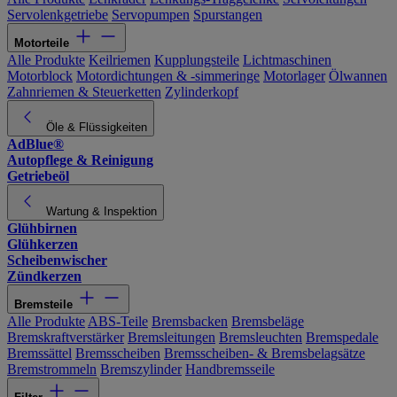
Servolenkgetriebe
Servopumpen
Spurstangen
Motorteile
Alle Produkte
Keilriemen
Kupplungsteile
Lichtmaschinen
Motorblock
Motordichtungen & -simmeringe
Motorlager
Ölwannen
Zahnriemen & Steuerketten
Zylinderkopf
Öle & Flüssigkeiten
AdBlue®
Autopflege & Reinigung
Getriebeöl
Wartung & Inspektion
Glühbirnen
Glühkerzen
Scheibenwischer
Zündkerzen
Bremsteile
Alle Produkte
ABS-Teile
Bremsbacken
Bremsbeläge
Bremskraftverstärker
Bremsleitungen
Bremsleuchten
Bremspedale
Bremssättel
Bremsscheiben
Bremsscheiben- & Bremsbelagsätze
Bremstrommeln
Bremszylinder
Handbremsseile