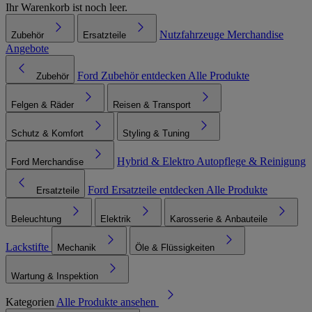
Ihr Warenkorb ist noch leer.
Nutzfahrzeuge
Merchandise
Zubehör
Ersatzteile
Angebote
Ford Zubehör entdecken
Alle Produkte
Zubehör
Felgen & Räder
Reisen & Transport
Schutz & Komfort
Styling & Tuning
Hybrid & Elektro
Autopflege & Reinigung
Ford Merchandise
Ford Ersatzteile entdecken
Alle Produkte
Ersatzteile
Beleuchtung
Elektrik
Karosserie & Anbauteile
Lackstifte
Mechanik
Öle & Flüssigkeiten
Wartung & Inspektion
Kategorien
Alle Produkte ansehen