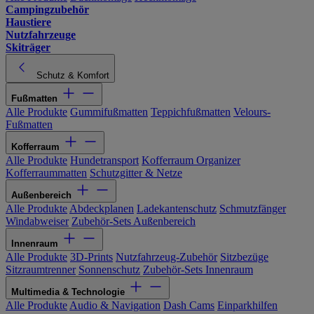
Campingzubehör
Haustiere
Nutzfahrzeuge
Skiträger
Schutz & Komfort
Fußmatten
Alle Produkte
Gummifußmatten
Teppichfußmatten
Velours-
Fußmatten
Kofferraum
Alle Produkte
Hundetransport
Kofferraum Organizer
Kofferraummatten
Schutzgitter & Netze
Außenbereich
Alle Produkte
Abdeckplanen
Ladekantenschutz
Schmutzfänger
Windabweiser
Zubehör-Sets Außenbereich
Innenraum
Alle Produkte
3D-Prints
Nutzfahrzeug-Zubehör
Sitzbezüge
Sitzraumtrenner
Sonnenschutz
Zubehör-Sets Innenraum
Multimedia & Technologie
Alle Produkte
Audio & Navigation
Dash Cams
Einparkhilfen