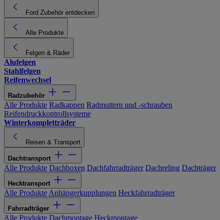
Ford Zubehör entdecken
Alle Produkte
Felgen & Räder
Alufelgen
Stahlfelgen
Reifenwechsel
Radzubehör
Alle Produkte
Radkappen
Radmuttern und -schrauben
Reifendruckkontrollsysteme
Winterkompletträder
Reisen & Transport
Dachtransport
Alle Produkte
Dachboxen
Dachfahrradträger
Dachreling
Dachträger
Hecktransport
Alle Produkte
Anhängerkupplungen
Heckfahrradträger
Fahrradträger
Alle Produkte
Dachmontage
Heckmontage