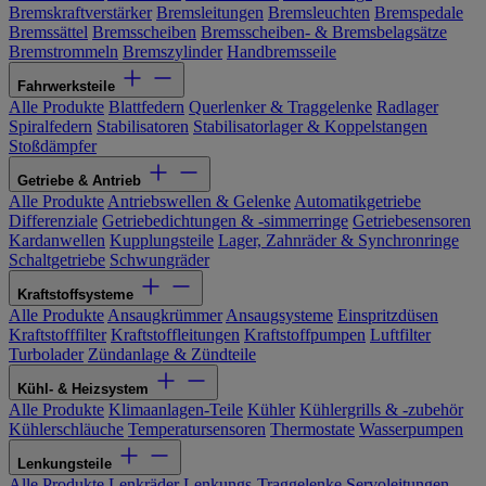
Bremskraftverstärker
Bremsleitungen
Bremsleuchten
Bremspedale
Bremssättel
Bremsscheiben
Bremsscheiben- & Bremsbelagsätze
Bremstrommeln
Bremszylinder
Handbremsseile
Fahrwerksteile
Alle Produkte
Blattfedern
Querlenker & Traggelenke
Radlager
Spiralfedern
Stabilisatoren
Stabilisatorlager & Koppelstangen
Stoßdämpfer
Getriebe & Antrieb
Alle Produkte
Antriebswellen & Gelenke
Automatikgetriebe
Differenziale
Getriebedichtungen & -simmerringe
Getriebesensoren
Kardanwellen
Kupplungsteile
Lager, Zahnräder & Synchronringe
Schaltgetriebe
Schwungräder
Kraftstoffsysteme
Alle Produkte
Ansaugkrümmer
Ansaugsysteme
Einspritzdüsen
Kraftstofffilter
Kraftstoffleitungen
Kraftstoffpumpen
Luftfilter
Turbolader
Zündanlage & Zündteile
Kühl- & Heizsystem
Alle Produkte
Klimaanlagen-Teile
Kühler
Kühlergrills & -zubehör
Kühlerschläuche
Temperatursensoren
Thermostate
Wasserpumpen
Lenkungsteile
Alle Produkte
Lenkräder
Lenkungs-Traggelenke
Servoleitungen