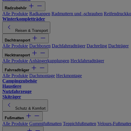
Radzubehör
Alle Produkte
Radkappen
Radmuttern und -schrauben
Reifendruckko
Winterkompletträder
Reisen & Transport
Dachtransport
Alle Produkte
Dachboxen
Dachfahrradträger
Dachreling
Dachträger
Hecktransport
Alle Produkte
Anhängerkupplungen
Heckfahrradträger
Fahrradträger
Alle Produkte
Dachmontage
Heckmontage
Campingzubehör
Haustiere
Nutzfahrzeuge
Skiträger
Schutz & Komfort
Fußmatten
Alle Produkte
Gummifußmatten
Teppichfußmatten
Velours-Fußmatte