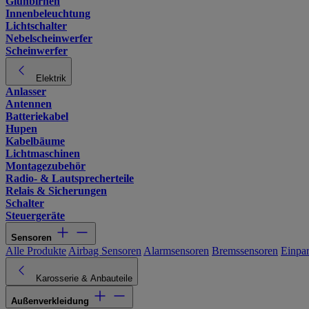
Glühbirnen
Innenbeleuchtung
Lichtschalter
Nebelscheinwerfer
Scheinwerfer
Elektrik
Anlasser
Antennen
Batteriekabel
Hupen
Kabelbäume
Lichtmaschinen
Montagezubehör
Radio- & Lautsprecherteile
Relais & Sicherungen
Schalter
Steuergeräte
Sensoren
Alle Produkte
Airbag Sensoren
Alarmsensoren
Bremssensoren
Einpa
Karosserie & Anbauteile
Außenverkleidung