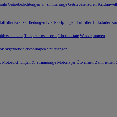
ziale
Getriebedichtungen & -simmerringe
Getriebesensoren
Kardanwel
offfilter
Kraftstoffleitungen
Kraftstoffpumpen
Luftfilter
Turbolader
Zün
hlerschläuche
Temperatursensoren
Thermostate
Wasserpumpen
olenkgetriebe
Servopumpen
Spurstangen
k
Motordichtungen & -simmeringe
Motorlager
Ölwannen
Zahnriemen &