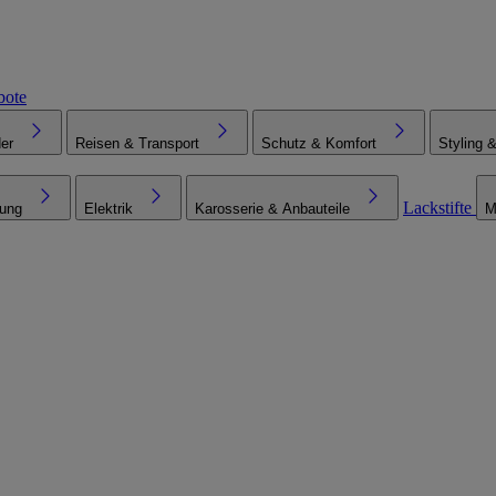
bote
er
Reisen & Transport
Schutz & Komfort
Styling 
Lackstifte
tung
Elektrik
Karosserie & Anbauteile
M