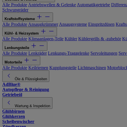
Alle Produkte
Antriebswellen & Gelenke
Automatikgetriebe
Differen
Schwungräder
Kraftstoffsysteme
Alle Produkte
Ansaugkrümmer
Ansaugsysteme
Einspritzdüsen
Kraftst
Kühl- & Heizsystem
Alle Produkte
Klimaanlagen-Teile
Kühler
Kühlergrills & -zubehör
Kü
Lenkungsteile
Alle Produkte
Lenkräder
Lenkungs-Traggelenke
Servoleitungen
Serv
Motorteile
Alle Produkte
Keilriemen
Kupplungsteile
Lichtmaschinen
Motorbloc
Öle & Flüssigkeiten
AdBlue®
Autopflege & Reinigung
Getriebeöl
Wartung & Inspektion
Glühbirnen
Glühkerzen
Scheibenwischer
Zündkerzen