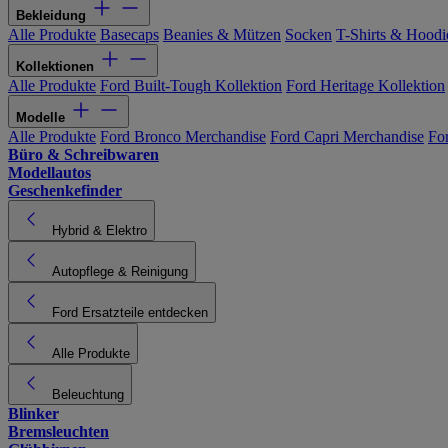
Bekleidung
Alle Produkte
Basecaps
Beanies & Mützen
Socken
T-Shirts & Hoodi
Kollektionen
Alle Produkte
Ford Built-Tough Kollektion
Ford Heritage Kollektion
Modelle
Alle Produkte
Ford Bronco Merchandise
Ford Capri Merchandise
Fo
Büro & Schreibwaren
Modellautos
Geschenkefinder
Hybrid & Elektro
Autopflege & Reinigung
Ford Ersatzteile entdecken
Alle Produkte
Beleuchtung
Blinker
Bremsleuchten