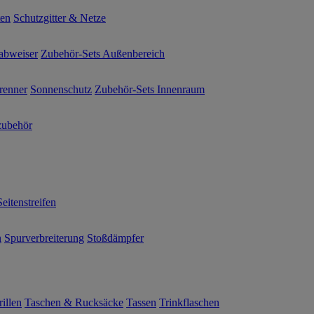
ten
Schutzgitter & Netze
abweiser
Zubehör-Sets Außenbereich
renner
Sonnenschutz
Zubehör-Sets Innenraum
ubehör
Seitenstreifen
n
Spurverbreiterung
Stoßdämpfer
illen
Taschen & Rucksäcke
Tassen
Trinkflaschen