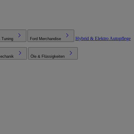
Hybrid & Elektro
Autopflege
& Tuning
Ford Merchandise
echanik
Öle & Flüssigkeiten