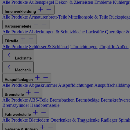
Alle Produkte
Außenspiegel
Dekor- & Zierleisten
Embleme
Kühlergri
Innenverkleidung
Alle Produkte
Armaturenbrett-Teile
Mittelkonsole & Teile
Rückspiege
Karosserieteile
Alle Produkte
Abdeckungen & Schutzbleche
Lackstifte
Querträger &
Türteile
Alle Produkte
Schlösser & Schlüssel
Türdichtungen
Türgriffe Außen
Lackstifte
Mechanik
Auspuffanlagen
Alle Produkte
Abgaskrümmer
Auspuffdichtungen
Auspuffschalldämp
Bremsteile
Alle Produkte
ABS-Teile
Bremsbacken
Bremsbeläge
Bremskraftverst
Bremszylinder
Handbremsseile
Fahrwerksteile
Alle Produkte
Blattfedern
Querlenker & Traggelenke
Radlager
Spiral
Getriebe & Antrieb