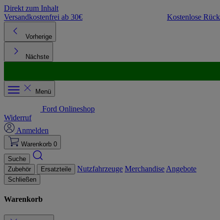
Direkt zum Inhalt
Versandkostenfrei ab 30€
Kostenlose Rüc
Vorherige
Nächste
Menü
Ford Onlineshop
Widerruf
Anmelden
Warenkorb
0
Suche
Nutzfahrzeuge
Merchandise
Angebote
Zubehör
Ersatzteile
Schließen
Warenkorb