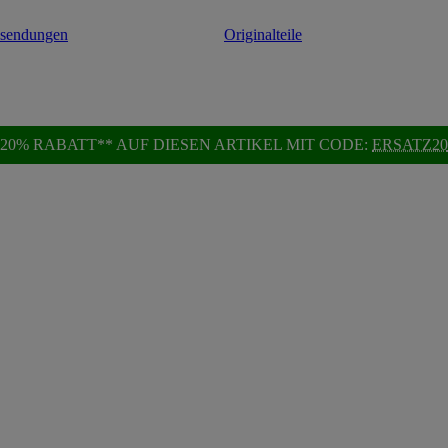
ksendungen
Originalteile
20% RABATT** AUF DIESEN ARTIKEL MIT CODE:
ERSATZ20