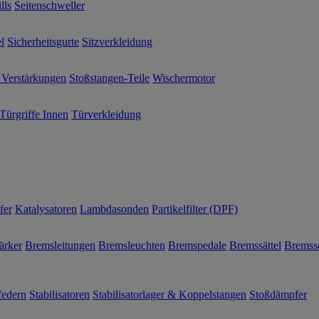
lls
Seitenschweller
l
Sicherheitsgurte
Sitzverkleidung
 Verstärkungen
Stoßstangen-Teile
Wischermotor
Türgriffe Innen
Türverkleidung
fer
Katalysatoren
Lambdasonden
Partikelfilter (DPF)
ärker
Bremsleitungen
Bremsleuchten
Bremspedale
Bremssättel
Bremss
federn
Stabilisatoren
Stabilisatorlager & Koppelstangen
Stoßdämpfer