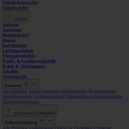
Nebelscheinwerfer
Scheinwerfer
Elektrik
Anlasser
Antennen
Batteriekabel
Hupen
Kabelbäume
Lichtmaschinen
Montagezubehör
Radio- & Lautsprecherteile
Relais & Sicherungen
Schalter
Steuergeräte
Sensoren
Alle Produkte
Airbag Sensoren
Alarmsensoren
Bremssensoren
Einparksensoren
Getriebesensoren
Motorsensoren
Regensensoren
Temperatursensoren
Karosserie & Anbauteile
Außenverkleidung
Alle Produkte
Außenspiegel
Dekor- & Zierleisten
Embleme