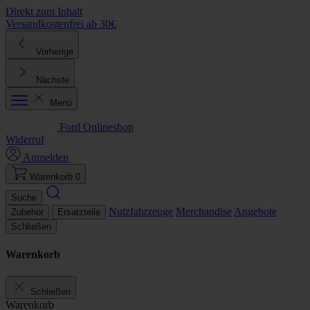
Direkt zum Inhalt
Versandkostenfrei ab 30€
K
Vorherige
Nächste
Menü
Ford Onlineshop
Widerruf
Anmelden
Warenkorb
0
Suche
Nutzfahrzeuge
Merchandise
Angebote
Zubehör
Ersatzteile
Schließen
Warenkorb
Schließen
Warenkorb