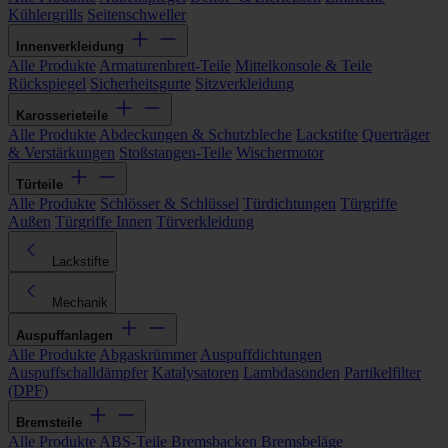
Kühlergrills
Seitenschweller
Innenverkleidung
Alle Produkte
Armaturenbrett-Teile
Mittelkonsole & Teile
Rückspiegel
Sicherheitsgurte
Sitzverkleidung
Karosserieteile
Alle Produkte
Abdeckungen & Schutzbleche
Lackstifte
Querträger
& Verstärkungen
Stoßstangen-Teile
Wischermotor
Türteile
Alle Produkte
Schlösser & Schlüssel
Türdichtungen
Türgriffe
Außen
Türgriffe Innen
Türverkleidung
Lackstifte
Mechanik
Auspuffanlagen
Alle Produkte
Abgaskrümmer
Auspuffdichtungen
Auspuffschalldämpfer
Katalysatoren
Lambdasonden
Partikelfilter
(DPF)
Bremsteile
Alle Produkte
ABS-Teile
Bremsbacken
Bremsbeläge