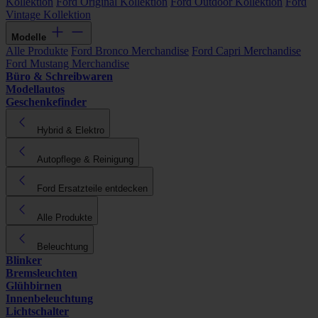
Kollektion
Ford Original Kollektion
Ford Outdoor Kollektion
Ford
Vintage Kollektion
Modelle
Alle Produkte
Ford Bronco Merchandise
Ford Capri Merchandise
Ford Mustang Merchandise
Büro & Schreibwaren
Modellautos
Geschenkefinder
Hybrid & Elektro
Autopflege & Reinigung
Ford Ersatzteile entdecken
Alle Produkte
Beleuchtung
Blinker
Bremsleuchten
Glühbirnen
Innenbeleuchtung
Lichtschalter