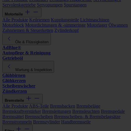
Servolenkgetriebe
Servopumpen
Spurstangen
Motorteile
Alle Produkte
Keilriemen
Kupplungsteile
Lichtmaschinen
Motorblock
Motordichtungen & -simmeringe
Motorlager
Ölwannen
Zahnriemen & Steuerketten
Zylinderkopf
Öle & Flüssigkeiten
AdBlue®
Autopflege & Reinigung
Getriebeöl
Wartung & Inspektion
Glühbirnen
Glühkerzen
Scheibenwischer
Zündkerzen
Bremsteile
Alle Produkte
ABS-Teile
Bremsbacken
Bremsbeläge
Bremskraftverstärker
Bremsleitungen
Bremsleuchten
Bremspedale
Bremssättel
Bremsscheiben
Bremsscheiben- & Bremsbelagsätze
Bremstrommeln
Bremszylinder
Handbremsseile