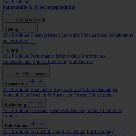
Handyzubehör
Pannenhilfe & Sicherheitsprodukte
Styling & Tuning
Styling
Alle Produkte
Einstiegsleisten
Lackstifte
Pedalaufsätze
Schaltknäufe
Seitenstreifen
Tuning
Alle Produkte
Performance Bremsbeläge
Performance
Bremsscheiben
Spurverbreiterung
Stoßdämpfer
Ford Merchandise
Accessoires
Alle Produkte
Badetücher
Regenschirme
Schlüsselanhänger
Sonnenbrillen
Taschen & Rucksäcke
Tassen
Trinkflaschen
Bekleidung
Alle Produkte
Basecaps
Beanies & Mützen
Socken
T-Shirts &
Hoodies
Kollektionen
Alle Produkte
Ford Built-Tough Kollektion
Ford Heritage