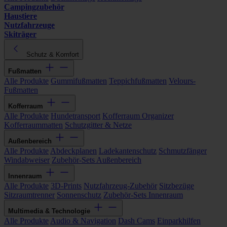
Campingzubehör
Haustiere
Nutzfahrzeuge
Skiträger
Schutz & Komfort
Fußmatten
Alle Produkte
Gummifußmatten
Teppichfußmatten
Velours-
Fußmatten
Kofferraum
Alle Produkte
Hundetransport
Kofferraum Organizer
Kofferraummatten
Schutzgitter & Netze
Außenbereich
Alle Produkte
Abdeckplanen
Ladekantenschutz
Schmutzfänger
Windabweiser
Zubehör-Sets Außenbereich
Innenraum
Alle Produkte
3D-Prints
Nutzfahrzeug-Zubehör
Sitzbezüge
Sitzraumtrenner
Sonnenschutz
Zubehör-Sets Innenraum
Multimedia & Technologie
Alle Produkte
Audio & Navigation
Dash Cams
Einparkhilfen