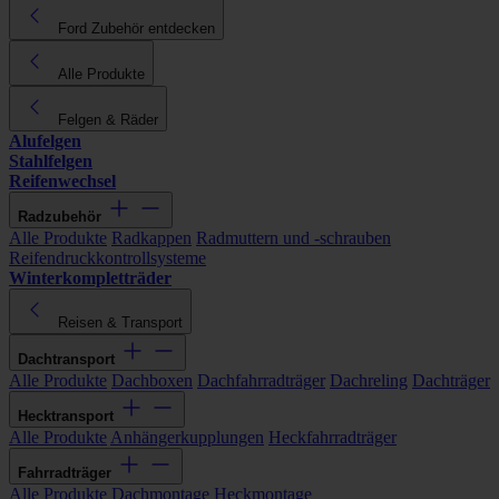
Ford Zubehör entdecken
Alle Produkte
Felgen & Räder
Alufelgen
Stahlfelgen
Reifenwechsel
Radzubehör
Alle Produkte
Radkappen
Radmuttern und -schrauben
Reifendruckkontrollsysteme
Winterkompletträder
Reisen & Transport
Dachtransport
Alle Produkte
Dachboxen
Dachfahrradträger
Dachreling
Dachträger
Hecktransport
Alle Produkte
Anhängerkupplungen
Heckfahrradträger
Fahrradträger
Alle Produkte
Dachmontage
Heckmontage