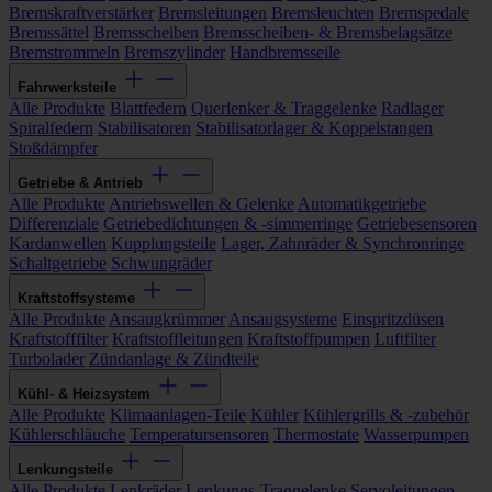
Bremskraftverstärker
Bremsleitungen
Bremsleuchten
Bremspedale
Bremssättel
Bremsscheiben
Bremsscheiben- & Bremsbelagsätze
Bremstrommeln
Bremszylinder
Handbremsseile
Fahrwerksteile
Alle Produkte
Blattfedern
Querlenker & Traggelenke
Radlager
Spiralfedern
Stabilisatoren
Stabilisatorlager & Koppelstangen
Stoßdämpfer
Getriebe & Antrieb
Alle Produkte
Antriebswellen & Gelenke
Automatikgetriebe
Differenziale
Getriebedichtungen & -simmerringe
Getriebesensoren
Kardanwellen
Kupplungsteile
Lager, Zahnräder & Synchronringe
Schaltgetriebe
Schwungräder
Kraftstoffsysteme
Alle Produkte
Ansaugkrümmer
Ansaugsysteme
Einspritzdüsen
Kraftstofffilter
Kraftstoffleitungen
Kraftstoffpumpen
Luftfilter
Turbolader
Zündanlage & Zündteile
Kühl- & Heizsystem
Alle Produkte
Klimaanlagen-Teile
Kühler
Kühlergrills & -zubehör
Kühlerschläuche
Temperatursensoren
Thermostate
Wasserpumpen
Lenkungsteile
Alle Produkte
Lenkräder
Lenkungs-Traggelenke
Servoleitungen