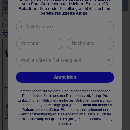
Dachboxen
A
vom Ford Onlineshop und sichern Sie sich
10€
Artikel ansehen
A
Rabatt
auf Ihre erste Bestellung ab 50€ - auch auf
bereits reduzierte Artikel
!
Schließen
Kompatibilitätsprüfung:
Kein Fahrzeug ausgewählt
Fahrzeug auswählen
Fahrzeug auswählen
Home
•
Spiralfedern
•
Mondeo Hinterradaufhängung Feder O-R
O-T Limousine 14-17
Anmelden
Informationen zur Verarbeitung Ihrer personenbezogenen
Daten finden Sie in unserer Datenschutzerklärung. Pro
Einkauf nur ein Gutschein einlösbar. Gutscheincode ist nach
der Anmeldung für 60 Tage gültig und ist
nicht mit anderen
Rabattcodes
einlösbar. Es gelten unsere allgemeinen
Geschäftsbedingungen. Das Angebot ist ausschließlich im
Ford Onlineshop (shop.ford.de) gültig. Keine Barauszahlung
möglich.