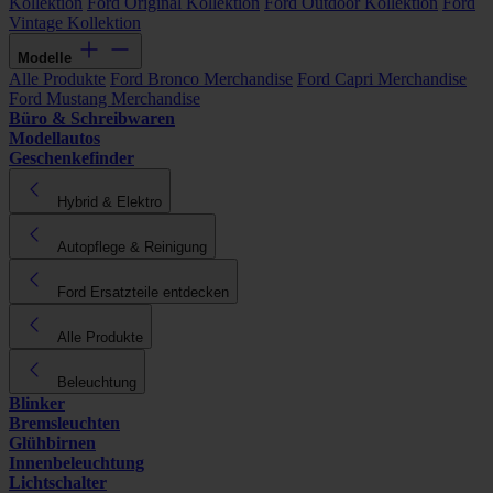
Kollektion
Ford Original Kollektion
Ford Outdoor Kollektion
Ford
Vintage Kollektion
Modelle
Alle Produkte
Ford Bronco Merchandise
Ford Capri Merchandise
Ford Mustang Merchandise
Büro & Schreibwaren
Modellautos
Geschenkefinder
Hybrid & Elektro
Autopflege & Reinigung
Ford Ersatzteile entdecken
Alle Produkte
Beleuchtung
Blinker
Bremsleuchten
Glühbirnen
Innenbeleuchtung
Lichtschalter