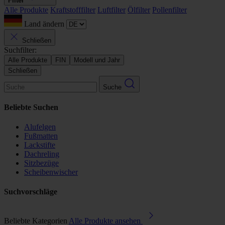
Filter
Alle Produkte
Kraftstofffilter
Luftfilter
Ölfilter
Pollenfilter
Land ändern
Schließen
Suchfilter:
Alle Produkte
FIN
Modell und Jahr
Schließen
Suche
Beliebte Suchen
Alufelgen
Fußmatten
Lackstifte
Dachreling
Sitzbezüge
Scheibenwischer
Suchvorschläge
Beliebte Kategorien
Alle Produkte ansehen