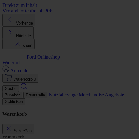
Direkt zum Inhalt
Versandkostenfrei ab 30€
K
Vorherige
Nächste
Menü
Ford Onlineshop
Widerruf
Anmelden
Warenkorb
0
Suche
Nutzfahrzeuge
Merchandise
Angebote
Zubehör
Ersatzteile
Schließen
Warenkorb
Schließen
Warenkorb