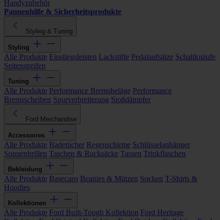
Handyzubehör
Pannenhilfe & Sicherheitsprodukte
Styling & Tuning
Styling
Alle Produkte
Einstiegsleisten
Lackstifte
Pedalaufsätze
Schaltknäufe
Seitenstreifen
Tuning
Alle Produkte
Performance Bremsbeläge
Performance
Bremsscheiben
Spurverbreiterung
Stoßdämpfer
Ford Merchandise
Accessoires
Alle Produkte
Badetücher
Regenschirme
Schlüsselanhänger
Sonnenbrillen
Taschen & Rucksäcke
Tassen
Trinkflaschen
Bekleidung
Alle Produkte
Basecaps
Beanies & Mützen
Socken
T-Shirts &
Hoodies
Kollektionen
Alle Produkte
Ford Built-Tough Kollektion
Ford Heritage