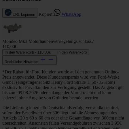
Kopiert
WhatsApp
URL kopieren
Mondeo Mk3 Motorhaubenverriegelungs schloss7
110,00€
In den Warenkorb -
110,00€
In den Warenkorb
Rechtliche Hinweise
*Der Rabatt für Ford Kunden wurde auf den genannten Online-
Preis angewendet. Diese Kundenersparnis wird von Ford-Werke
GmbH (eingetragener Sitz Henry-Ford-Straße 1, 50735 Köln)
exklusiv für Privatkunden zur Verfügung gestellt. Das Angebot gilt
bis zum 09.08.2026 oder solange der Vorrat reicht und kann
jederzeit ohne Angabe von Gründen beendet werden.
Die Lieferung innerhalb Deutschlands erfolgt versandkostenfrei,
sofern der Bestellwert über 30€ liegt und die Abmessungen des
Artikels 120 x 60 x 60 cm oder eine Gesamtlänge von 300cm nicht
überschreiten. Ansonsten fallen Versandgebühren zwischen 3,95€
und 80€ an. Unabhängig vom Mindestbestellwert entstehen beim