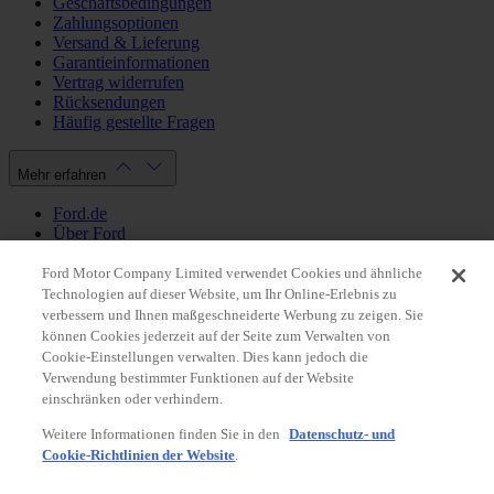
Geschäftsbedingungen
Zahlungsoptionen
Versand & Lieferung
Garantieinformationen
Vertrag widerrufen
Rücksendungen
Häufig gestellte Fragen
Mehr erfahren
Ford.de
Über Ford
Cookie Richtlinien
Datenschutzbestimmungen
Ford Motor Company Limited verwendet Cookies und ähnliche
Impressum
Technologien auf dieser Website, um Ihr Online-Erlebnis zu
verbessern und Ihnen maßgeschneiderte Werbung zu zeigen. Sie
können Cookies jederzeit auf der Seite zum Verwalten von
Mein Konto
Cookie-Einstellungen verwalten. Dies kann jedoch die
Verwendung bestimmter Funktionen auf der Website
Login / Registrierung
einschränken oder verhindern.
Meine Bestellungen
Weitere Informationen finden Sie in den
Datenschutz- und
Land ändern
Cookie-Richtlinien der Website
.
Facebook
X
Instagram
Youtube
LinkedIn