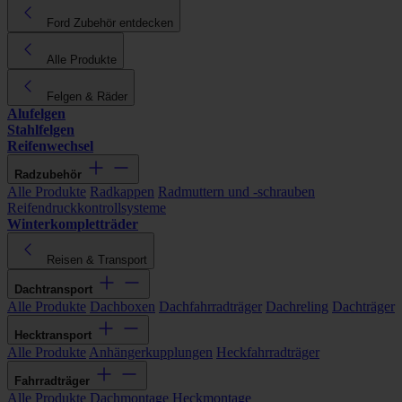
Ford Zubehör entdecken
Alle Produkte
Felgen & Räder
Alufelgen
Stahlfelgen
Reifenwechsel
Radzubehör
Alle Produkte
Radkappen
Radmuttern und -schrauben
Reifendruckkontrollsysteme
Winterkompletträder
Reisen & Transport
Dachtransport
Alle Produkte
Dachboxen
Dachfahrradträger
Dachreling
Dachträger
Hecktransport
Alle Produkte
Anhängerkupplungen
Heckfahrradträger
Fahrradträger
Alle Produkte
Dachmontage
Heckmontage