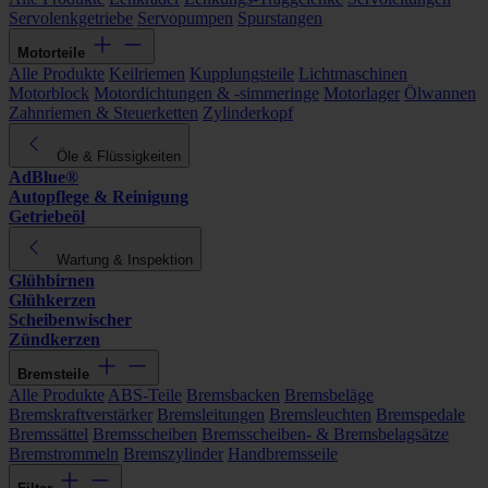
Servolenkgetriebe
Servopumpen
Spurstangen
Motorteile
Alle Produkte
Keilriemen
Kupplungsteile
Lichtmaschinen
Motorblock
Motordichtungen & -simmeringe
Motorlager
Ölwannen
Zahnriemen & Steuerketten
Zylinderkopf
Öle & Flüssigkeiten
AdBlue®
Autopflege & Reinigung
Getriebeöl
Wartung & Inspektion
Glühbirnen
Glühkerzen
Scheibenwischer
Zündkerzen
Bremsteile
Alle Produkte
ABS-Teile
Bremsbacken
Bremsbeläge
Bremskraftverstärker
Bremsleitungen
Bremsleuchten
Bremspedale
Bremssättel
Bremsscheiben
Bremsscheiben- & Bremsbelagsätze
Bremstrommeln
Bremszylinder
Handbremsseile