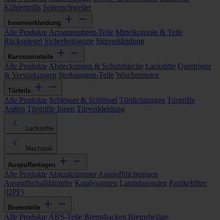
Kühlergrills
Seitenschweller
Innenverkleidung
Alle Produkte
Armaturenbrett-Teile
Mittelkonsole & Teile
Rückspiegel
Sicherheitsgurte
Sitzverkleidung
Karosserieteile
Alle Produkte
Abdeckungen & Schutzbleche
Lackstifte
Querträger
& Verstärkungen
Stoßstangen-Teile
Wischermotor
Türteile
Alle Produkte
Schlösser & Schlüssel
Türdichtungen
Türgriffe
Außen
Türgriffe Innen
Türverkleidung
Lackstifte
Mechanik
Auspuffanlagen
Alle Produkte
Abgaskrümmer
Auspuffdichtungen
Auspuffschalldämpfer
Katalysatoren
Lambdasonden
Partikelfilter
(DPF)
Bremsteile
Alle Produkte
ABS-Teile
Bremsbacken
Bremsbeläge