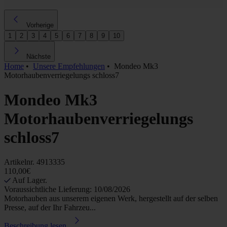
Vorherige
1
2
3
4
5
6
7
8
9
10
Nächste
Home
•
Unsere Empfehlungen
•
Mondeo Mk3
Motorhaubenverriegelungs schloss7
Mondeo Mk3
Motorhaubenverriegelungs
schloss7
Artikelnr.
4913335
110,00€
Auf Lager.
Voraussichtliche Lieferung: 10/08/2026
Motorhauben aus unserem eigenen Werk, hergestellt auf der selben
Presse, auf der Ihr Fahrzeu...
Beschreibung lesen