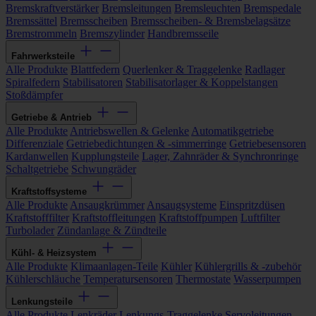
Bremskraftverstärker
Bremsleitungen
Bremsleuchten
Bremspedale
Bremssättel
Bremsscheiben
Bremsscheiben- & Bremsbelagsätze
Bremstrommeln
Bremszylinder
Handbremsseile
Fahrwerksteile
Alle Produkte
Blattfedern
Querlenker & Traggelenke
Radlager
Spiralfedern
Stabilisatoren
Stabilisatorlager & Koppelstangen
Stoßdämpfer
Getriebe & Antrieb
Alle Produkte
Antriebswellen & Gelenke
Automatikgetriebe
Differenziale
Getriebedichtungen & -simmerringe
Getriebesensoren
Kardanwellen
Kupplungsteile
Lager, Zahnräder & Synchronringe
Schaltgetriebe
Schwungräder
Kraftstoffsysteme
Alle Produkte
Ansaugkrümmer
Ansaugsysteme
Einspritzdüsen
Kraftstofffilter
Kraftstoffleitungen
Kraftstoffpumpen
Luftfilter
Turbolader
Zündanlage & Zündteile
Kühl- & Heizsystem
Alle Produkte
Klimaanlagen-Teile
Kühler
Kühlergrills & -zubehör
Kühlerschläuche
Temperatursensoren
Thermostate
Wasserpumpen
Lenkungsteile
Alle Produkte
Lenkräder
Lenkungs-Traggelenke
Servoleitungen