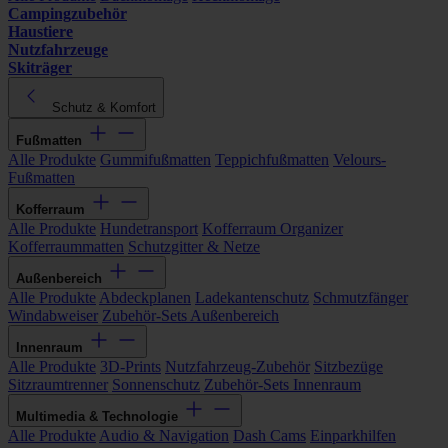
Campingzubehör
Haustiere
Nutzfahrzeuge
Skiträger
Schutz & Komfort
Fußmatten
Alle Produkte
Gummifußmatten
Teppichfußmatten
Velours-
Fußmatten
Kofferraum
Alle Produkte
Hundetransport
Kofferraum Organizer
Kofferraummatten
Schutzgitter & Netze
Außenbereich
Alle Produkte
Abdeckplanen
Ladekantenschutz
Schmutzfänger
Windabweiser
Zubehör-Sets Außenbereich
Innenraum
Alle Produkte
3D-Prints
Nutzfahrzeug-Zubehör
Sitzbezüge
Sitzraumtrenner
Sonnenschutz
Zubehör-Sets Innenraum
Multimedia & Technologie
Alle Produkte
Audio & Navigation
Dash Cams
Einparkhilfen