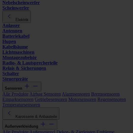
Nebelscheinwerfer
Scheinwerfer
Elektrik
Anlasser
Antennen
Batteriekabel
Hupen
Kabelbäume
Lichtmaschinen
Montagezubehör
Radio- & Lautsprecherteile
Relais & Sicherungen
Schalter
Steuergeräte
Sensoren
Alle Produkte
Airbag Sensoren
Alarmsensoren
Bremssensoren
Einparksensoren
Getriebesensoren
Motorsensoren
Regensensoren
Temperatursensoren
Karosserie & Anbauteile
Außenverkleidung
Alle Produkte
Außenspiegel
Dekor- & Zierleisten
Embleme