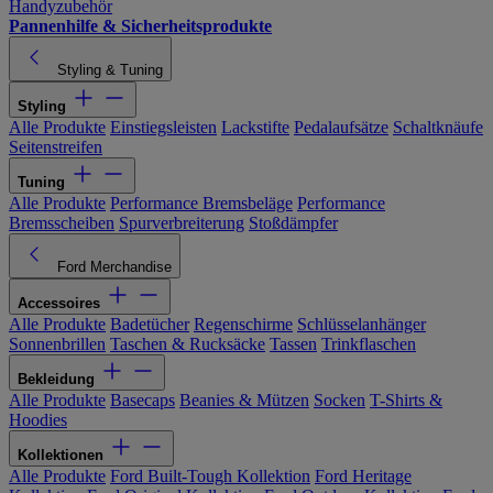
Handyzubehör
Pannenhilfe & Sicherheitsprodukte
Styling & Tuning
Styling
Alle Produkte
Einstiegsleisten
Lackstifte
Pedalaufsätze
Schaltknäufe
Seitenstreifen
Tuning
Alle Produkte
Performance Bremsbeläge
Performance
Bremsscheiben
Spurverbreiterung
Stoßdämpfer
Ford Merchandise
Accessoires
Alle Produkte
Badetücher
Regenschirme
Schlüsselanhänger
Sonnenbrillen
Taschen & Rucksäcke
Tassen
Trinkflaschen
Bekleidung
Alle Produkte
Basecaps
Beanies & Mützen
Socken
T-Shirts &
Hoodies
Kollektionen
Alle Produkte
Ford Built-Tough Kollektion
Ford Heritage