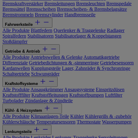
Bremskraftverstärker
Bremsleitungen
Bremsleuchten
Bremspedale
Bremssättel
Bremsscheiben
Bremsscheiben- & Bremsbelagsätze
Bremstrommeln
Bremszylinder
Handbremsseile
Fahrwerksteile
Alle Produkte
Blattfedern
Querlenker & Traggelenke
Radlager
Spiralfedern
Stabilisatoren
Stabilisatorlager & Koppelstangen
Stoßdämpfer
Getriebe & Antrieb
Alle Produkte
Antriebswellen & Gelenke
Automatikgetriebe
Differenziale
Getriebedichtungen & -simmerringe
Getriebesensoren
Kardanwellen
Kupplungsteile
Lager, Zahnräder & Synchronringe
Schaltgetriebe
Schwungräder
Kraftstoffsysteme
Alle Produkte
Ansaugkrümmer
Ansaugsysteme
Einspritzdüsen
Kraftstofffilter
Kraftstoffleitungen
Kraftstoffpumpen
Luftfilter
Turbolader
Zündanlage & Zündteile
Kühl- & Heizsystem
Alle Produkte
Klimaanlagen-Teile
Kühler
Kühlergrills & -zubehör
Kühlerschläuche
Temperatursensoren
Thermostate
Wasserpumpen
Lenkungsteile
Alle Produkte
Lenkräder
Lenkungs-Traggelenke
Servoleitungen