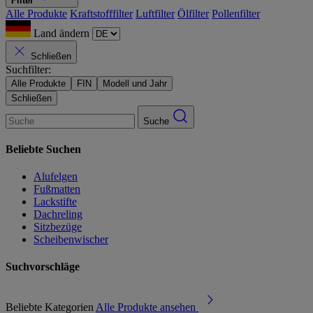
Filter
Alle Produkte
Kraftstofffilter
Luftfilter
Ölfilter
Pollenfilter
Land ändern
Schließen
Suchfilter:
Alle Produkte
FIN
Modell und Jahr
Schließen
Suche
Beliebte Suchen
Alufelgen
Fußmatten
Lackstifte
Dachreling
Sitzbezüge
Scheibenwischer
Suchvorschläge
Beliebte Kategorien
Alle Produkte ansehen