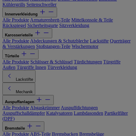
Kühlergrills
Seitenschweller
Innenverkleidung
Alle Produkte
Armaturenbrett-Teile
Mittelkonsole & Teile
Rückspiegel
Sicherheitsgurte
Sitzverkleidung
Karosserieteile
Alle Produkte
Abdeckungen & Schutzbleche
Lackstifte
Querträger
& Verstärkungen
Stoßstangen-Teile
Wischermotor
Türteile
Alle Produkte
Schlösser & Schlüssel
Türdichtungen
Türgriffe
Außen
Türgriffe Innen
Türverkleidung
Lackstifte
Mechanik
Auspuffanlagen
Alle Produkte
Abgaskrümmer
Auspuffdichtungen
Auspuffschalldämpfer
Katalysatoren
Lambdasonden
Partikelfilter
(DPF)
Bremsteile
Alle Produkte
ABS-Teile
Bremsbacken
Bremsbeläge