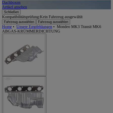
Dachboxen
A
Artikel ansehen
A
Schließen
Kompatibilitätsprüfung:
Kein Fahrzeug ausgewählt
Fahrzeug auswählen
Fahrzeug auswählen
Home
•
Unsere Empfehlungen
•
Mondeo MK3 Transit MK6
ABGAS-KRÜMMERDICHTUNG