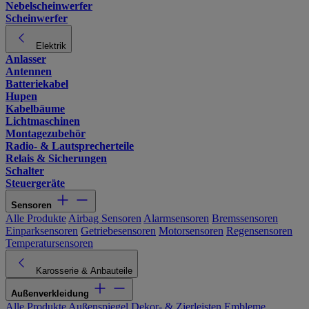
Nebelscheinwerfer
Scheinwerfer
Elektrik
Anlasser
Antennen
Batteriekabel
Hupen
Kabelbäume
Lichtmaschinen
Montagezubehör
Radio- & Lautsprecherteile
Relais & Sicherungen
Schalter
Steuergeräte
Sensoren
Alle Produkte
Airbag Sensoren
Alarmsensoren
Bremssensoren
Einparksensoren
Getriebesensoren
Motorsensoren
Regensensoren
Temperatursensoren
Karosserie & Anbauteile
Außenverkleidung
Alle Produkte
Außenspiegel
Dekor- & Zierleisten
Embleme