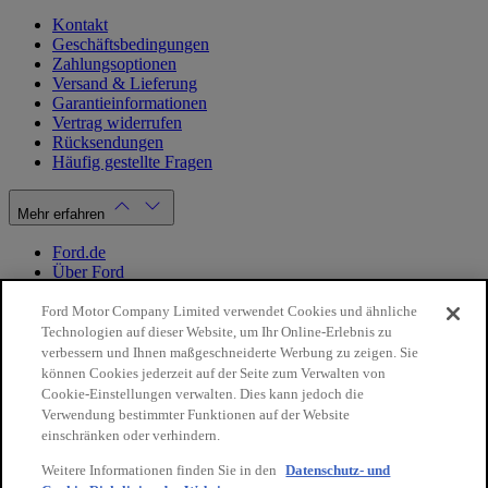
Kontakt
Geschäftsbedingungen
Zahlungsoptionen
Versand & Lieferung
Garantieinformationen
Vertrag widerrufen
Rücksendungen
Häufig gestellte Fragen
Mehr erfahren
Ford.de
Über Ford
Cookie Richtlinien
Datenschutzbestimmungen
Ford Motor Company Limited verwendet Cookies und ähnliche
Impressum
Technologien auf dieser Website, um Ihr Online-Erlebnis zu
verbessern und Ihnen maßgeschneiderte Werbung zu zeigen. Sie
können Cookies jederzeit auf der Seite zum Verwalten von
Mein Konto
Cookie-Einstellungen verwalten. Dies kann jedoch die
Verwendung bestimmter Funktionen auf der Website
Login / Registrierung
einschränken oder verhindern.
Meine Bestellungen
Weitere Informationen finden Sie in den
Datenschutz- und