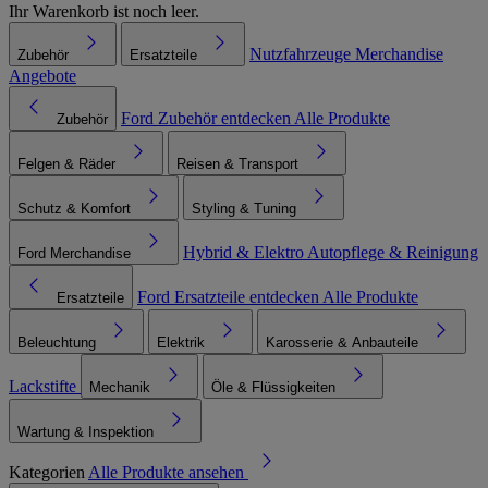
Ihr Warenkorb ist noch leer.
Nutzfahrzeuge
Merchandise
Zubehör
Ersatzteile
Angebote
Ford Zubehör entdecken
Alle Produkte
Zubehör
Felgen & Räder
Reisen & Transport
Schutz & Komfort
Styling & Tuning
Hybrid & Elektro
Autopflege & Reinigung
Ford Merchandise
Ford Ersatzteile entdecken
Alle Produkte
Ersatzteile
Beleuchtung
Elektrik
Karosserie & Anbauteile
Lackstifte
Mechanik
Öle & Flüssigkeiten
Wartung & Inspektion
Kategorien
Alle Produkte ansehen