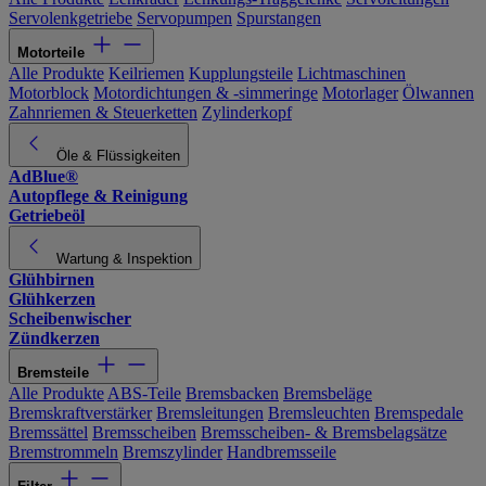
Servolenkgetriebe
Servopumpen
Spurstangen
Motorteile
Alle Produkte
Keilriemen
Kupplungsteile
Lichtmaschinen
Motorblock
Motordichtungen & -simmeringe
Motorlager
Ölwannen
Zahnriemen & Steuerketten
Zylinderkopf
Öle & Flüssigkeiten
AdBlue®
Autopflege & Reinigung
Getriebeöl
Wartung & Inspektion
Glühbirnen
Glühkerzen
Scheibenwischer
Zündkerzen
Bremsteile
Alle Produkte
ABS-Teile
Bremsbacken
Bremsbeläge
Bremskraftverstärker
Bremsleitungen
Bremsleuchten
Bremspedale
Bremssättel
Bremsscheiben
Bremsscheiben- & Bremsbelagsätze
Bremstrommeln
Bremszylinder
Handbremsseile