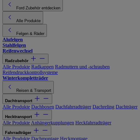
Ford Zubehör entdecken
Alle Produkte
Felgen & Räder
Alufelgen
Stahlfelgen
Reifenwechsel
Radzubehör
Alle Produkte
Radkappen
Radmuttern und -schrauben
Reifendruckkontrollsysteme
Winterkompletträder
Reisen & Transport
Dachtransport
Alle Produkte
Dachboxen
Dachfahrradträger
Dachreling
Dachträger
Hecktransport
Alle Produkte
Anhängerkupplungen
Heckfahrradträger
Fahrradträger
Alle Produkte
Dachmontage
Heckmontage