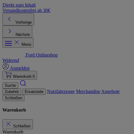
Direkt zum Inhalt
Versandkostenfrei ab 30€
K
Vorherige
Nächste
Menü
Ford Onlineshop
Widerruf
Anmelden
Warenkorb
0
Suche
Nutzfahrzeuge
Merchandise
Angebote
Zubehör
Ersatzteile
Schließen
Warenkorb
Schließen
Warenkorb