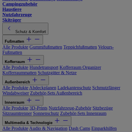
Campingzubehör
Haustiere
Nutzfahrzeuge
Skiträger
Schutz & Komfort
Fußmatten
Alle Produkte
Gummifußmatten
Teppichfußmatten
Velours-
Fußmatten
Kofferraum
Alle Produkte
Hundetransport
Kofferraum Organizer
Kofferraummatten
Schutzgitter & Netze
Außenbereich
Alle Produkte
Abdeckplanen
Ladekantenschutz
Schmutzfänger
Windabweiser
Zubehör-Sets Außenbereich
Innenraum
Alle Produkte
3D-Prints
Nutzfahrzeug-Zubehör
Sitzbezüge
Sitzraumtrenner
Sonnenschutz
Zubehör-Sets Innenraum
Multimedia & Technologie
Alle Produkte
Audio & Navigation
Dash Cams
Einparkhilfen