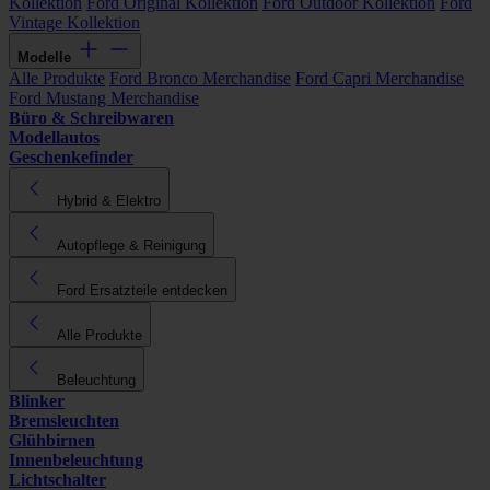
Kollektion
Ford Original Kollektion
Ford Outdoor Kollektion
Ford
Vintage Kollektion
Modelle
Alle Produkte
Ford Bronco Merchandise
Ford Capri Merchandise
Ford Mustang Merchandise
Büro & Schreibwaren
Modellautos
Geschenkefinder
Hybrid & Elektro
Autopflege & Reinigung
Ford Ersatzteile entdecken
Alle Produkte
Beleuchtung
Blinker
Bremsleuchten
Glühbirnen
Innenbeleuchtung
Lichtschalter