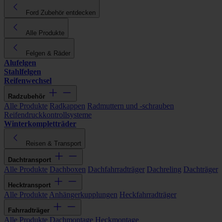
Ford Zubehör entdecken
Alle Produkte
Felgen & Räder
Alufelgen
Stahlfelgen
Reifenwechsel
Radzubehör
Alle Produkte
Radkappen
Radmuttern und -schrauben
Reifendruckkontrollsysteme
Winterkompletträder
Reisen & Transport
Dachtransport
Alle Produkte
Dachboxen
Dachfahrradträger
Dachreling
Dachträger
Hecktransport
Alle Produkte
Anhängerkupplungen
Heckfahrradträger
Fahrradträger
Alle Produkte
Dachmontage
Heckmontage