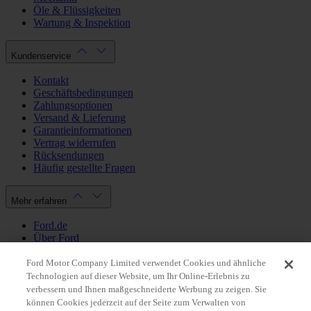
Öle & Flüssigkeiten
Wartung & Inspektion
Kundenservice
Kontakt
Geschäftsbedingungen
Zahlungsoptionen
Versand & Lieferung
Garantieinformationen
Vertrag widerrufen
Rücksendungen
Häufig gestellte Fragen
Mehr erfahren
Ford.de
Über Ford
Cookie Richtlinien
Datenschutzbestimmungen
Ford Motor Company Limited verwendet Cookies und ähnliche
Impressum
Technologien auf dieser Website, um Ihr Online-Erlebnis zu
verbessern und Ihnen maßgeschneiderte Werbung zu zeigen. Sie
können Cookies jederzeit auf der Seite zum Verwalten von
Mein Konto