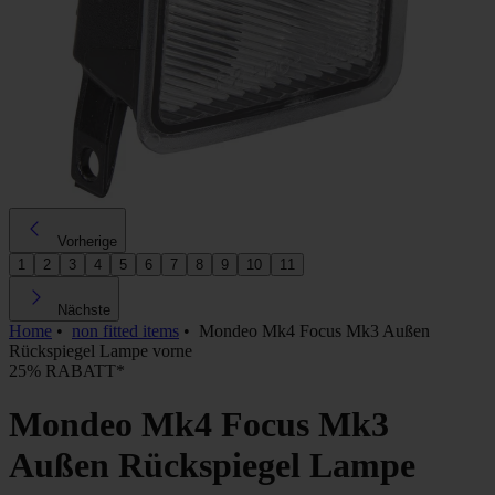
Vorherige
1
2
3
4
5
6
7
8
9
10
11
Nächste
Home
•
non fitted items
•
Mondeo Mk4 Focus Mk3 Außen
Rückspiegel Lampe vorne
25% RABATT*
Mondeo Mk4 Focus Mk3
Außen Rückspiegel Lampe