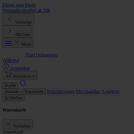
Direkt zum Inhalt
Versandkostenfrei ab 30€
K
Vorherige
Nächste
Menü
Ford Onlineshop
Widerruf
Anmelden
Warenkorb
0
Suche
Nutzfahrzeuge
Merchandise
Angebote
Zubehör
Ersatzteile
Schließen
Warenkorb
Schließen
Warenkorb