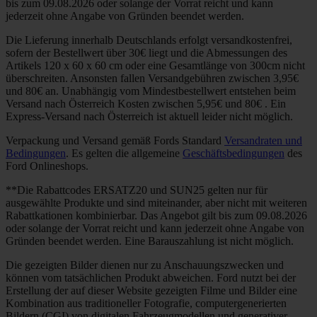
bis zum 09.08.2026 oder solange der Vorrat reicht und kann
jederzeit ohne Angabe von Gründen beendet werden.
Die Lieferung innerhalb Deutschlands erfolgt versandkostenfrei,
sofern der Bestellwert über 30€ liegt und die Abmessungen des
Artikels 120 x 60 x 60 cm oder eine Gesamtlänge von 300cm nicht
überschreiten. Ansonsten fallen Versandgebühren zwischen 3,95€
und 80€ an. Unabhängig vom Mindestbestellwert entstehen beim
Versand nach Österreich Kosten zwischen 5,95€ und 80€ . Ein
Express-Versand nach Österreich ist aktuell leider nicht möglich.
Verpackung und Versand gemäß Fords Standard
Versandraten und
Bedingungen
. Es gelten die allgemeine
Geschäftsbedingungen
des
Ford Onlineshops.
**Die Rabattcodes ERSATZ20 und SUN25 gelten nur für
ausgewählte Produkte und sind miteinander, aber nicht mit weiteren
Rabattkationen kombinierbar. Das Angebot gilt bis zum 09.08.2026
oder solange der Vorrat reicht und kann jederzeit ohne Angabe von
Gründen beendet werden. Eine Barauszahlung ist nicht möglich.
Die gezeigten Bilder dienen nur zu Anschauungszwecken und
können vom tatsächlichen Produkt abweichen. Ford nutzt bei der
Erstellung der auf dieser Website gezeigten Filme und Bilder eine
Kombination aus traditioneller Fotografie, computergenerierten
Bildern (CGI) von digitalen Fahrzeugmodellen und generativer