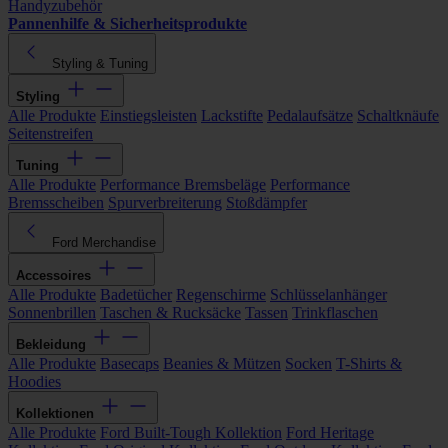
Handyzubehör
Pannenhilfe & Sicherheitsprodukte
Styling & Tuning
Styling
Alle Produkte
Einstiegsleisten
Lackstifte
Pedalaufsätze
Schaltknäufe
Seitenstreifen
Tuning
Alle Produkte
Performance Bremsbeläge
Performance
Bremsscheiben
Spurverbreiterung
Stoßdämpfer
Ford Merchandise
Accessoires
Alle Produkte
Badetücher
Regenschirme
Schlüsselanhänger
Sonnenbrillen
Taschen & Rucksäcke
Tassen
Trinkflaschen
Bekleidung
Alle Produkte
Basecaps
Beanies & Mützen
Socken
T-Shirts &
Hoodies
Kollektionen
Alle Produkte
Ford Built-Tough Kollektion
Ford Heritage