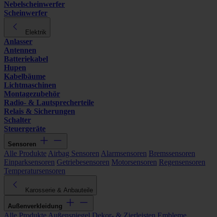
Nebelscheinwerfer
Scheinwerfer
Elektrik
Anlasser
Antennen
Batteriekabel
Hupen
Kabelbäume
Lichtmaschinen
Montagezubehör
Radio- & Lautsprecherteile
Relais & Sicherungen
Schalter
Steuergeräte
Sensoren
Alle Produkte
Airbag Sensoren
Alarmsensoren
Bremssensoren
Einparksensoren
Getriebesensoren
Motorsensoren
Regensensoren
Temperatursensoren
Karosserie & Anbauteile
Außenverkleidung
Alle Produkte
Außenspiegel
Dekor- & Zierleisten
Embleme