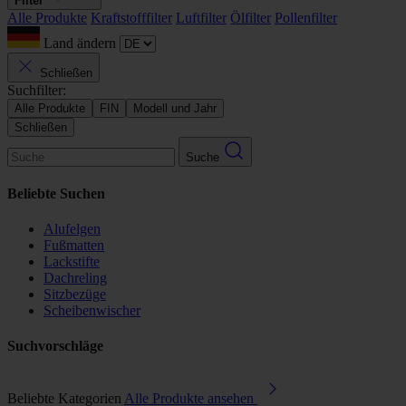
Filter
Alle Produkte
Kraftstofffilter
Luftfilter
Ölfilter
Pollenfilter
Land ändern
Schließen
Suchfilter:
Alle Produkte
FIN
Modell und Jahr
Schließen
Suche
Beliebte Suchen
Alufelgen
Fußmatten
Lackstifte
Dachreling
Sitzbezüge
Scheibenwischer
Suchvorschläge
Beliebte Kategorien
Alle Produkte ansehen