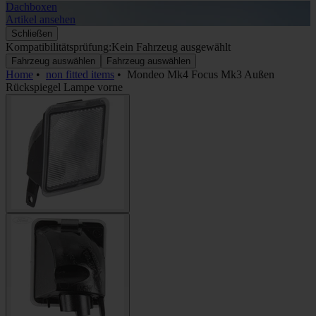
Dachboxen
A
Artikel ansehen
A
Schließen
Kompatibilitätsprüfung:
Kein Fahrzeug ausgewählt
Fahrzeug auswählen
Fahrzeug auswählen
Home
•
non fitted items
•
Mondeo Mk4 Focus Mk3 Außen
Rückspiegel Lampe vorne