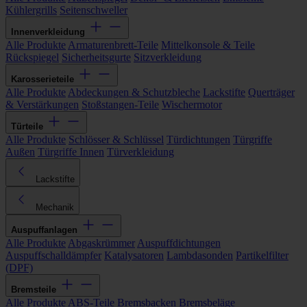
Kühlergrills
Seitenschweller
Innenverkleidung
Alle Produkte
Armaturenbrett-Teile
Mittelkonsole & Teile
Rückspiegel
Sicherheitsgurte
Sitzverkleidung
Karosserieteile
Alle Produkte
Abdeckungen & Schutzbleche
Lackstifte
Querträger
& Verstärkungen
Stoßstangen-Teile
Wischermotor
Türteile
Alle Produkte
Schlösser & Schlüssel
Türdichtungen
Türgriffe
Außen
Türgriffe Innen
Türverkleidung
Lackstifte
Mechanik
Auspuffanlagen
Alle Produkte
Abgaskrümmer
Auspuffdichtungen
Auspuffschalldämpfer
Katalysatoren
Lambdasonden
Partikelfilter
(DPF)
Bremsteile
Alle Produkte
ABS-Teile
Bremsbacken
Bremsbeläge