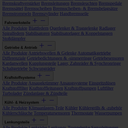
Bremskraftverstärker
Bremsleitungen
Bremsleuchten
Bremspedale
Bremssättel
Bremsscheiben
Bremsscheiben- & Bremsbelagsätze
Bremstrommeln
Bremszylinder
Handbremsseile
Fahrwerksteile
Alle Produkte
Blattfedern
Querlenker & Traggelenke
Radlager
Spiralfedern
Stabilisatoren
Stabilisatorlager & Koppelstangen
Stoßdämpfer
Getriebe & Antrieb
Alle Produkte
Antriebswellen & Gelenke
Automatikgetriebe
Differenziale
Getriebedichtungen & -simmerringe
Getriebesensoren
Kardanwellen
Kupplungsteile
Lager, Zahnräder & Synchronringe
Schaltgetriebe
Schwungräder
Kraftstoffsysteme
Alle Produkte
Ansaugkrümmer
Ansaugsysteme
Einspritzdüsen
Kraftstofffilter
Kraftstoffleitungen
Kraftstoffpumpen
Luftfilter
Turbolader
Zündanlage & Zündteile
Kühl- & Heizsystem
Alle Produkte
Klimaanlagen-Teile
Kühler
Kühlergrills & -zubehör
Kühlerschläuche
Temperatursensoren
Thermostate
Wasserpumpen
Lenkungsteile
Alle Produkte
Lenkräder
Lenkungs-Traggelenke
Servoleitungen