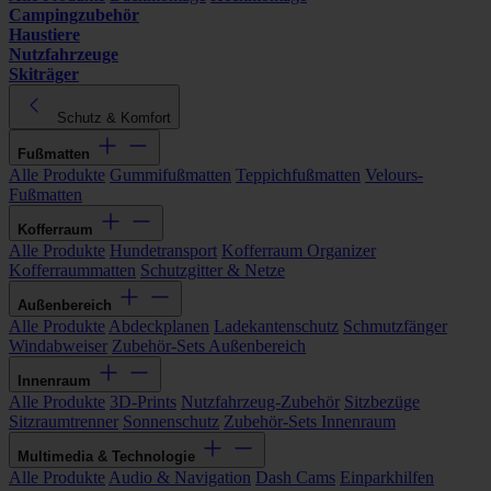
Campingzubehör
Haustiere
Nutzfahrzeuge
Skiträger
Schutz & Komfort
Fußmatten
Alle Produkte
Gummifußmatten
Teppichfußmatten
Velours-
Fußmatten
Kofferraum
Alle Produkte
Hundetransport
Kofferraum Organizer
Kofferraummatten
Schutzgitter & Netze
Außenbereich
Alle Produkte
Abdeckplanen
Ladekantenschutz
Schmutzfänger
Windabweiser
Zubehör-Sets Außenbereich
Innenraum
Alle Produkte
3D-Prints
Nutzfahrzeug-Zubehör
Sitzbezüge
Sitzraumtrenner
Sonnenschutz
Zubehör-Sets Innenraum
Multimedia & Technologie
Alle Produkte
Audio & Navigation
Dash Cams
Einparkhilfen