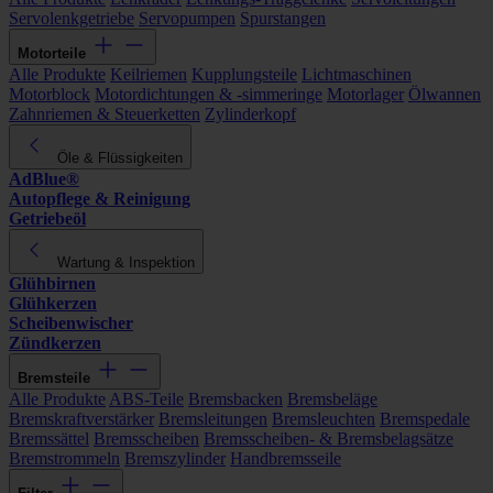
Servolenkgetriebe
Servopumpen
Spurstangen
Motorteile
Alle Produkte
Keilriemen
Kupplungsteile
Lichtmaschinen
Motorblock
Motordichtungen & -simmeringe
Motorlager
Ölwannen
Zahnriemen & Steuerketten
Zylinderkopf
Öle & Flüssigkeiten
AdBlue®
Autopflege & Reinigung
Getriebeöl
Wartung & Inspektion
Glühbirnen
Glühkerzen
Scheibenwischer
Zündkerzen
Bremsteile
Alle Produkte
ABS-Teile
Bremsbacken
Bremsbeläge
Bremskraftverstärker
Bremsleitungen
Bremsleuchten
Bremspedale
Bremssättel
Bremsscheiben
Bremsscheiben- & Bremsbelagsätze
Bremstrommeln
Bremszylinder
Handbremsseile