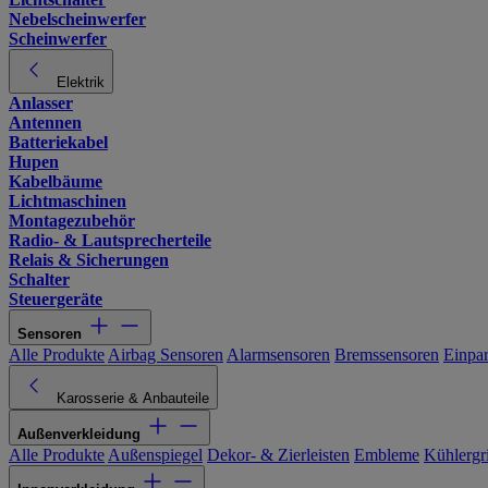
Nebelscheinwerfer
Scheinwerfer
Elektrik
Anlasser
Antennen
Batteriekabel
Hupen
Kabelbäume
Lichtmaschinen
Montagezubehör
Radio- & Lautsprecherteile
Relais & Sicherungen
Schalter
Steuergeräte
Sensoren
Alle Produkte
Airbag Sensoren
Alarmsensoren
Bremssensoren
Einpa
Karosserie & Anbauteile
Außenverkleidung
Alle Produkte
Außenspiegel
Dekor- & Zierleisten
Embleme
Kühlergri