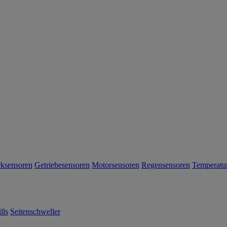
rksensoren
Getriebesensoren
Motorsensoren
Regensensoren
Temperatu
lls
Seitenschweller