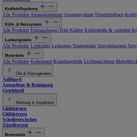
Kraftstoffsysteme
Alle Produkte
Ansaugkrümmer
Ansaugsysteme
Einspritzdüsen
Kraftst
Kühl- & Heizsystem
Alle Produkte
Klimaanlagen-Teile
Kühler
Kühlergrills & -zubehör
Kü
Lenkungsteile
Alle Produkte
Lenkräder
Lenkungs-Traggelenke
Servoleitungen
Serv
Motorteile
Alle Produkte
Keilriemen
Kupplungsteile
Lichtmaschinen
Motorbloc
Öle & Flüssigkeiten
AdBlue®
Autopflege & Reinigung
Getriebeöl
Wartung & Inspektion
Glühbirnen
Glühkerzen
Scheibenwischer
Zündkerzen
Bremsteile