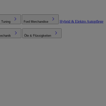
Hybrid & Elektro
Autopflege
& Tuning
Ford Merchandise
echanik
Öle & Flüssigkeiten