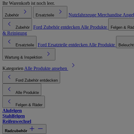
Ihr Warenkorb ist noch leer.
Nutzfahrzeuge
Merchandise
Ange
Zubehör
Ersatzteile
Ford Zubehör entdecken
Alle Produkte
Zubehör
Felgen & Räd
& Reinigung
Ford Ersatzteile entdecken
Alle Produkte
Ersatzteile
Beleuch
Wartung & Inspektion
Kategorien
Alle Produkte ansehen
Ford Zubehör entdecken
Alle Produkte
Felgen & Räder
Alufelgen
Stahlfelgen
Reifenwechsel
Radzubehör