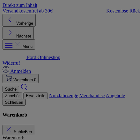
Direkt zum Inhalt
Versandkostenfrei ab 30€
Kostenlose Rüc
Vorherige
Nächste
Menü
Ford Onlineshop
Widerruf
Anmelden
Warenkorb
0
Suche
Nutzfahrzeuge
Merchandise
Angebote
Zubehör
Ersatzteile
Schließen
Warenkorb
Schließen
Warenkorb