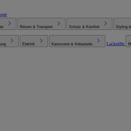
bote
er
Reisen & Transport
Schutz & Komfort
Styling 
Lackstifte
tung
Elektrik
Karosserie & Anbauteile
M