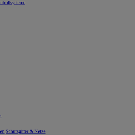
ntrollsysteme
n
ten
Schutzgitter & Netze