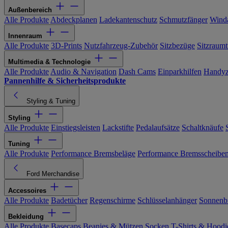
Außenbereich
Alle Produkte
Abdeckplanen
Ladekantenschutz
Schmutzfänger
Wind
Innenraum
Alle Produkte
3D-Prints
Nutzfahrzeug-Zubehör
Sitzbezüge
Sitzraumt
Multimedia & Technologie
Alle Produkte
Audio & Navigation
Dash Cams
Einparkhilfen
Handyz
Pannenhilfe & Sicherheitsprodukte
Styling & Tuning
Styling
Alle Produkte
Einstiegsleisten
Lackstifte
Pedalaufsätze
Schaltknäufe
Tuning
Alle Produkte
Performance Bremsbeläge
Performance Bremsscheibe
Ford Merchandise
Accessoires
Alle Produkte
Badetücher
Regenschirme
Schlüsselanhänger
Sonnenbr
Bekleidung
Alle Produkte
Basecaps
Beanies & Mützen
Socken
T-Shirts & Hoodi