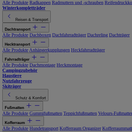
Alle Produkte
Radkappen
Radmuttern und -schrauben
Reifendruckko
Winterkompletträder
Reisen & Transport
Dachtransport
Alle Produkte
Dachboxen
Dachfahrradträger
Dachreling
Dachträger
Hecktransport
Alle Produkte
Anhängerkupplungen
Heckfahrradträger
Fahrradträger
Alle Produkte
Dachmontage
Heckmontage
Campingzubehör
Haustiere
Nutzfahrzeuge
Skiträger
Schutz & Komfort
Fußmatten
Alle Produkte
Gummifußmatten
Teppichfußmatten
Velours-Fußmatte
Kofferraum
Alle Produkte
Hundetransport
Kofferraum Organizer
Kofferraummat