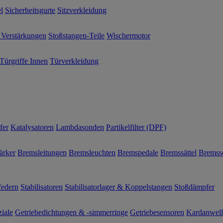
l
Sicherheitsgurte
Sitzverkleidung
 Verstärkungen
Stoßstangen-Teile
Wischermotor
Türgriffe Innen
Türverkleidung
fer
Katalysatoren
Lambdasonden
Partikelfilter (DPF)
ärker
Bremsleitungen
Bremsleuchten
Bremspedale
Bremssättel
Bremss
federn
Stabilisatoren
Stabilisatorlager & Koppelstangen
Stoßdämpfer
ziale
Getriebedichtungen & -simmerringe
Getriebesensoren
Kardanwel