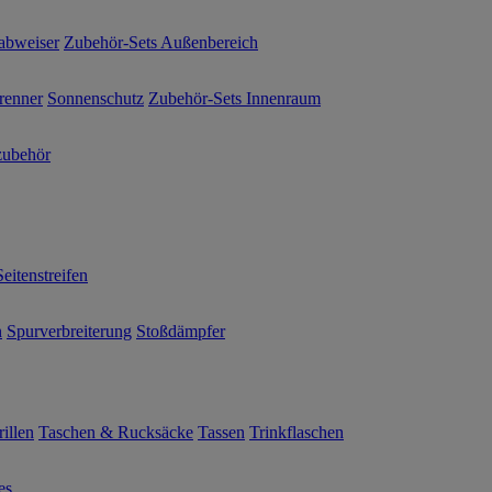
abweiser
Zubehör-Sets Außenbereich
renner
Sonnenschutz
Zubehör-Sets Innenraum
ubehör
Seitenstreifen
n
Spurverbreiterung
Stoßdämpfer
illen
Taschen & Rucksäcke
Tassen
Trinkflaschen
es