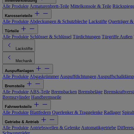
Innenverkleidung
Alle Produkte
Armaturenbrett-Teile
Mittelkonsole & Teile
Rückspiege
Karosserieteile
Alle Produkte
Abdeckungen & Schutzbleche
Lackstifte
Querträger &
Türteile
Alle Produkte
Schlösser & Schlüssel
Türdichtungen
Türgriffe Außen
Lackstifte
Mechanik
Auspuffanlagen
Alle Produkte
Abgaskrümmer
Auspuffdichtungen
Auspuffschalldämp
Bremsteile
Alle Produkte
ABS-Teile
Bremsbacken
Bremsbeläge
Bremskraftverst
Bremszylinder
Handbremsseile
Fahrwerksteile
Alle Produkte
Blattfedern
Querlenker & Traggelenke
Radlager
Spiral
Getriebe & Antrieb
Alle Produkte
Antriebswellen & Gelenke
Automatikgetriebe
Differen
Schwungräder