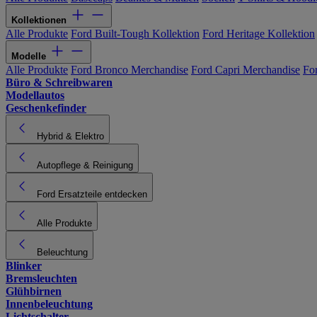
Kollektionen
Alle Produkte
Ford Built-Tough Kollektion
Ford Heritage Kollektion
Modelle
Alle Produkte
Ford Bronco Merchandise
Ford Capri Merchandise
Fo
Büro & Schreibwaren
Modellautos
Geschenkefinder
Hybrid & Elektro
Autopflege & Reinigung
Ford Ersatzteile entdecken
Alle Produkte
Beleuchtung
Blinker
Bremsleuchten
Glühbirnen
Innenbeleuchtung
Lichtschalter