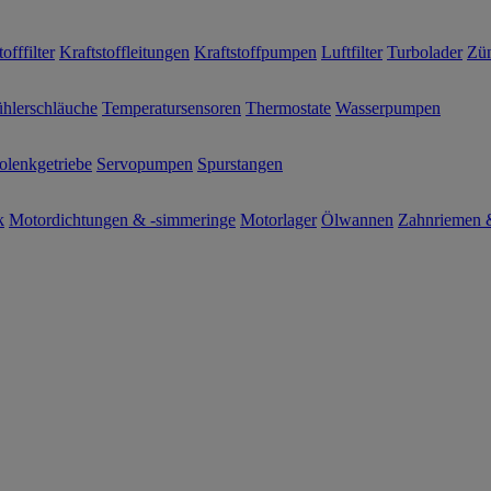
offfilter
Kraftstoffleitungen
Kraftstoffpumpen
Luftfilter
Turbolader
Zün
hlerschläuche
Temperatursensoren
Thermostate
Wasserpumpen
olenkgetriebe
Servopumpen
Spurstangen
k
Motordichtungen & -simmeringe
Motorlager
Ölwannen
Zahnriemen &