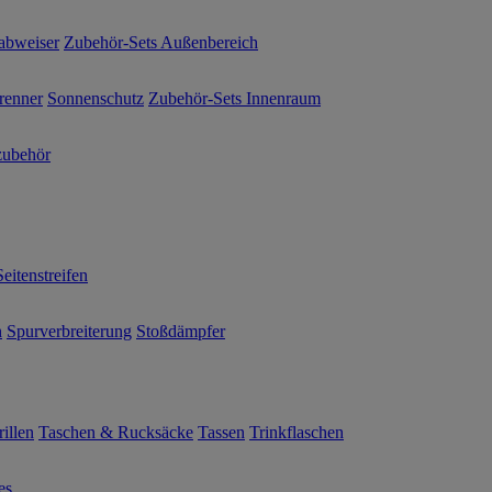
abweiser
Zubehör-Sets Außenbereich
renner
Sonnenschutz
Zubehör-Sets Innenraum
ubehör
Seitenstreifen
n
Spurverbreiterung
Stoßdämpfer
illen
Taschen & Rucksäcke
Tassen
Trinkflaschen
es