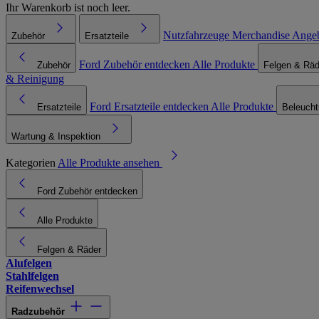
Ihr Warenkorb ist noch leer.
Nutzfahrzeuge
Merchandise
Ange
Zubehör
Ersatzteile
Ford Zubehör entdecken
Alle Produkte
Zubehör
Felgen & Räd
& Reinigung
Ford Ersatzteile entdecken
Alle Produkte
Ersatzteile
Beleuch
Wartung & Inspektion
Kategorien
Alle Produkte ansehen
Ford Zubehör entdecken
Alle Produkte
Felgen & Räder
Alufelgen
Stahlfelgen
Reifenwechsel
Radzubehör