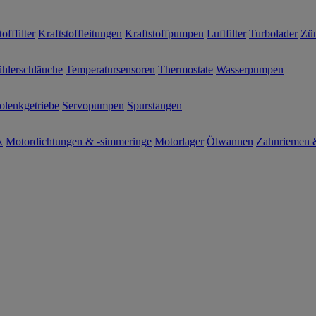
offfilter
Kraftstoffleitungen
Kraftstoffpumpen
Luftfilter
Turbolader
Zün
hlerschläuche
Temperatursensoren
Thermostate
Wasserpumpen
olenkgetriebe
Servopumpen
Spurstangen
k
Motordichtungen & -simmeringe
Motorlager
Ölwannen
Zahnriemen &