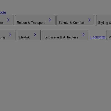
bote
er
Reisen & Transport
Schutz & Komfort
Styling 
Lackstifte
tung
Elektrik
Karosserie & Anbauteile
M