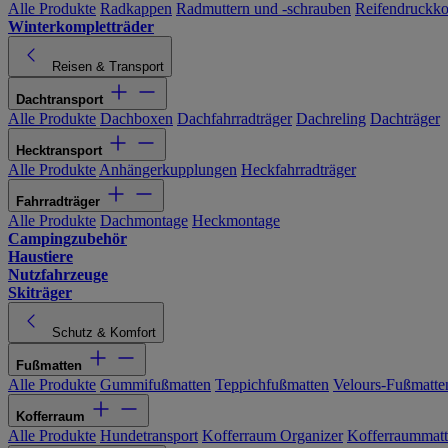
Alle Produkte
Radkappen
Radmuttern und -schrauben
Reifendruckko
Winterkompletträder
Reisen & Transport
Dachtransport
Alle Produkte
Dachboxen
Dachfahrradträger
Dachreling
Dachträger
Hecktransport
Alle Produkte
Anhängerkupplungen
Heckfahrradträger
Fahrradträger
Alle Produkte
Dachmontage
Heckmontage
Campingzubehör
Haustiere
Nutzfahrzeuge
Skiträger
Schutz & Komfort
Fußmatten
Alle Produkte
Gummifußmatten
Teppichfußmatten
Velours-Fußmatte
Kofferraum
Alle Produkte
Hundetransport
Kofferraum Organizer
Kofferraummat