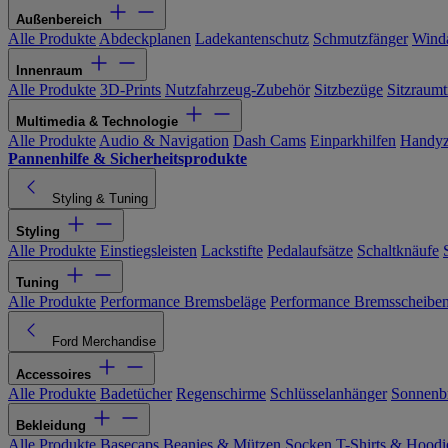
Außenbereich
Alle Produkte
Abdeckplanen
Ladekantenschutz
Schmutzfänger
Wind
Innenraum
Alle Produkte
3D-Prints
Nutzfahrzeug-Zubehör
Sitzbezüge
Sitzraumt
Multimedia & Technologie
Alle Produkte
Audio & Navigation
Dash Cams
Einparkhilfen
Handyz
Pannenhilfe & Sicherheitsprodukte
Styling & Tuning
Styling
Alle Produkte
Einstiegsleisten
Lackstifte
Pedalaufsätze
Schaltknäufe
Tuning
Alle Produkte
Performance Bremsbeläge
Performance Bremsscheibe
Ford Merchandise
Accessoires
Alle Produkte
Badetücher
Regenschirme
Schlüsselanhänger
Sonnenbr
Bekleidung
Alle Produkte
Basecaps
Beanies & Mützen
Socken
T-Shirts & Hoodi