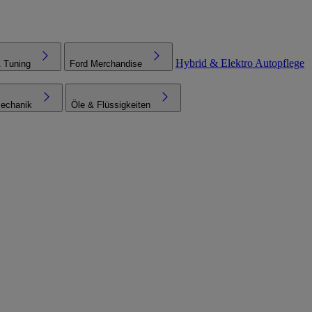
Hybrid & Elektro
Autopflege
& Tuning
Ford Merchandise
echanik
Öle & Flüssigkeiten