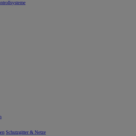
ntrollsysteme
n
ten
Schutzgitter & Netze