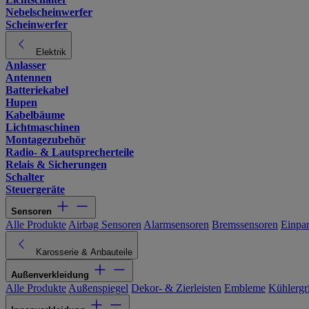
Nebelscheinwerfer
Scheinwerfer
Elektrik
Anlasser
Antennen
Batteriekabel
Hupen
Kabelbäume
Lichtmaschinen
Montagezubehör
Radio- & Lautsprecherteile
Relais & Sicherungen
Schalter
Steuergeräte
Sensoren
Alle Produkte
Airbag Sensoren
Alarmsensoren
Bremssensoren
Einpa
Karosserie & Anbauteile
Außenverkleidung
Alle Produkte
Außenspiegel
Dekor- & Zierleisten
Embleme
Kühlergri