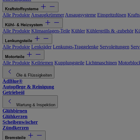
Kraftstoffsysteme
Alle Produkte
Ansaugkrümmer
Ansaugsysteme
Einspritzdüsen
Kraftst
Kühl- & Heizsystem
Alle Produkte
Klimaanlagen-Teile
Kühler
Kühlergrills & -zubehör
Kü
Lenkungsteile
Alle Produkte
Lenkräder
Lenkungs-Traggelenke
Servoleitungen
Serv
Motorteile
Alle Produkte
Keilriemen
Kupplungsteile
Lichtmaschinen
Motorbloc
Öle & Flüssigkeiten
AdBlue®
Autopflege & Reinigung
Getriebeöl
Wartung & Inspektion
Glühbirnen
Glühkerzen
Scheibenwischer
Zündkerzen
Bremsteile