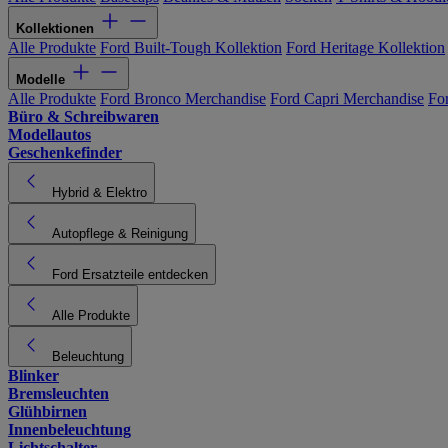
Kollektionen
Alle Produkte
Ford Built-Tough Kollektion
Ford Heritage Kollektion
Modelle
Alle Produkte
Ford Bronco Merchandise
Ford Capri Merchandise
Fo
Büro & Schreibwaren
Modellautos
Geschenkefinder
Hybrid & Elektro
Autopflege & Reinigung
Ford Ersatzteile entdecken
Alle Produkte
Beleuchtung
Blinker
Bremsleuchten
Glühbirnen
Innenbeleuchtung
Lichtschalter