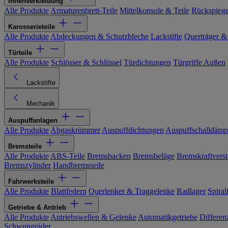
Innenverkleidung
Alle Produkte
Armaturenbrett-Teile
Mittelkonsole & Teile
Rückspiege
Karosserieteile
Alle Produkte
Abdeckungen & Schutzbleche
Lackstifte
Querträger &
Türteile
Alle Produkte
Schlösser & Schlüssel
Türdichtungen
Türgriffe Außen
Lackstifte
Mechanik
Auspuffanlagen
Alle Produkte
Abgaskrümmer
Auspuffdichtungen
Auspuffschalldämp
Bremsteile
Alle Produkte
ABS-Teile
Bremsbacken
Bremsbeläge
Bremskraftverst
Bremszylinder
Handbremsseile
Fahrwerksteile
Alle Produkte
Blattfedern
Querlenker & Traggelenke
Radlager
Spiral
Getriebe & Antrieb
Alle Produkte
Antriebswellen & Gelenke
Automatikgetriebe
Differen
Schwungräder