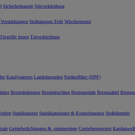
l
Sicherheitsgurte
Sitzverkleidung
 Verstärkungen
Stoßstangen-Teile
Wischermotor
Türgriffe Innen
Türverkleidung
fer
Katalysatoren
Lambdasonden
Partikelfilter (DPF)
ärker
Bremsleitungen
Bremsleuchten
Bremspedale
Bremssättel
Bremss
federn
Stabilisatoren
Stabilisatorlager & Koppelstangen
Stoßdämpfer
ziale
Getriebedichtungen & -simmerringe
Getriebesensoren
Kardanwel