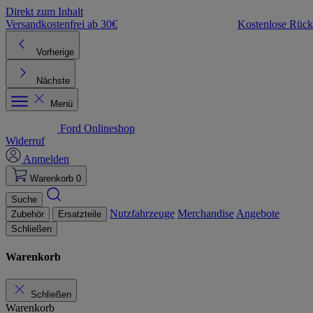
Direkt zum Inhalt
Versandkostenfrei ab 30€
Kostenlose Rüc
Vorherige
Nächste
Menü
Ford Onlineshop
Widerruf
Anmelden
Warenkorb
0
Suche
Nutzfahrzeuge
Merchandise
Angebote
Zubehör
Ersatzteile
Schließen
Warenkorb
Schließen
Warenkorb