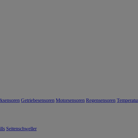
rksensoren
Getriebesensoren
Motorsensoren
Regensensoren
Temperatu
lls
Seitenschweller