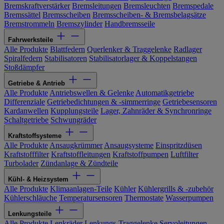
Bremskraftverstärker
Bremsleitungen
Bremsleuchten
Bremspedale
Bremssättel
Bremsscheiben
Bremsscheiben- & Bremsbelagsätze
Bremstrommeln
Bremszylinder
Handbremsseile
Fahrwerksteile
Alle Produkte
Blattfedern
Querlenker & Traggelenke
Radlager
Spiralfedern
Stabilisatoren
Stabilisatorlager & Koppelstangen
Stoßdämpfer
Getriebe & Antrieb
Alle Produkte
Antriebswellen & Gelenke
Automatikgetriebe
Differenziale
Getriebedichtungen & -simmerringe
Getriebesensoren
Kardanwellen
Kupplungsteile
Lager, Zahnräder & Synchronringe
Schaltgetriebe
Schwungräder
Kraftstoffsysteme
Alle Produkte
Ansaugkrümmer
Ansaugsysteme
Einspritzdüsen
Kraftstofffilter
Kraftstoffleitungen
Kraftstoffpumpen
Luftfilter
Turbolader
Zündanlage & Zündteile
Kühl- & Heizsystem
Alle Produkte
Klimaanlagen-Teile
Kühler
Kühlergrills & -zubehör
Kühlerschläuche
Temperatursensoren
Thermostate
Wasserpumpen
Lenkungsteile
Alle Produkte
Lenkräder
Lenkungs-Traggelenke
Servoleitungen