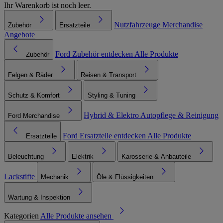
Ihr Warenkorb ist noch leer.
Nutzfahrzeuge
Merchandise
Zubehör
Ersatzteile
Angebote
Ford Zubehör entdecken
Alle Produkte
Zubehör
Felgen & Räder
Reisen & Transport
Schutz & Komfort
Styling & Tuning
Hybrid & Elektro
Autopflege & Reinigung
Ford Merchandise
Ford Ersatzteile entdecken
Alle Produkte
Ersatzteile
Beleuchtung
Elektrik
Karosserie & Anbauteile
Lackstifte
Mechanik
Öle & Flüssigkeiten
Wartung & Inspektion
Kategorien
Alle Produkte ansehen