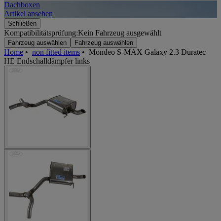
Dachboxen
A
Artikel ansehen
A
Schließen
Kompatibilitätsprüfung:
Kein Fahrzeug ausgewählt
Fahrzeug auswählen
Fahrzeug auswählen
Home
•
non fitted items
•
Mondeo S-MAX Galaxy 2.3 Duratec
HE Endschalldämpfer links