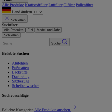
Filter
Alle Produkte
Kraftstofffilter
Luftfilter
Ölfilter
Pollenfilter
Land ändern
Schließen
Suchfilter:
Alle Produkte
FIN
Modell und Jahr
Schließen
Suche
Beliebte Suchen
Alufelgen
Fußmatten
Lackstifte
Dachreling
Sitzbezüge
Scheibenwischer
Suchvorschläge
Beliebte Kategorien
Alle Produkte ansehen