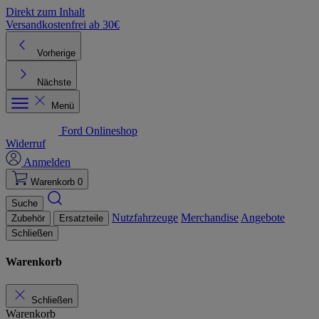
Direkt zum Inhalt
Versandkostenfrei ab 30€
K
Vorherige
Nächste
Menü
Ford Onlineshop
Widerruf
Anmelden
Warenkorb
0
Suche
Nutzfahrzeuge
Merchandise
Angebote
Zubehör
Ersatzteile
Schließen
Warenkorb
Schließen
Warenkorb