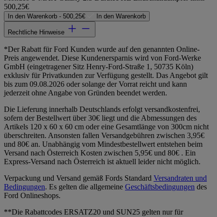
500,25€
In den Warenkorb -
500,25€
In den Warenkorb
Rechtliche Hinweise
*Der Rabatt für Ford Kunden wurde auf den genannten Online-
Preis angewendet. Diese Kundenersparnis wird von Ford-Werke
GmbH (eingetragener Sitz Henry-Ford-Straße 1, 50735 Köln)
exklusiv für Privatkunden zur Verfügung gestellt. Das Angebot gilt
bis zum 09.08.2026 oder solange der Vorrat reicht und kann
jederzeit ohne Angabe von Gründen beendet werden.
Die Lieferung innerhalb Deutschlands erfolgt versandkostenfrei,
sofern der Bestellwert über 30€ liegt und die Abmessungen des
Artikels 120 x 60 x 60 cm oder eine Gesamtlänge von 300cm nicht
überschreiten. Ansonsten fallen Versandgebühren zwischen 3,95€
und 80€ an. Unabhängig vom Mindestbestellwert entstehen beim
Versand nach Österreich Kosten zwischen 5,95€ und 80€ . Ein
Express-Versand nach Österreich ist aktuell leider nicht möglich.
Verpackung und Versand gemäß Fords Standard
Versandraten und
Bedingungen
. Es gelten die allgemeine
Geschäftsbedingungen
des
Ford Onlineshops.
**Die Rabattcodes ERSATZ20 und SUN25 gelten nur für