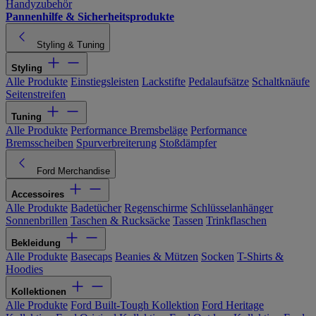
Handyzubehör
Pannenhilfe & Sicherheitsprodukte
Styling & Tuning
Styling
Alle Produkte
Einstiegsleisten
Lackstifte
Pedalaufsätze
Schaltknäufe
Seitenstreifen
Tuning
Alle Produkte
Performance Bremsbeläge
Performance
Bremsscheiben
Spurverbreiterung
Stoßdämpfer
Ford Merchandise
Accessoires
Alle Produkte
Badetücher
Regenschirme
Schlüsselanhänger
Sonnenbrillen
Taschen & Rucksäcke
Tassen
Trinkflaschen
Bekleidung
Alle Produkte
Basecaps
Beanies & Mützen
Socken
T-Shirts &
Hoodies
Kollektionen
Alle Produkte
Ford Built-Tough Kollektion
Ford Heritage