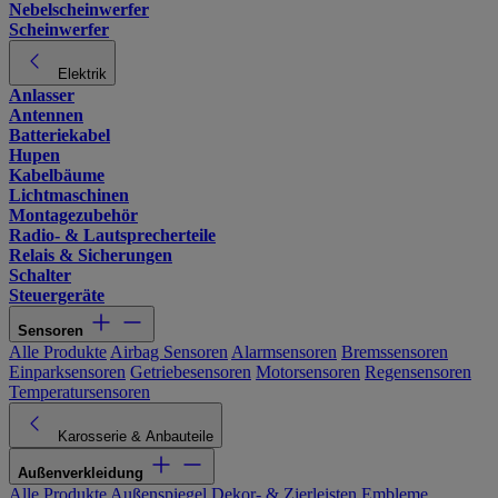
Nebelscheinwerfer
Scheinwerfer
Elektrik
Anlasser
Antennen
Batteriekabel
Hupen
Kabelbäume
Lichtmaschinen
Montagezubehör
Radio- & Lautsprecherteile
Relais & Sicherungen
Schalter
Steuergeräte
Sensoren
Alle Produkte
Airbag Sensoren
Alarmsensoren
Bremssensoren
Einparksensoren
Getriebesensoren
Motorsensoren
Regensensoren
Temperatursensoren
Karosserie & Anbauteile
Außenverkleidung
Alle Produkte
Außenspiegel
Dekor- & Zierleisten
Embleme