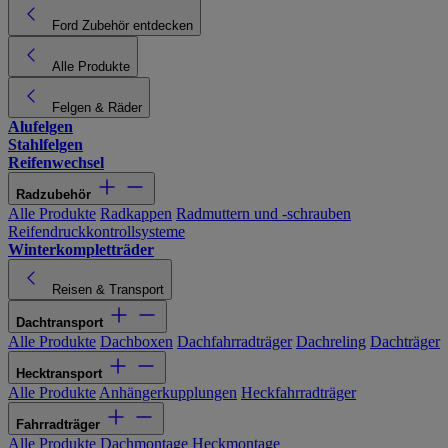
Ford Zubehör entdecken
Alle Produkte
Felgen & Räder
Alufelgen
Stahlfelgen
Reifenwechsel
Radzubehör
Alle Produkte
Radkappen
Radmuttern und -schrauben
Reifendruckkontrollsysteme
Winterkompletträder
Reisen & Transport
Dachtransport
Alle Produkte
Dachboxen
Dachfahrradträger
Dachreling
Dachträger
Hecktransport
Alle Produkte
Anhängerkupplungen
Heckfahrradträger
Fahrradträger
Alle Produkte
Dachmontage
Heckmontage