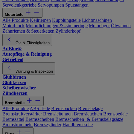
Servolenkgetriebe
Servopumpen
Spurstangen
Motorteile
Alle Produkte
Keilriemen
Kupplungsteile
Lichtmaschinen
Motorblock
Motordichtungen & -simmeringe
Motorlager
Ölwannen
Zahnriemen & Steuerketten
Zylinderkopf
Öle & Flüssigkeiten
AdBlue®
Autopflege & Reinigung
Getriebeöl
Wartung & Inspektion
Glühbirnen
Glühkerzen
Scheibenwischer
Zündkerzen
Bremsteile
Alle Produkte
ABS-Teile
Bremsbacken
Bremsbeläge
Bremskraftverstärker
Bremsleitungen
Bremsleuchten
Bremspedale
Bremssättel
Bremsscheiben
Bremsscheiben- & Bremsbelagsätze
Bremstrommeln
Bremszylinder
Handbremsseile