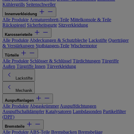
Kühlergrills
Seitenschweller
Innenverkleidung
Alle Produkte
Armaturenbrett-Teile
Mittelkonsole & Teile
Rückspiegel
Sicherheitsgurte
Sitzverkleidung
Karosserieteile
Alle Produkte
Abdeckungen & Schutzbleche
Lackstifte
Querträger
& Verstärkungen
Stoßstangen-Teile
Wischermotor
Türteile
Alle Produkte
Schlösser & Schlüssel
Türdichtungen
Türgriffe
Außen
Türgriffe Innen
Türverkleidung
Lackstifte
Mechanik
Auspuffanlagen
Alle Produkte
Abgaskrümmer
Auspuffdichtungen
Auspuffschalldämpfer
Katalysatoren
Lambdasonden
Partikelfilter
(DPF)
Bremsteile
Alle Produkte
ABS-Teile
Bremsbacken
Bremsbeläge