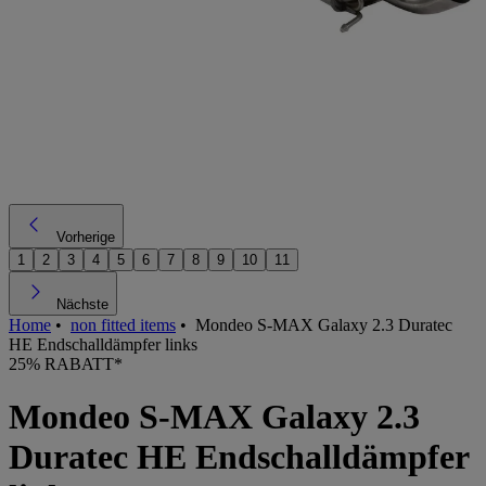
Vorherige
1
2
3
4
5
6
7
8
9
10
11
Nächste
Home
•
non fitted items
•
Mondeo S-MAX Galaxy 2.3 Duratec
HE Endschalldämpfer links
25% RABATT*
Mondeo S-MAX Galaxy 2.3
Duratec HE Endschalldämpfer