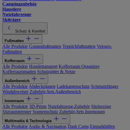
Campingzubehör
Haustiere
Nutzfahrzeuge
Skiträger
Schutz & Komfort
Fußmatten
Alle Produkte
Gummifußmatten
Teppichfußmatten
Velours-
Fußmatten
Kofferraum
Alle Produkte
Hundetransport
Kofferraum Organizer
Kofferraummatten
Schutzgitter & Netze
Außenbereich
Alle Produkte
Abdeckplanen
Ladekantenschutz
Schmutzfänger
Windabweiser
Zubehör-Sets Außenbereich
Innenraum
Alle Produkte
3D-Prints
Nutzfahrzeug-Zubehör
Sitzbezüge
Sitzraumtrenner
Sonnenschutz
Zubehör-Sets Innenraum
Multimedia & Technologie
Alle Produkte
Audio & Navigation
Dash Cams
Einparkhilfen