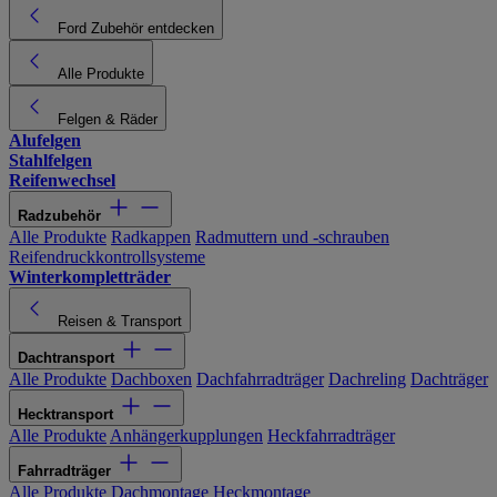
Ford Zubehör entdecken
Alle Produkte
Felgen & Räder
Alufelgen
Stahlfelgen
Reifenwechsel
Radzubehör
Alle Produkte
Radkappen
Radmuttern und -schrauben
Reifendruckkontrollsysteme
Winterkompletträder
Reisen & Transport
Dachtransport
Alle Produkte
Dachboxen
Dachfahrradträger
Dachreling
Dachträger
Hecktransport
Alle Produkte
Anhängerkupplungen
Heckfahrradträger
Fahrradträger
Alle Produkte
Dachmontage
Heckmontage