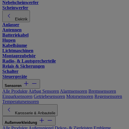
Nebelscheinwerfer
Scheinwerfer
Elektrik
Anlasser
Antennen
Batteriekabel
Hupen
Kabelbäume
Lichtmaschinen
Montagezubehör
Radio- & Lautsprecherteile
Relais & Sicherungen
Schalter
Steuergeräte
Sensoren
Alle Produkte
Airbag Sensoren
Alarmsensoren
Bremssensoren
Einparksensoren
Getriebesensoren
Motorsensoren
Regensensoren
Temperatursensoren
Karosserie & Anbauteile
Außenverkleidung
Alle Produkte
Außenspiegel
Dekor- & Zierleisten
Embleme