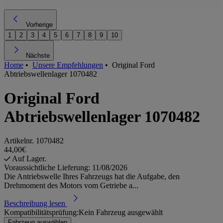
Vorherige
1
2
3
4
5
6
7
8
9
10
Nächste
Home
•
Unsere Empfehlungen
•
Original Ford
Abtriebswellenlager 1070482
Original Ford
Abtriebswellenlager 1070482
Artikelnr.
1070482
44,00€
Auf Lager.
Voraussichtliche Lieferung: 11/08/2026
Die Antriebswelle Ihres Fahrzeugs hat die Aufgabe, den
Drehmoment des Motors vom Getriebe a...
Beschreibung lesen
Kompatibilitätsprüfung:
Kein Fahrzeug ausgewählt
Fahrzeug auswählen