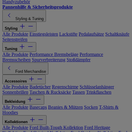
Handyzubehör
Pannenhilfe & Sicherheitsprodukte
Styling & Tuning
Styling
Alle Produkte
Einstiegsleisten
Lackstifte
Pedalaufsätze
Schaltknäufe
Seitenstreifen
Tuning
Alle Produkte
Performance Bremsbeläge
Performance
Bremsscheiben
Spurverbreiterung
Stoßdämpfer
Ford Merchandise
Accessoires
Alle Produkte
Badetücher
Regenschirme
Schlüsselanhänger
Sonnenbrillen
Taschen & Rucksäcke
Tassen
Trinkflaschen
Bekleidung
Alle Produkte
Basecaps
Beanies & Mützen
Socken
T-Shirts &
Hoodies
Kollektionen
Alle Produkte
Ford Built-Tough Kollektion
Ford Heritage