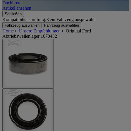
Dachboxen
A
Artikel ansehen
A
Schließen
Kompatibilitätsprüfung:
Kein Fahrzeug ausgewählt
Fahrzeug auswählen
Fahrzeug auswählen
Home
•
Unsere Empfehlungen
•
Original Ford
Abtriebswellenlager 1070482