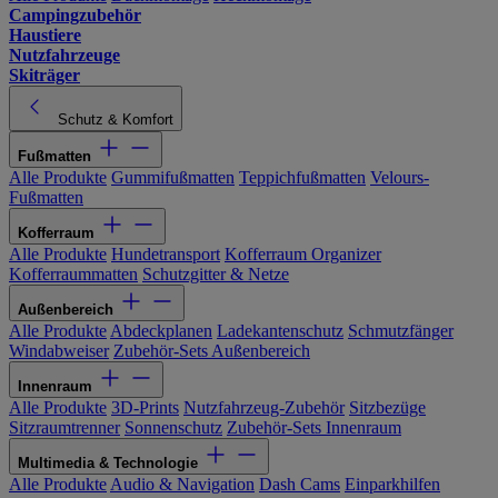
Campingzubehör
Haustiere
Nutzfahrzeuge
Skiträger
Schutz & Komfort
Fußmatten
Alle Produkte
Gummifußmatten
Teppichfußmatten
Velours-
Fußmatten
Kofferraum
Alle Produkte
Hundetransport
Kofferraum Organizer
Kofferraummatten
Schutzgitter & Netze
Außenbereich
Alle Produkte
Abdeckplanen
Ladekantenschutz
Schmutzfänger
Windabweiser
Zubehör-Sets Außenbereich
Innenraum
Alle Produkte
3D-Prints
Nutzfahrzeug-Zubehör
Sitzbezüge
Sitzraumtrenner
Sonnenschutz
Zubehör-Sets Innenraum
Multimedia & Technologie
Alle Produkte
Audio & Navigation
Dash Cams
Einparkhilfen