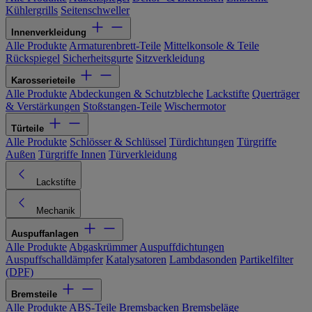
Kühlergrills
Seitenschweller
Innenverkleidung
Alle Produkte
Armaturenbrett-Teile
Mittelkonsole & Teile
Rückspiegel
Sicherheitsgurte
Sitzverkleidung
Karosserieteile
Alle Produkte
Abdeckungen & Schutzbleche
Lackstifte
Querträger
& Verstärkungen
Stoßstangen-Teile
Wischermotor
Türteile
Alle Produkte
Schlösser & Schlüssel
Türdichtungen
Türgriffe
Außen
Türgriffe Innen
Türverkleidung
Lackstifte
Mechanik
Auspuffanlagen
Alle Produkte
Abgaskrümmer
Auspuffdichtungen
Auspuffschalldämpfer
Katalysatoren
Lambdasonden
Partikelfilter
(DPF)
Bremsteile
Alle Produkte
ABS-Teile
Bremsbacken
Bremsbeläge