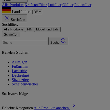
Filter
Alle Produkte
Kraftstofffilter
Luftfilter
Ölfilter
Pollenfilter
Land ändern
Schließen
Suchfilter:
Alle Produkte
FIN
Modell und Jahr
Schließen
Suche
Beliebte Suchen
Alufelgen
Fußmatten
Lackstifte
Dachreling
Sitzbezüge
Scheibenwischer
Suchvorschläge
Beliebte Kategorien
Alle Produkte ansehen