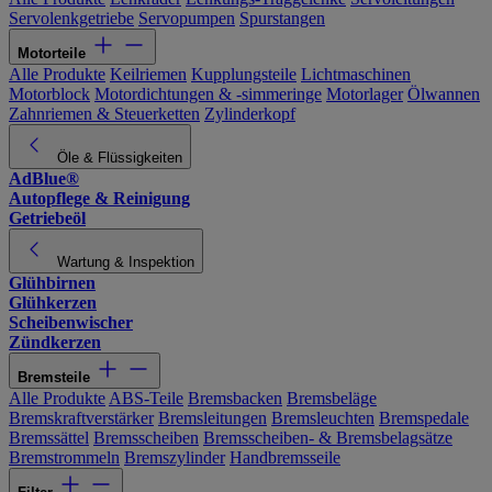
Servolenkgetriebe
Servopumpen
Spurstangen
Motorteile
Alle Produkte
Keilriemen
Kupplungsteile
Lichtmaschinen
Motorblock
Motordichtungen & -simmeringe
Motorlager
Ölwannen
Zahnriemen & Steuerketten
Zylinderkopf
Öle & Flüssigkeiten
AdBlue®
Autopflege & Reinigung
Getriebeöl
Wartung & Inspektion
Glühbirnen
Glühkerzen
Scheibenwischer
Zündkerzen
Bremsteile
Alle Produkte
ABS-Teile
Bremsbacken
Bremsbeläge
Bremskraftverstärker
Bremsleitungen
Bremsleuchten
Bremspedale
Bremssättel
Bremsscheiben
Bremsscheiben- & Bremsbelagsätze
Bremstrommeln
Bremszylinder
Handbremsseile