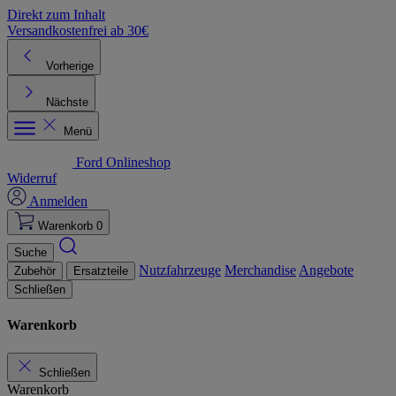
Direkt zum Inhalt
Versandkostenfrei ab 30€
K
Vorherige
Nächste
Menü
Ford Onlineshop
Widerruf
Anmelden
Warenkorb
0
Suche
Nutzfahrzeuge
Merchandise
Angebote
Zubehör
Ersatzteile
Schließen
Warenkorb
Schließen
Warenkorb