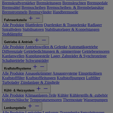
Bremskraftverstärker
Bremsleitungen
Bremsleuchten
Bremspedale
Bremssättel
Bremsscheiben
Bremsscheiben- & Bremsbelagsätze
Bremstrommeln
Bremszylinder
Handbremsseile
Fahrwerksteile
Alle Produkte
Blattfedern
Querlenker & Traggelenke
Radlager
Spiralfedern
Stabilisatoren
Stabilisatorlager & Koppelstangen
Stoßdämpfer
Getriebe & Antrieb
Alle Produkte
Antriebswellen & Gelenke
Automatikgetriebe
Differenziale
Getriebedichtungen & -simmerringe
Getriebesensoren
Kardanwellen
Kupplungsteile
Lager, Zahnräder & Synchronringe
Schaltgetriebe
Schwungräder
Kraftstoffsysteme
Alle Produkte
Ansaugkrümmer
Ansaugsysteme
Einspritzdüsen
Kraftstofffilter
Kraftstoffleitungen
Kraftstoffpumpen
Luftfilter
Turbolader
Zündanlage & Zündteile
Kühl- & Heizsystem
Alle Produkte
Klimaanlagen-Teile
Kühler
Kühlergrills & -zubehör
Kühlerschläuche
Temperatursensoren
Thermostate
Wasserpumpen
Lenkungsteile
Alle Produkte
Lenkräder
Lenkungs-Traggelenke
Servoleitungen