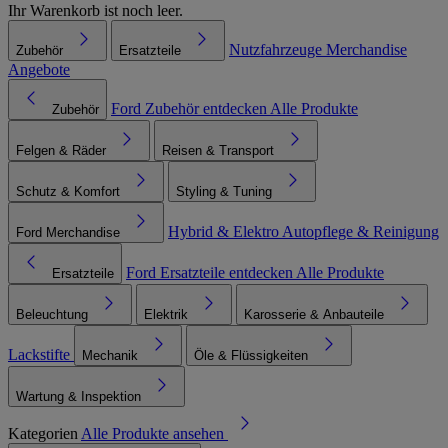
Ihr Warenkorb ist noch leer.
Nutzfahrzeuge
Merchandise
Zubehör
Ersatzteile
Angebote
Ford Zubehör entdecken
Alle Produkte
Zubehör
Felgen & Räder
Reisen & Transport
Schutz & Komfort
Styling & Tuning
Hybrid & Elektro
Autopflege & Reinigung
Ford Merchandise
Ford Ersatzteile entdecken
Alle Produkte
Ersatzteile
Beleuchtung
Elektrik
Karosserie & Anbauteile
Lackstifte
Mechanik
Öle & Flüssigkeiten
Wartung & Inspektion
Kategorien
Alle Produkte ansehen