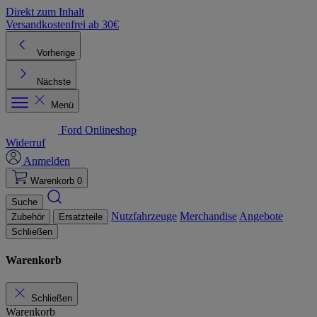
Direkt zum Inhalt
Versandkostenfrei ab 30€
K
Vorherige
Nächste
Menü
Ford Onlineshop
Widerruf
Anmelden
Warenkorb
0
Suche
Nutzfahrzeuge
Merchandise
Angebote
Zubehör
Ersatzteile
Schließen
Warenkorb
Schließen
Warenkorb