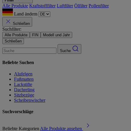
Filter
Alle Produkte
Kraftstofffilter
Luftfilter
Ölfilter
Pollenfilter
Land ändern
Schließen
Suchfilter:
Alle Produkte
FIN
Modell und Jahr
Schließen
Suche
Beliebte Suchen
Alufelgen
Fußmatten
Lackstifte
Dachreling
Sitzbezüge
Scheibenwischer
Suchvorschläge
Beliebte Kategorien
Alle Produkte ansehen