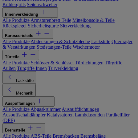
Kühlergrills
Seitenschweller
Innenverkleidung
Alle Produkte
Armaturenbrett-Teile
Mittelkonsole & Teile
Rückspiegel
Sicherheitsgurte
Sitzverkleidung
Karosserieteile
Alle Produkte
Abdeckungen & Schutzbleche
Lackstifte
Querträger
& Verstärkungen
Stoßstangen-Teile
Wischermotor
Türteile
Alle Produkte
Schlösser & Schlüssel
Türdichtungen
Türgriffe
Außen
Türgriffe Innen
Türverkleidung
Lackstifte
Mechanik
Auspuffanlagen
Alle Produkte
Abgaskrümmer
Auspuffdichtungen
Auspuffschalldämpfer
Katalysatoren
Lambdasonden
Partikelfilter
(DPF)
Bremsteile
Alle Produkte
ABS-Teile
Bremsbacken
Bremsbeläge