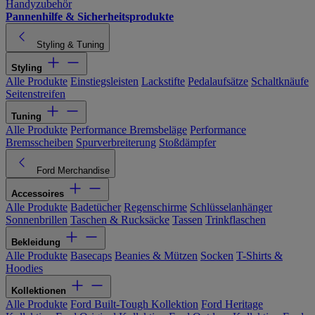
Handyzubehör
Pannenhilfe & Sicherheitsprodukte
Styling & Tuning
Styling
Alle Produkte
Einstiegsleisten
Lackstifte
Pedalaufsätze
Schaltknäufe
Seitenstreifen
Tuning
Alle Produkte
Performance Bremsbeläge
Performance
Bremsscheiben
Spurverbreiterung
Stoßdämpfer
Ford Merchandise
Accessoires
Alle Produkte
Badetücher
Regenschirme
Schlüsselanhänger
Sonnenbrillen
Taschen & Rucksäcke
Tassen
Trinkflaschen
Bekleidung
Alle Produkte
Basecaps
Beanies & Mützen
Socken
T-Shirts &
Hoodies
Kollektionen
Alle Produkte
Ford Built-Tough Kollektion
Ford Heritage