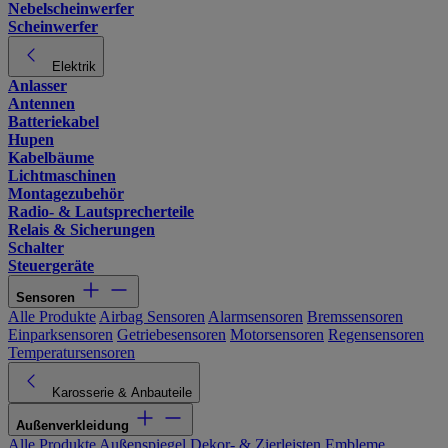
Nebelscheinwerfer
Scheinwerfer
Elektrik
Anlasser
Antennen
Batteriekabel
Hupen
Kabelbäume
Lichtmaschinen
Montagezubehör
Radio- & Lautsprecherteile
Relais & Sicherungen
Schalter
Steuergeräte
Sensoren
Alle Produkte
Airbag Sensoren
Alarmsensoren
Bremssensoren
Einparksensoren
Getriebesensoren
Motorsensoren
Regensensoren
Temperatursensoren
Karosserie & Anbauteile
Außenverkleidung
Alle Produkte
Außenspiegel
Dekor- & Zierleisten
Embleme