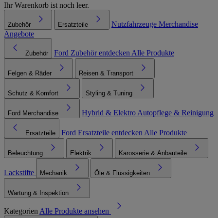
Ihr Warenkorb ist noch leer.
Nutzfahrzeuge
Merchandise
Zubehör
Ersatzteile
Angebote
Ford Zubehör entdecken
Alle Produkte
Zubehör
Felgen & Räder
Reisen & Transport
Schutz & Komfort
Styling & Tuning
Hybrid & Elektro
Autopflege & Reinigung
Ford Merchandise
Ford Ersatzteile entdecken
Alle Produkte
Ersatzteile
Beleuchtung
Elektrik
Karosserie & Anbauteile
Lackstifte
Mechanik
Öle & Flüssigkeiten
Wartung & Inspektion
Kategorien
Alle Produkte ansehen