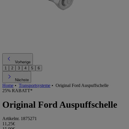
Vorherige
1
2
3
4
5
6
Nächste
Home
•
Transportsysteme
•
Original Ford Auspuffschelle
25% RABATT*
Original Ford Auspuffschelle
Artikelnr.
1875271
11,25€
15,00€