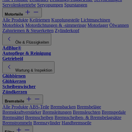
Servolenkgetriebe
Servopumpen
Spurstangen
Motorteile
Alle Produkte
Keilriemen
Kupplungsteile
Lichtmaschinen
Motorblock
Motordichtungen & -simmeringe
Motorlager
Ölwannen
Zahnriemen & Steuerketten
Zylinderkopf
Öle & Flüssigkeiten
AdBlue®
Autopflege & Reinigung
Getriebeöl
Wartung & Inspektion
Glühbirnen
Glühkerzen
Scheibenwischer
Zündkerzen
Bremsteile
Alle Produkte
ABS-Teile
Bremsbacken
Bremsbeläge
Bremskraftverstärker
Bremsleitungen
Bremsleuchten
Bremspedale
Bremssättel
Bremsscheiben
Bremsscheiben- & Bremsbelagsätze
Bremstrommeln
Bremszylinder
Handbremsseile