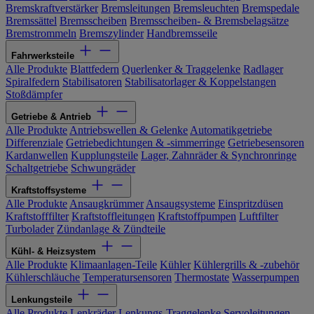
Bremskraftverstärker
Bremsleitungen
Bremsleuchten
Bremspedale
Bremssättel
Bremsscheiben
Bremsscheiben- & Bremsbelagsätze
Bremstrommeln
Bremszylinder
Handbremsseile
Fahrwerksteile
Alle Produkte
Blattfedern
Querlenker & Traggelenke
Radlager
Spiralfedern
Stabilisatoren
Stabilisatorlager & Koppelstangen
Stoßdämpfer
Getriebe & Antrieb
Alle Produkte
Antriebswellen & Gelenke
Automatikgetriebe
Differenziale
Getriebedichtungen & -simmerringe
Getriebesensoren
Kardanwellen
Kupplungsteile
Lager, Zahnräder & Synchronringe
Schaltgetriebe
Schwungräder
Kraftstoffsysteme
Alle Produkte
Ansaugkrümmer
Ansaugsysteme
Einspritzdüsen
Kraftstofffilter
Kraftstoffleitungen
Kraftstoffpumpen
Luftfilter
Turbolader
Zündanlage & Zündteile
Kühl- & Heizsystem
Alle Produkte
Klimaanlagen-Teile
Kühler
Kühlergrills & -zubehör
Kühlerschläuche
Temperatursensoren
Thermostate
Wasserpumpen
Lenkungsteile
Alle Produkte
Lenkräder
Lenkungs-Traggelenke
Servoleitungen