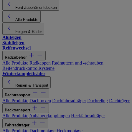
Ford Zubehör entdecken
Alle Produkte
Felgen & Räder
Alufelgen
Stahlfelgen
Reifenwechsel
Radzubehör
Alle Produkte
Radkappen
Radmuttern und -schrauben
Reifendruckkontrollsysteme
Winterkompletträder
Reisen & Transport
Dachtransport
Alle Produkte
Dachboxen
Dachfahrradträger
Dachreling
Dachträger
Hecktransport
Alle Produkte
Anhängerkupplungen
Heckfahrradträger
Fahrradträger
Alle Produkte
Dachmontage
Heckmontage