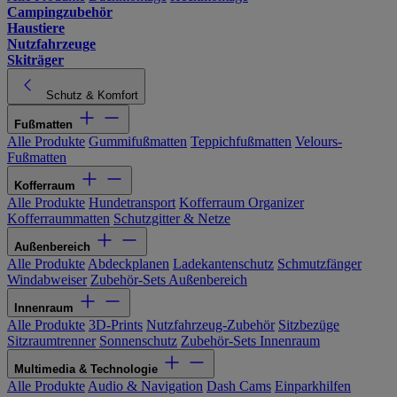
Campingzubehör
Haustiere
Nutzfahrzeuge
Skiträger
Schutz & Komfort
Fußmatten
Alle Produkte
Gummifußmatten
Teppichfußmatten
Velours-
Fußmatten
Kofferraum
Alle Produkte
Hundetransport
Kofferraum Organizer
Kofferraummatten
Schutzgitter & Netze
Außenbereich
Alle Produkte
Abdeckplanen
Ladekantenschutz
Schmutzfänger
Windabweiser
Zubehör-Sets Außenbereich
Innenraum
Alle Produkte
3D-Prints
Nutzfahrzeug-Zubehör
Sitzbezüge
Sitzraumtrenner
Sonnenschutz
Zubehör-Sets Innenraum
Multimedia & Technologie
Alle Produkte
Audio & Navigation
Dash Cams
Einparkhilfen