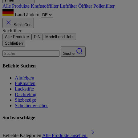
Filter
Alle Produkte
Kraftstofffilter
Luftfilter
Ölfilter
Pollenfilter
Land ändern
Schließen
Suchfilter:
Alle Produkte
FIN
Modell und Jahr
Schließen
Suche
Beliebte Suchen
Alufelgen
Fußmatten
Lackstifte
Dachreling
Sitzbezüge
Scheibenwischer
Suchvorschläge
Beliebte Kategorien
Alle Produkte ansehen