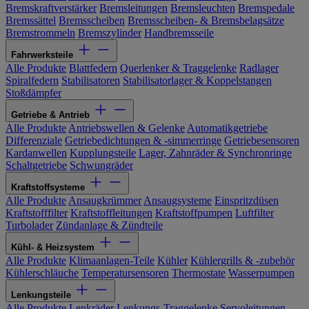
Bremskraftverstärker
Bremsleitungen
Bremsleuchten
Bremspedale
Bremssättel
Bremsscheiben
Bremsscheiben- & Bremsbelagsätze
Bremstrommeln
Bremszylinder
Handbremsseile
Fahrwerksteile
Alle Produkte
Blattfedern
Querlenker & Traggelenke
Radlager
Spiralfedern
Stabilisatoren
Stabilisatorlager & Koppelstangen
Stoßdämpfer
Getriebe & Antrieb
Alle Produkte
Antriebswellen & Gelenke
Automatikgetriebe
Differenziale
Getriebedichtungen & -simmerringe
Getriebesensoren
Kardanwellen
Kupplungsteile
Lager, Zahnräder & Synchronringe
Schaltgetriebe
Schwungräder
Kraftstoffsysteme
Alle Produkte
Ansaugkrümmer
Ansaugsysteme
Einspritzdüsen
Kraftstofffilter
Kraftstoffleitungen
Kraftstoffpumpen
Luftfilter
Turbolader
Zündanlage & Zündteile
Kühl- & Heizsystem
Alle Produkte
Klimaanlagen-Teile
Kühler
Kühlergrills & -zubehör
Kühlerschläuche
Temperatursensoren
Thermostate
Wasserpumpen
Lenkungsteile
Alle Produkte
Lenkräder
Lenkungs-Traggelenke
Servoleitungen