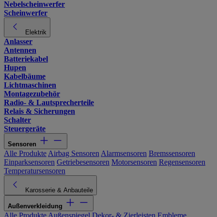
Nebelscheinwerfer
Scheinwerfer
Elektrik
Anlasser
Antennen
Batteriekabel
Hupen
Kabelbäume
Lichtmaschinen
Montagezubehör
Radio- & Lautsprecherteile
Relais & Sicherungen
Schalter
Steuergeräte
Sensoren
Alle Produkte
Airbag Sensoren
Alarmsensoren
Bremssensoren
Einparksensoren
Getriebesensoren
Motorsensoren
Regensensoren
Temperatursensoren
Karosserie & Anbauteile
Außenverkleidung
Alle Produkte
Außenspiegel
Dekor- & Zierleisten
Embleme