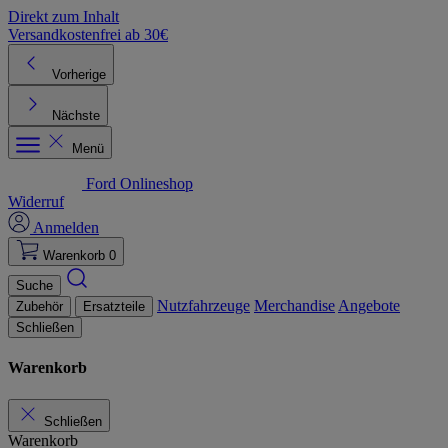
Direkt zum Inhalt
Versandkostenfrei ab 30€
K
Vorherige
Nächste
Menü
Ford Onlineshop
Widerruf
Anmelden
Warenkorb
0
Suche
Nutzfahrzeuge
Merchandise
Angebote
Zubehör
Ersatzteile
Schließen
Warenkorb
Schließen
Warenkorb