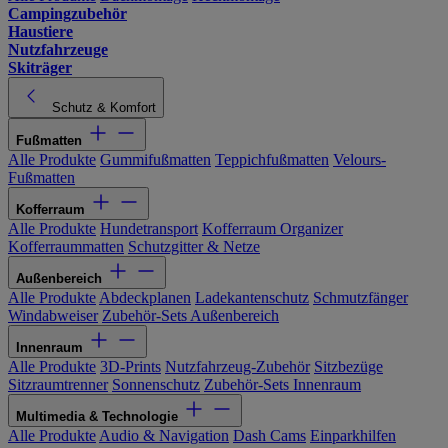
Campingzubehör
Haustiere
Nutzfahrzeuge
Skiträger
Schutz & Komfort
Fußmatten
Alle Produkte
Gummifußmatten
Teppichfußmatten
Velours-
Fußmatten
Kofferraum
Alle Produkte
Hundetransport
Kofferraum Organizer
Kofferraummatten
Schutzgitter & Netze
Außenbereich
Alle Produkte
Abdeckplanen
Ladekantenschutz
Schmutzfänger
Windabweiser
Zubehör-Sets Außenbereich
Innenraum
Alle Produkte
3D-Prints
Nutzfahrzeug-Zubehör
Sitzbezüge
Sitzraumtrenner
Sonnenschutz
Zubehör-Sets Innenraum
Multimedia & Technologie
Alle Produkte
Audio & Navigation
Dash Cams
Einparkhilfen