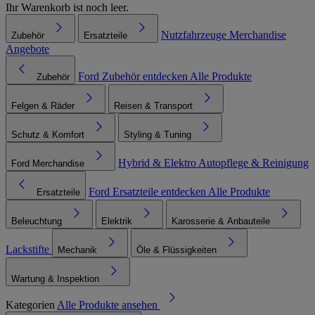
Ihr Warenkorb ist noch leer.
Nutzfahrzeuge
Merchandise
Zubehör
Ersatzteile
Angebote
Ford Zubehör entdecken
Alle Produkte
Zubehör
Felgen & Räder
Reisen & Transport
Schutz & Komfort
Styling & Tuning
Hybrid & Elektro
Autopflege & Reinigung
Ford Merchandise
Ford Ersatzteile entdecken
Alle Produkte
Ersatzteile
Beleuchtung
Elektrik
Karosserie & Anbauteile
Lackstifte
Mechanik
Öle & Flüssigkeiten
Wartung & Inspektion
Kategorien
Alle Produkte ansehen