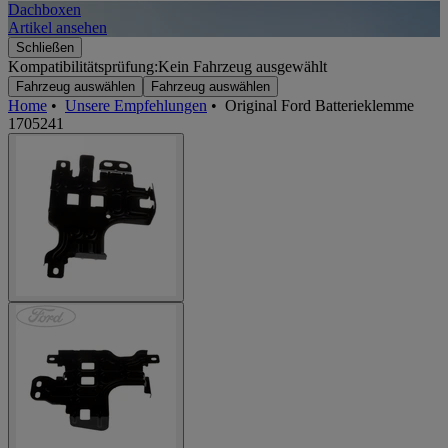
Dachboxen
A
Artikel ansehen
A
Schließen
Kompatibilitätsprüfung:
Kein Fahrzeug ausgewählt
Fahrzeug auswählen
Fahrzeug auswählen
Home
•
Unsere Empfehlungen
•
Original Ford Batterieklemme
1705241