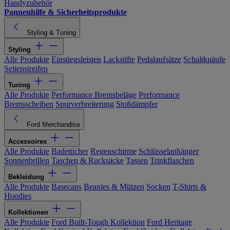
Handyzubehör
Pannenhilfe & Sicherheitsprodukte
Styling & Tuning
Styling
Alle Produkte
Einstiegsleisten
Lackstifte
Pedalaufsätze
Schaltknäufe
Seitenstreifen
Tuning
Alle Produkte
Performance Bremsbeläge
Performance
Bremsscheiben
Spurverbreiterung
Stoßdämpfer
Ford Merchandise
Accessoires
Alle Produkte
Badetücher
Regenschirme
Schlüsselanhänger
Sonnenbrillen
Taschen & Rucksäcke
Tassen
Trinkflaschen
Bekleidung
Alle Produkte
Basecaps
Beanies & Mützen
Socken
T-Shirts &
Hoodies
Kollektionen
Alle Produkte
Ford Built-Tough Kollektion
Ford Heritage