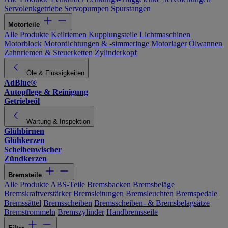
Servolenkgetriebe
Servopumpen
Spurstangen
Motorteile
Alle Produkte
Keilriemen
Kupplungsteile
Lichtmaschinen
Motorblock
Motordichtungen & -simmeringe
Motorlager
Ölwannen
Zahnriemen & Steuerketten
Zylinderkopf
Öle & Flüssigkeiten
AdBlue®
Autopflege & Reinigung
Getriebeöl
Wartung & Inspektion
Glühbirnen
Glühkerzen
Scheibenwischer
Zündkerzen
Bremsteile
Alle Produkte
ABS-Teile
Bremsbacken
Bremsbeläge
Bremskraftverstärker
Bremsleitungen
Bremsleuchten
Bremspedale
Bremssättel
Bremsscheiben
Bremsscheiben- & Bremsbelagsätze
Bremstrommeln
Bremszylinder
Handbremsseile