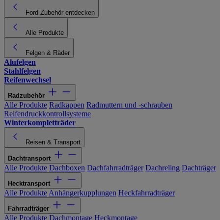
Ford Zubehör entdecken
Alle Produkte
Felgen & Räder
Alufelgen
Stahlfelgen
Reifenwechsel
Radzubehör
Alle Produkte
Radkappen
Radmuttern und -schrauben
Reifendruckkontrollsysteme
Winterkompletträder
Reisen & Transport
Dachtransport
Alle Produkte
Dachboxen
Dachfahrradträger
Dachreling
Dachträger
Hecktransport
Alle Produkte
Anhängerkupplungen
Heckfahrradträger
Fahrradträger
Alle Produkte
Dachmontage
Heckmontage