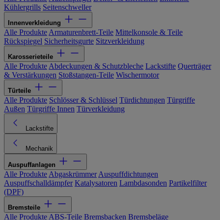
Kühlergrills
Seitenschweller
Innenverkleidung
Alle Produkte
Armaturenbrett-Teile
Mittelkonsole & Teile
Rückspiegel
Sicherheitsgurte
Sitzverkleidung
Karosserieteile
Alle Produkte
Abdeckungen & Schutzbleche
Lackstifte
Querträger
& Verstärkungen
Stoßstangen-Teile
Wischermotor
Türteile
Alle Produkte
Schlösser & Schlüssel
Türdichtungen
Türgriffe
Außen
Türgriffe Innen
Türverkleidung
Lackstifte
Mechanik
Auspuffanlagen
Alle Produkte
Abgaskrümmer
Auspuffdichtungen
Auspuffschalldämpfer
Katalysatoren
Lambdasonden
Partikelfilter
(DPF)
Bremsteile
Alle Produkte
ABS-Teile
Bremsbacken
Bremsbeläge