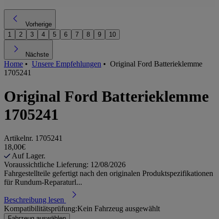
Vorherige
1
2
3
4
5
6
7
8
9
10
Nächste
Home
•
Unsere Empfehlungen
•
Original Ford Batterieklemme
1705241
Original Ford Batterieklemme
1705241
Artikelnr.
1705241
18,00€
Auf Lager.
Voraussichtliche Lieferung: 12/08/2026
Fahrgestellteile gefertigt nach den originalen Produktspezifikationen
für Rundum-Reparaturl...
Beschreibung lesen
Kompatibilitätsprüfung:
Kein Fahrzeug ausgewählt
Fahrzeug auswählen