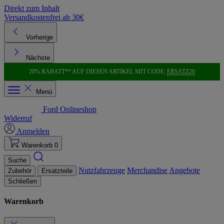
Direkt zum Inhalt
Versandkostenfrei ab 30€
K
Vorherige
Nächste
20% RABATT** AUF DIESEN ARTIKEL MIT CODE:
ERSATZ20
Menü
Ford Onlineshop
Widerruf
Anmelden
Warenkorb
0
Suche
Nutzfahrzeuge
Merchandise
Angebote
Zubehör
Ersatzteile
Schließen
Warenkorb