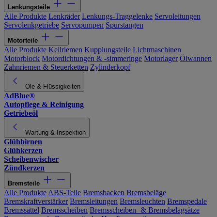
Lenkungsteile
Alle Produkte
Lenkräder
Lenkungs-Traggelenke
Servoleitungen
Servolenkgetriebe
Servopumpen
Spurstangen
Motorteile
Alle Produkte
Keilriemen
Kupplungsteile
Lichtmaschinen
Motorblock
Motordichtungen & -simmeringe
Motorlager
Ölwannen
Zahnriemen & Steuerketten
Zylinderkopf
Öle & Flüssigkeiten
AdBlue®
Autopflege & Reinigung
Getriebeöl
Wartung & Inspektion
Glühbirnen
Glühkerzen
Scheibenwischer
Zündkerzen
Bremsteile
Alle Produkte
ABS-Teile
Bremsbacken
Bremsbeläge
Bremskraftverstärker
Bremsleitungen
Bremsleuchten
Bremspedale
Bremssättel
Bremsscheiben
Bremsscheiben- & Bremsbelagsätze