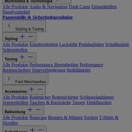
Multimedia & Technologie
Alle Produkte
Audio & Navigation
Dash Cams
Einparkhilfen
Handyzubehör
Pannenhilfe & Sicherheitsprodukte
Styling & Tuning
Styling
Alle Produkte
Einstiegsleisten
Lackstifte
Pedalaufsätze
Schaltknäufe
Seitenstreifen
Tuning
Alle Produkte
Performance Bremsbeläge
Performance
Bremsscheiben
Spurverbreiterung
Stoßdämpfer
Ford Merchandise
Accessoires
Alle Produkte
Badetücher
Regenschirme
Schlüsselanhänger
Sonnenbrillen
Taschen & Rucksäcke
Tassen
Trinkflaschen
Bekleidung
Alle Produkte
Basecaps
Beanies & Mützen
Socken
T-Shirts &
Hoodies