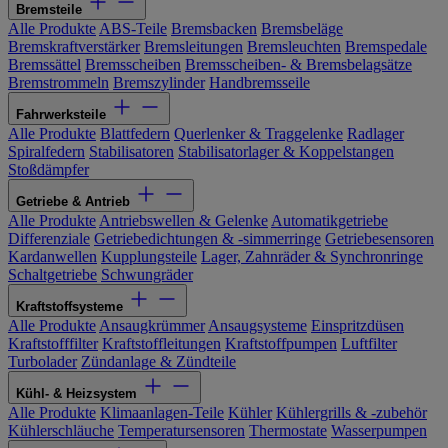
Bremsteile
Alle Produkte
ABS-Teile
Bremsbacken
Bremsbeläge
Bremskraftverstärker
Bremsleitungen
Bremsleuchten
Bremspedale
Bremssättel
Bremsscheiben
Bremsscheiben- & Bremsbelagsätze
Bremstrommeln
Bremszylinder
Handbremsseile
Fahrwerksteile
Alle Produkte
Blattfedern
Querlenker & Traggelenke
Radlager
Spiralfedern
Stabilisatoren
Stabilisatorlager & Koppelstangen
Stoßdämpfer
Getriebe & Antrieb
Alle Produkte
Antriebswellen & Gelenke
Automatikgetriebe
Differenziale
Getriebedichtungen & -simmerringe
Getriebesensoren
Kardanwellen
Kupplungsteile
Lager, Zahnräder & Synchronringe
Schaltgetriebe
Schwungräder
Kraftstoffsysteme
Alle Produkte
Ansaugkrümmer
Ansaugsysteme
Einspritzdüsen
Kraftstofffilter
Kraftstoffleitungen
Kraftstoffpumpen
Luftfilter
Turbolader
Zündanlage & Zündteile
Kühl- & Heizsystem
Alle Produkte
Klimaanlagen-Teile
Kühler
Kühlergrills & -zubehör
Kühlerschläuche
Temperatursensoren
Thermostate
Wasserpumpen