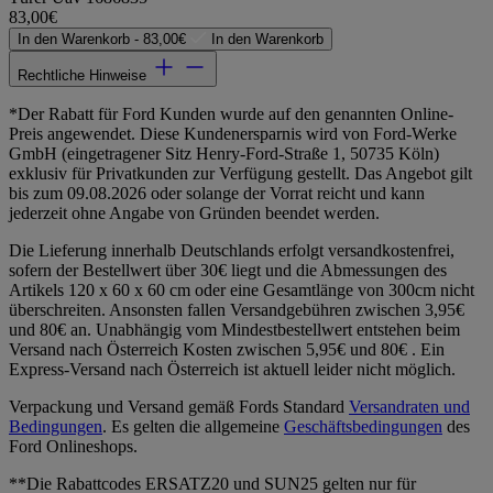
83,00€
In den Warenkorb -
83,00€
In den Warenkorb
Rechtliche Hinweise
*Der Rabatt für Ford Kunden wurde auf den genannten Online-
Preis angewendet. Diese Kundenersparnis wird von Ford-Werke
GmbH (eingetragener Sitz Henry-Ford-Straße 1, 50735 Köln)
exklusiv für Privatkunden zur Verfügung gestellt. Das Angebot gilt
bis zum 09.08.2026 oder solange der Vorrat reicht und kann
jederzeit ohne Angabe von Gründen beendet werden.
Die Lieferung innerhalb Deutschlands erfolgt versandkostenfrei,
sofern der Bestellwert über 30€ liegt und die Abmessungen des
Artikels 120 x 60 x 60 cm oder eine Gesamtlänge von 300cm nicht
überschreiten. Ansonsten fallen Versandgebühren zwischen 3,95€
und 80€ an. Unabhängig vom Mindestbestellwert entstehen beim
Versand nach Österreich Kosten zwischen 5,95€ und 80€ . Ein
Express-Versand nach Österreich ist aktuell leider nicht möglich.
Verpackung und Versand gemäß Fords Standard
Versandraten und
Bedingungen
. Es gelten die allgemeine
Geschäftsbedingungen
des
Ford Onlineshops.
**Die Rabattcodes ERSATZ20 und SUN25 gelten nur für