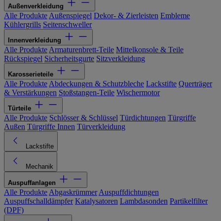
Außenverkleidung
Alle Produkte
Außenspiegel
Dekor- & Zierleisten
Embleme
Kühlergrills
Seitenschweller
Innenverkleidung
Alle Produkte
Armaturenbrett-Teile
Mittelkonsole & Teile
Rückspiegel
Sicherheitsgurte
Sitzverkleidung
Karosserieteile
Alle Produkte
Abdeckungen & Schutzbleche
Lackstifte
Querträger
& Verstärkungen
Stoßstangen-Teile
Wischermotor
Türteile
Alle Produkte
Schlösser & Schlüssel
Türdichtungen
Türgriffe
Außen
Türgriffe Innen
Türverkleidung
Lackstifte
Mechanik
Auspuffanlagen
Alle Produkte
Abgaskrümmer
Auspuffdichtungen
Auspuffschalldämpfer
Katalysatoren
Lambdasonden
Partikelfilter
(DPF)