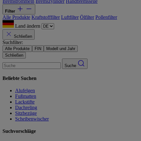
Bremstrommeln
Bremszylinder
Handbremsseile
Filter
Alle Produkte
Kraftstofffilter
Luftfilter
Ölfilter
Pollenfilter
Land ändern
Schließen
Suchfilter:
Alle Produkte
FIN
Modell und Jahr
Schließen
Suche
Beliebte Suchen
Alufelgen
Fußmatten
Lackstifte
Dachreling
Sitzbezüge
Scheibenwischer
Suchvorschläge