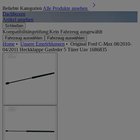
Beliebte Kategorien
Alle Produkte ansehen
Dachboxen
A
Artikel ansehen
A
Schließen
Kompatibilitätsprüfung:
Kein Fahrzeug ausgewählt
Fahrzeug auswählen
Fahrzeug auswählen
Home
•
Unsere Empfehlungen
•
Original Ford C-Max 08/2010-
04/2011 Heckklappe Gasfeder 5 Türer Uav 1686835