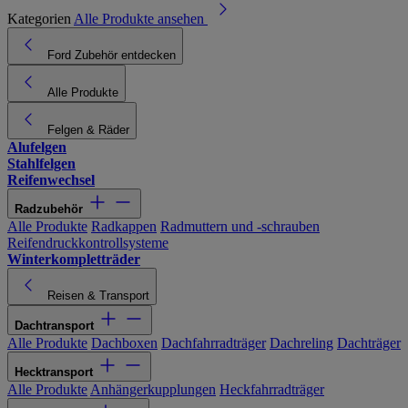
Kategorien
Alle Produkte ansehen
Ford Zubehör entdecken
Alle Produkte
Felgen & Räder
Alufelgen
Stahlfelgen
Reifenwechsel
Radzubehör
Alle Produkte
Radkappen
Radmuttern und -schrauben
Reifendruckkontrollsysteme
Winterkompletträder
Reisen & Transport
Dachtransport
Alle Produkte
Dachboxen
Dachfahrradträger
Dachreling
Dachträger
Hecktransport
Alle Produkte
Anhängerkupplungen
Heckfahrradträger