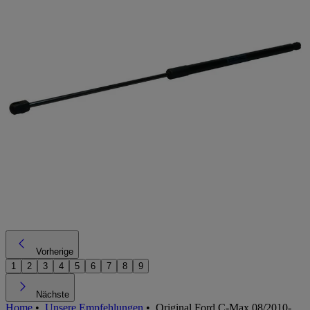
Vorherige
1
2
3
4
5
6
7
8
9
Nächste
Home
•
Unsere Empfehlungen
•
Original Ford C-Max 08/2010-