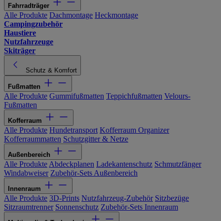
Fahrradträger
Alle Produkte
Dachmontage
Heckmontage
Campingzubehör
Haustiere
Nutzfahrzeuge
Skiträger
Schutz & Komfort
Fußmatten
Alle Produkte
Gummifußmatten
Teppichfußmatten
Velours-
Fußmatten
Kofferraum
Alle Produkte
Hundetransport
Kofferraum Organizer
Kofferraummatten
Schutzgitter & Netze
Außenbereich
Alle Produkte
Abdeckplanen
Ladekantenschutz
Schmutzfänger
Windabweiser
Zubehör-Sets Außenbereich
Innenraum
Alle Produkte
3D-Prints
Nutzfahrzeug-Zubehör
Sitzbezüge
Sitzraumtrenner
Sonnenschutz
Zubehör-Sets Innenraum