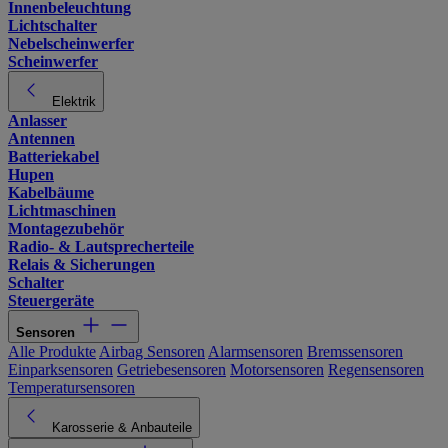
Innenbeleuchtung
Lichtschalter
Nebelscheinwerfer
Scheinwerfer
Elektrik
Anlasser
Antennen
Batteriekabel
Hupen
Kabelbäume
Lichtmaschinen
Montagezubehör
Radio- & Lautsprecherteile
Relais & Sicherungen
Schalter
Steuergeräte
Sensoren
Alle Produkte
Airbag Sensoren
Alarmsensoren
Bremssensoren
Einparksensoren
Getriebesensoren
Motorsensoren
Regensensoren
Temperatursensoren
Karosserie & Anbauteile