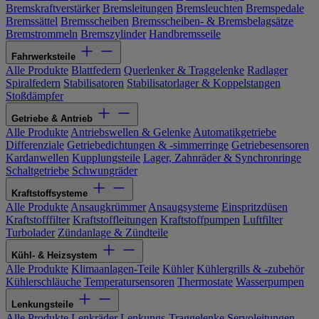
Bremskraftverstärker
Bremsleitungen
Bremsleuchten
Bremspedale
Bremssättel
Bremsscheiben
Bremsscheiben- & Bremsbelagsätze
Bremstrommeln
Bremszylinder
Handbremsseile
Fahrwerksteile
Alle Produkte
Blattfedern
Querlenker & Traggelenke
Radlager
Spiralfedern
Stabilisatoren
Stabilisatorlager & Koppelstangen
Stoßdämpfer
Getriebe & Antrieb
Alle Produkte
Antriebswellen & Gelenke
Automatikgetriebe
Differenziale
Getriebedichtungen & -simmerringe
Getriebesensoren
Kardanwellen
Kupplungsteile
Lager, Zahnräder & Synchronringe
Schaltgetriebe
Schwungräder
Kraftstoffsysteme
Alle Produkte
Ansaugkrümmer
Ansaugsysteme
Einspritzdüsen
Kraftstofffilter
Kraftstoffleitungen
Kraftstoffpumpen
Luftfilter
Turbolader
Zündanlage & Zündteile
Kühl- & Heizsystem
Alle Produkte
Klimaanlagen-Teile
Kühler
Kühlergrills & -zubehör
Kühlerschläuche
Temperatursensoren
Thermostate
Wasserpumpen
Lenkungsteile
Alle Produkte
Lenkräder
Lenkungs-Traggelenke
Servoleitungen