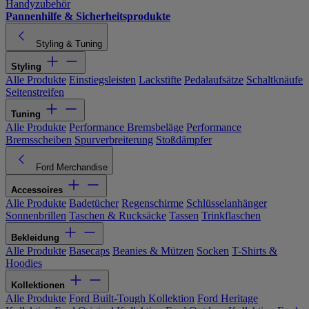
Handyzubehör
Pannenhilfe & Sicherheitsprodukte
Styling & Tuning
Styling
Alle Produkte
Einstiegsleisten
Lackstifte
Pedalaufsätze
Schaltknäufe
Seitenstreifen
Tuning
Alle Produkte
Performance Bremsbeläge
Performance
Bremsscheiben
Spurverbreiterung
Stoßdämpfer
Ford Merchandise
Accessoires
Alle Produkte
Badetücher
Regenschirme
Schlüsselanhänger
Sonnenbrillen
Taschen & Rucksäcke
Tassen
Trinkflaschen
Bekleidung
Alle Produkte
Basecaps
Beanies & Mützen
Socken
T-Shirts &
Hoodies
Kollektionen
Alle Produkte
Ford Built-Tough Kollektion
Ford Heritage