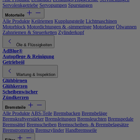
Servolenkgetriebe
Servopumpen
Spurstangen
Motorteile
Alle Produkte
Keilriemen
Kupplungsteile
Lichtmaschinen
Motorblock
Motordichtungen & -simmeringe
Motorlager
Ölwannen
Zahnriemen & Steuerketten
Zylinderkopf
Öle & Flüssigkeiten
AdBlue®
Autopflege & Reinigung
Getriebeöl
Wartung & Inspektion
Glühbirnen
Glühkerzen
Scheibenwischer
Zündkerzen
Bremsteile
Alle Produkte
ABS-Teile
Bremsbacken
Bremsbeläge
Bremskraftverstärker
Bremsleitungen
Bremsleuchten
Bremspedale
Bremssättel
Bremsscheiben
Bremsscheiben- & Bremsbelagsätze
Bremstrommeln
Bremszylinder
Handbremsseile