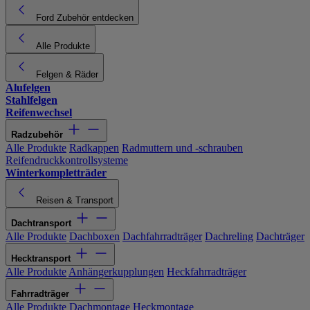
Ford Zubehör entdecken
Alle Produkte
Felgen & Räder
Alufelgen
Stahlfelgen
Reifenwechsel
Radzubehör
Alle Produkte
Radkappen
Radmuttern und -schrauben
Reifendruckkontrollsysteme
Winterkompletträder
Reisen & Transport
Dachtransport
Alle Produkte
Dachboxen
Dachfahrradträger
Dachreling
Dachträger
Hecktransport
Alle Produkte
Anhängerkupplungen
Heckfahrradträger
Fahrradträger
Alle Produkte
Dachmontage
Heckmontage