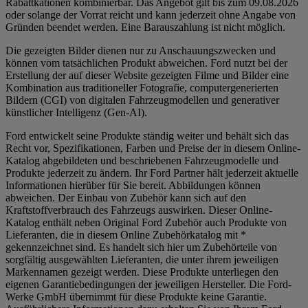
Rabattkationen kombinierbar. Das Angebot gilt bis zum 09.08.2026
oder solange der Vorrat reicht und kann jederzeit ohne Angabe von
Gründen beendet werden. Eine Barauszahlung ist nicht möglich.
Die gezeigten Bilder dienen nur zu Anschauungszwecken und
können vom tatsächlichen Produkt abweichen. Ford nutzt bei der
Erstellung der auf dieser Website gezeigten Filme und Bilder eine
Kombination aus traditioneller Fotografie, computergenerierten
Bildern (CGI) von digitalen Fahrzeugmodellen und generativer
künstlicher Intelligenz (Gen-AI).
Ford entwickelt seine Produkte ständig weiter und behält sich das
Recht vor, Spezifikationen, Farben und Preise der in diesem Online-
Katalog abgebildeten und beschriebenen Fahrzeugmodelle und
Produkte jederzeit zu ändern. Ihr Ford Partner hält jederzeit aktuelle
Informationen hierüber für Sie bereit. Abbildungen können
abweichen. Der Einbau von Zubehör kann sich auf den
Kraftstoffverbrauch des Fahrzeugs auswirken. Dieser Online-
Katalog enthält neben Original Ford Zubehör auch Produkte von
Lieferanten, die in diesem Online Zubehörkatalog mit *
gekennzeichnet sind. Es handelt sich hier um Zubehörteile von
sorgfältig ausgewählten Lieferanten, die unter ihrem jeweiligen
Markennamen gezeigt werden. Diese Produkte unterliegen den
eigenen Garantiebedingungen der jeweiligen Hersteller. Die Ford-
Werke GmbH übernimmt für diese Produkte keine Garantie.