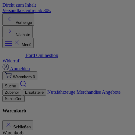
Direkt zum Inhalt
Versandkostenfrei ab 30€
K
Vorherige
Nächste
Menü
Ford Onlineshop
Widerruf
Anmelden
Warenkorb
0
Suche
Nutzfahrzeuge
Merchandise
Angebote
Zubehör
Ersatzteile
Schließen
Warenkorb
Schließen
Warenkorb