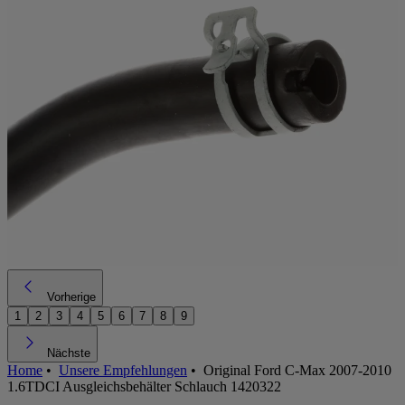
Vorherige
1
2
3
4
5
6
7
8
9
Nächste
Home
•
Unsere Empfehlungen
•
Original Ford C-Max 2007-2010
1.6TDCI Ausgleichsbehälter Schlauch 1420322