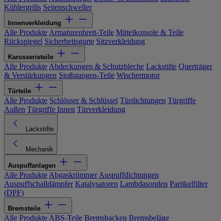
Kühlergrills
Seitenschweller
Innenverkleidung
Alle Produkte
Armaturenbrett-Teile
Mittelkonsole & Teile
Rückspiegel
Sicherheitsgurte
Sitzverkleidung
Karosserieteile
Alle Produkte
Abdeckungen & Schutzbleche
Lackstifte
Querträger
& Verstärkungen
Stoßstangen-Teile
Wischermotor
Türteile
Alle Produkte
Schlösser & Schlüssel
Türdichtungen
Türgriffe
Außen
Türgriffe Innen
Türverkleidung
Lackstifte
Mechanik
Auspuffanlagen
Alle Produkte
Abgaskrümmer
Auspuffdichtungen
Auspuffschalldämpfer
Katalysatoren
Lambdasonden
Partikelfilter
(DPF)
Bremsteile
Alle Produkte
ABS-Teile
Bremsbacken
Bremsbeläge