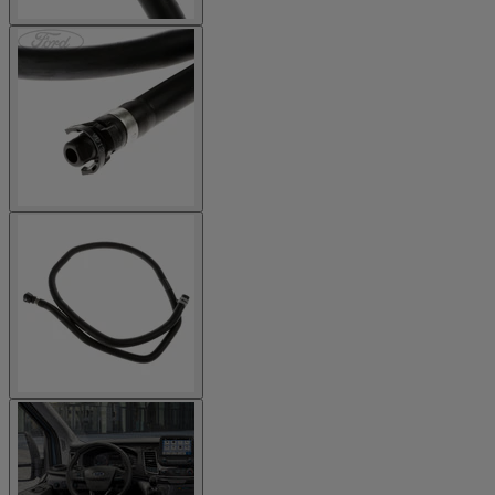
Erhalten Sie die neuesten Updates und Angebote
vom Ford Onlineshop und sichern Sie sich
10€
Rabatt
auf Ihre erste Bestellung ab 50€ - auch auf
bereits reduzierte Artikel
!
Anmelden
Informationen zur Verarbeitung Ihrer personenbezogenen
Daten finden Sie in unserer Datenschutzerklärung. Pro
Einkauf nur ein Gutschein einlösbar. Gutscheincode ist nach
der Anmeldung für 60 Tage gültig und ist
nicht mit anderen
Rabattcodes
einlösbar. Es gelten unsere allgemeinen
Geschäftsbedingungen. Das Angebot ist ausschließlich im
Ford Onlineshop (shop.ford.de) gültig. Keine Barauszahlung
möglich.