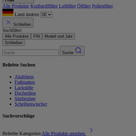
Filter
Alle Produkte
Kraftstofffilter
Luftfilter
Ölfilter
Pollenfilter
Land ändern
Schließen
Suchfilter:
Alle Produkte
FIN
Modell und Jahr
Schließen
Suche
Beliebte Suchen
Alufelgen
Fußmatten
Lackstifte
Dachreling
Sitzbezüge
Scheibenwischer
Suchvorschläge
Beliebte Kategorien
Alle Produkte ansehen