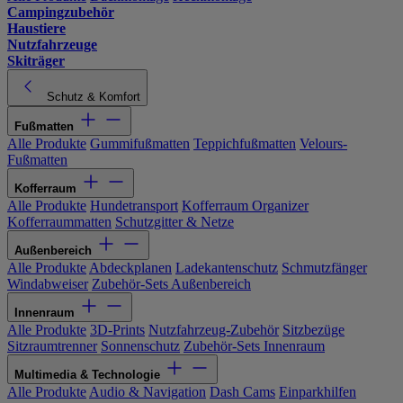
Campingzubehör
Haustiere
Nutzfahrzeuge
Skiträger
Schutz & Komfort
Fußmatten
Alle Produkte
Gummifußmatten
Teppichfußmatten
Velours-
Fußmatten
Kofferraum
Alle Produkte
Hundetransport
Kofferraum Organizer
Kofferraummatten
Schutzgitter & Netze
Außenbereich
Alle Produkte
Abdeckplanen
Ladekantenschutz
Schmutzfänger
Windabweiser
Zubehör-Sets Außenbereich
Innenraum
Alle Produkte
3D-Prints
Nutzfahrzeug-Zubehör
Sitzbezüge
Sitzraumtrenner
Sonnenschutz
Zubehör-Sets Innenraum
Multimedia & Technologie
Alle Produkte
Audio & Navigation
Dash Cams
Einparkhilfen