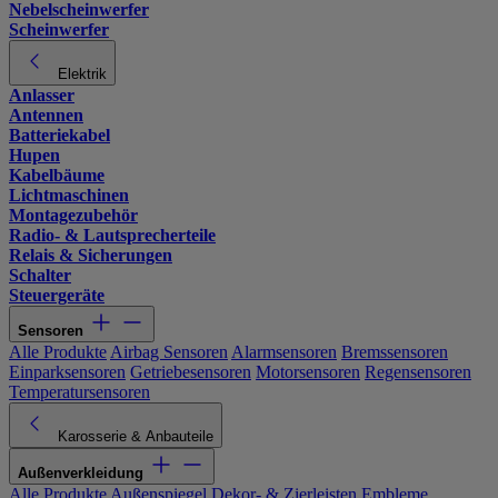
Nebelscheinwerfer
Scheinwerfer
Elektrik
Anlasser
Antennen
Batteriekabel
Hupen
Kabelbäume
Lichtmaschinen
Montagezubehör
Radio- & Lautsprecherteile
Relais & Sicherungen
Schalter
Steuergeräte
Sensoren
Alle Produkte
Airbag Sensoren
Alarmsensoren
Bremssensoren
Einparksensoren
Getriebesensoren
Motorsensoren
Regensensoren
Temperatursensoren
Karosserie & Anbauteile
Außenverkleidung
Alle Produkte
Außenspiegel
Dekor- & Zierleisten
Embleme