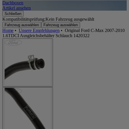
Dachboxen
A
Artikel ansehen
A
Schließen
Kompatibilitätsprüfung:
Kein Fahrzeug ausgewählt
Fahrzeug auswählen
Fahrzeug auswählen
Home
•
Unsere Empfehlungen
•
Original Ford C-Max 2007-2010
1.6TDCI Ausgleichsbehälter Schlauch 1420322
Jetzt anmelden und
10€ Rabatt sichern!