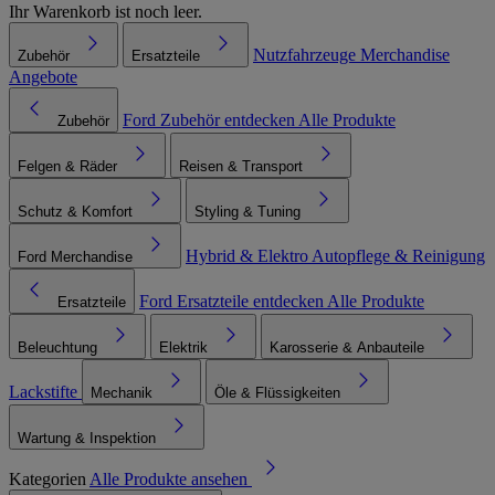
Ihr Warenkorb ist noch leer.
Nutzfahrzeuge
Merchandise
Zubehör
Ersatzteile
Angebote
Ford Zubehör entdecken
Alle Produkte
Zubehör
Felgen & Räder
Reisen & Transport
Schutz & Komfort
Styling & Tuning
Hybrid & Elektro
Autopflege & Reinigung
Ford Merchandise
Ford Ersatzteile entdecken
Alle Produkte
Ersatzteile
Beleuchtung
Elektrik
Karosserie & Anbauteile
Lackstifte
Mechanik
Öle & Flüssigkeiten
Wartung & Inspektion
Kategorien
Alle Produkte ansehen