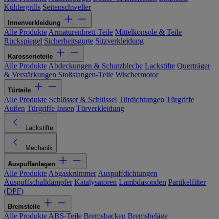
Kühlergrills
Seitenschweller
Innenverkleidung
Alle Produkte
Armaturenbrett-Teile
Mittelkonsole & Teile
Rückspiegel
Sicherheitsgurte
Sitzverkleidung
Karosserieteile
Alle Produkte
Abdeckungen & Schutzbleche
Lackstifte
Querträger
& Verstärkungen
Stoßstangen-Teile
Wischermotor
Türteile
Alle Produkte
Schlösser & Schlüssel
Türdichtungen
Türgriffe
Außen
Türgriffe Innen
Türverkleidung
Lackstifte
Mechanik
Auspuffanlagen
Alle Produkte
Abgaskrümmer
Auspuffdichtungen
Auspuffschalldämpfer
Katalysatoren
Lambdasonden
Partikelfilter
(DPF)
Bremsteile
Alle Produkte
ABS-Teile
Bremsbacken
Bremsbeläge