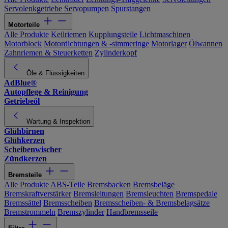
Servolenkgetriebe
Servopumpen
Spurstangen
Motorteile
Alle Produkte
Keilriemen
Kupplungsteile
Lichtmaschinen
Motorblock
Motordichtungen & -simmeringe
Motorlager
Ölwannen
Zahnriemen & Steuerketten
Zylinderkopf
Öle & Flüssigkeiten
AdBlue®
Autopflege & Reinigung
Getriebeöl
Wartung & Inspektion
Glühbirnen
Glühkerzen
Scheibenwischer
Zündkerzen
Bremsteile
Alle Produkte
ABS-Teile
Bremsbacken
Bremsbeläge
Bremskraftverstärker
Bremsleitungen
Bremsleuchten
Bremspedale
Bremssättel
Bremsscheiben
Bremsscheiben- & Bremsbelagsätze
Bremstrommeln
Bremszylinder
Handbremsseile