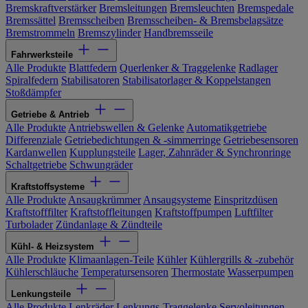
Bremskraftverstärker
Bremsleitungen
Bremsleuchten
Bremspedale
Bremssättel
Bremsscheiben
Bremsscheiben- & Bremsbelagsätze
Bremstrommeln
Bremszylinder
Handbremsseile
Fahrwerksteile
Alle Produkte
Blattfedern
Querlenker & Traggelenke
Radlager
Spiralfedern
Stabilisatoren
Stabilisatorlager & Koppelstangen
Stoßdämpfer
Getriebe & Antrieb
Alle Produkte
Antriebswellen & Gelenke
Automatikgetriebe
Differenziale
Getriebedichtungen & -simmerringe
Getriebesensoren
Kardanwellen
Kupplungsteile
Lager, Zahnräder & Synchronringe
Schaltgetriebe
Schwungräder
Kraftstoffsysteme
Alle Produkte
Ansaugkrümmer
Ansaugsysteme
Einspritzdüsen
Kraftstofffilter
Kraftstoffleitungen
Kraftstoffpumpen
Luftfilter
Turbolader
Zündanlage & Zündteile
Kühl- & Heizsystem
Alle Produkte
Klimaanlagen-Teile
Kühler
Kühlergrills & -zubehör
Kühlerschläuche
Temperatursensoren
Thermostate
Wasserpumpen
Lenkungsteile
Alle Produkte
Lenkräder
Lenkungs-Traggelenke
Servoleitungen