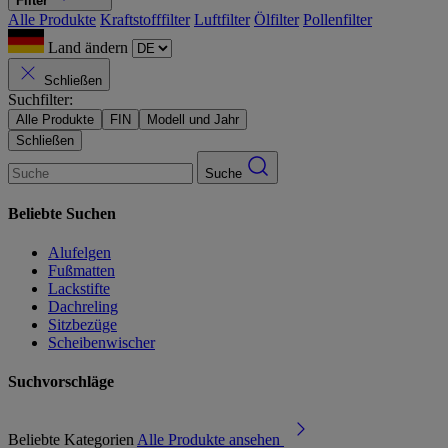
Filter
Alle Produkte
Kraftstofffilter
Luftfilter
Ölfilter
Pollenfilter
Land ändern
Schließen
Suchfilter:
Alle Produkte
FIN
Modell und Jahr
Schließen
Suche
Beliebte Suchen
Alufelgen
Fußmatten
Lackstifte
Dachreling
Sitzbezüge
Scheibenwischer
Suchvorschläge
Beliebte Kategorien
Alle Produkte ansehen