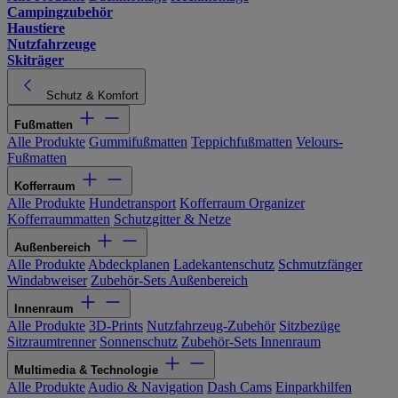
Campingzubehör
Haustiere
Nutzfahrzeuge
Skiträger
Schutz & Komfort
Fußmatten
Alle Produkte
Gummifußmatten
Teppichfußmatten
Velours-
Fußmatten
Kofferraum
Alle Produkte
Hundetransport
Kofferraum Organizer
Kofferraummatten
Schutzgitter & Netze
Außenbereich
Alle Produkte
Abdeckplanen
Ladekantenschutz
Schmutzfänger
Windabweiser
Zubehör-Sets Außenbereich
Innenraum
Alle Produkte
3D-Prints
Nutzfahrzeug-Zubehör
Sitzbezüge
Sitzraumtrenner
Sonnenschutz
Zubehör-Sets Innenraum
Multimedia & Technologie
Alle Produkte
Audio & Navigation
Dash Cams
Einparkhilfen