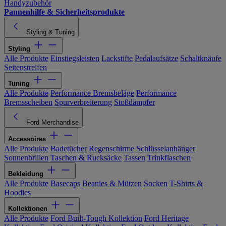
Handyzubehör
Pannenhilfe & Sicherheitsprodukte
Styling & Tuning
Styling
Alle Produkte
Einstiegsleisten
Lackstifte
Pedalaufsätze
Schaltknäufe
Seitenstreifen
Tuning
Alle Produkte
Performance Bremsbeläge
Performance
Bremsscheiben
Spurverbreiterung
Stoßdämpfer
Ford Merchandise
Accessoires
Alle Produkte
Badetücher
Regenschirme
Schlüsselanhänger
Sonnenbrillen
Taschen & Rucksäcke
Tassen
Trinkflaschen
Bekleidung
Alle Produkte
Basecaps
Beanies & Mützen
Socken
T-Shirts &
Hoodies
Kollektionen
Alle Produkte
Ford Built-Tough Kollektion
Ford Heritage