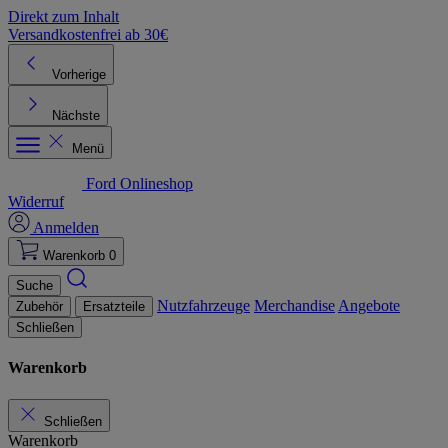
Direkt zum Inhalt
Versandkostenfrei ab 30€
K
Vorherige
Nächste
Menü
Ford Onlineshop
Widerruf
Anmelden
Warenkorb
0
Suche
Nutzfahrzeuge
Merchandise
Angebote
Zubehör
Ersatzteile
Schließen
Warenkorb
Schließen
Warenkorb