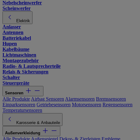
Nebelscheinwerfer
Scheinwerfer
Elektrik
Anlasser
Antennen
Batteriekabel
Hupen
Kabelbäume
Lichtmaschinen
Montagezubehör
Radio- & Lautsprecherteile
Relais & Sicherungen
Schalter
Steuergeräte
Sensoren
Alle Produkte
Airbag Sensoren
Alarmsensoren
Bremssensoren
Einparksensoren
Getriebesensoren
Motorsensoren
Regensensoren
Temperatursensoren
Karosserie & Anbauteile
Außenverkleidung
Alle Produkte
Außenspiegel
Dekor- & Zierleisten
Embleme