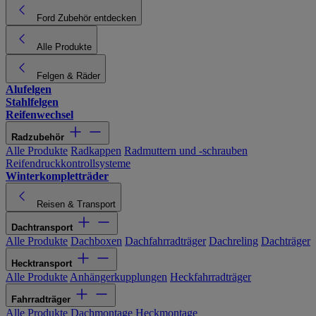
Ford Zubehör entdecken
Alle Produkte
Felgen & Räder
Alufelgen
Stahlfelgen
Reifenwechsel
Radzubehör
Alle Produkte
Radkappen
Radmuttern und -schrauben
Reifendruckkontrollsysteme
Winterkompletträder
Reisen & Transport
Dachtransport
Alle Produkte
Dachboxen
Dachfahrradträger
Dachreling
Dachträger
Hecktransport
Alle Produkte
Anhängerkupplungen
Heckfahrradträger
Fahrradträger
Alle Produkte
Dachmontage
Heckmontage