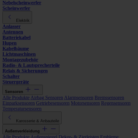
Nebelscheinwerfer
Scheinwerfer
Elektrik
Anlasser
Antennen
Batteriekabel
Hupen
Kabelbäume
Lichtmaschinen
Montagezubehör
Radio- & Lautsprecherteile
Relais & Sicherungen
Schalter
Steuergeräte
Sensoren
Alle Produkte
Airbag Sensoren
Alarmsensoren
Bremssensoren
Einparksensoren
Getriebesensoren
Motorsensoren
Regensensoren
Temperatursensoren
Karosserie & Anbauteile
Außenverkleidung
Alle Produkte
Außenspiegel
Dekor- & Zierleisten
Embleme