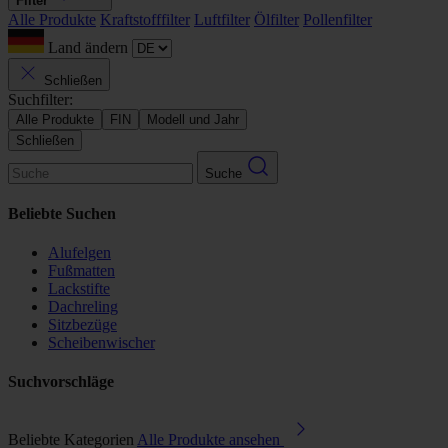
Filter
Alle Produkte
Kraftstofffilter
Luftfilter
Ölfilter
Pollenfilter
Land ändern
Schließen
Suchfilter:
Alle Produkte
FIN
Modell und Jahr
Schließen
Suche
Beliebte Suchen
Alufelgen
Fußmatten
Lackstifte
Dachreling
Sitzbezüge
Scheibenwischer
Suchvorschläge
Beliebte Kategorien
Alle Produkte ansehen