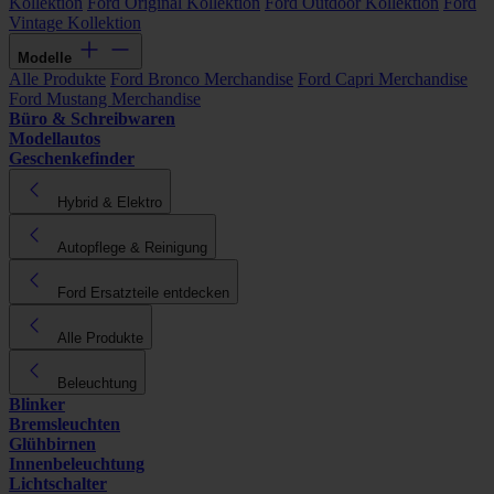
Kollektion
Ford Original Kollektion
Ford Outdoor Kollektion
Ford
Vintage Kollektion
Modelle
Alle Produkte
Ford Bronco Merchandise
Ford Capri Merchandise
Ford Mustang Merchandise
Büro & Schreibwaren
Modellautos
Geschenkefinder
Hybrid & Elektro
Autopflege & Reinigung
Ford Ersatzteile entdecken
Alle Produkte
Beleuchtung
Blinker
Bremsleuchten
Glühbirnen
Innenbeleuchtung
Lichtschalter