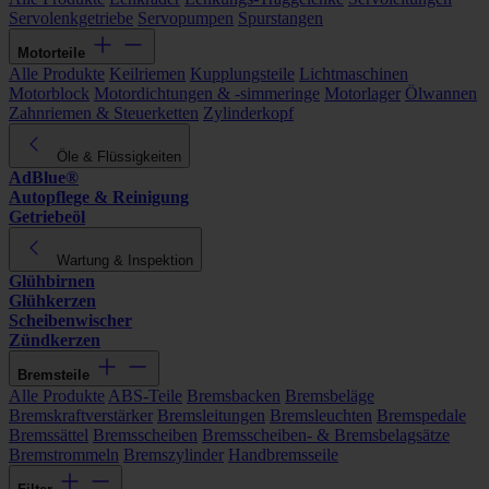
Servolenkgetriebe
Servopumpen
Spurstangen
Motorteile
Alle Produkte
Keilriemen
Kupplungsteile
Lichtmaschinen
Motorblock
Motordichtungen & -simmeringe
Motorlager
Ölwannen
Zahnriemen & Steuerketten
Zylinderkopf
Öle & Flüssigkeiten
AdBlue®
Autopflege & Reinigung
Getriebeöl
Wartung & Inspektion
Glühbirnen
Glühkerzen
Scheibenwischer
Zündkerzen
Bremsteile
Alle Produkte
ABS-Teile
Bremsbacken
Bremsbeläge
Bremskraftverstärker
Bremsleitungen
Bremsleuchten
Bremspedale
Bremssättel
Bremsscheiben
Bremsscheiben- & Bremsbelagsätze
Bremstrommeln
Bremszylinder
Handbremsseile