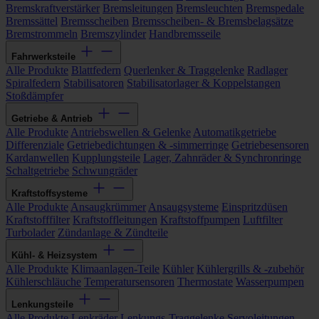
Bremskraftverstärker
Bremsleitungen
Bremsleuchten
Bremspedale
Bremssättel
Bremsscheiben
Bremsscheiben- & Bremsbelagsätze
Bremstrommeln
Bremszylinder
Handbremsseile
Fahrwerksteile
Alle Produkte
Blattfedern
Querlenker & Traggelenke
Radlager
Spiralfedern
Stabilisatoren
Stabilisatorlager & Koppelstangen
Stoßdämpfer
Getriebe & Antrieb
Alle Produkte
Antriebswellen & Gelenke
Automatikgetriebe
Differenziale
Getriebedichtungen & -simmerringe
Getriebesensoren
Kardanwellen
Kupplungsteile
Lager, Zahnräder & Synchronringe
Schaltgetriebe
Schwungräder
Kraftstoffsysteme
Alle Produkte
Ansaugkrümmer
Ansaugsysteme
Einspritzdüsen
Kraftstofffilter
Kraftstoffleitungen
Kraftstoffpumpen
Luftfilter
Turbolader
Zündanlage & Zündteile
Kühl- & Heizsystem
Alle Produkte
Klimaanlagen-Teile
Kühler
Kühlergrills & -zubehör
Kühlerschläuche
Temperatursensoren
Thermostate
Wasserpumpen
Lenkungsteile
Alle Produkte
Lenkräder
Lenkungs-Traggelenke
Servoleitungen