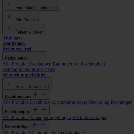
Ford Zubehör entdecken
Alle Produkte
Felgen & Räder
Alufelgen
Stahlfelgen
Reifenwechsel
Radzubehör
Alle Produkte
Radkappen
Radmuttern und -schrauben
Reifendruckkontrollsysteme
Winterkompletträder
Reisen & Transport
Dachtransport
Alle Produkte
Dachboxen
Dachfahrradträger
Dachreling
Dachträger
Hecktransport
Alle Produkte
Anhängerkupplungen
Heckfahrradträger
Fahrradträger
Alle Produkte
Dachmontage
Heckmontage