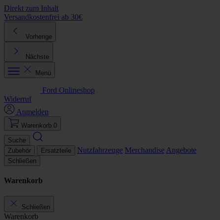
Direkt zum Inhalt
Versandkostenfrei ab 30€
K
Vorherige
Nächste
Menü
Ford Onlineshop
Widerruf
Anmelden
Warenkorb
0
Suche
Nutzfahrzeuge
Merchandise
Angebote
Zubehör
Ersatzteile
Schließen
Warenkorb
Schließen
Warenkorb