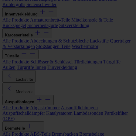
Kühlergrills
Seitenschweller
Innenverkleidung
Alle Produkte
Armaturenbrett-Teile
Mittelkonsole & Teile
Rückspiegel
Sicherheitsgurte
Sitzverkleidung
Karosserieteile
Alle Produkte
Abdeckungen & Schutzbleche
Lackstifte
Querträger
& Verstärkungen
Stoßstangen-Teile
Wischermotor
Türteile
Alle Produkte
Schlösser & Schlüssel
Türdichtungen
Türgriffe
Außen
Türgriffe Innen
Türverkleidung
Lackstifte
Mechanik
Auspuffanlagen
Alle Produkte
Abgaskrümmer
Auspuffdichtungen
Auspuffschalldämpfer
Katalysatoren
Lambdasonden
Partikelfilter
(DPF)
Bremsteile
Alle Produkte
ABS-Teile
Bremsbacken
Bremsbeläge