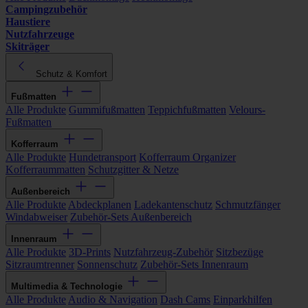
Campingzubehör
Haustiere
Nutzfahrzeuge
Skiträger
Schutz & Komfort
Fußmatten
Alle Produkte
Gummifußmatten
Teppichfußmatten
Velours-
Fußmatten
Kofferraum
Alle Produkte
Hundetransport
Kofferraum Organizer
Kofferraummatten
Schutzgitter & Netze
Außenbereich
Alle Produkte
Abdeckplanen
Ladekantenschutz
Schmutzfänger
Windabweiser
Zubehör-Sets Außenbereich
Innenraum
Alle Produkte
3D-Prints
Nutzfahrzeug-Zubehör
Sitzbezüge
Sitzraumtrenner
Sonnenschutz
Zubehör-Sets Innenraum
Multimedia & Technologie
Alle Produkte
Audio & Navigation
Dash Cams
Einparkhilfen