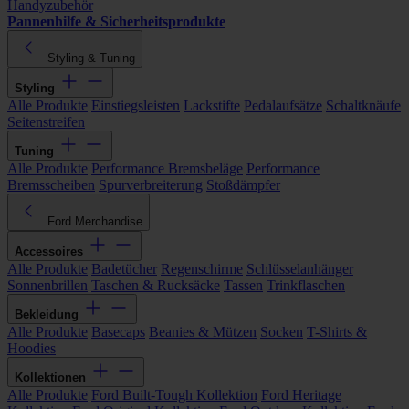
Handyzubehör
Pannenhilfe & Sicherheitsprodukte
Styling & Tuning
Styling
Alle Produkte
Einstiegsleisten
Lackstifte
Pedalaufsätze
Schaltknäufe
Seitenstreifen
Tuning
Alle Produkte
Performance Bremsbeläge
Performance
Bremsscheiben
Spurverbreiterung
Stoßdämpfer
Ford Merchandise
Accessoires
Alle Produkte
Badetücher
Regenschirme
Schlüsselanhänger
Sonnenbrillen
Taschen & Rucksäcke
Tassen
Trinkflaschen
Bekleidung
Alle Produkte
Basecaps
Beanies & Mützen
Socken
T-Shirts &
Hoodies
Kollektionen
Alle Produkte
Ford Built-Tough Kollektion
Ford Heritage