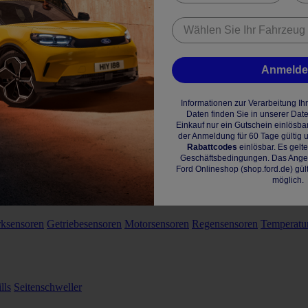
Anmeld
Informationen zur Verarbeitung I
Daten finden Sie in unserer Dat
Einkauf nur ein Gutschein einlösba
der Anmeldung für 60 Tage gültig u
Rabattcodes
einlösbar. Es gelt
Geschäftsbedingungen. Das Angebo
Ford Onlineshop (shop.ford.de) gül
möglich.
rksensoren
Getriebesensoren
Motorsensoren
Regensensoren
Temperatu
lls
Seitenschweller