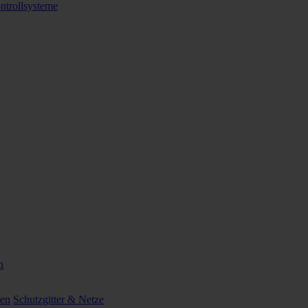
ntrollsysteme
n
ten
Schutzgitter & Netze