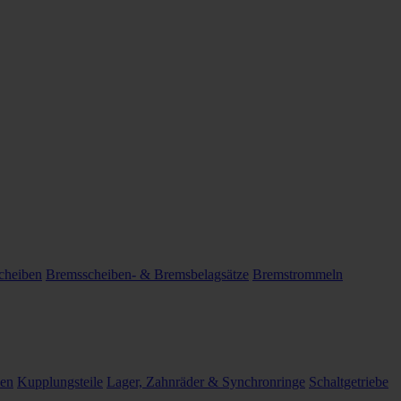
cheiben
Bremsscheiben- & Bremsbelagsätze
Bremstrommeln
len
Kupplungsteile
Lager, Zahnräder & Synchronringe
Schaltgetriebe