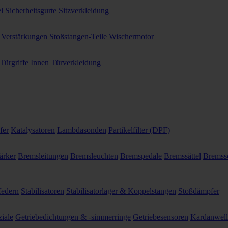
l
Sicherheitsgurte
Sitzverkleidung
 Verstärkungen
Stoßstangen-Teile
Wischermotor
Türgriffe Innen
Türverkleidung
fer
Katalysatoren
Lambdasonden
Partikelfilter (DPF)
ärker
Bremsleitungen
Bremsleuchten
Bremspedale
Bremssättel
Bremss
federn
Stabilisatoren
Stabilisatorlager & Koppelstangen
Stoßdämpfer
ziale
Getriebedichtungen & -simmerringe
Getriebesensoren
Kardanwel