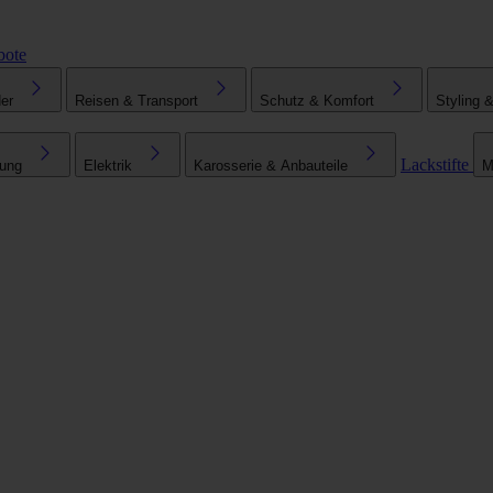
bote
er
Reisen & Transport
Schutz & Komfort
Styling 
Lackstifte
tung
Elektrik
Karosserie & Anbauteile
M