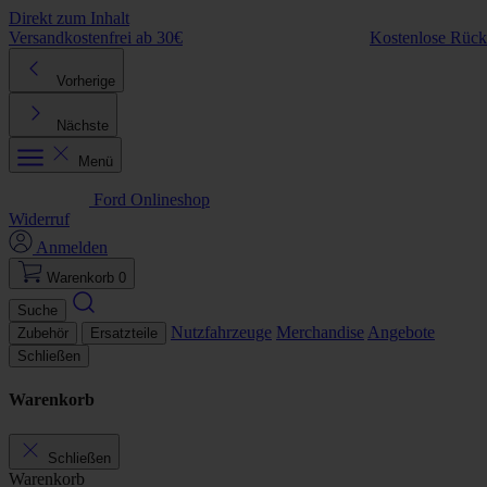
Direkt zum Inhalt
Versandkostenfrei ab 30€
Kostenlose Rüc
Vorherige
Nächste
Menü
Ford Onlineshop
Widerruf
Anmelden
Warenkorb
0
Suche
Nutzfahrzeuge
Merchandise
Angebote
Zubehör
Ersatzteile
Schließen
Warenkorb
Schließen
Warenkorb