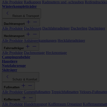
Alle Produkte
Radkappen
Radmuttern und -schrauben
Reifendruckko
Winterkompletträder
Reisen & Transport
Dachtransport
Alle Produkte
Dachboxen
Dachfahrradträger
Dachreling
Dachträger
Hecktransport
Alle Produkte
Anhängerkupplungen
Heckfahrradträger
Fahrradträger
Alle Produkte
Dachmontage
Heckmontage
Campingzubehör
Haustiere
Nutzfahrzeuge
Skiträger
Schutz & Komfort
Fußmatten
Alle Produkte
Gummifußmatten
Teppichfußmatten
Velours-Fußmatte
Kofferraum
Alle Produkte
Hundetransport
Kofferraum Organizer
Kofferraummat