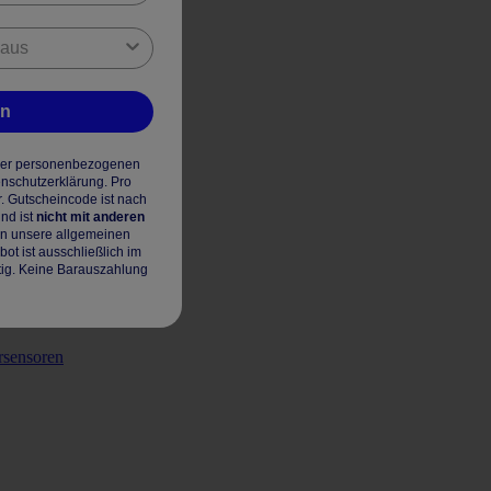
en
hrer personenbezogenen
enschutzerklärung. Pro
r. Gutscheincode ist nach
nd ist
nicht mit anderen
en unsere allgemeinen
t ist ausschließlich im
tig. Keine Barauszahlung
rsensoren