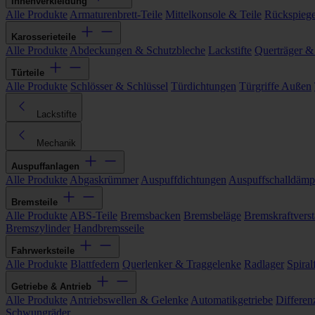
Innenverkleidung
Alle Produkte
Armaturenbrett-Teile
Mittelkonsole & Teile
Rückspiege
Karosserieteile
Alle Produkte
Abdeckungen & Schutzbleche
Lackstifte
Querträger &
Türteile
Alle Produkte
Schlösser & Schlüssel
Türdichtungen
Türgriffe Außen
Lackstifte
Mechanik
Auspuffanlagen
Alle Produkte
Abgaskrümmer
Auspuffdichtungen
Auspuffschalldämp
Bremsteile
Alle Produkte
ABS-Teile
Bremsbacken
Bremsbeläge
Bremskraftverst
Bremszylinder
Handbremsseile
Fahrwerksteile
Alle Produkte
Blattfedern
Querlenker & Traggelenke
Radlager
Spiral
Getriebe & Antrieb
Alle Produkte
Antriebswellen & Gelenke
Automatikgetriebe
Differen
Schwungräder