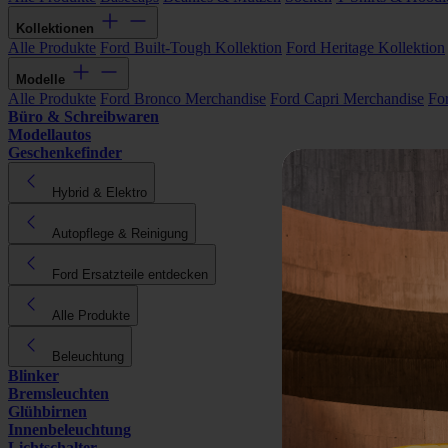
Kollektionen
Alle Produkte
Ford Built-Tough Kollektion
Ford Heritage Kollektion
Modelle
Alle Produkte
Ford Bronco Merchandise
Ford Capri Merchandise
Fo
Büro & Schreibwaren
Modellautos
Geschenkefinder
Hybrid & Elektro
Autopflege & Reinigung
Ford Ersatzteile entdecken
Alle Produkte
Beleuchtung
Blinker
Bremsleuchten
Glühbirnen
Innenbeleuchtung
Lichtschalter