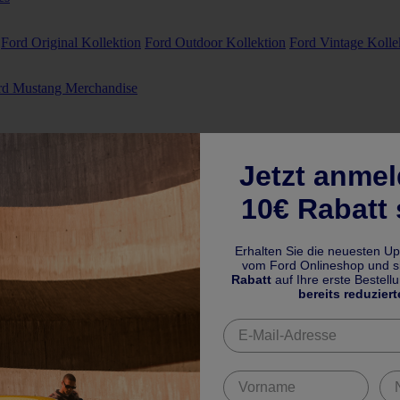
Ford Original Kollektion
Ford Outdoor Kollektion
Ford Vintage Kolle
rd Mustang Merchandise
Jetzt anme
10€ Rabatt 
Erhalten Sie die neuesten U
vom Ford Onlineshop und si
Rabatt
auf Ihre erste Bestell
bereits reduziert