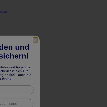
ktion
lden und
sichern!
pdates und Angebote
chern Sie sich
10€
ung ab 50€ - auch auf
e Artikel
!