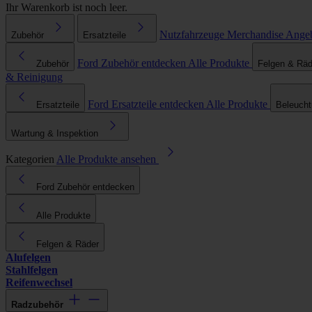
Ihr Warenkorb ist noch leer.
Nutzfahrzeuge
Merchandise
Ange
Zubehör
Ersatzteile
Ford Zubehör entdecken
Alle Produkte
Zubehör
Felgen & Räd
& Reinigung
Ford Ersatzteile entdecken
Alle Produkte
Ersatzteile
Beleuch
Wartung & Inspektion
Kategorien
Alle Produkte ansehen
Ford Zubehör entdecken
Alle Produkte
Felgen & Räder
Alufelgen
Stahlfelgen
Reifenwechsel
Radzubehör