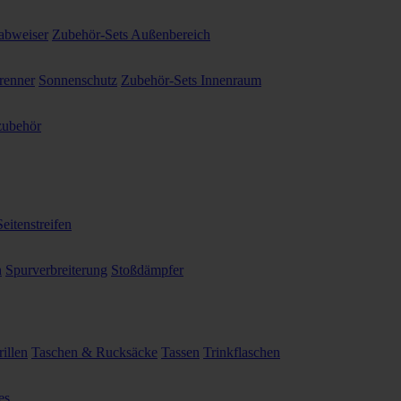
abweiser
Zubehör-Sets Außenbereich
renner
Sonnenschutz
Zubehör-Sets Innenraum
ubehör
Seitenstreifen
n
Spurverbreiterung
Stoßdämpfer
illen
Taschen & Rucksäcke
Tassen
Trinkflaschen
es