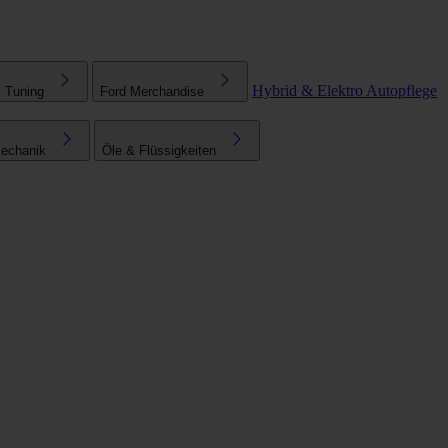
Hybrid & Elektro
Autopflege
& Tuning
Ford Merchandise
echanik
Öle & Flüssigkeiten