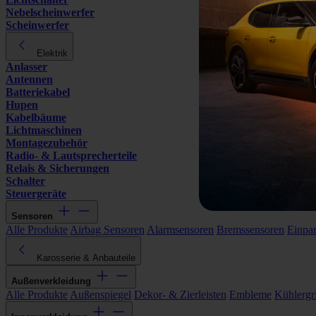
Nebelscheinwerfer
Scheinwerfer
Elektrik
Anlasser
Antennen
Batteriekabel
Hupen
Kabelbäume
Lichtmaschinen
Montagezubehör
Radio- & Lautsprecherteile
Relais & Sicherungen
Schalter
Steuergeräte
Sensoren
Alle Produkte
Airbag Sensoren
Alarmsensoren
Bremssensoren
Einpa
Karosserie & Anbauteile
Außenverkleidung
Alle Produkte
Außenspiegel
Dekor- & Zierleisten
Embleme
Kühlergri