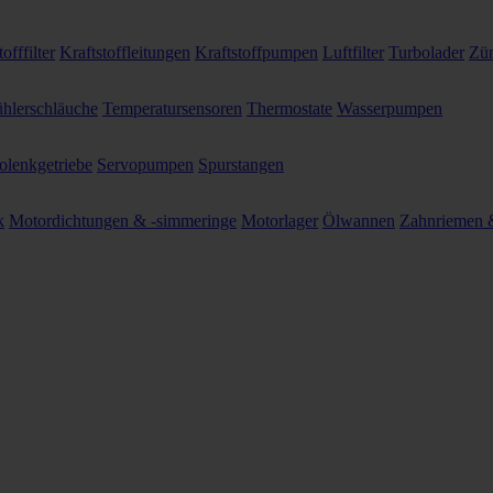
offfilter
Kraftstoffleitungen
Kraftstoffpumpen
Luftfilter
Turbolader
Zün
hlerschläuche
Temperatursensoren
Thermostate
Wasserpumpen
olenkgetriebe
Servopumpen
Spurstangen
k
Motordichtungen & -simmeringe
Motorlager
Ölwannen
Zahnriemen &