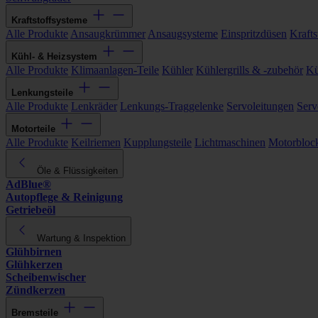
Kraftstoffsysteme
Alle Produkte
Ansaugkrümmer
Ansaugsysteme
Einspritzdüsen
Kraftst
Kühl- & Heizsystem
Alle Produkte
Klimaanlagen-Teile
Kühler
Kühlergrills & -zubehör
Kü
Lenkungsteile
Alle Produkte
Lenkräder
Lenkungs-Traggelenke
Servoleitungen
Serv
Motorteile
Alle Produkte
Keilriemen
Kupplungsteile
Lichtmaschinen
Motorbloc
Öle & Flüssigkeiten
AdBlue®
Autopflege & Reinigung
Getriebeöl
Wartung & Inspektion
Glühbirnen
Glühkerzen
Scheibenwischer
Zündkerzen
Bremsteile