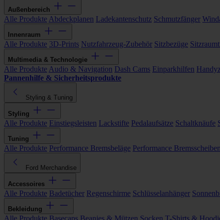
Außenbereich
Alle Produkte
Abdeckplanen
Ladekantenschutz
Schmutzfänger
Wind
Innenraum
Alle Produkte
3D-Prints
Nutzfahrzeug-Zubehör
Sitzbezüge
Sitzraumt
Multimedia & Technologie
Alle Produkte
Audio & Navigation
Dash Cams
Einparkhilfen
Handyz
Pannenhilfe & Sicherheitsprodukte
Styling & Tuning
Styling
Alle Produkte
Einstiegsleisten
Lackstifte
Pedalaufsätze
Schaltknäufe
Tuning
Alle Produkte
Performance Bremsbeläge
Performance Bremsscheibe
Ford Merchandise
Accessoires
Alle Produkte
Badetücher
Regenschirme
Schlüsselanhänger
Sonnenbr
Bekleidung
Alle Produkte
Basecaps
Beanies & Mützen
Socken
T-Shirts & Hoodi