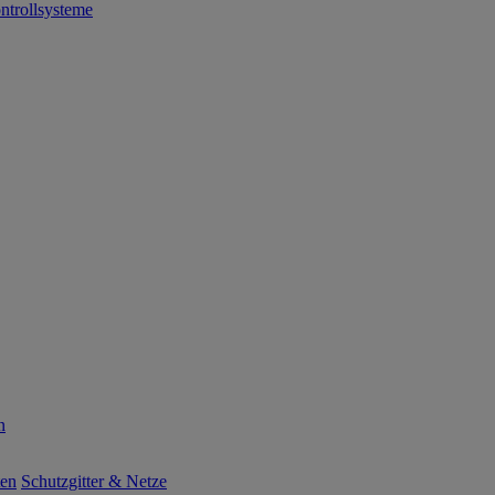
ntrollsysteme
n
ten
Schutzgitter & Netze