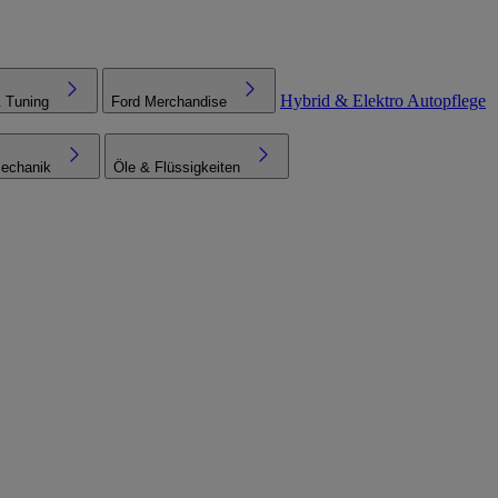
Hybrid & Elektro
Autopflege
& Tuning
Ford Merchandise
echanik
Öle & Flüssigkeiten