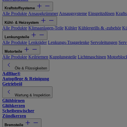
Kraftstoffsysteme
Alle Produkte
Ansaugkrümmer
Ansaugsysteme
Einspritzdüsen
Kraftst
Kühl- & Heizsystem
Alle Produkte
Klimaanlagen-Teile
Kühler
Kühlergrills & -zubehör
Kü
Lenkungsteile
Alle Produkte
Lenkräder
Lenkungs-Traggelenke
Servoleitungen
Serv
Motorteile
Alle Produkte
Keilriemen
Kupplungsteile
Lichtmaschinen
Motorbloc
Öle & Flüssigkeiten
AdBlue®
Autopflege & Reinigung
Getriebeöl
Wartung & Inspektion
Glühbirnen
Glühkerzen
Scheibenwischer
Zündkerzen
Bremsteile