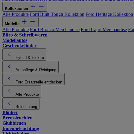
Kollektionen
Alle Produkte
Ford Built-Tough Kollektion
Ford Heritage Kollektion
Modelle
Alle Produkte
Ford Bronco Merchandise
Ford Capri Merchandise
Fo
Büro & Schreibwaren
Modellautos
Geschenkefinder
Hybrid & Elektro
Autopflege & Reinigung
Ford Ersatzteile entdecken
Alle Produkte
Beleuchtung
Blinker
Bremsleuchten
Glühbirnen
Innenbeleuchtung
Lichtschalter