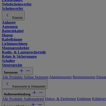
Nebelscheinwerfer
Scheinwerfer
Elektrik
Anlasser
Antennen
Batteriekabel
Hupen
Kabelbäume
Lichtmaschinen
Montagezubehör
Radio- & Lautsprecherteile
Relais & Sicherungen
Schalter
Steuergeräte
Sensoren
Alle Produkte
Airbag Sensoren
Alarmsensoren
Bremssensoren
Einpa
Karosserie & Anbauteile
Außenverkleidung
Alle Produkte
Außenspiegel
Dekor- & Zierleisten
Embleme
Kühlergri