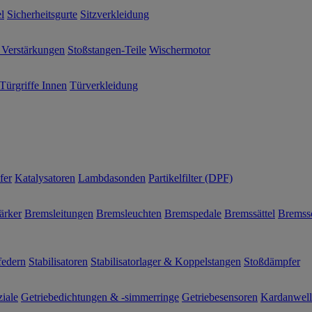
l
Sicherheitsgurte
Sitzverkleidung
 Verstärkungen
Stoßstangen-Teile
Wischermotor
Türgriffe Innen
Türverkleidung
fer
Katalysatoren
Lambdasonden
Partikelfilter (DPF)
ärker
Bremsleitungen
Bremsleuchten
Bremspedale
Bremssättel
Bremss
federn
Stabilisatoren
Stabilisatorlager & Koppelstangen
Stoßdämpfer
ziale
Getriebedichtungen & -simmerringe
Getriebesensoren
Kardanwel