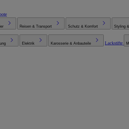
bote
er
Reisen & Transport
Schutz & Komfort
Styling 
Lackstifte
tung
Elektrik
Karosserie & Anbauteile
M