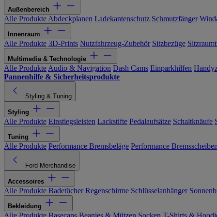
Außenbereich
Alle Produkte
Abdeckplanen
Ladekantenschutz
Schmutzfänger
Wind
Innenraum
Alle Produkte
3D-Prints
Nutzfahrzeug-Zubehör
Sitzbezüge
Sitzraumt
Multimedia & Technologie
Alle Produkte
Audio & Navigation
Dash Cams
Einparkhilfen
Handyz
Pannenhilfe & Sicherheitsprodukte
Styling & Tuning
Styling
Alle Produkte
Einstiegsleisten
Lackstifte
Pedalaufsätze
Schaltknäufe
Tuning
Alle Produkte
Performance Bremsbeläge
Performance Bremsscheibe
Ford Merchandise
Accessoires
Alle Produkte
Badetücher
Regenschirme
Schlüsselanhänger
Sonnenbr
Bekleidung
Alle Produkte
Basecaps
Beanies & Mützen
Socken
T-Shirts & Hoodi