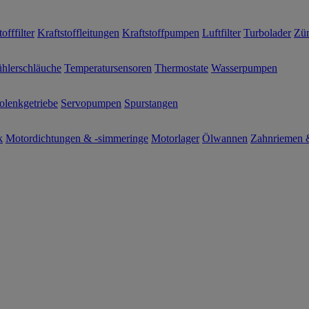
offfilter
Kraftstoffleitungen
Kraftstoffpumpen
Luftfilter
Turbolader
Zün
hlerschläuche
Temperatursensoren
Thermostate
Wasserpumpen
olenkgetriebe
Servopumpen
Spurstangen
k
Motordichtungen & -simmeringe
Motorlager
Ölwannen
Zahnriemen &