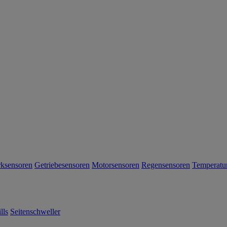
rksensoren
Getriebesensoren
Motorsensoren
Regensensoren
Temperatu
lls
Seitenschweller