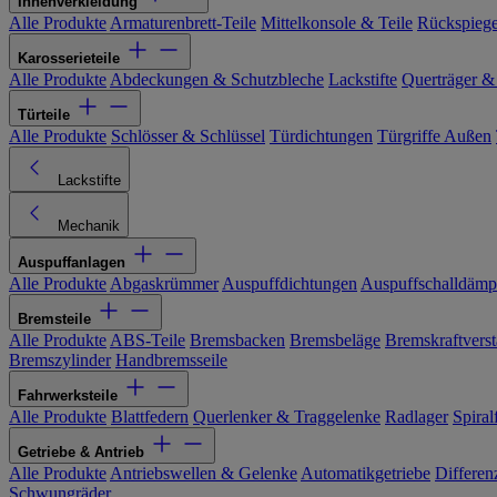
Innenverkleidung
Alle Produkte
Armaturenbrett-Teile
Mittelkonsole & Teile
Rückspiege
Karosserieteile
Alle Produkte
Abdeckungen & Schutzbleche
Lackstifte
Querträger &
Türteile
Alle Produkte
Schlösser & Schlüssel
Türdichtungen
Türgriffe Außen
Lackstifte
Mechanik
Auspuffanlagen
Alle Produkte
Abgaskrümmer
Auspuffdichtungen
Auspuffschalldämp
Bremsteile
Alle Produkte
ABS-Teile
Bremsbacken
Bremsbeläge
Bremskraftverst
Bremszylinder
Handbremsseile
Fahrwerksteile
Alle Produkte
Blattfedern
Querlenker & Traggelenke
Radlager
Spiral
Getriebe & Antrieb
Alle Produkte
Antriebswellen & Gelenke
Automatikgetriebe
Differen
Schwungräder