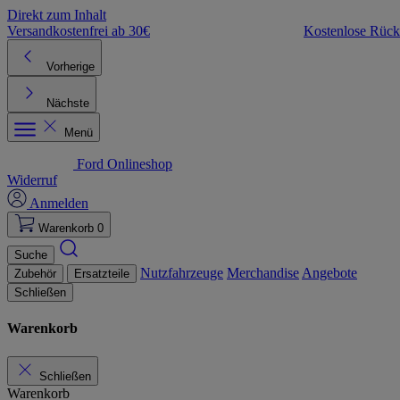
Direkt zum Inhalt
Versandkostenfrei ab 30€
Kostenlose Rüc
Vorherige
Nächste
Menü
Ford Onlineshop
Widerruf
Anmelden
Warenkorb
0
Suche
Nutzfahrzeuge
Merchandise
Angebote
Zubehör
Ersatzteile
Schließen
Warenkorb
Schließen
Warenkorb