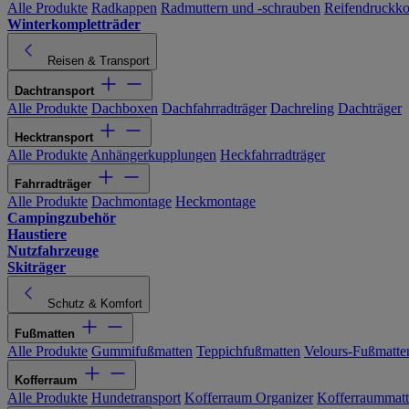
Alle Produkte
Radkappen
Radmuttern und -schrauben
Reifendruckko
Winterkompletträder
Reisen & Transport
Dachtransport
Alle Produkte
Dachboxen
Dachfahrradträger
Dachreling
Dachträger
Hecktransport
Alle Produkte
Anhängerkupplungen
Heckfahrradträger
Fahrradträger
Alle Produkte
Dachmontage
Heckmontage
Campingzubehör
Haustiere
Nutzfahrzeuge
Skiträger
Schutz & Komfort
Fußmatten
Alle Produkte
Gummifußmatten
Teppichfußmatten
Velours-Fußmatte
Kofferraum
Alle Produkte
Hundetransport
Kofferraum Organizer
Kofferraummat