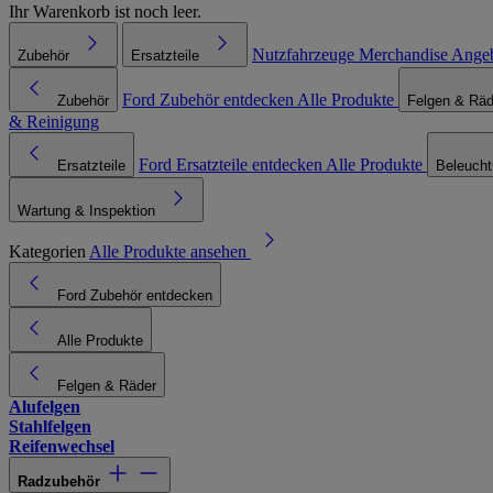
Ihr Warenkorb ist noch leer.
Nutzfahrzeuge
Merchandise
Ange
Zubehör
Ersatzteile
Ford Zubehör entdecken
Alle Produkte
Zubehör
Felgen & Räd
& Reinigung
Ford Ersatzteile entdecken
Alle Produkte
Ersatzteile
Beleuch
Wartung & Inspektion
Kategorien
Alle Produkte ansehen
Ford Zubehör entdecken
Alle Produkte
Felgen & Räder
Alufelgen
Stahlfelgen
Reifenwechsel
Radzubehör