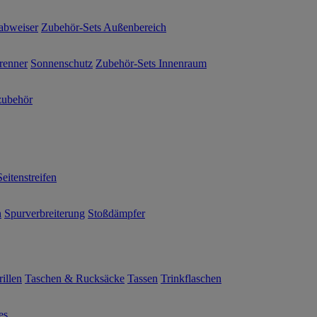
abweiser
Zubehör-Sets Außenbereich
renner
Sonnenschutz
Zubehör-Sets Innenraum
ubehör
Seitenstreifen
n
Spurverbreiterung
Stoßdämpfer
illen
Taschen & Rucksäcke
Tassen
Trinkflaschen
es