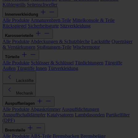
Kühlergrills
Seitenschweller
Innenverkleidung
Alle Produkte
Armaturenbrett-Teile
Mittelkonsole & Teile
Rückspiegel
Sicherheitsgurte
Sitzverkleidung
Karosserieteile
Alle Produkte
Abdeckungen & Schutzbleche
Lackstifte
Querträger
& Verstärkungen
Stoßstangen-Teile
Wischermotor
Türteile
Alle Produkte
Schlösser & Schlüssel
Türdichtungen
Türgriffe
Außen
Türgriffe Innen
Türverkleidung
Lackstifte
Mechanik
Auspuffanlagen
Alle Produkte
Abgaskrümmer
Auspuffdichtungen
Auspuffschalldämpfer
Katalysatoren
Lambdasonden
Partikelfilter
(DPF)
Bremsteile
Alle Produkte
ABS-Teile
Bremsbacken
Bremsbeläge