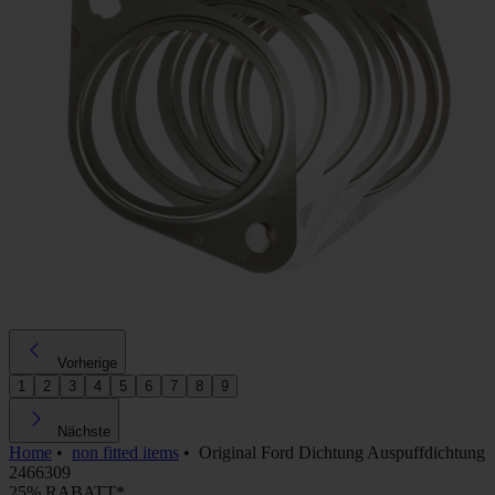
Vorherige
1
2
3
4
5
6
7
8
9
Nächste
Home
•
non fitted items
•
Original Ford Dichtung Auspuffdichtung
2466309
25% RABATT*