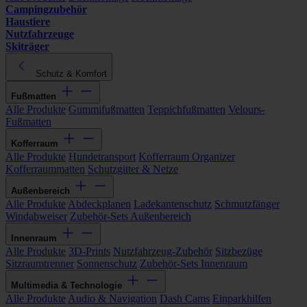
Campingzubehör
Haustiere
Nutzfahrzeuge
Skiträger
Schutz & Komfort
Fußmatten
Alle Produkte
Gummifußmatten
Teppichfußmatten
Velours-
Fußmatten
Kofferraum
Alle Produkte
Hundetransport
Kofferraum Organizer
Kofferraummatten
Schutzgitter & Netze
Außenbereich
Alle Produkte
Abdeckplanen
Ladekantenschutz
Schmutzfänger
Windabweiser
Zubehör-Sets Außenbereich
Innenraum
Alle Produkte
3D-Prints
Nutzfahrzeug-Zubehör
Sitzbezüge
Sitzraumtrenner
Sonnenschutz
Zubehör-Sets Innenraum
Multimedia & Technologie
Alle Produkte
Audio & Navigation
Dash Cams
Einparkhilfen