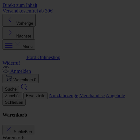
Direkt zum Inhalt
Versandkostenfrei ab 30€
K
Vorherige
Nächste
Menü
Ford Onlineshop
Widerruf
Anmelden
Warenkorb
0
Suche
Nutzfahrzeuge
Merchandise
Angebote
Zubehör
Ersatzteile
Schließen
Warenkorb
Schließen
Warenkorb