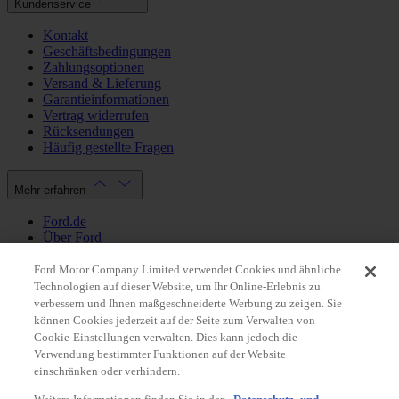
Kundenservice
Kontakt
Geschäftsbedingungen
Zahlungsoptionen
Versand & Lieferung
Garantieinformationen
Vertrag widerrufen
Rücksendungen
Häufig gestellte Fragen
Mehr erfahren
Ford.de
Über Ford
Cookie Richtlinien
Datenschutzbestimmungen
Ford Motor Company Limited verwendet Cookies und ähnliche
Impressum
Technologien auf dieser Website, um Ihr Online-Erlebnis zu
verbessern und Ihnen maßgeschneiderte Werbung zu zeigen. Sie
können Cookies jederzeit auf der Seite zum Verwalten von
Mein Konto
Cookie-Einstellungen verwalten. Dies kann jedoch die
Verwendung bestimmter Funktionen auf der Website
Login / Registrierung
einschränken oder verhindern.
Meine Bestellungen