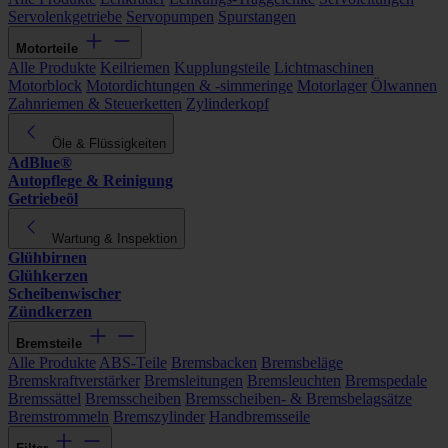
Servolenkgetriebe
Servopumpen
Spurstangen
Motorteile
Alle Produkte
Keilriemen
Kupplungsteile
Lichtmaschinen
Motorblock
Motordichtungen & -simmeringe
Motorlager
Ölwannen
Zahnriemen & Steuerketten
Zylinderkopf
Öle & Flüssigkeiten
AdBlue®
Autopflege & Reinigung
Getriebeöl
Wartung & Inspektion
Glühbirnen
Glühkerzen
Scheibenwischer
Zündkerzen
Bremsteile
Alle Produkte
ABS-Teile
Bremsbacken
Bremsbeläge
Bremskraftverstärker
Bremsleitungen
Bremsleuchten
Bremspedale
Bremssättel
Bremsscheiben
Bremsscheiben- & Bremsbelagsätze
Bremstrommeln
Bremszylinder
Handbremsseile