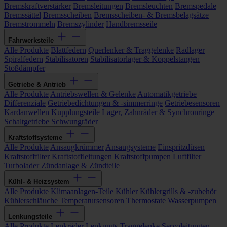
Bremskraftverstärker
Bremsleitungen
Bremsleuchten
Bremspedale
Bremssättel
Bremsscheiben
Bremsscheiben- & Bremsbelagsätze
Bremstrommeln
Bremszylinder
Handbremsseile
Fahrwerksteile
Alle Produkte
Blattfedern
Querlenker & Traggelenke
Radlager
Spiralfedern
Stabilisatoren
Stabilisatorlager & Koppelstangen
Stoßdämpfer
Getriebe & Antrieb
Alle Produkte
Antriebswellen & Gelenke
Automatikgetriebe
Differenziale
Getriebedichtungen & -simmerringe
Getriebesensoren
Kardanwellen
Kupplungsteile
Lager, Zahnräder & Synchronringe
Schaltgetriebe
Schwungräder
Kraftstoffsysteme
Alle Produkte
Ansaugkrümmer
Ansaugsysteme
Einspritzdüsen
Kraftstofffilter
Kraftstoffleitungen
Kraftstoffpumpen
Luftfilter
Turbolader
Zündanlage & Zündteile
Kühl- & Heizsystem
Alle Produkte
Klimaanlagen-Teile
Kühler
Kühlergrills & -zubehör
Kühlerschläuche
Temperatursensoren
Thermostate
Wasserpumpen
Lenkungsteile
Alle Produkte
Lenkräder
Lenkungs-Traggelenke
Servoleitungen