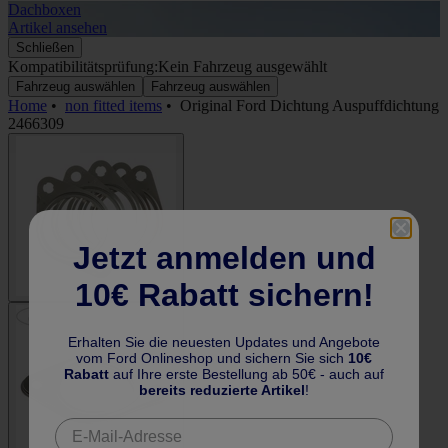
Dachboxen
A
Artikel ansehen
A
Schließen
Kompatibilitätsprüfung:
Kein Fahrzeug ausgewählt
Fahrzeug auswählen
Fahrzeug auswählen
Home
•
non fitted items
•
Original Ford Dichtung Auspuffdichtung
2466309
Jetzt anmelden und
10€ Rabatt sichern!
Erhalten Sie die neuesten Updates und Angebote
vom Ford Onlineshop und sichern Sie sich
10€
Rabatt
auf Ihre erste Bestellung ab 50€ - auch auf
bereits reduzierte Artikel
!