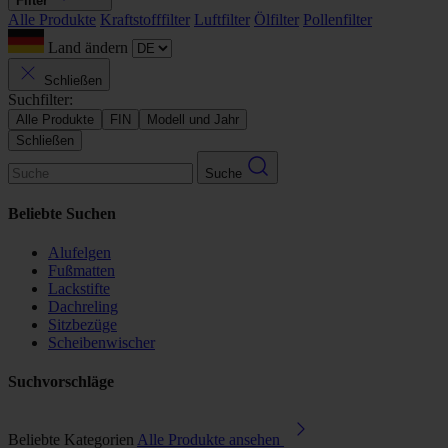
Filter
Alle Produkte
Kraftstofffilter
Luftfilter
Ölfilter
Pollenfilter
Land ändern
Schließen
Suchfilter:
Alle Produkte
FIN
Modell und Jahr
Schließen
Suche
Beliebte Suchen
Alufelgen
Fußmatten
Lackstifte
Dachreling
Sitzbezüge
Scheibenwischer
Suchvorschläge
Beliebte Kategorien
Alle Produkte ansehen