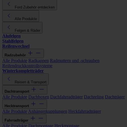
Ford Zubehör entdecken
Alle Produkte
Felgen & Räder
Alufelgen
Stahlfelgen
Reifenwechsel
Radzubehör
Alle Produkte
Radkappen
Radmuttern und -schrauben
Reifendruckkontrollsysteme
Winterkompletträder
Reisen & Transport
Dachtransport
Alle Produkte
Dachboxen
Dachfahrradträger
Dachreling
Dachträger
Hecktransport
Alle Produkte
Anhängerkupplungen
Heckfahrradträger
Fahrradträger
Alle Produkte
Dachmontage
Heckmontage