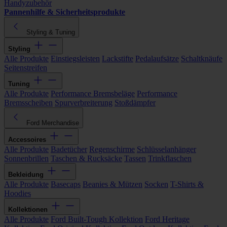
Handyzubehör
Pannenhilfe & Sicherheitsprodukte
Styling & Tuning
Styling
Alle Produkte
Einstiegsleisten
Lackstifte
Pedalaufsätze
Schaltknäufe
Seitenstreifen
Tuning
Alle Produkte
Performance Bremsbeläge
Performance
Bremsscheiben
Spurverbreiterung
Stoßdämpfer
Ford Merchandise
Accessoires
Alle Produkte
Badetücher
Regenschirme
Schlüsselanhänger
Sonnenbrillen
Taschen & Rucksäcke
Tassen
Trinkflaschen
Bekleidung
Alle Produkte
Basecaps
Beanies & Mützen
Socken
T-Shirts &
Hoodies
Kollektionen
Alle Produkte
Ford Built-Tough Kollektion
Ford Heritage