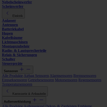
Nebelscheinwerfer
Scheinwerfer
Elektrik
Anlasser
Antennen
Batteriekabel
Hupen
Kabelbäume
Lichtmaschinen
Montagezubehör
Radio- & Lautsprecherteile
Relais & Sicherungen
Schalter
Steuergeräte
Sensoren
Alle Produkte
Airbag Sensoren
Alarmsensoren
Bremssensoren
Einparksensoren
Getriebesensoren
Motorsensoren
Regensensoren
Temperatursensoren
Karosserie & Anbauteile
Außenverkleidung
Alle Produkte
Außenspiegel
Dekor- & Zierleisten
Embleme