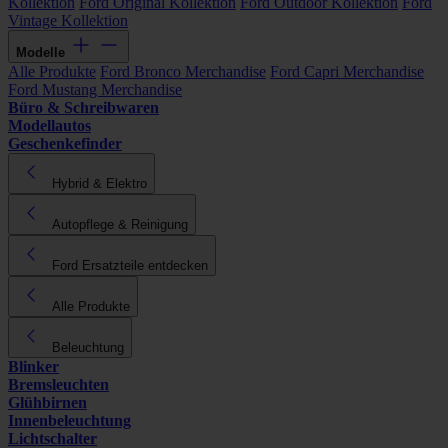
Kollektion
Ford Original Kollektion
Ford Outdoor Kollektion
Ford
Vintage Kollektion
Modelle
Alle Produkte
Ford Bronco Merchandise
Ford Capri Merchandise
Ford Mustang Merchandise
Büro & Schreibwaren
Modellautos
Geschenkefinder
Hybrid & Elektro
Autopflege & Reinigung
Ford Ersatzteile entdecken
Alle Produkte
Beleuchtung
Blinker
Bremsleuchten
Glühbirnen
Innenbeleuchtung
Lichtschalter