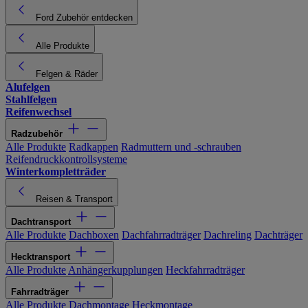
Ford Zubehör entdecken
Alle Produkte
Felgen & Räder
Alufelgen
Stahlfelgen
Reifenwechsel
Radzubehör
Alle Produkte
Radkappen
Radmuttern und -schrauben
Reifendruckkontrollsysteme
Winterkompletträder
Reisen & Transport
Dachtransport
Alle Produkte
Dachboxen
Dachfahrradträger
Dachreling
Dachträger
Hecktransport
Alle Produkte
Anhängerkupplungen
Heckfahrradträger
Fahrradträger
Alle Produkte
Dachmontage
Heckmontage