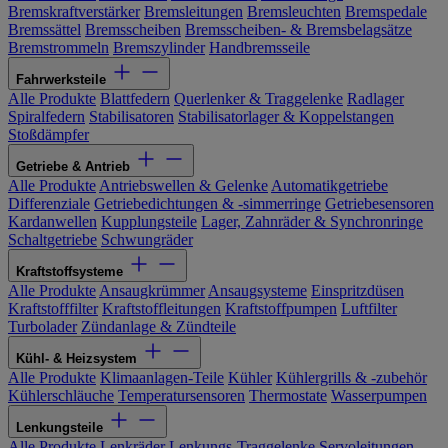
Bremskraftverstärker
Bremsleitungen
Bremsleuchten
Bremspedale
Bremssättel
Bremsscheiben
Bremsscheiben- & Bremsbelagsätze
Bremstrommeln
Bremszylinder
Handbremsseile
Fahrwerksteile
Alle Produkte
Blattfedern
Querlenker & Traggelenke
Radlager
Spiralfedern
Stabilisatoren
Stabilisatorlager & Koppelstangen
Stoßdämpfer
Getriebe & Antrieb
Alle Produkte
Antriebswellen & Gelenke
Automatikgetriebe
Differenziale
Getriebedichtungen & -simmerringe
Getriebesensoren
Kardanwellen
Kupplungsteile
Lager, Zahnräder & Synchronringe
Schaltgetriebe
Schwungräder
Kraftstoffsysteme
Alle Produkte
Ansaugkrümmer
Ansaugsysteme
Einspritzdüsen
Kraftstofffilter
Kraftstoffleitungen
Kraftstoffpumpen
Luftfilter
Turbolader
Zündanlage & Zündteile
Kühl- & Heizsystem
Alle Produkte
Klimaanlagen-Teile
Kühler
Kühlergrills & -zubehör
Kühlerschläuche
Temperatursensoren
Thermostate
Wasserpumpen
Lenkungsteile
Alle Produkte
Lenkräder
Lenkungs-Traggelenke
Servoleitungen