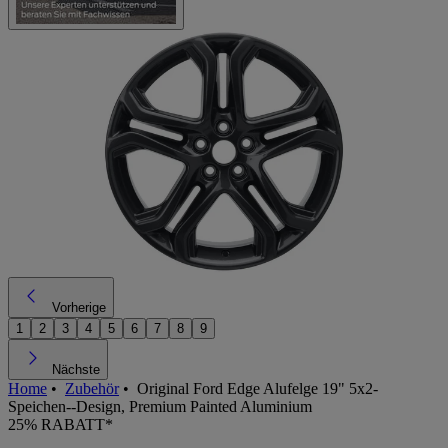
Vorherige
1
2
3
4
5
6
7
8
9
Nächste
Home
•
Zubehör
•
Original Ford Edge Alufelge 19" 5x2-
Speichen--Design, Premium Painted Aluminium
25% RABATT*