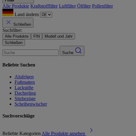
Filter
Alle Produkte
Kraftstofffilter
Luftfilter
Ölfilter
Pollenfilter
Land ändern
Schließen
Suchfilter:
Alle Produkte
FIN
Modell und Jahr
Schließen
Suche
Beliebte Suchen
Alufelgen
Fußmatten
Lackstifte
Dachreling
Sitzbezüge
Scheibenwischer
Suchvorschläge
Beliebte Kategorien
Alle Produkte ansehen