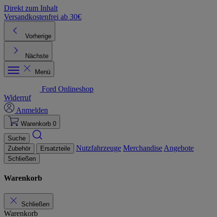
Direkt zum Inhalt
Versandkostenfrei ab 30€
K
Vorherige
Nächste
Menü
Ford Onlineshop
Widerruf
Anmelden
Warenkorb
0
Suche
Nutzfahrzeuge
Merchandise
Angebote
Zubehör
Ersatzteile
Schließen
Warenkorb
Schließen
Warenkorb