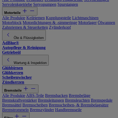
Servolenkgetriebe
Servopumpen
Spurstangen
Motorteile
Alle Produkte
Keilriemen
Kupplungsteile
Lichtmaschinen
Motorblock
Motordichtungen & -simmeringe
Motorlager
Ölwannen
Zahnriemen & Steuerketten
Zylinderkopf
Öle & Flüssigkeiten
AdBlue®
Autopflege & Reinigung
Getriebeöl
Wartung & Inspektion
Glühbirnen
Glühkerzen
Scheibenwischer
Zündkerzen
Bremsteile
Alle Produkte
ABS-Teile
Bremsbacken
Bremsbeläge
Bremskraftverstärker
Bremsleitungen
Bremsleuchten
Bremspedale
Bremssättel
Bremsscheiben
Bremsscheiben- & Bremsbelagsätze
Bremstrommeln
Bremszylinder
Handbremsseile