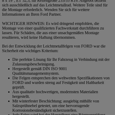
8 x 19", ET 52,5, für Reifengröße 235/55 R19. Angebot bezieht
sich ausschließlich auf das Leichtmetallrad. Weitere Teile sind für
die Montage erforderlich. Wenden Sie sich für weitere
Informationen an Ihren Ford Partner.
WICHTIGER HINWEIS: Es wird dringend empfohlen, die
Montage von einer qualifizierten Fachwerkstatt durchführen zu
lassen. Für Schäden, die aus einer unsachgemäßen Montage
resultieren, wird keine Haftung übernommen.
Bei der Entwicklung der Leichtmetallfelgen von FORD war die
Sicherheit ein wichtiges Kriterium:
Die perfekte Lösung für Ihr Fahrzeug in Verbindung mit der
Zulassungsbescheinigung.
Hergestellt gemäß DIN ISO 9001
Qualitätsmanagementsystem.
Die Felgen entsprechen den weltweiten Spezifikationen von
FORD und wurden streng auf Festigkeit und Haltbarkeit
geprüft.
Aus qualitativ hochwertigen, modernsten Materialien
hergestellt.
Mit winterfester Beschichtung; ausgiebig mithilfe von
Salzsprühnebel getestet, um eine hervorragende
Korrosionsbeständigkeit sicherzustellen.
Jede Felge wird bei der Herstellung eine Röntgenprüfung