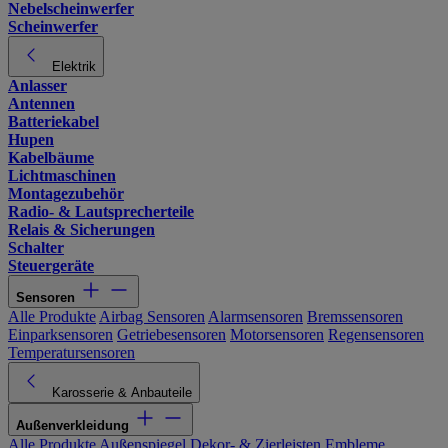
Nebelscheinwerfer
Scheinwerfer
Elektrik
Anlasser
Antennen
Batteriekabel
Hupen
Kabelbäume
Lichtmaschinen
Montagezubehör
Radio- & Lautsprecherteile
Relais & Sicherungen
Schalter
Steuergeräte
Sensoren
Alle Produkte
Airbag Sensoren
Alarmsensoren
Bremssensoren
Einparksensoren
Getriebesensoren
Motorsensoren
Regensensoren
Temperatursensoren
Karosserie & Anbauteile
Außenverkleidung
Alle Produkte
Außenspiegel
Dekor- & Zierleisten
Embleme