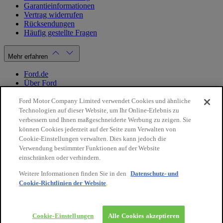
Garantieinformationen
Vertrag widerrufen
Rücksendungen
Häufig gestellte Fragen
Mehr erfahren
Ford.de
Über Ford
Cookie Richtlinien
Datenschutzbestimmungen
Ford Motor Company Limited verwendet Cookies und ähnliche
Impressum
Technologien auf dieser Website, um Ihr Online-Erlebnis zu
verbessern und Ihnen maßgeschneiderte Werbung zu zeigen. Sie
können Cookies jederzeit auf der Seite zum Verwalten von
Mein Konto
Cookie-Einstellungen verwalten. Dies kann jedoch die
Verwendung bestimmter Funktionen auf der Website
Login / Registrierung
einschränken oder verhindern.
Meine Bestellungen
Weitere Informationen finden Sie in den
Datenschutz- und
Land ändern
Cookie-Richtlinien der Website
.
10€
auf Ihre
Facebook
X
Instagram
Youtube
LinkedIn
nächste
Bestellung
© 2026 Ford-Werke-GmbH
Ford Onlineshop
Cookie-Einstellungen
Alle Cookies akzeptieren