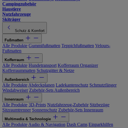
Campingzubehör
Haustiere
Nutzfahrzeuge
Skiträger
Schutz & Komfort
Fußmatten
Alle Produkte
Gummifußmatten
Teppichfußmatten
Velours-
Fußmatten
Kofferraum
Alle Produkte
Hundetransport
Kofferraum Organizer
Kofferraummatten
Schutzgitter & Netze
Außenbereich
Alle Produkte
Abdeckplanen
Ladekantenschutz
Schmutzfänger
Windabweiser
Zubehör-Sets Außenbereich
Innenraum
Alle Produkte
3D-Prints
Nutzfahrzeug-Zubehör
Sitzbezüge
Sitzraumtrenner
Sonnenschutz
Zubehör-Sets Innenraum
Multimedia & Technologie
Alle Produkte
Audio & Navigation
Dash Cams
Einparkhilfen