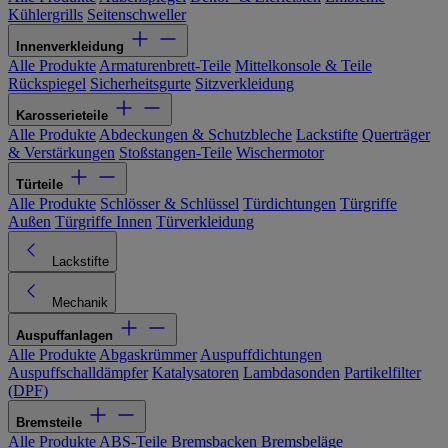
Kühlergrills
Seitenschweller
Innenverkleidung
Alle Produkte
Armaturenbrett-Teile
Mittelkonsole & Teile
Rückspiegel
Sicherheitsgurte
Sitzverkleidung
Karosserieteile
Alle Produkte
Abdeckungen & Schutzbleche
Lackstifte
Querträger
& Verstärkungen
Stoßstangen-Teile
Wischermotor
Türteile
Alle Produkte
Schlösser & Schlüssel
Türdichtungen
Türgriffe
Außen
Türgriffe Innen
Türverkleidung
Lackstifte
Mechanik
Auspuffanlagen
Alle Produkte
Abgaskrümmer
Auspuffdichtungen
Auspuffschalldämpfer
Katalysatoren
Lambdasonden
Partikelfilter
(DPF)
Bremsteile
Alle Produkte
ABS-Teile
Bremsbacken
Bremsbeläge