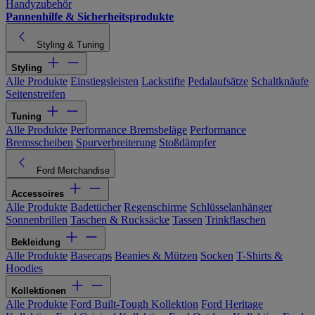
Handyzubehör
Pannenhilfe & Sicherheitsprodukte
Styling & Tuning
Styling
Alle Produkte
Einstiegsleisten
Lackstifte
Pedalaufsätze
Schaltknäufe
Seitenstreifen
Tuning
Alle Produkte
Performance Bremsbeläge
Performance
Bremsscheiben
Spurverbreiterung
Stoßdämpfer
Ford Merchandise
Accessoires
Alle Produkte
Badetücher
Regenschirme
Schlüsselanhänger
Sonnenbrillen
Taschen & Rucksäcke
Tassen
Trinkflaschen
Bekleidung
Alle Produkte
Basecaps
Beanies & Mützen
Socken
T-Shirts &
Hoodies
Kollektionen
Alle Produkte
Ford Built-Tough Kollektion
Ford Heritage