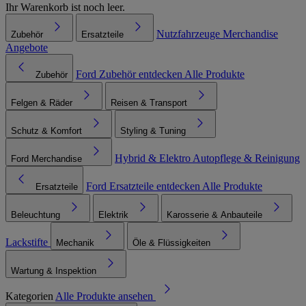
Ihr Warenkorb ist noch leer.
Nutzfahrzeuge
Merchandise
Zubehör
Ersatzteile
Angebote
Ford Zubehör entdecken
Alle Produkte
Zubehör
Felgen & Räder
Reisen & Transport
Schutz & Komfort
Styling & Tuning
Hybrid & Elektro
Autopflege & Reinigung
Ford Merchandise
Ford Ersatzteile entdecken
Alle Produkte
Ersatzteile
Beleuchtung
Elektrik
Karosserie & Anbauteile
Lackstifte
Mechanik
Öle & Flüssigkeiten
Wartung & Inspektion
Kategorien
Alle Produkte ansehen