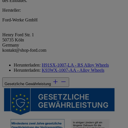
des Einbaues.
Hersteller:
Ford-Werke GmbH
Henry Ford Str. 1
50735 Köln
Germany
kontakt@shop-ford.com
Herunterladen:
H91SX-1007-LA - RS Alloy Wheels
Herunterladen:
K93WX-1007-AA - Alloy Wheels
Gesetzliche Gewährleistung