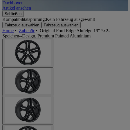
Dachboxen
A
Artikel ansehen
A
Schließen
Kompatibilitätsprüfung:
Kein Fahrzeug ausgewählt
Fahrzeug auswählen
Fahrzeug auswählen
Home
•
Zubehör
•
Original Ford Edge Alufelge 19" 5x2-
Speichen--Design, Premium Painted Aluminium