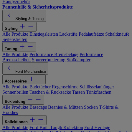
Handyzubehör
Pannenhilfe & Sicherheitsprodukte
Styling & Tuning
Styling
Alle Produkte
Einstiegsleisten
Lackstifte
Pedalaufsätze
Schaltknäufe
Seitenstreifen
Tuning
Alle Produkte
Performance Bremsbeläge
Performance
Bremsscheiben
Spurverbreiterung
Stoßdämpfer
Ford Merchandise
Accessoires
Alle Produkte
Badetücher
Regenschirme
Schlüsselanhänger
Sonnenbrillen
Taschen & Rucksäcke
Tassen
Trinkflaschen
Bekleidung
Alle Produkte
Basecaps
Beanies & Mützen
Socken
T-Shirts &
Hoodies
Kollektionen
Alle Produkte
Ford Built-Tough Kollektion
Ford Heritage