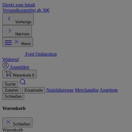
Direkt zum Inhalt
Versandkostenfrei ab 30€
K
Vorherige
Nächste
Menü
Ford Onlineshop
Widerruf
Anmelden
Warenkorb
0
Suche
Nutzfahrzeuge
Merchandise
Angebote
Zubehör
Ersatzteile
Schließen
Warenkorb
Schließen
Warenkorb