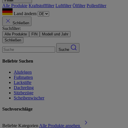
Filter
Alle Produkte
Kraftstofffilter
Luftfilter
Ölfilter
Pollenfilter
Land ändern
Schließen
Suchfilter:
Alle Produkte
FIN
Modell und Jahr
Schließen
Suche
Beliebte Suchen
Alufelgen
Fußmatten
Lackstifte
Dachreling
Sitzbezüge
Scheibenwischer
Suchvorschläge
Beliebte Kategorien
Alle Produkte ansehen