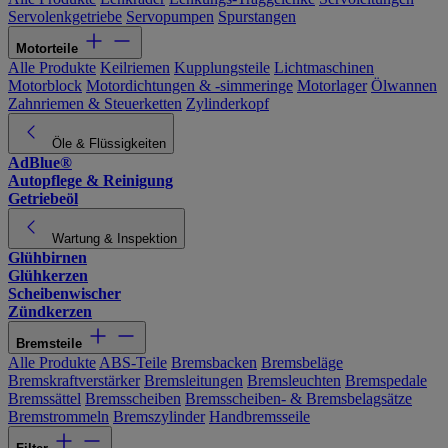
Servolenkgetriebe
Servopumpen
Spurstangen
Motorteile
Alle Produkte
Keilriemen
Kupplungsteile
Lichtmaschinen
Motorblock
Motordichtungen & -simmeringe
Motorlager
Ölwannen
Zahnriemen & Steuerketten
Zylinderkopf
Öle & Flüssigkeiten
AdBlue®
Autopflege & Reinigung
Getriebeöl
Wartung & Inspektion
Glühbirnen
Glühkerzen
Scheibenwischer
Zündkerzen
Bremsteile
Alle Produkte
ABS-Teile
Bremsbacken
Bremsbeläge
Bremskraftverstärker
Bremsleitungen
Bremsleuchten
Bremspedale
Bremssättel
Bremsscheiben
Bremsscheiben- & Bremsbelagsätze
Bremstrommeln
Bremszylinder
Handbremsseile