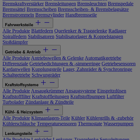
Bremskraftverstärker
Bremsleitungen
Bremsleuchten
Bremspedale
Bremssättel
Bremsscheiben
Bremsscheiben- & Bremsbelagsätze
Bremstrommeln
Bremszylinder
Handbremsseile
Fahrwerksteile
Alle Produkte
Blattfedern
Querlenker & Traggelenke
Radlager
Spiralfedern
Stabilisatoren
Stabilisatorlager & Koppelstangen
Stoßdämpfer
Getriebe & Antrieb
Alle Produkte
Antriebswellen & Gelenke
Automatikgetriebe
Differenziale
Getriebedichtungen & -simmerringe
Getriebesensoren
Kardanwellen
Kupplungsteile
Lager, Zahnräder & Synchronringe
Schaltgetriebe
Schwungräder
Kraftstoffsysteme
Alle Produkte
Ansaugkrümmer
Ansaugsysteme
Einspritzdüsen
Kraftstofffilter
Kraftstoffleitungen
Kraftstoffpumpen
Luftfilter
Turbolader
Zündanlage & Zündteile
Kühl- & Heizsystem
Alle Produkte
Klimaanlagen-Teile
Kühler
Kühlergrills & -zubehör
Kühlerschläuche
Temperatursensoren
Thermostate
Wasserpumpen
Lenkungsteile
Alle Produkte
Lenkräder
Lenkungs-Traggelenke
Servoleitungen