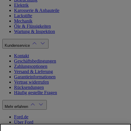
Elektrik
Karosserie & Anbauteile
Lackstifte
Mechanik
Öle & Flüssigkeiten
Wartung & Inspektion
Kundenservice
Kontakt
Geschäftsbedingungen
Zahlungsoptionen
Versand & Lieferung
Garantieinformationen
Vertrag widerrufen
Rücksendungen
Häufig gestellte Fragen
Mehr erfahren
Ford.de
Über Ford
Cookie Richtlinien