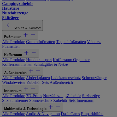
Campingzubehör
Haustiere
Nutzfahrzeuge
Skiträger
Schutz & Komfort
Fußmatten
Alle Produkte
Gummifußmatten
Teppichfußmatten
Velours-
Fußmatten
Kofferraum
Alle Produkte
Hundetransport
Kofferraum Organizer
Kofferraummatten
Schutzgitter & Netze
Außenbereich
Alle Produkte
Abdeckplanen
Ladekantenschutz
Schmutzfänger
Windabweiser
Zubehör-Sets Außenbereich
Innenraum
Alle Produkte
3D-Prints
Nutzfahrzeug-Zubehör
Sitzbezüge
Sitzraumtrenner
Sonnenschutz
Zubehör-Sets Innenraum
Multimedia & Technologie
Alle Produkte
Audio & Navigation
Dash Cams
Einparkhilfen