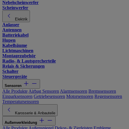
Nebelscheinwerfer
Scheinwerfer
Elektrik
Anlasser
Antennen
Batteriekabel
Hupen
Kabelbäume
Lichtmaschinen
Montagezubehör
Radio- & Lautsprecherteile
Relais & Sicherungen
Schalter
Steuergeräte
Sensoren
Alle Produkte
Airbag Sensoren
Alarmsensoren
Bremssensoren
Einparksensoren
Getriebesensoren
Motorsensoren
Regensensoren
Temperatursensoren
Karosserie & Anbauteile
Außenverkleidung
Alle Produkte
Außenspiegel
Dekor- & Zierleisten
Embleme