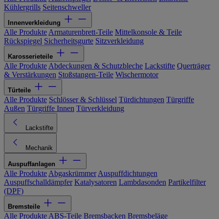
Kühlergrills
Seitenschweller
Innenverkleidung
Alle Produkte
Armaturenbrett-Teile
Mittelkonsole & Teile
Rückspiegel
Sicherheitsgurte
Sitzverkleidung
Karosserieteile
Alle Produkte
Abdeckungen & Schutzbleche
Lackstifte
Querträger
& Verstärkungen
Stoßstangen-Teile
Wischermotor
Türteile
Alle Produkte
Schlösser & Schlüssel
Türdichtungen
Türgriffe
Außen
Türgriffe Innen
Türverkleidung
Lackstifte
Mechanik
Auspuffanlagen
Alle Produkte
Abgaskrümmer
Auspuffdichtungen
Auspuffschalldämpfer
Katalysatoren
Lambdasonden
Partikelfilter
(DPF)
Bremsteile
Alle Produkte
ABS-Teile
Bremsbacken
Bremsbeläge