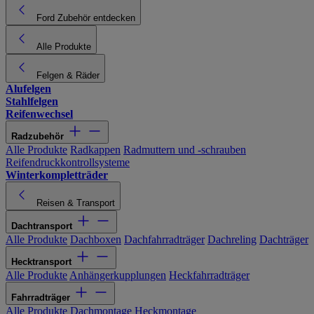
Ford Zubehör entdecken
Alle Produkte
Felgen & Räder
Alufelgen
Stahlfelgen
Reifenwechsel
Radzubehör
Alle Produkte
Radkappen
Radmuttern und -schrauben
Reifendruckkontrollsysteme
Winterkompletträder
Reisen & Transport
Dachtransport
Alle Produkte
Dachboxen
Dachfahrradträger
Dachreling
Dachträger
Hecktransport
Alle Produkte
Anhängerkupplungen
Heckfahrradträger
Fahrradträger
Alle Produkte
Dachmontage
Heckmontage