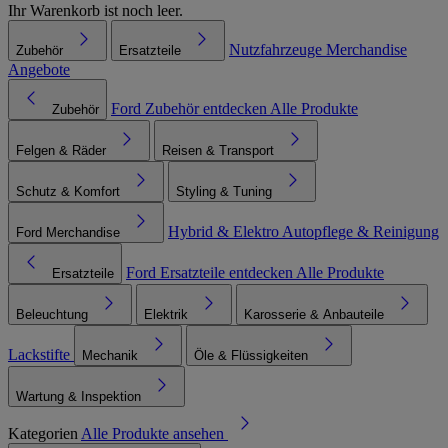
Ihr Warenkorb ist noch leer.
Nutzfahrzeuge
Merchandise
Zubehör
Ersatzteile
Angebote
Ford Zubehör entdecken
Alle Produkte
Zubehör
Felgen & Räder
Reisen & Transport
Schutz & Komfort
Styling & Tuning
Hybrid & Elektro
Autopflege & Reinigung
Ford Merchandise
Ford Ersatzteile entdecken
Alle Produkte
Ersatzteile
Beleuchtung
Elektrik
Karosserie & Anbauteile
Lackstifte
Mechanik
Öle & Flüssigkeiten
Wartung & Inspektion
Kategorien
Alle Produkte ansehen