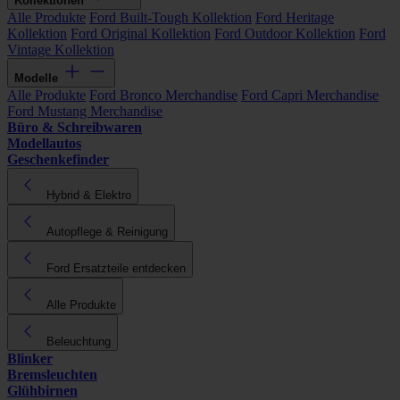
Kollektionen
Alle Produkte
Ford Built-Tough Kollektion
Ford Heritage
Kollektion
Ford Original Kollektion
Ford Outdoor Kollektion
Ford
Vintage Kollektion
Modelle
Alle Produkte
Ford Bronco Merchandise
Ford Capri Merchandise
Ford Mustang Merchandise
Büro & Schreibwaren
Modellautos
Geschenkefinder
Hybrid & Elektro
Autopflege & Reinigung
Ford Ersatzteile entdecken
Alle Produkte
Beleuchtung
Blinker
Bremsleuchten
Glühbirnen