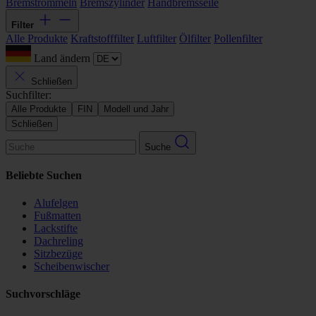
Bremstrommeln
Bremszylinder
Handbremsseile
Filter
Alle Produkte
Kraftstofffilter
Luftfilter
Ölfilter
Pollenfilter
Land ändern
Schließen
Suchfilter:
Alle Produkte
FIN
Modell und Jahr
Schließen
Suche
Beliebte Suchen
Alufelgen
Fußmatten
Lackstifte
Dachreling
Sitzbezüge
Scheibenwischer
Suchvorschläge