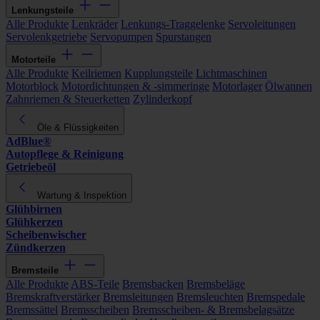
Lenkungsteile
Alle Produkte
Lenkräder
Lenkungs-Traggelenke
Servoleitungen
Servolenkgetriebe
Servopumpen
Spurstangen
Motorteile
Alle Produkte
Keilriemen
Kupplungsteile
Lichtmaschinen
Motorblock
Motordichtungen & -simmeringe
Motorlager
Ölwannen
Zahnriemen & Steuerketten
Zylinderkopf
Öle & Flüssigkeiten
AdBlue®
Autopflege & Reinigung
Getriebeöl
Wartung & Inspektion
Glühbirnen
Glühkerzen
Scheibenwischer
Zündkerzen
Bremsteile
Alle Produkte
ABS-Teile
Bremsbacken
Bremsbeläge
Bremskraftverstärker
Bremsleitungen
Bremsleuchten
Bremspedale
Bremssättel
Bremsscheiben
Bremsscheiben- & Bremsbelagsätze