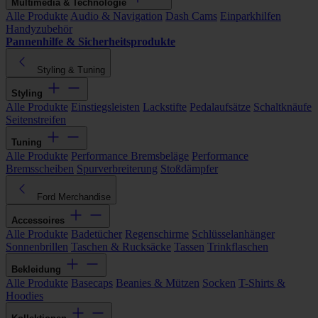
Multimedia & Technologie
Alle Produkte
Audio & Navigation
Dash Cams
Einparkhilfen
Handyzubehör
Pannenhilfe & Sicherheitsprodukte
Styling & Tuning
Styling
Alle Produkte
Einstiegsleisten
Lackstifte
Pedalaufsätze
Schaltknäufe
Seitenstreifen
Tuning
Alle Produkte
Performance Bremsbeläge
Performance
Bremsscheiben
Spurverbreiterung
Stoßdämpfer
Ford Merchandise
Accessoires
Alle Produkte
Badetücher
Regenschirme
Schlüsselanhänger
Sonnenbrillen
Taschen & Rucksäcke
Tassen
Trinkflaschen
Bekleidung
Alle Produkte
Basecaps
Beanies & Mützen
Socken
T-Shirts &
Hoodies