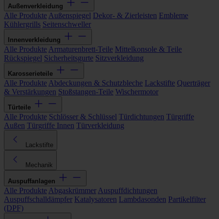
Außenverkleidung
Alle Produkte
Außenspiegel
Dekor- & Zierleisten
Embleme
Kühlergrills
Seitenschweller
Innenverkleidung
Alle Produkte
Armaturenbrett-Teile
Mittelkonsole & Teile
Rückspiegel
Sicherheitsgurte
Sitzverkleidung
Karosserieteile
Alle Produkte
Abdeckungen & Schutzbleche
Lackstifte
Querträger
& Verstärkungen
Stoßstangen-Teile
Wischermotor
Türteile
Alle Produkte
Schlösser & Schlüssel
Türdichtungen
Türgriffe
Außen
Türgriffe Innen
Türverkleidung
Lackstifte
Mechanik
Auspuffanlagen
Alle Produkte
Abgaskrümmer
Auspuffdichtungen
Auspuffschalldämpfer
Katalysatoren
Lambdasonden
Partikelfilter
(DPF)