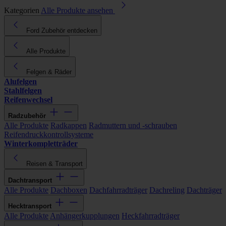
Kategorien
Alle Produkte ansehen
Ford Zubehör entdecken
Alle Produkte
Felgen & Räder
Alufelgen
Stahlfelgen
Reifenwechsel
Radzubehör
Alle Produkte
Radkappen
Radmuttern und -schrauben
Reifendruckkontrollsysteme
Winterkompletträder
Reisen & Transport
Dachtransport
Alle Produkte
Dachboxen
Dachfahrradträger
Dachreling
Dachträger
Hecktransport
Alle Produkte
Anhängerkupplungen
Heckfahrradträger