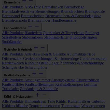
Bremsteile
Alle Produkte
ABS-Teile
Bremsbacken
Bremsbeläge
Bremskraftverstärker
Bremsleitungen
Bremsleuchten
Bremspedale
Bremssättel
Bremsscheiben
Bremsscheiben- & Bremsbelagsätze
Bremstrommeln
Bremszylinder
Handbremsseile
Fahrwerksteile
Alle Produkte
Blattfedern
Querlenker & Traggelenke
Radlager
Spiralfedern
Stabilisatoren
Stabilisatorlager & Koppelstangen
Stoßdämpfer
Getriebe & Antrieb
Alle Produkte
Antriebswellen & Gelenke
Automatikgetriebe
Differenziale
Getriebedichtungen & -simmerringe
Getriebesensoren
Kardanwellen
Kupplungsteile
Lager, Zahnräder & Synchronringe
Schaltgetriebe
Schwungräder
Kraftstoffsysteme
Alle Produkte
Ansaugkrümmer
Ansaugsysteme
Einspritzdüsen
Kraftstofffilter
Kraftstoffleitungen
Kraftstoffpumpen
Luftfilter
Turbolader
Zündanlage & Zündteile
Kühl- & Heizsystem
Alle Produkte
Klimaanlagen-Teile
Kühler
Kühlergrills & -zubehör
Kühlerschläuche
Temperatursensoren
Thermostate
Wasserpumpen