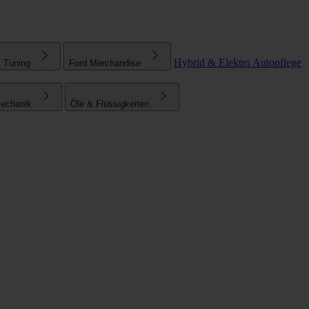
Hybrid & Elektro
Autopflege
& Tuning
Ford Merchandise
echanik
Öle & Flüssigkeiten