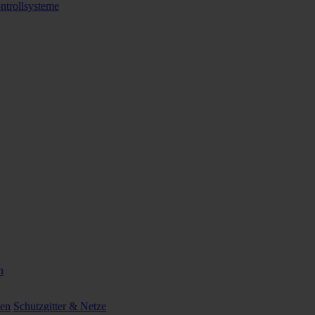
ntrollsysteme
n
ten
Schutzgitter & Netze