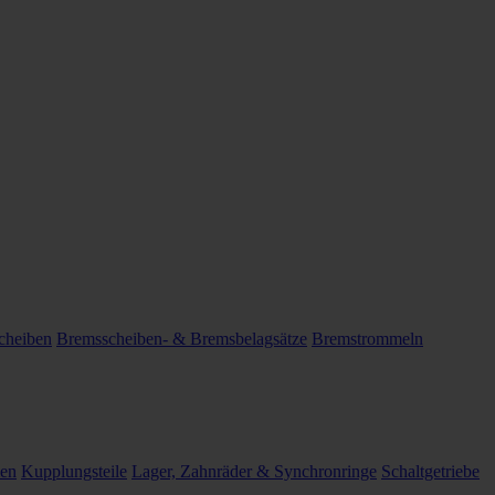
cheiben
Bremsscheiben- & Bremsbelagsätze
Bremstrommeln
len
Kupplungsteile
Lager, Zahnräder & Synchronringe
Schaltgetriebe