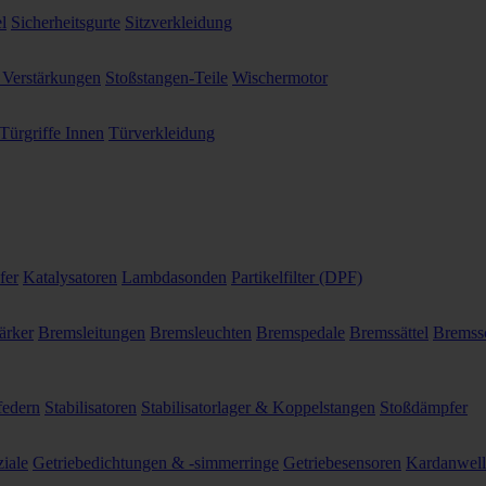
l
Sicherheitsgurte
Sitzverkleidung
 Verstärkungen
Stoßstangen-Teile
Wischermotor
Türgriffe Innen
Türverkleidung
fer
Katalysatoren
Lambdasonden
Partikelfilter (DPF)
ärker
Bremsleitungen
Bremsleuchten
Bremspedale
Bremssättel
Bremss
federn
Stabilisatoren
Stabilisatorlager & Koppelstangen
Stoßdämpfer
ziale
Getriebedichtungen & -simmerringe
Getriebesensoren
Kardanwel