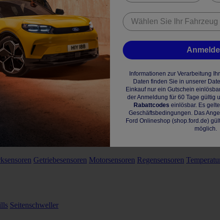
Anmeld
Informationen zur Verarbeitung I
Daten finden Sie in unserer Dat
Einkauf nur ein Gutschein einlösba
der Anmeldung für 60 Tage gültig u
Rabattcodes
einlösbar. Es gelt
Geschäftsbedingungen. Das Angebo
Ford Onlineshop (shop.ford.de) gül
möglich.
rksensoren
Getriebesensoren
Motorsensoren
Regensensoren
Temperatu
lls
Seitenschweller