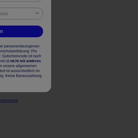
en
hrer personenbezogenen
enschutzerklärung. Pro
r. Gutscheincode ist nach
nd ist
nicht mit anderen
en unsere allgemeinen
t ist ausschließlich im
tig. Keine Barauszahlung
rsensoren