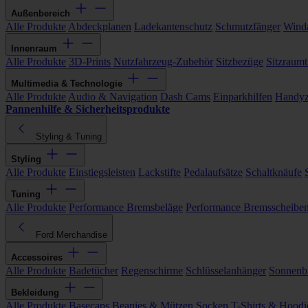
Außenbereich
Alle Produkte
Abdeckplanen
Ladekantenschutz
Schmutzfänger
Wind
Innenraum
Alle Produkte
3D-Prints
Nutzfahrzeug-Zubehör
Sitzbezüge
Sitzraumt
Multimedia & Technologie
Alle Produkte
Audio & Navigation
Dash Cams
Einparkhilfen
Handyz
Pannenhilfe & Sicherheitsprodukte
Styling & Tuning
Styling
Alle Produkte
Einstiegsleisten
Lackstifte
Pedalaufsätze
Schaltknäufe
Tuning
Alle Produkte
Performance Bremsbeläge
Performance Bremsscheibe
Ford Merchandise
Accessoires
Alle Produkte
Badetücher
Regenschirme
Schlüsselanhänger
Sonnenbr
Bekleidung
Alle Produkte
Basecaps
Beanies & Mützen
Socken
T-Shirts & Hoodi