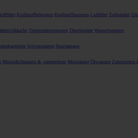
offfilter
Kraftstoffleitungen
Kraftstoffpumpen
Luftfilter
Turbolader
Zün
hlerschläuche
Temperatursensoren
Thermostate
Wasserpumpen
olenkgetriebe
Servopumpen
Spurstangen
k
Motordichtungen & -simmeringe
Motorlager
Ölwannen
Zahnriemen &