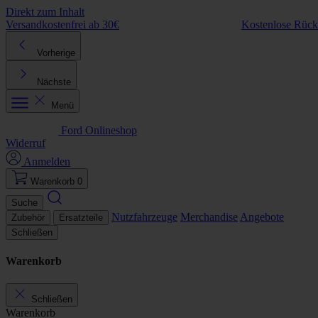
Direkt zum Inhalt
Versandkostenfrei ab 30€
Kostenlose Rüc
Vorherige
Nächste
Menü
Ford Onlineshop
Widerruf
Anmelden
Warenkorb
0
Suche
Nutzfahrzeuge
Merchandise
Angebote
Zubehör
Ersatzteile
Schließen
Warenkorb
Schließen
Warenkorb