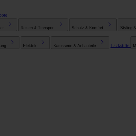
bote
er
Reisen & Transport
Schutz & Komfort
Styling 
Lackstifte
tung
Elektrik
Karosserie & Anbauteile
M