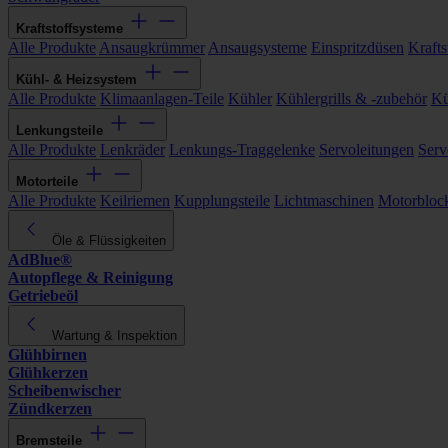
Kraftstoffsysteme
Alle Produkte
Ansaugkrümmer
Ansaugsysteme
Einspritzdüsen
Kraftst
Kühl- & Heizsystem
Alle Produkte
Klimaanlagen-Teile
Kühler
Kühlergrills & -zubehör
Kü
Lenkungsteile
Alle Produkte
Lenkräder
Lenkungs-Traggelenke
Servoleitungen
Serv
Motorteile
Alle Produkte
Keilriemen
Kupplungsteile
Lichtmaschinen
Motorbloc
Öle & Flüssigkeiten
AdBlue®
Autopflege & Reinigung
Getriebeöl
Wartung & Inspektion
Glühbirnen
Glühkerzen
Scheibenwischer
Zündkerzen
Bremsteile