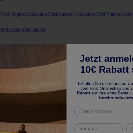
Ford Original Kollektion
Ford Outdoor Kollektion
Ford Vintage Kolle
rd Mustang Merchandise
Jetzt anme
10€ Rabatt 
Erhalten Sie die neuesten U
vom Ford Onlineshop und si
Rabatt
auf Ihre erste Bestell
bereits reduziert