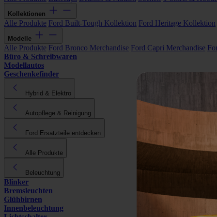
Kollektionen
Alle Produkte
Ford Built-Tough Kollektion
Ford Heritage Kollektion
Modelle
Alle Produkte
Ford Bronco Merchandise
Ford Capri Merchandise
Fo
Büro & Schreibwaren
Modellautos
Geschenkefinder
Hybrid & Elektro
Autopflege & Reinigung
Ford Ersatzteile entdecken
Alle Produkte
Beleuchtung
Blinker
Bremsleuchten
Glühbirnen
Innenbeleuchtung
Lichtschalter