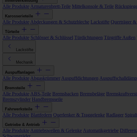
Innenverkleidung
Alle Produkte
Armaturenbrett-Teile
Mittelkonsole & Teile
Rückspiege
Karosserieteile
Alle Produkte
Abdeckungen & Schutzbleche
Lackstifte
Querträger &
Türteile
Alle Produkte
Schlösser & Schlüssel
Türdichtungen
Türgriffe Außen
Lackstifte
Mechanik
Auspuffanlagen
Alle Produkte
Abgaskrümmer
Auspuffdichtungen
Auspuffschalldämp
Bremsteile
Alle Produkte
ABS-Teile
Bremsbacken
Bremsbeläge
Bremskraftverst
Bremszylinder
Handbremsseile
Fahrwerksteile
Alle Produkte
Blattfedern
Querlenker & Traggelenke
Radlager
Spiral
Getriebe & Antrieb
Alle Produkte
Antriebswellen & Gelenke
Automatikgetriebe
Differen
Schwungräder