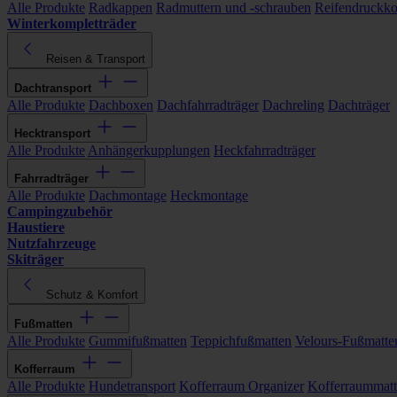
Alle Produkte
Radkappen
Radmuttern und -schrauben
Reifendruckko
Winterkompletträder
Reisen & Transport
Dachtransport
Alle Produkte
Dachboxen
Dachfahrradträger
Dachreling
Dachträger
Hecktransport
Alle Produkte
Anhängerkupplungen
Heckfahrradträger
Fahrradträger
Alle Produkte
Dachmontage
Heckmontage
Campingzubehör
Haustiere
Nutzfahrzeuge
Skiträger
Schutz & Komfort
Fußmatten
Alle Produkte
Gummifußmatten
Teppichfußmatten
Velours-Fußmatte
Kofferraum
Alle Produkte
Hundetransport
Kofferraum Organizer
Kofferraummat