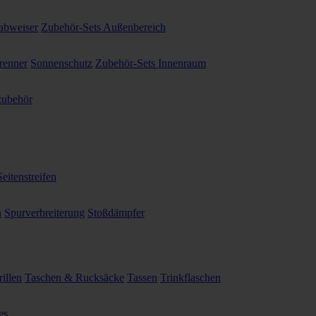
abweiser
Zubehör-Sets Außenbereich
renner
Sonnenschutz
Zubehör-Sets Innenraum
ubehör
Seitenstreifen
n
Spurverbreiterung
Stoßdämpfer
illen
Taschen & Rucksäcke
Tassen
Trinkflaschen
es