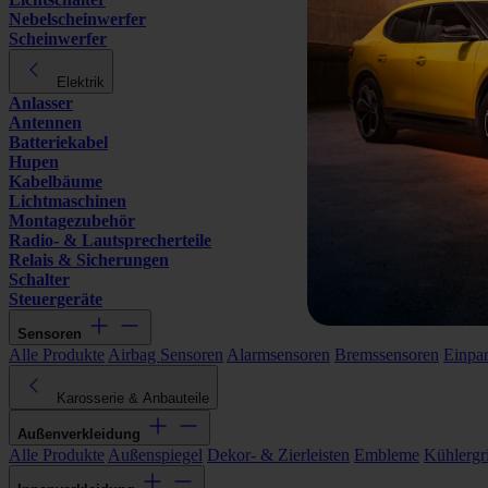
Nebelscheinwerfer
Scheinwerfer
Elektrik
Anlasser
Antennen
Batteriekabel
Hupen
Kabelbäume
Lichtmaschinen
Montagezubehör
Radio- & Lautsprecherteile
Relais & Sicherungen
Schalter
Steuergeräte
Sensoren
Alle Produkte
Airbag Sensoren
Alarmsensoren
Bremssensoren
Einpa
Karosserie & Anbauteile
Außenverkleidung
Alle Produkte
Außenspiegel
Dekor- & Zierleisten
Embleme
Kühlergri