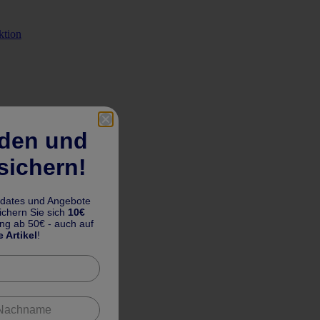
ktion
lden und
sichern!
pdates und Angebote
chern Sie sich
10€
ung ab 50€ - auch auf
e Artikel
!