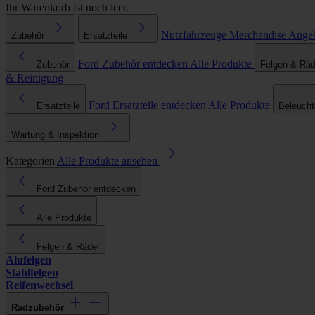
Ihr Warenkorb ist noch leer.
Nutzfahrzeuge
Merchandise
Ange
Zubehör
Ersatzteile
Ford Zubehör entdecken
Alle Produkte
Zubehör
Felgen & Räd
& Reinigung
Ford Ersatzteile entdecken
Alle Produkte
Ersatzteile
Beleuch
Wartung & Inspektion
Kategorien
Alle Produkte ansehen
Ford Zubehör entdecken
Alle Produkte
Felgen & Räder
Alufelgen
Stahlfelgen
Reifenwechsel
Radzubehör