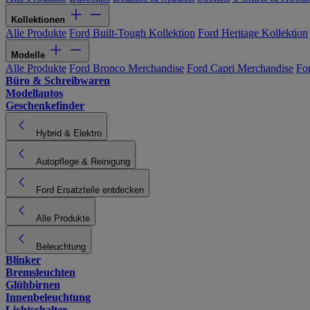
Kollektionen
Alle Produkte
Ford Built-Tough Kollektion
Ford Heritage Kollektion
Modelle
Alle Produkte
Ford Bronco Merchandise
Ford Capri Merchandise
Fo
Büro & Schreibwaren
Modellautos
Geschenkefinder
Hybrid & Elektro
Autopflege & Reinigung
Ford Ersatzteile entdecken
Alle Produkte
Beleuchtung
Blinker
Bremsleuchten
Glühbirnen
Innenbeleuchtung
Lichtschalter