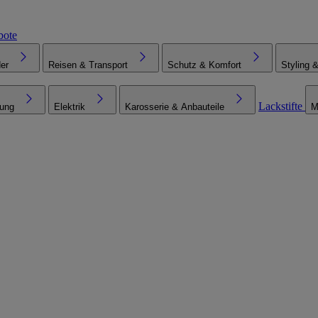
bote
er
Reisen & Transport
Schutz & Komfort
Styling 
Lackstifte
tung
Elektrik
Karosserie & Anbauteile
M