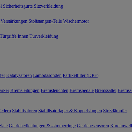
l
Sicherheitsgurte
Sitzverkleidung
 Verstärkungen
Stoßstangen-Teile
Wischermotor
Türgriffe Innen
Türverkleidung
fer
Katalysatoren
Lambdasonden
Partikelfilter (DPF)
ärker
Bremsleitungen
Bremsleuchten
Bremspedale
Bremssättel
Bremss
federn
Stabilisatoren
Stabilisatorlager & Koppelstangen
Stoßdämpfer
ziale
Getriebedichtungen & -simmerringe
Getriebesensoren
Kardanwel