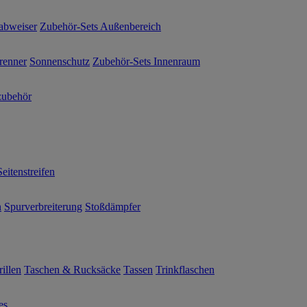
abweiser
Zubehör-Sets Außenbereich
renner
Sonnenschutz
Zubehör-Sets Innenraum
ubehör
Seitenstreifen
n
Spurverbreiterung
Stoßdämpfer
illen
Taschen & Rucksäcke
Tassen
Trinkflaschen
es