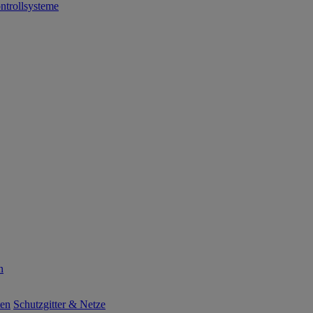
ntrollsysteme
n
ten
Schutzgitter & Netze