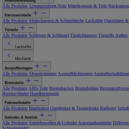
Innenverkleidung
Alle Produkte
Armaturenbrett-Teile
Mittelkonsole & Teile
Rückspiege
Karosserieteile
Alle Produkte
Abdeckungen & Schutzbleche
Lackstifte
Querträger &
Türteile
Alle Produkte
Schlösser & Schlüssel
Türdichtungen
Türgriffe Außen
Lackstifte
Mechanik
Auspuffanlagen
Alle Produkte
Abgaskrümmer
Auspuffdichtungen
Auspuffschalldämp
Bremsteile
Alle Produkte
ABS-Teile
Bremsbacken
Bremsbeläge
Bremskraftverst
Bremszylinder
Handbremsseile
Fahrwerksteile
Alle Produkte
Blattfedern
Querlenker & Traggelenke
Radlager
Spiral
Getriebe & Antrieb
Alle Produkte
Antriebswellen & Gelenke
Automatikgetriebe
Differen
Schwungräder