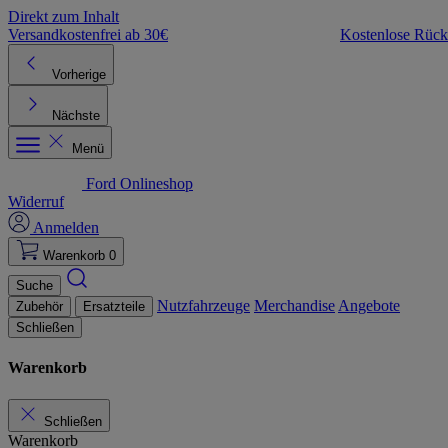
Direkt zum Inhalt
Versandkostenfrei ab 30€
Kostenlose Rüc
Vorherige
Nächste
Menü
Ford Onlineshop
Widerruf
Anmelden
Warenkorb
0
Suche
Nutzfahrzeuge
Merchandise
Angebote
Zubehör
Ersatzteile
Schließen
Warenkorb
Schließen
Warenkorb