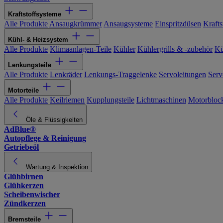
Kraftstoffsysteme
Alle Produkte
Ansaugkrümmer
Ansaugsysteme
Einspritzdüsen
Kraftst
Kühl- & Heizsystem
Alle Produkte
Klimaanlagen-Teile
Kühler
Kühlergrills & -zubehör
Kü
Lenkungsteile
Alle Produkte
Lenkräder
Lenkungs-Traggelenke
Servoleitungen
Serv
Motorteile
Alle Produkte
Keilriemen
Kupplungsteile
Lichtmaschinen
Motorbloc
Öle & Flüssigkeiten
AdBlue®
Autopflege & Reinigung
Getriebeöl
Wartung & Inspektion
Glühbirnen
Glühkerzen
Scheibenwischer
Zündkerzen
Bremsteile