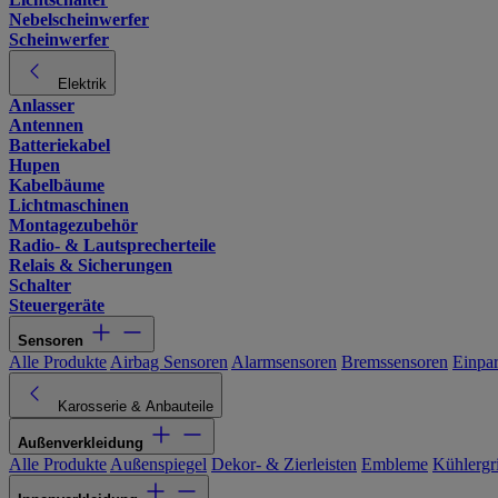
Nebelscheinwerfer
Scheinwerfer
Elektrik
Anlasser
Antennen
Batteriekabel
Hupen
Kabelbäume
Lichtmaschinen
Montagezubehör
Radio- & Lautsprecherteile
Relais & Sicherungen
Schalter
Steuergeräte
Sensoren
Alle Produkte
Airbag Sensoren
Alarmsensoren
Bremssensoren
Einpa
Karosserie & Anbauteile
Außenverkleidung
Alle Produkte
Außenspiegel
Dekor- & Zierleisten
Embleme
Kühlergri