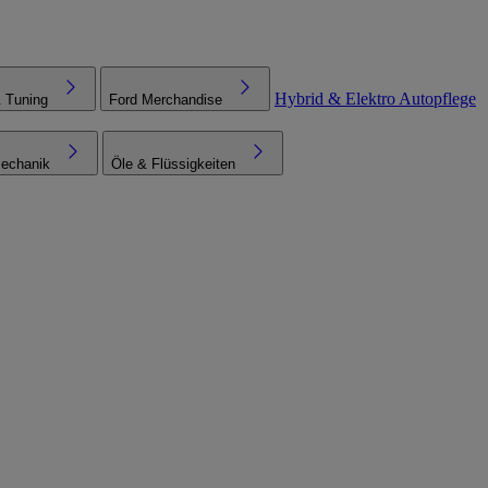
Hybrid & Elektro
Autopflege
& Tuning
Ford Merchandise
echanik
Öle & Flüssigkeiten