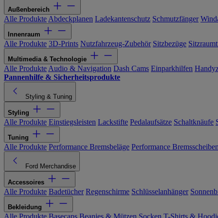
Außenbereich
Alle Produkte
Abdeckplanen
Ladekantenschutz
Schmutzfänger
Wind
Innenraum
Alle Produkte
3D-Prints
Nutzfahrzeug-Zubehör
Sitzbezüge
Sitzraumt
Multimedia & Technologie
Alle Produkte
Audio & Navigation
Dash Cams
Einparkhilfen
Handyz
Pannenhilfe & Sicherheitsprodukte
Styling & Tuning
Styling
Alle Produkte
Einstiegsleisten
Lackstifte
Pedalaufsätze
Schaltknäufe
Tuning
Alle Produkte
Performance Bremsbeläge
Performance Bremsscheibe
Ford Merchandise
Accessoires
Alle Produkte
Badetücher
Regenschirme
Schlüsselanhänger
Sonnenbr
Bekleidung
Alle Produkte
Basecaps
Beanies & Mützen
Socken
T-Shirts & Hoodi