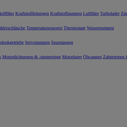
offfilter
Kraftstoffleitungen
Kraftstoffpumpen
Luftfilter
Turbolader
Zün
hlerschläuche
Temperatursensoren
Thermostate
Wasserpumpen
olenkgetriebe
Servopumpen
Spurstangen
k
Motordichtungen & -simmeringe
Motorlager
Ölwannen
Zahnriemen &