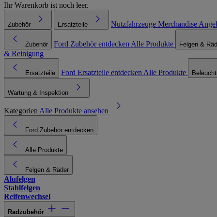
Ihr Warenkorb ist noch leer.
Nutzfahrzeuge
Merchandise
Ange
Zubehör
Ersatzteile
Ford Zubehör entdecken
Alle Produkte
Zubehör
Felgen & Räd
& Reinigung
Ford Ersatzteile entdecken
Alle Produkte
Ersatzteile
Beleuch
Wartung & Inspektion
Kategorien
Alle Produkte ansehen
Ford Zubehör entdecken
Alle Produkte
Felgen & Räder
Alufelgen
Stahlfelgen
Reifenwechsel
Radzubehör