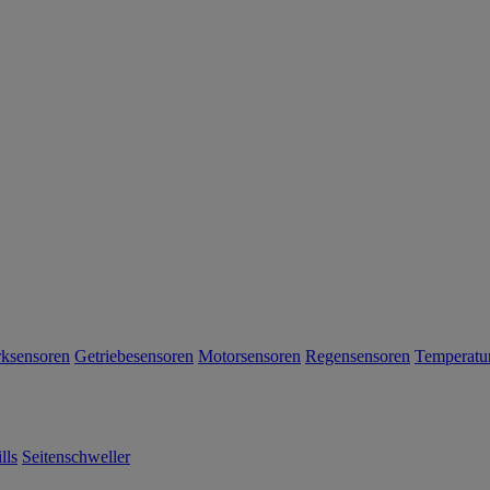
rksensoren
Getriebesensoren
Motorsensoren
Regensensoren
Temperatu
lls
Seitenschweller