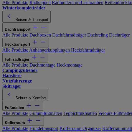
Alle Produkte
Radkappen
Radmuttern und -schrauben
Reifendruckko
Winterkompletträder
Reisen & Transport
Dachtransport
Alle Produkte
Dachboxen
Dachfahrradträger
Dachreling
Dachträger
Hecktransport
Alle Produkte
Anhängerkupplungen
Heckfahrradträger
Fahrradträger
Alle Produkte
Dachmontage
Heckmontage
Campingzubehör
Haustiere
Nutzfahrzeuge
Skiträger
Schutz & Komfort
Fußmatten
Alle Produkte
Gummifußmatten
Teppichfußmatten
Velours-Fußmatte
Kofferraum
Alle Produkte
Hundetransport
Kofferraum Organizer
Kofferraummat