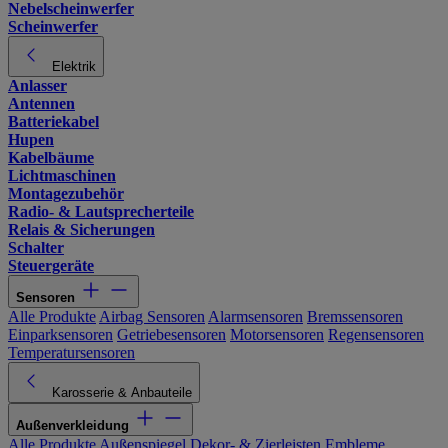
Nebelscheinwerfer
Scheinwerfer
Elektrik
Anlasser
Antennen
Batteriekabel
Hupen
Kabelbäume
Lichtmaschinen
Montagezubehör
Radio- & Lautsprecherteile
Relais & Sicherungen
Schalter
Steuergeräte
Sensoren
Alle Produkte
Airbag Sensoren
Alarmsensoren
Bremssensoren
Einparksensoren
Getriebesensoren
Motorsensoren
Regensensoren
Temperatursensoren
Karosserie & Anbauteile
Außenverkleidung
Alle Produkte
Außenspiegel
Dekor- & Zierleisten
Embleme