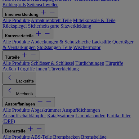
Kühlergrills
Seitenschweller
Innenverkleidung
Alle Produkte
Armaturenbrett-Teile
Mittelkonsole & Teile
Rückspiegel
Sicherheitsgurte
Sitzverkleidung
Karosserieteile
Alle Produkte
Abdeckungen & Schutzbleche
Lackstifte
Querträger
& Verstärkungen
Stoßstangen-Teile
Wischermotor
Türteile
Alle Produkte
Schlösser & Schlüssel
Türdichtungen
Türgriffe
Außen
Türgriffe Innen
Türverkleidung
Lackstifte
Mechanik
Auspuffanlagen
Alle Produkte
Abgaskrümmer
Auspuffdichtungen
Auspuffschalldämpfer
Katalysatoren
Lambdasonden
Partikelfilter
(DPF)
Bremsteile
Alle Produkte
ABS-Teile
Bremsbacken
Bremsbeläge