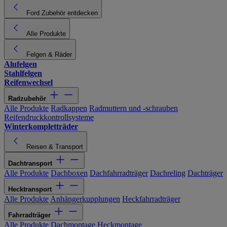
Ford Zubehör entdecken
Alle Produkte
Felgen & Räder
Alufelgen
Stahlfelgen
Reifenwechsel
Radzubehör
Alle Produkte
Radkappen
Radmuttern und -schrauben
Reifendruckkontrollsysteme
Winterkompletträder
Reisen & Transport
Dachtransport
Alle Produkte
Dachboxen
Dachfahrradträger
Dachreling
Dachträger
Hecktransport
Alle Produkte
Anhängerkupplungen
Heckfahrradträger
Fahrradträger
Alle Produkte
Dachmontage
Heckmontage