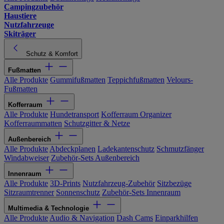
Campingzubehör
Haustiere
Nutzfahrzeuge
Skiträger
Schutz & Komfort
Fußmatten
Alle Produkte
Gummifußmatten
Teppichfußmatten
Velours-
Fußmatten
Kofferraum
Alle Produkte
Hundetransport
Kofferraum Organizer
Kofferraummatten
Schutzgitter & Netze
Außenbereich
Alle Produkte
Abdeckplanen
Ladekantenschutz
Schmutzfänger
Windabweiser
Zubehör-Sets Außenbereich
Innenraum
Alle Produkte
3D-Prints
Nutzfahrzeug-Zubehör
Sitzbezüge
Sitzraumtrenner
Sonnenschutz
Zubehör-Sets Innenraum
Multimedia & Technologie
Alle Produkte
Audio & Navigation
Dash Cams
Einparkhilfen