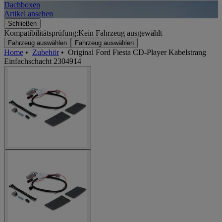
Dachboxen
A
Artikel ansehen
A
Schließen
Kompatibilitätsprüfung:
Kein Fahrzeug ausgewählt
Fahrzeug auswählen
Fahrzeug auswählen
Home
•
Zubehör
•
Original Ford Fiesta CD-Player Kabelstrang
Einfachschacht 2304914