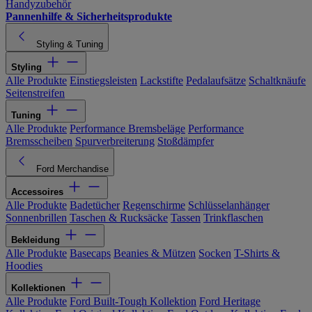
Handyzubehör
Pannenhilfe & Sicherheitsprodukte
Styling & Tuning
Styling
Alle Produkte
Einstiegsleisten
Lackstifte
Pedalaufsätze
Schaltknäufe
Seitenstreifen
Tuning
Alle Produkte
Performance Bremsbeläge
Performance
Bremsscheiben
Spurverbreiterung
Stoßdämpfer
Ford Merchandise
Accessoires
Alle Produkte
Badetücher
Regenschirme
Schlüsselanhänger
Sonnenbrillen
Taschen & Rucksäcke
Tassen
Trinkflaschen
Bekleidung
Alle Produkte
Basecaps
Beanies & Mützen
Socken
T-Shirts &
Hoodies
Kollektionen
Alle Produkte
Ford Built-Tough Kollektion
Ford Heritage