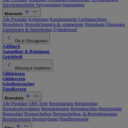
Servolenkgetriebe
Servopumpen
Spurstangen
Motorteile
Alle Produkte
Keilriemen
Kupplungsteile
Lichtmaschinen
Motorblock
Motordichtungen & -simmeringe
Motorlager
Ölwannen
Zahnriemen & Steuerketten
Zylinderkopf
Öle & Flüssigkeiten
AdBlue®
Autopflege & Reinigung
Getriebeöl
Wartung & Inspektion
Glühbirnen
Glühkerzen
Scheibenwischer
Zündkerzen
Bremsteile
Alle Produkte
ABS-Teile
Bremsbacken
Bremsbeläge
Bremskraftverstärker
Bremsleitungen
Bremsleuchten
Bremspedale
Bremssättel
Bremsscheiben
Bremsscheiben- & Bremsbelagsätze
Bremstrommeln
Bremszylinder
Handbremsseile