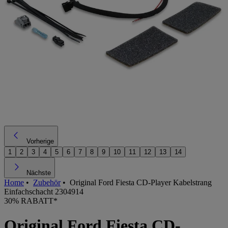
Vorherige
1
2
3
4
5
6
7
8
9
10
11
12
13
14
Nächste
Home
•
Zubehör
•
Original Ford Fiesta CD-Player Kabelstrang
Einfachschacht 2304914
30% RABATT*
Original Ford Fiesta CD-