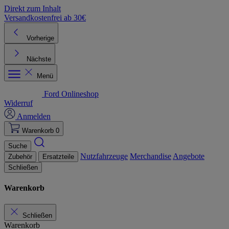
Direkt zum Inhalt
Versandkostenfrei ab 30€
K
Vorherige
Nächste
Menü
Ford Onlineshop
Widerruf
Anmelden
Warenkorb
0
Suche
Nutzfahrzeuge
Merchandise
Angebote
Zubehör
Ersatzteile
Schließen
Warenkorb
Schließen
Warenkorb