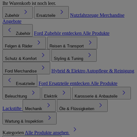
Ihr Warenkorb ist noch leer.
Nutzfahrzeuge
Merchandise
Zubehör
Ersatzteile
Angebote
Ford Zubehör entdecken
Alle Produkte
Zubehör
Felgen & Räder
Reisen & Transport
Schutz & Komfort
Styling & Tuning
Hybrid & Elektro
Autopflege & Reinigung
Ford Merchandise
Ford Ersatzteile entdecken
Alle Produkte
Ersatzteile
Beleuchtung
Elektrik
Karosserie & Anbauteile
Lackstifte
Mechanik
Öle & Flüssigkeiten
Wartung & Inspektion
Kategorien
Alle Produkte ansehen