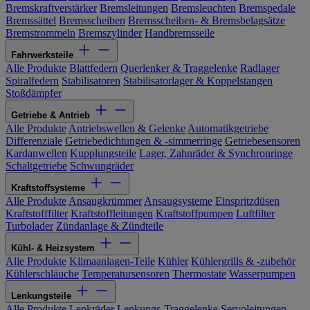
Bremskraftverstärker
Bremsleitungen
Bremsleuchten
Bremspedale
Bremssättel
Bremsscheiben
Bremsscheiben- & Bremsbelagsätze
Bremstrommeln
Bremszylinder
Handbremsseile
Fahrwerksteile
Alle Produkte
Blattfedern
Querlenker & Traggelenke
Radlager
Spiralfedern
Stabilisatoren
Stabilisatorlager & Koppelstangen
Stoßdämpfer
Getriebe & Antrieb
Alle Produkte
Antriebswellen & Gelenke
Automatikgetriebe
Differenziale
Getriebedichtungen & -simmerringe
Getriebesensoren
Kardanwellen
Kupplungsteile
Lager, Zahnräder & Synchronringe
Schaltgetriebe
Schwungräder
Kraftstoffsysteme
Alle Produkte
Ansaugkrümmer
Ansaugsysteme
Einspritzdüsen
Kraftstofffilter
Kraftstoffleitungen
Kraftstoffpumpen
Luftfilter
Turbolader
Zündanlage & Zündteile
Kühl- & Heizsystem
Alle Produkte
Klimaanlagen-Teile
Kühler
Kühlergrills & -zubehör
Kühlerschläuche
Temperatursensoren
Thermostate
Wasserpumpen
Lenkungsteile
Alle Produkte
Lenkräder
Lenkungs-Traggelenke
Servoleitungen