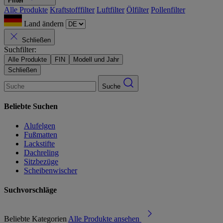
Filter
Alle Produkte
Kraftstofffilter
Luftfilter
Ölfilter
Pollenfilter
Land ändern
Schließen
Suchfilter:
Alle Produkte
FIN
Modell und Jahr
Schließen
Suche
Beliebte Suchen
Alufelgen
Fußmatten
Lackstifte
Dachreling
Sitzbezüge
Scheibenwischer
Suchvorschläge
Beliebte Kategorien
Alle Produkte ansehen