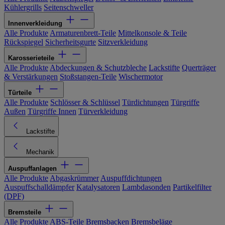
Kühlergrills
Seitenschweller
Innenverkleidung
Alle Produkte
Armaturenbrett-Teile
Mittelkonsole & Teile
Rückspiegel
Sicherheitsgurte
Sitzverkleidung
Karosserieteile
Alle Produkte
Abdeckungen & Schutzbleche
Lackstifte
Querträger
& Verstärkungen
Stoßstangen-Teile
Wischermotor
Türteile
Alle Produkte
Schlösser & Schlüssel
Türdichtungen
Türgriffe
Außen
Türgriffe Innen
Türverkleidung
Lackstifte
Mechanik
Auspuffanlagen
Alle Produkte
Abgaskrümmer
Auspuffdichtungen
Auspuffschalldämpfer
Katalysatoren
Lambdasonden
Partikelfilter
(DPF)
Bremsteile
Alle Produkte
ABS-Teile
Bremsbacken
Bremsbeläge