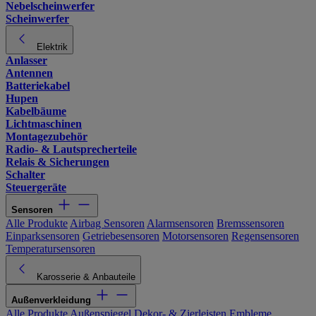
Nebelscheinwerfer
Scheinwerfer
Elektrik
Anlasser
Antennen
Batteriekabel
Hupen
Kabelbäume
Lichtmaschinen
Montagezubehör
Radio- & Lautsprecherteile
Relais & Sicherungen
Schalter
Steuergeräte
Sensoren
Alle Produkte
Airbag Sensoren
Alarmsensoren
Bremssensoren
Einparksensoren
Getriebesensoren
Motorsensoren
Regensensoren
Temperatursensoren
Karosserie & Anbauteile
Außenverkleidung
Alle Produkte
Außenspiegel
Dekor- & Zierleisten
Embleme