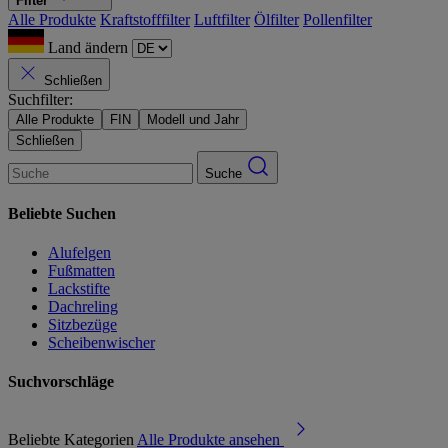
Filter
Alle Produkte
Kraftstofffilter
Luftfilter
Ölfilter
Pollenfilter
Land ändern
Schließen
Suchfilter:
Alle Produkte
FIN
Modell und Jahr
Schließen
Suche
Beliebte Suchen
Alufelgen
Fußmatten
Lackstifte
Dachreling
Sitzbezüge
Scheibenwischer
Suchvorschläge
Beliebte Kategorien
Alle Produkte ansehen