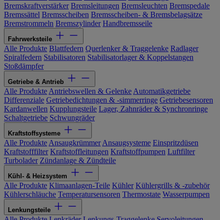
Bremskraftverstärker
Bremsleitungen
Bremsleuchten
Bremspedale
Bremssättel
Bremsscheiben
Bremsscheiben- & Bremsbelagsätze
Bremstrommeln
Bremszylinder
Handbremsseile
Fahrwerksteile
Alle Produkte
Blattfedern
Querlenker & Traggelenke
Radlager
Spiralfedern
Stabilisatoren
Stabilisatorlager & Koppelstangen
Stoßdämpfer
Getriebe & Antrieb
Alle Produkte
Antriebswellen & Gelenke
Automatikgetriebe
Differenziale
Getriebedichtungen & -simmerringe
Getriebesensoren
Kardanwellen
Kupplungsteile
Lager, Zahnräder & Synchronringe
Schaltgetriebe
Schwungräder
Kraftstoffsysteme
Alle Produkte
Ansaugkrümmer
Ansaugsysteme
Einspritzdüsen
Kraftstofffilter
Kraftstoffleitungen
Kraftstoffpumpen
Luftfilter
Turbolader
Zündanlage & Zündteile
Kühl- & Heizsystem
Alle Produkte
Klimaanlagen-Teile
Kühler
Kühlergrills & -zubehör
Kühlerschläuche
Temperatursensoren
Thermostate
Wasserpumpen
Lenkungsteile
Alle Produkte
Lenkräder
Lenkungs-Traggelenke
Servoleitungen