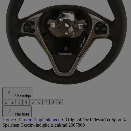
Vorherige
1
2
3
4
5
6
7
8
9
Nächste
Home
•
Unsere Empfehlungen
•
Original Ford Fiesta/EcoSport 3-
Speichen Geschwindigkeitslenkrad 2067869