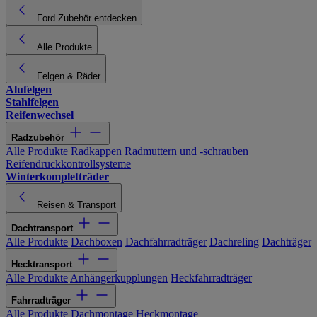
Ford Zubehör entdecken
Alle Produkte
Felgen & Räder
Alufelgen
Stahlfelgen
Reifenwechsel
Radzubehör
Alle Produkte
Radkappen
Radmuttern und -schrauben
Reifendruckkontrollsysteme
Winterkompletträder
Reisen & Transport
Dachtransport
Alle Produkte
Dachboxen
Dachfahrradträger
Dachreling
Dachträger
Hecktransport
Alle Produkte
Anhängerkupplungen
Heckfahrradträger
Fahrradträger
Alle Produkte
Dachmontage
Heckmontage