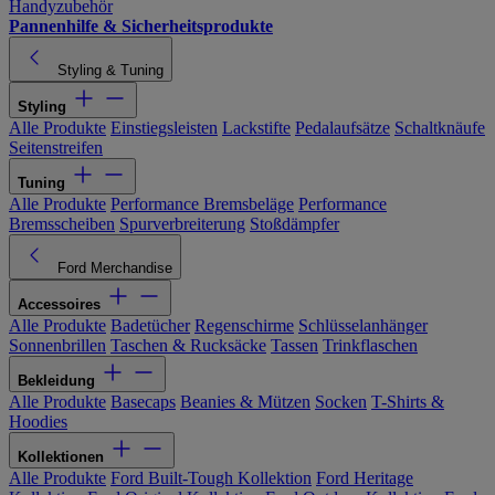
Handyzubehör
Pannenhilfe & Sicherheitsprodukte
Styling & Tuning
Styling
Alle Produkte
Einstiegsleisten
Lackstifte
Pedalaufsätze
Schaltknäufe
Seitenstreifen
Tuning
Alle Produkte
Performance Bremsbeläge
Performance
Bremsscheiben
Spurverbreiterung
Stoßdämpfer
Ford Merchandise
Accessoires
Alle Produkte
Badetücher
Regenschirme
Schlüsselanhänger
Sonnenbrillen
Taschen & Rucksäcke
Tassen
Trinkflaschen
Bekleidung
Alle Produkte
Basecaps
Beanies & Mützen
Socken
T-Shirts &
Hoodies
Kollektionen
Alle Produkte
Ford Built-Tough Kollektion
Ford Heritage