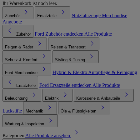
Ihr Warenkorb ist noch leer.
Nutzfahrzeuge
Merchandise
Zubehör
Ersatzteile
Angebote
Ford Zubehör entdecken
Alle Produkte
Zubehör
Felgen & Räder
Reisen & Transport
Schutz & Komfort
Styling & Tuning
Hybrid & Elektro
Autopflege & Reinigung
Ford Merchandise
Ford Ersatzteile entdecken
Alle Produkte
Ersatzteile
Beleuchtung
Elektrik
Karosserie & Anbauteile
Lackstifte
Mechanik
Öle & Flüssigkeiten
Wartung & Inspektion
Kategorien
Alle Produkte ansehen