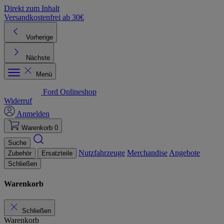
Direkt zum Inhalt
Versandkostenfrei ab 30€
K
Vorherige
Nächste
Menü
Ford Onlineshop
Widerruf
Anmelden
Warenkorb
0
Suche
Nutzfahrzeuge
Merchandise
Angebote
Zubehör
Ersatzteile
Schließen
Warenkorb
Schließen
Warenkorb