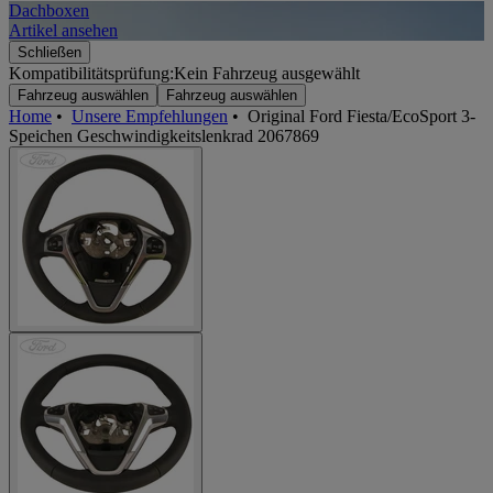
Dachboxen
A
Artikel ansehen
A
Schließen
Kompatibilitätsprüfung:
Kein Fahrzeug ausgewählt
Fahrzeug auswählen
Fahrzeug auswählen
Home
•
Unsere Empfehlungen
•
Original Ford Fiesta/EcoSport 3-
Speichen Geschwindigkeitslenkrad 2067869