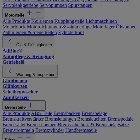
Servolenkgetriebe
Servopumpen
Spurstangen
Motorteile
Alle Produkte
Keilriemen
Kupplungsteile
Lichtmaschinen
Motorblock
Motordichtungen & -simmeringe
Motorlager
Ölwannen
Zahnriemen & Steuerketten
Zylinderkopf
Öle & Flüssigkeiten
AdBlue®
Autopflege & Reinigung
Getriebeöl
Wartung & Inspektion
Glühbirnen
Glühkerzen
Scheibenwischer
Zündkerzen
Bremsteile
Alle Produkte
ABS-Teile
Bremsbacken
Bremsbeläge
Bremskraftverstärker
Bremsleitungen
Bremsleuchten
Bremspedale
Bremssättel
Bremsscheiben
Bremsscheiben- & Bremsbelagsätze
Bremstrommeln
Bremszylinder
Handbremsseile