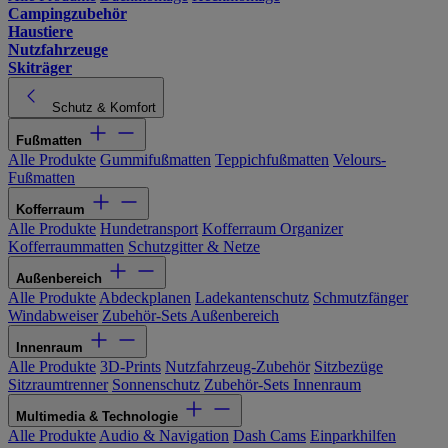
Campingzubehör
Haustiere
Nutzfahrzeuge
Skiträger
Schutz & Komfort
Fußmatten
Alle Produkte
Gummifußmatten
Teppichfußmatten
Velours-
Fußmatten
Kofferraum
Alle Produkte
Hundetransport
Kofferraum Organizer
Kofferraummatten
Schutzgitter & Netze
Außenbereich
Alle Produkte
Abdeckplanen
Ladekantenschutz
Schmutzfänger
Windabweiser
Zubehör-Sets Außenbereich
Innenraum
Alle Produkte
3D-Prints
Nutzfahrzeug-Zubehör
Sitzbezüge
Sitzraumtrenner
Sonnenschutz
Zubehör-Sets Innenraum
Multimedia & Technologie
Alle Produkte
Audio & Navigation
Dash Cams
Einparkhilfen