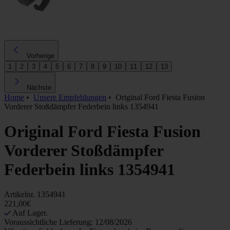
Vorherige
1
2
3
4
5
6
7
8
9
10
11
12
13
Nächste
Home
•
Unsere Empfehlungen
•
Original Ford Fiesta Fusion
Vorderer Stoßdämpfer Federbein links 1354941
Original Ford Fiesta Fusion
Vorderer Stoßdämpfer
Federbein links 1354941
Artikelnr.
1354941
221,00€
Auf Lager.
Voraussichtliche Lieferung: 12/08/2026