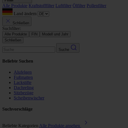
Filter
Alle Produkte
Kraftstofffilter
Luftfilter
Ölfilter
Pollenfilter
Land ändern
Schließen
Suchfilter:
Alle Produkte
FIN
Modell und Jahr
Schließen
Suche
Beliebte Suchen
Alufelgen
Fußmatten
Lackstifte
Dachreling
Sitzbezüge
Scheibenwischer
Suchvorschläge
Beliebte Kategorien
Alle Produkte ansehen