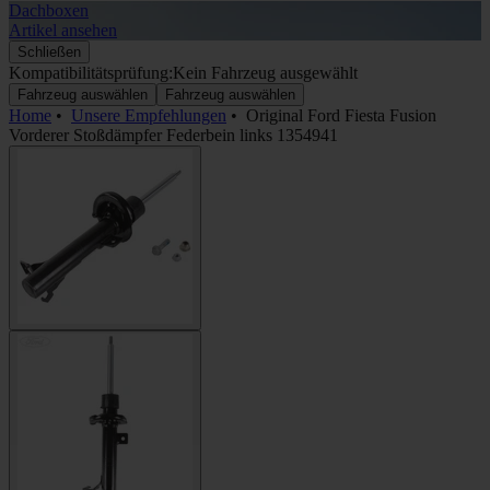
Dachboxen
A
Artikel ansehen
A
Schließen
Kompatibilitätsprüfung:
Kein Fahrzeug ausgewählt
Fahrzeug auswählen
Fahrzeug auswählen
Home
•
Unsere Empfehlungen
•
Original Ford Fiesta Fusion
Vorderer Stoßdämpfer Federbein links 1354941