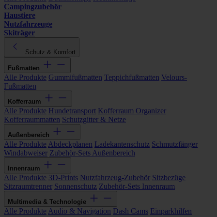
Campingzubehör
Haustiere
Nutzfahrzeuge
Skiträger
Schutz & Komfort
Fußmatten
Alle Produkte
Gummifußmatten
Teppichfußmatten
Velours-
Fußmatten
Kofferraum
Alle Produkte
Hundetransport
Kofferraum Organizer
Kofferraummatten
Schutzgitter & Netze
Außenbereich
Alle Produkte
Abdeckplanen
Ladekantenschutz
Schmutzfänger
Windabweiser
Zubehör-Sets Außenbereich
Innenraum
Alle Produkte
3D-Prints
Nutzfahrzeug-Zubehör
Sitzbezüge
Sitzraumtrenner
Sonnenschutz
Zubehör-Sets Innenraum
Multimedia & Technologie
Alle Produkte
Audio & Navigation
Dash Cams
Einparkhilfen