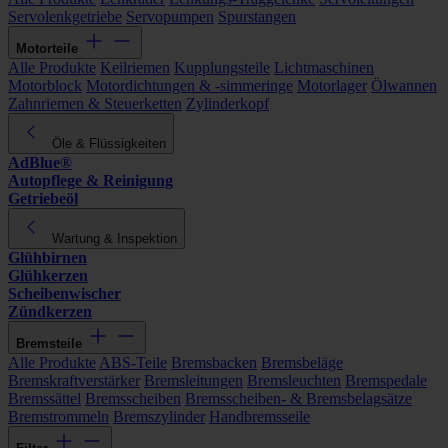
Servolenkgetriebe
Servopumpen
Spurstangen
Motorteile
Alle Produkte
Keilriemen
Kupplungsteile
Lichtmaschinen
Motorblock
Motordichtungen & -simmeringe
Motorlager
Ölwannen
Zahnriemen & Steuerketten
Zylinderkopf
Öle & Flüssigkeiten
AdBlue®
Autopflege & Reinigung
Getriebeöl
Wartung & Inspektion
Glühbirnen
Glühkerzen
Scheibenwischer
Zündkerzen
Bremsteile
Alle Produkte
ABS-Teile
Bremsbacken
Bremsbeläge
Bremskraftverstärker
Bremsleitungen
Bremsleuchten
Bremspedale
Bremssättel
Bremsscheiben
Bremsscheiben- & Bremsbelagsätze
Bremstrommeln
Bremszylinder
Handbremsseile