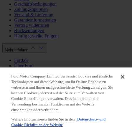
Geschäftsbedingungen
Zahlungsoptionen
Versand & Lieferung
Garantieinformationen
Vertrag widerrufen
Rücksendungen
Häufig gestellte Fragen
Mehr erfahren
Ford.de
Über Ford
Cookie Richtlinien
Datenschutzbestimmungen
Ford Motor Company Limited verwendet Cookies und ähnliche
Impressum
Technologien auf dieser Website, um Ihr Online-Erlebnis zu
verbessern und Ihnen maßgeschneiderte Werbung zu zeigen. Sie
können Cookies jederzeit auf der Seite zum Verwalten von
Mein Konto
Cookie-Einstellungen verwalten. Dies kann jedoch die
Verwendung bestimmter Funktionen auf der Website
Login / Registrierung
einschränken oder verhindern.
Meine Bestellungen
Weitere Informationen finden Sie in den
Datenschutz- und
Land ändern
Cookie-Richtlinien der Website
.
Facebook
X
Instagram
Youtube
LinkedIn