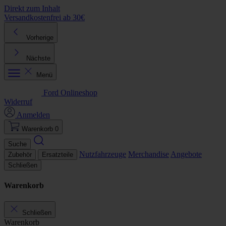
Direkt zum Inhalt
Versandkostenfrei ab 30€
K
Vorherige
Nächste
Menü
Ford Onlineshop
Widerruf
Anmelden
Warenkorb
0
Suche
Nutzfahrzeuge
Merchandise
Angebote
Zubehör
Ersatzteile
Schließen
Warenkorb
Schließen
Warenkorb