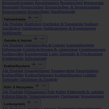
Bremskraftverstärker
Bremsleitungen
Bremsleuchten
Bremspedale
Bremssättel
Bremsscheiben
Bremsscheiben- & Bremsbelagsätze
Bremstrommeln
Bremszylinder
Handbremsseile
Fahrwerksteile
Alle Produkte
Blattfedern
Querlenker & Traggelenke
Radlager
Spiralfedern
Stabilisatoren
Stabilisatorlager & Koppelstangen
Stoßdämpfer
Getriebe & Antrieb
Alle Produkte
Antriebswellen & Gelenke
Automatikgetriebe
Differenziale
Getriebedichtungen & -simmerringe
Getriebesensoren
Kardanwellen
Kupplungsteile
Lager, Zahnräder & Synchronringe
Schaltgetriebe
Schwungräder
Kraftstoffsysteme
Alle Produkte
Ansaugkrümmer
Ansaugsysteme
Einspritzdüsen
Kraftstofffilter
Kraftstoffleitungen
Kraftstoffpumpen
Luftfilter
Turbolader
Zündanlage & Zündteile
Kühl- & Heizsystem
Alle Produkte
Klimaanlagen-Teile
Kühler
Kühlergrills & -zubehör
Kühlerschläuche
Temperatursensoren
Thermostate
Wasserpumpen
Lenkungsteile
Alle Produkte
Lenkräder
Lenkungs-Traggelenke
Servoleitungen