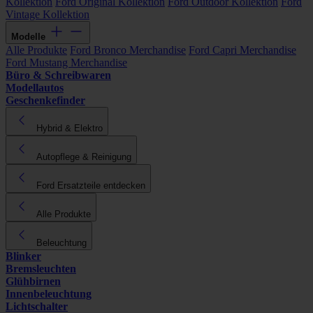
Kollektion
Ford Original Kollektion
Ford Outdoor Kollektion
Ford
Vintage Kollektion
Modelle
Alle Produkte
Ford Bronco Merchandise
Ford Capri Merchandise
Ford Mustang Merchandise
Büro & Schreibwaren
Modellautos
Geschenkefinder
Hybrid & Elektro
Autopflege & Reinigung
Ford Ersatzteile entdecken
Alle Produkte
Beleuchtung
Blinker
Bremsleuchten
Glühbirnen
Innenbeleuchtung
Lichtschalter