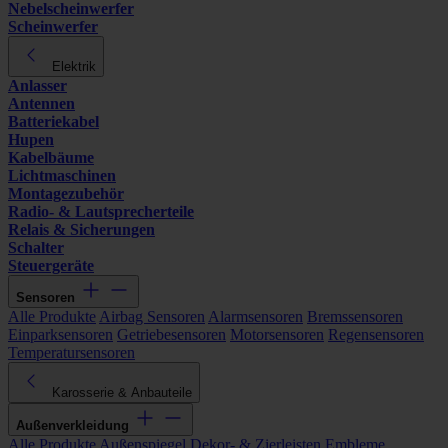
Nebelscheinwerfer
Scheinwerfer
Elektrik
Anlasser
Antennen
Batteriekabel
Hupen
Kabelbäume
Lichtmaschinen
Montagezubehör
Radio- & Lautsprecherteile
Relais & Sicherungen
Schalter
Steuergeräte
Sensoren
Alle Produkte
Airbag Sensoren
Alarmsensoren
Bremssensoren
Einparksensoren
Getriebesensoren
Motorsensoren
Regensensoren
Temperatursensoren
Karosserie & Anbauteile
Außenverkleidung
Alle Produkte
Außenspiegel
Dekor- & Zierleisten
Embleme