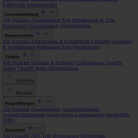
Kühlergrills
Seitenschweller
Innenverkleidung
Alle Produkte
Armaturenbrett-Teile
Mittelkonsole & Teile
Rückspiegel
Sicherheitsgurte
Sitzverkleidung
Karosserieteile
Alle Produkte
Abdeckungen & Schutzbleche
Lackstifte
Querträger
& Verstärkungen
Stoßstangen-Teile
Wischermotor
Türteile
Alle Produkte
Schlösser & Schlüssel
Türdichtungen
Türgriffe
Außen
Türgriffe Innen
Türverkleidung
Lackstifte
Mechanik
Auspuffanlagen
Alle Produkte
Abgaskrümmer
Auspuffdichtungen
Auspuffschalldämpfer
Katalysatoren
Lambdasonden
Partikelfilter
(DPF)
Bremsteile
Alle Produkte
ABS-Teile
Bremsbacken
Bremsbeläge