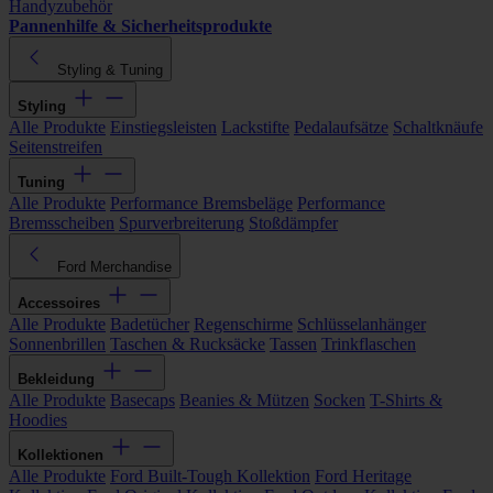
Handyzubehör
Pannenhilfe & Sicherheitsprodukte
Styling & Tuning
Styling
Alle Produkte
Einstiegsleisten
Lackstifte
Pedalaufsätze
Schaltknäufe
Seitenstreifen
Tuning
Alle Produkte
Performance Bremsbeläge
Performance
Bremsscheiben
Spurverbreiterung
Stoßdämpfer
Ford Merchandise
Accessoires
Alle Produkte
Badetücher
Regenschirme
Schlüsselanhänger
Sonnenbrillen
Taschen & Rucksäcke
Tassen
Trinkflaschen
Bekleidung
Alle Produkte
Basecaps
Beanies & Mützen
Socken
T-Shirts &
Hoodies
Kollektionen
Alle Produkte
Ford Built-Tough Kollektion
Ford Heritage