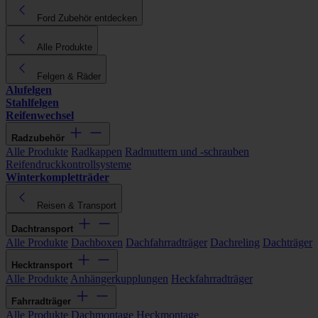
Ford Zubehör entdecken
Alle Produkte
Felgen & Räder
Alufelgen
Stahlfelgen
Reifenwechsel
Radzubehör
Alle Produkte
Radkappen
Radmuttern und -schrauben
Reifendruckkontrollsysteme
Winterkompletträder
Reisen & Transport
Dachtransport
Alle Produkte
Dachboxen
Dachfahrradträger
Dachreling
Dachträger
Hecktransport
Alle Produkte
Anhängerkupplungen
Heckfahrradträger
Fahrradträger
Alle Produkte
Dachmontage
Heckmontage