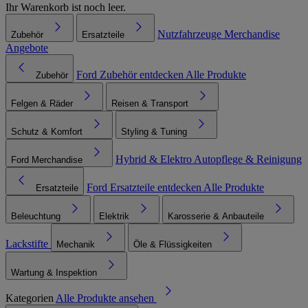
Ihr Warenkorb ist noch leer.
Nutzfahrzeuge
Merchandise
Zubehör
Ersatzteile
Angebote
Ford Zubehör entdecken
Alle Produkte
Zubehör
Felgen & Räder
Reisen & Transport
Schutz & Komfort
Styling & Tuning
Hybrid & Elektro
Autopflege & Reinigung
Ford Merchandise
Ford Ersatzteile entdecken
Alle Produkte
Ersatzteile
Beleuchtung
Elektrik
Karosserie & Anbauteile
Lackstifte
Mechanik
Öle & Flüssigkeiten
Wartung & Inspektion
Kategorien
Alle Produkte ansehen