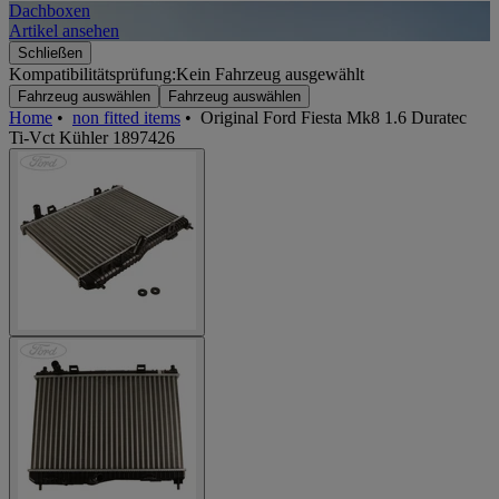
Dachboxen
A
Artikel ansehen
A
Schließen
Kompatibilitätsprüfung:
Kein Fahrzeug ausgewählt
Fahrzeug auswählen
Fahrzeug auswählen
Home
•
non fitted items
•
Original Ford Fiesta Mk8 1.6 Duratec
Ti-Vct Kühler 1897426