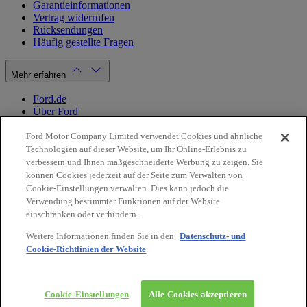
Garantieinformationen
Vertrag widerrufen
Rücksendungen
Häufig gestellte Fragen
Mehr erfahren
Ford.de
Über Ford
Cookie Richtlinien
Datenschutzbestimmungen
Ford Motor Company Limited verwendet Cookies und ähnliche
Impressum
Technologien auf dieser Website, um Ihr Online-Erlebnis zu
verbessern und Ihnen maßgeschneiderte Werbung zu zeigen. Sie
können Cookies jederzeit auf der Seite zum Verwalten von
Mein Konto
Cookie-Einstellungen verwalten. Dies kann jedoch die
Verwendung bestimmter Funktionen auf der Website
Login / Registrierung
einschränken oder verhindern.
Meine Bestellungen
Weitere Informationen finden Sie in den
Datenschutz- und
Land ändern
Cookie-Richtlinien der Website
.
10€
auf Ihre
Facebook
X
Instagram
Youtube
LinkedIn
nächste
Bestellung
© 2026 Ford-Werke-GmbH
Ford Onlineshop
Cookie-Einstellungen
Alle Cookies akzeptieren