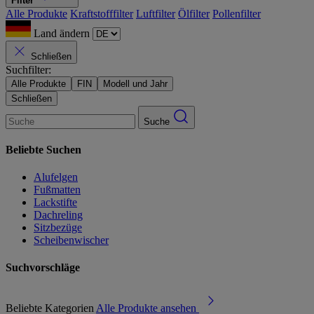
Filter
Alle Produkte
Kraftstofffilter
Luftfilter
Ölfilter
Pollenfilter
Land ändern
Schließen
Suchfilter:
Alle Produkte
FIN
Modell und Jahr
Schließen
Suche
Beliebte Suchen
Alufelgen
Fußmatten
Lackstifte
Dachreling
Sitzbezüge
Scheibenwischer
Suchvorschläge
Beliebte Kategorien
Alle Produkte ansehen