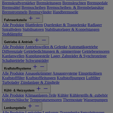
Bremskraftverstärker
Bremsleitungen
Bremsleuchten
Bremspedale
Bremssättel
Bremsscheiben
Bremsscheiben- & Bremsbelagsätze
Bremstrommeln
Bremszylinder
Handbremsseile
Fahrwerksteile
Alle Produkte
Blattfedern
Querlenker & Traggelenke
Radlager
Spiralfedern
Stabilisatoren
Stabilisatorlager & Koppelstangen
Stoßdämpfer
Getriebe & Antrieb
Alle Produkte
Antriebswellen & Gelenke
Automatikgetriebe
Differenziale
Getriebedichtungen & -simmerringe
Getriebesensoren
Kardanwellen
Kupplungsteile
Lager, Zahnräder & Synchronringe
Schaltgetriebe
Schwungräder
Kraftstoffsysteme
Alle Produkte
Ansaugkrümmer
Ansaugsysteme
Einspritzdüsen
Kraftstofffilter
Kraftstoffleitungen
Kraftstoffpumpen
Luftfilter
Turbolader
Zündanlage & Zündteile
Kühl- & Heizsystem
Alle Produkte
Klimaanlagen-Teile
Kühler
Kühlergrills & -zubehör
Kühlerschläuche
Temperatursensoren
Thermostate
Wasserpumpen
Lenkungsteile
Alle Produkte
Lenkräder
Lenkungs-Traggelenke
Servoleitungen