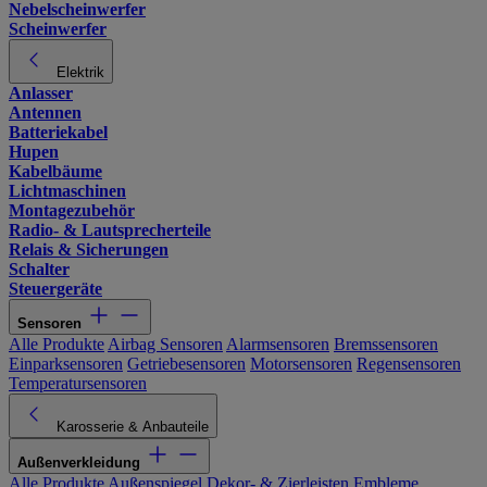
Nebelscheinwerfer
Scheinwerfer
Elektrik
Anlasser
Antennen
Batteriekabel
Hupen
Kabelbäume
Lichtmaschinen
Montagezubehör
Radio- & Lautsprecherteile
Relais & Sicherungen
Schalter
Steuergeräte
Sensoren
Alle Produkte
Airbag Sensoren
Alarmsensoren
Bremssensoren
Einparksensoren
Getriebesensoren
Motorsensoren
Regensensoren
Temperatursensoren
Karosserie & Anbauteile
Außenverkleidung
Alle Produkte
Außenspiegel
Dekor- & Zierleisten
Embleme