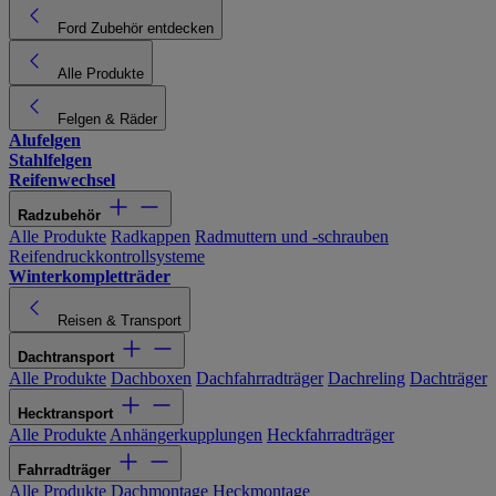
Ford Zubehör entdecken
Alle Produkte
Felgen & Räder
Alufelgen
Stahlfelgen
Reifenwechsel
Radzubehör
Alle Produkte
Radkappen
Radmuttern und -schrauben
Reifendruckkontrollsysteme
Winterkompletträder
Reisen & Transport
Dachtransport
Alle Produkte
Dachboxen
Dachfahrradträger
Dachreling
Dachträger
Hecktransport
Alle Produkte
Anhängerkupplungen
Heckfahrradträger
Fahrradträger
Alle Produkte
Dachmontage
Heckmontage