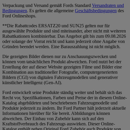
Verpackung und Versand gemäß Fords Standard
Versandraten und
Bedingungen
. Es gelten die allgemeine
Geschäftsbedingungen
des
Ford Onlineshops.
**Die Rabattcodes ERSATZ20 und SUN25 gelten nur für
ausgewählte Produkte und sind miteinander, aber nicht mit weiteren
Rabattkationen kombinierbar. Das Angebot gilt bis zum 09.08.2026
oder solange der Vorrat reicht und kann jederzeit ohne Angabe von
Gründen beendet werden. Eine Barauszahlung ist nicht möglich.
Die gezeigten Bilder dienen nur zu Anschauungszwecken und
können vom tatsächlichen Produkt abweichen. Ford nutzt bei der
Erstellung der auf dieser Website gezeigten Filme und Bilder eine
Kombination aus traditioneller Fotografie, computergenerierten
Bildern (CGI) von digitalen Fahrzeugmodellen und generativer
künstlicher Intelligenz (Gen-AI).
Ford entwickelt seine Produkte ständig weiter und behält sich das
Recht vor, Spezifikationen, Farben und Preise der in diesem Online-
Katalog abgebildeten und beschriebenen Fahrzeugmodelle und
Produkte jederzeit zu ändern. Ihr Ford Partner hält jederzeit aktuelle
Informationen hierüber für Sie bereit. Abbildungen können
abweichen. Der Einbau von Zubehör kann sich auf den
Kraftstoffverbrauch des Fahrzeugs auswirken. Dieser Online-
Katalog enthält neben Original Ford Zubehör auch Produkte von