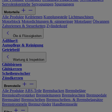
Servolenkgetriebe
Servopumpen
Spurstangen
Motorteile
Alle Produkte
Keilriemen
Kupplungsteile
Lichtmaschinen
Motorblock
Motordichtungen & -simmeringe
Motorlager
Ölwannen
Zahnriemen & Steuerketten
Zylinderkopf
Öle & Flüssigkeiten
AdBlue®
Autopflege & Reinigung
Getriebeöl
Wartung & Inspektion
Glühbirnen
Glühkerzen
Scheibenwischer
Zündkerzen
Bremsteile
Alle Produkte
ABS-Teile
Bremsbacken
Bremsbeläge
Bremskraftverstärker
Bremsleitungen
Bremsleuchten
Bremspedale
Bremssättel
Bremsscheiben
Bremsscheiben- & Bremsbelagsätze
Bremstrommeln
Bremszylinder
Handbremsseile