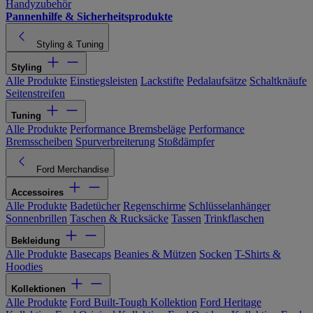
Handyzubehör
Pannenhilfe & Sicherheitsprodukte
Styling & Tuning
Styling
Alle Produkte
Einstiegsleisten
Lackstifte
Pedalaufsätze
Schaltknäufe
Seitenstreifen
Tuning
Alle Produkte
Performance Bremsbeläge
Performance
Bremsscheiben
Spurverbreiterung
Stoßdämpfer
Ford Merchandise
Accessoires
Alle Produkte
Badetücher
Regenschirme
Schlüsselanhänger
Sonnenbrillen
Taschen & Rucksäcke
Tassen
Trinkflaschen
Bekleidung
Alle Produkte
Basecaps
Beanies & Mützen
Socken
T-Shirts &
Hoodies
Kollektionen
Alle Produkte
Ford Built-Tough Kollektion
Ford Heritage