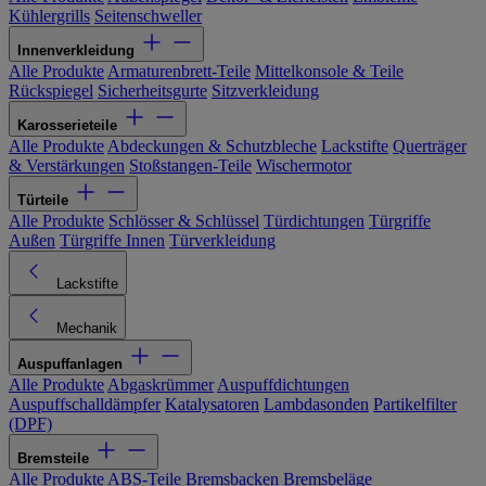
Kühlergrills
Seitenschweller
Innenverkleidung
Alle Produkte
Armaturenbrett-Teile
Mittelkonsole & Teile
Rückspiegel
Sicherheitsgurte
Sitzverkleidung
Karosserieteile
Alle Produkte
Abdeckungen & Schutzbleche
Lackstifte
Querträger
& Verstärkungen
Stoßstangen-Teile
Wischermotor
Türteile
Alle Produkte
Schlösser & Schlüssel
Türdichtungen
Türgriffe
Außen
Türgriffe Innen
Türverkleidung
Lackstifte
Mechanik
Auspuffanlagen
Alle Produkte
Abgaskrümmer
Auspuffdichtungen
Auspuffschalldämpfer
Katalysatoren
Lambdasonden
Partikelfilter
(DPF)
Bremsteile
Alle Produkte
ABS-Teile
Bremsbacken
Bremsbeläge