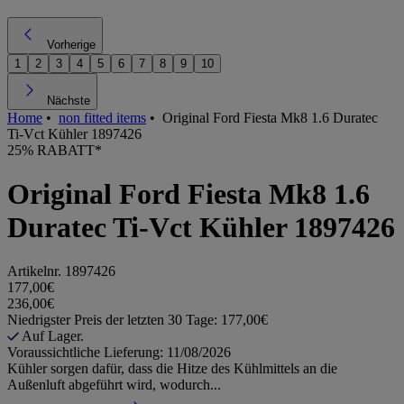
Vorherige
1
2
3
4
5
6
7
8
9
10
Nächste
Home
•
non fitted items
•
Original Ford Fiesta Mk8 1.6 Duratec
Ti-Vct Kühler 1897426
25% RABATT*
Original Ford Fiesta Mk8 1.6
Duratec Ti-Vct Kühler 1897426
Artikelnr.
1897426
177,00€
236,00€
Niedrigster Preis der letzten 30 Tage: 177,00€
Auf Lager.
Voraussichtliche Lieferung: 11/08/2026
Kühler sorgen dafür, dass die Hitze des Kühlmittels an die
Außenluft abgeführt wird, wodurch...