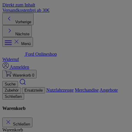
Direkt zum Inhalt
Versandkostenfrei ab 30€
K
Vorherige
Nächste
Menü
Ford Onlineshop
Widerruf
Anmelden
Warenkorb
0
Suche
Nutzfahrzeuge
Merchandise
Angebote
Zubehör
Ersatzteile
Schließen
Warenkorb
Schließen
Warenkorb