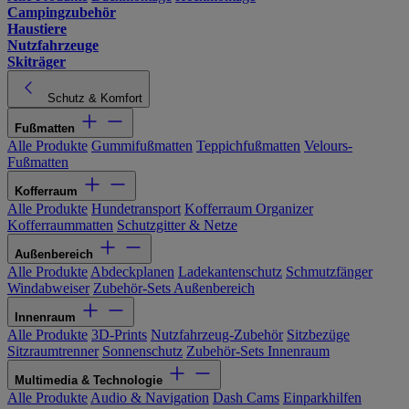
Campingzubehör
Haustiere
Nutzfahrzeuge
Skiträger
Schutz & Komfort
Fußmatten
Alle Produkte
Gummifußmatten
Teppichfußmatten
Velours-
Fußmatten
Kofferraum
Alle Produkte
Hundetransport
Kofferraum Organizer
Kofferraummatten
Schutzgitter & Netze
Außenbereich
Alle Produkte
Abdeckplanen
Ladekantenschutz
Schmutzfänger
Windabweiser
Zubehör-Sets Außenbereich
Innenraum
Alle Produkte
3D-Prints
Nutzfahrzeug-Zubehör
Sitzbezüge
Sitzraumtrenner
Sonnenschutz
Zubehör-Sets Innenraum
Multimedia & Technologie
Alle Produkte
Audio & Navigation
Dash Cams
Einparkhilfen