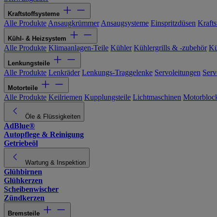
Kraftstoffsysteme
Alle Produkte
Ansaugkrümmer
Ansaugsysteme
Einspritzdüsen
Kraftst
Kühl- & Heizsystem
Alle Produkte
Klimaanlagen-Teile
Kühler
Kühlergrills & -zubehör
Kü
Lenkungsteile
Alle Produkte
Lenkräder
Lenkungs-Traggelenke
Servoleitungen
Serv
Motorteile
Alle Produkte
Keilriemen
Kupplungsteile
Lichtmaschinen
Motorbloc
Öle & Flüssigkeiten
AdBlue®
Autopflege & Reinigung
Getriebeöl
Wartung & Inspektion
Glühbirnen
Glühkerzen
Scheibenwischer
Zündkerzen
Bremsteile