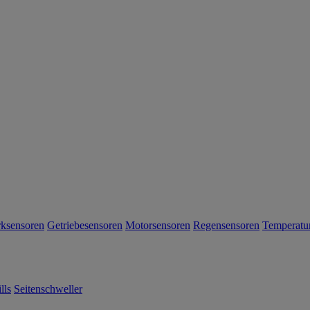
Anmeld
Informationen zur Verarbeitung I
Daten finden Sie in unserer Dat
Einkauf nur ein Gutschein einlösba
der Anmeldung für 60 Tage gültig u
Rabattcodes
einlösbar. Es gelt
Geschäftsbedingungen. Das Angebo
Ford Onlineshop (shop.ford.de) gül
möglich.
rksensoren
Getriebesensoren
Motorsensoren
Regensensoren
Temperatu
lls
Seitenschweller