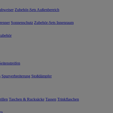
abweiser
Zubehör-Sets Außenbereich
renner
Sonnenschutz
Zubehör-Sets Innenraum
ubehör
Seitenstreifen
n
Spurverbreiterung
Stoßdämpfer
illen
Taschen & Rucksäcke
Tassen
Trinkflaschen
es