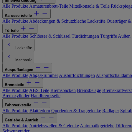
Innenverkleidung
Alle Produkte
Armaturenbrett-Teile
Mittelkonsole & Teile
Rückspiege
Karosserieteile
Alle Produkte
Abdeckungen & Schutzbleche
Lackstifte
Querträger &
Türteile
Alle Produkte
Schlösser & Schlüssel
Türdichtungen
Türgriffe Außen
Lackstifte
Mechanik
Auspuffanlagen
Alle Produkte
Abgaskrümmer
Auspuffdichtungen
Auspuffschalldämp
Bremsteile
Alle Produkte
ABS-Teile
Bremsbacken
Bremsbeläge
Bremskraftverst
Bremszylinder
Handbremsseile
Fahrwerksteile
Alle Produkte
Blattfedern
Querlenker & Traggelenke
Radlager
Spiral
Getriebe & Antrieb
Alle Produkte
Antriebswellen & Gelenke
Automatikgetriebe
Differen
Schwungräder