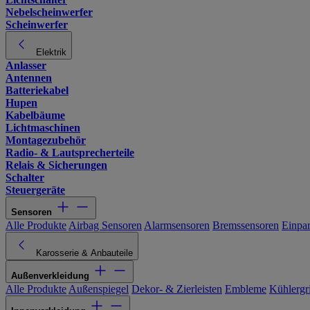
Nebelscheinwerfer
Scheinwerfer
Elektrik
Anlasser
Antennen
Batteriekabel
Hupen
Kabelbäume
Lichtmaschinen
Montagezubehör
Radio- & Lautsprecherteile
Relais & Sicherungen
Schalter
Steuergeräte
Sensoren
Alle Produkte
Airbag Sensoren
Alarmsensoren
Bremssensoren
Einpa
Karosserie & Anbauteile
Außenverkleidung
Alle Produkte
Außenspiegel
Dekor- & Zierleisten
Embleme
Kühlergri