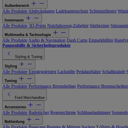
Außenbereich
Alle Produkte
Abdeckplanen
Ladekantenschutz
Schmutzfänger
Wind
Innenraum
Alle Produkte
3D-Prints
Nutzfahrzeug-Zubehör
Sitzbezüge
Sitzraumt
Multimedia & Technologie
Alle Produkte
Audio & Navigation
Dash Cams
Einparkhilfen
Handyz
Pannenhilfe & Sicherheitsprodukte
Styling & Tuning
Styling
Alle Produkte
Einstiegsleisten
Lackstifte
Pedalaufsätze
Schaltknäufe
Tuning
Alle Produkte
Performance Bremsbeläge
Performance Bremsscheibe
Ford Merchandise
Accessoires
Alle Produkte
Badetücher
Regenschirme
Schlüsselanhänger
Sonnenbr
Bekleidung
Alle Produkte
Basecaps
Beanies & Mützen
Socken
T-Shirts & Hoodi