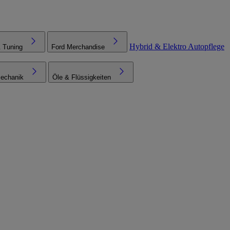
Hybrid & Elektro
Autopflege
& Tuning
Ford Merchandise
echanik
Öle & Flüssigkeiten