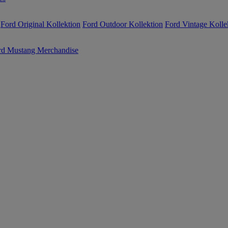
Ford Original Kollektion
Ford Outdoor Kollektion
Ford Vintage Kolle
rd Mustang Merchandise
Jetzt anme
10€ Rabatt 
Erhalten Sie die neuesten U
vom Ford Onlineshop und si
Rabatt
auf Ihre erste Bestell
bereits reduziert