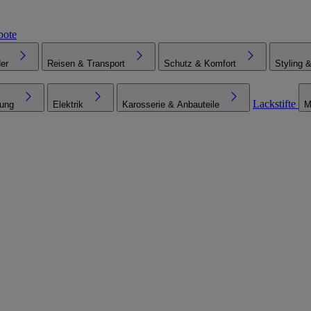
bote
er
Reisen & Transport
Schutz & Komfort
Styling 
Lackstifte
tung
Elektrik
Karosserie & Anbauteile
M