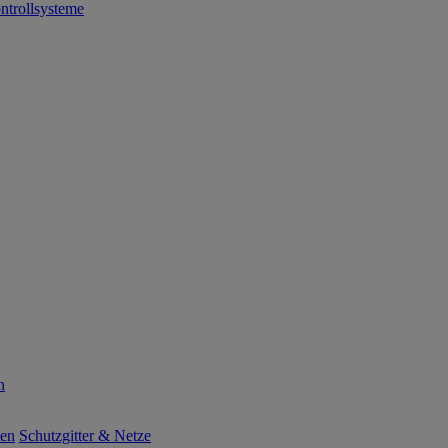
ntrollsysteme
n
ten
Schutzgitter & Netze