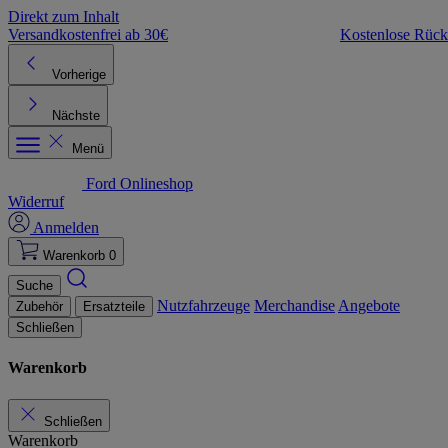
Direkt zum Inhalt
Versandkostenfrei ab 30€
Kostenlose Rüc
Vorherige
Nächste
Menü
Ford Onlineshop
Widerruf
Anmelden
Warenkorb
0
Suche
Nutzfahrzeuge
Merchandise
Angebote
Zubehör
Ersatzteile
Schließen
Warenkorb
Schließen
Warenkorb