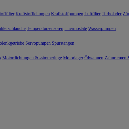
offfilter
Kraftstoffleitungen
Kraftstoffpumpen
Luftfilter
Turbolader
Zün
hlerschläuche
Temperatursensoren
Thermostate
Wasserpumpen
olenkgetriebe
Servopumpen
Spurstangen
k
Motordichtungen & -simmeringe
Motorlager
Ölwannen
Zahnriemen &