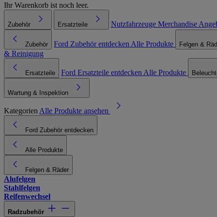
Ihr Warenkorb ist noch leer.
Nutzfahrzeuge
Merchandise
Ange
Zubehör
Ersatzteile
Ford Zubehör entdecken
Alle Produkte
Zubehör
Felgen & Räd
& Reinigung
Ford Ersatzteile entdecken
Alle Produkte
Ersatzteile
Beleuch
Wartung & Inspektion
Kategorien
Alle Produkte ansehen
Ford Zubehör entdecken
Alle Produkte
Felgen & Räder
Alufelgen
Stahlfelgen
Reifenwechsel
Radzubehör