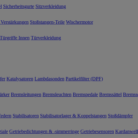
l
Sicherheitsgurte
Sitzverkleidung
 Verstärkungen
Stoßstangen-Teile
Wischermotor
Türgriffe Innen
Türverkleidung
fer
Katalysatoren
Lambdasonden
Partikelfilter (DPF)
ärker
Bremsleitungen
Bremsleuchten
Bremspedale
Bremssättel
Bremss
federn
Stabilisatoren
Stabilisatorlager & Koppelstangen
Stoßdämpfer
ziale
Getriebedichtungen & -simmerringe
Getriebesensoren
Kardanwel