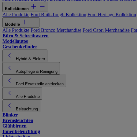
Kollektionen
Alle Produkte
Ford Built-Tough Kollektion
Ford Heritage Kollektion
Modelle
Alle Produkte
Ford Bronco Merchandise
Ford Capri Merchandise
Fo
Büro & Schreibwaren
Modellautos
Geschenkefinder
Hybrid & Elektro
Autopflege & Reinigung
Ford Ersatzteile entdecken
Alle Produkte
Beleuchtung
Blinker
Bremsleuchten
Glühbirnen
Innenbeleuchtung
Lichtschalter