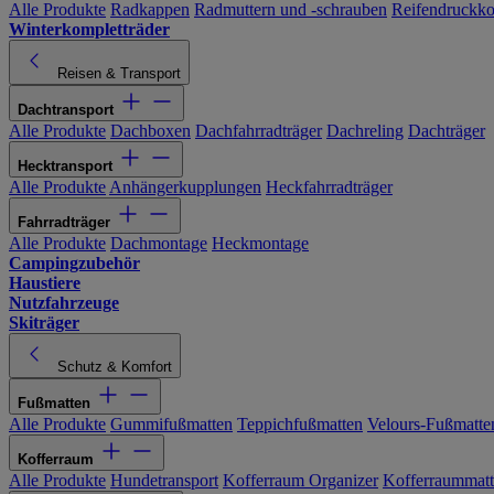
Alle Produkte
Radkappen
Radmuttern und -schrauben
Reifendruckko
Winterkompletträder
Reisen & Transport
Dachtransport
Alle Produkte
Dachboxen
Dachfahrradträger
Dachreling
Dachträger
Hecktransport
Alle Produkte
Anhängerkupplungen
Heckfahrradträger
Fahrradträger
Alle Produkte
Dachmontage
Heckmontage
Campingzubehör
Haustiere
Nutzfahrzeuge
Skiträger
Schutz & Komfort
Fußmatten
Alle Produkte
Gummifußmatten
Teppichfußmatten
Velours-Fußmatte
Kofferraum
Alle Produkte
Hundetransport
Kofferraum Organizer
Kofferraummat