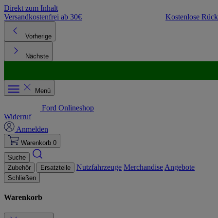
Direkt zum Inhalt
Versandkostenfrei ab 30€
Kostenlose Rüc
Vorherige
Nächste
Menü
Ford Onlineshop
Widerruf
Anmelden
Warenkorb
0
Suche
Nutzfahrzeuge
Merchandise
Angebote
Zubehör
Ersatzteile
Schließen
Warenkorb