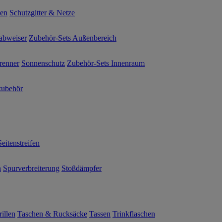
ten
Schutzgitter & Netze
abweiser
Zubehör-Sets Außenbereich
renner
Sonnenschutz
Zubehör-Sets Innenraum
ubehör
Seitenstreifen
n
Spurverbreiterung
Stoßdämpfer
illen
Taschen & Rucksäcke
Tassen
Trinkflaschen