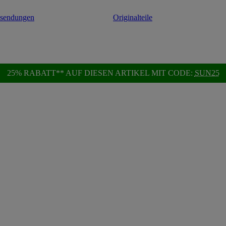
ksendungen
Originalteile
25% RABATT** AUF DIESEN ARTIKEL MIT CODE:
SUN25