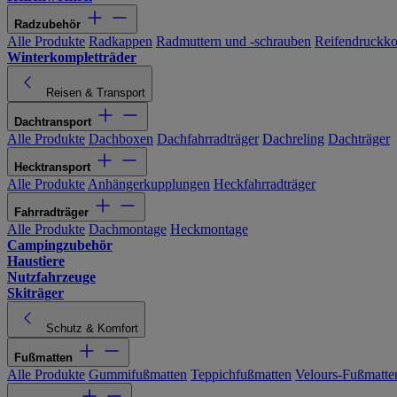
Radzubehör
Alle Produkte
Radkappen
Radmuttern und -schrauben
Reifendruckko
Winterkompletträder
Reisen & Transport
Dachtransport
Alle Produkte
Dachboxen
Dachfahrradträger
Dachreling
Dachträger
Hecktransport
Alle Produkte
Anhängerkupplungen
Heckfahrradträger
Fahrradträger
Alle Produkte
Dachmontage
Heckmontage
Campingzubehör
Haustiere
Nutzfahrzeuge
Skiträger
Schutz & Komfort
Fußmatten
Alle Produkte
Gummifußmatten
Teppichfußmatten
Velours-Fußmatte