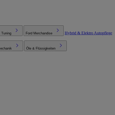
Hybrid & Elektro
Autopflege
& Tuning
Ford Merchandise
echanik
Öle & Flüssigkeiten