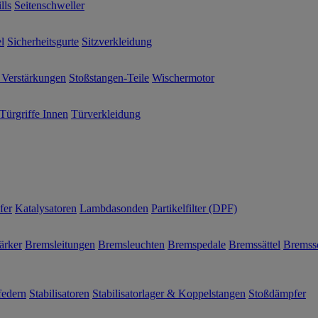
lls
Seitenschweller
l
Sicherheitsgurte
Sitzverkleidung
 Verstärkungen
Stoßstangen-Teile
Wischermotor
Türgriffe Innen
Türverkleidung
fer
Katalysatoren
Lambdasonden
Partikelfilter (DPF)
ärker
Bremsleitungen
Bremsleuchten
Bremspedale
Bremssättel
Bremss
federn
Stabilisatoren
Stabilisatorlager & Koppelstangen
Stoßdämpfer