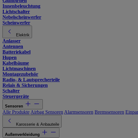
Glühbirnen
Innenbeleuchtung
Lichtschalter
Nebelscheinwerfer
Scheinwerfer
Elektrik
Anlasser
Antennen
Batteriekabel
Hupen
Kabelbäume
Lichtmaschinen
Montagezubehör
Radio- & Lautsprecherteile
Relais & Sicherungen
Schalter
Steuergeräte
Sensoren
Alle Produkte
Airbag Sensoren
Alarmsensoren
Bremssensoren
Einpa
Karosserie & Anbauteile
Außenverkleidung