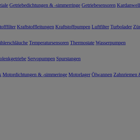
ziale
Getriebedichtungen & -simmerringe
Getriebesensoren
Kardanwel
offfilter
Kraftstoffleitungen
Kraftstoffpumpen
Luftfilter
Turbolader
Zün
hlerschläuche
Temperatursensoren
Thermostate
Wasserpumpen
olenkgetriebe
Servopumpen
Spurstangen
k
Motordichtungen & -simmeringe
Motorlager
Ölwannen
Zahnriemen &