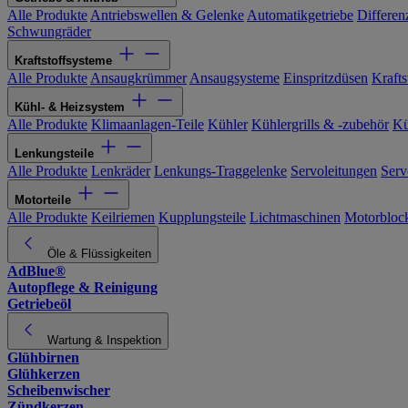
Alle Produkte
Antriebswellen & Gelenke
Automatikgetriebe
Differen
Schwungräder
Kraftstoffsysteme
Alle Produkte
Ansaugkrümmer
Ansaugsysteme
Einspritzdüsen
Kraftst
Kühl- & Heizsystem
Alle Produkte
Klimaanlagen-Teile
Kühler
Kühlergrills & -zubehör
Kü
Lenkungsteile
Alle Produkte
Lenkräder
Lenkungs-Traggelenke
Servoleitungen
Serv
Motorteile
Alle Produkte
Keilriemen
Kupplungsteile
Lichtmaschinen
Motorbloc
Öle & Flüssigkeiten
AdBlue®
Autopflege & Reinigung
Getriebeöl
Wartung & Inspektion
Glühbirnen
Glühkerzen
Scheibenwischer
Zündkerzen