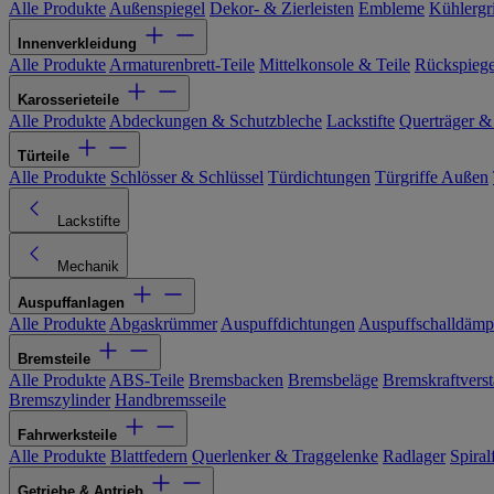
Alle Produkte
Außenspiegel
Dekor- & Zierleisten
Embleme
Kühlergri
Innenverkleidung
Alle Produkte
Armaturenbrett-Teile
Mittelkonsole & Teile
Rückspiege
Karosserieteile
Alle Produkte
Abdeckungen & Schutzbleche
Lackstifte
Querträger &
Türteile
Alle Produkte
Schlösser & Schlüssel
Türdichtungen
Türgriffe Außen
Lackstifte
Mechanik
Auspuffanlagen
Alle Produkte
Abgaskrümmer
Auspuffdichtungen
Auspuffschalldämp
Bremsteile
Alle Produkte
ABS-Teile
Bremsbacken
Bremsbeläge
Bremskraftverst
Bremszylinder
Handbremsseile
Fahrwerksteile
Alle Produkte
Blattfedern
Querlenker & Traggelenke
Radlager
Spiral
Getriebe & Antrieb