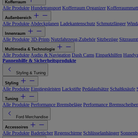
Kofferraum
Alle Produkte
Hundetransport
Kofferraum Organizer
Kofferraummat
Außenbereich
Alle Produkte
Abdeckplanen
Ladekantenschutz
Schmutzfänger
Wind
Innenraum
Alle Produkte
3D-Prints
Nutzfahrzeug-Zubehör
Sitzbezüge
Sitzraumt
Multimedia & Technologie
Alle Produkte
Audio & Navigation
Dash Cams
Einparkhilfen
Handyz
Pannenhilfe & Sicherheitsprodukte
Styling & Tuning
Styling
Alle Produkte
Einstiegsleisten
Lackstifte
Pedalaufsätze
Schaltknäufe
Tuning
Alle Produkte
Performance Bremsbeläge
Performance Bremsscheibe
Ford Merchandise
Accessoires
Alle Produkte
Badetücher
Regenschirme
Schlüsselanhänger
Sonnenbr