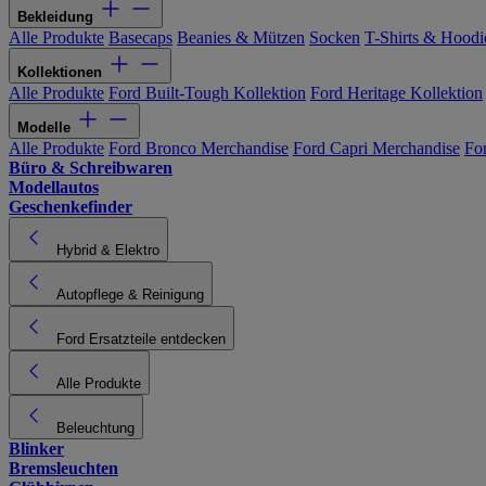
Bekleidung
Alle Produkte
Basecaps
Beanies & Mützen
Socken
T-Shirts & Hoodi
Kollektionen
Alle Produkte
Ford Built-Tough Kollektion
Ford Heritage Kollektion
Modelle
Alle Produkte
Ford Bronco Merchandise
Ford Capri Merchandise
Fo
Büro & Schreibwaren
Modellautos
Geschenkefinder
Hybrid & Elektro
Autopflege & Reinigung
Ford Ersatzteile entdecken
Alle Produkte
Beleuchtung
Blinker
Bremsleuchten