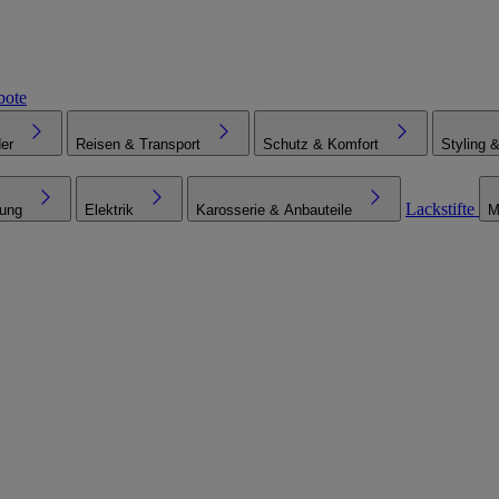
bote
er
Reisen & Transport
Schutz & Komfort
Styling 
Lackstifte
tung
Elektrik
Karosserie & Anbauteile
M