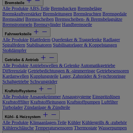
Bremsteile
Alle Produkte
ABS-Teile
Bremsbacken
Bremsbeläge
Bremskraftverstärker
Bremsleitungen
Bremsleuchten
Bremspedale
Bremssättel
Bremsscheiben
Bremsscheiben- & Bremsbelagsätze
Bremstrommeln
Bremszylinder
Handbremsseile
Fahrwerksteile
Alle Produkte
Blattfedern
Querlenker & Traggelenke
Radlager
Spiralfedern
Stabilisatoren
Stabilisatorlager & Koppelstangen
Stoßdämpfer
Getriebe & Antrieb
Alle Produkte
Antriebswellen & Gelenke
Automatikgetriebe
Differenziale
Getriebedichtungen & -simmerringe
Getriebesensoren
Kardanwellen
Kupplungsteile
Lager, Zahnräder & Synchronringe
Schaltgetriebe
Schwungräder
Kraftstoffsysteme
Alle Produkte
Ansaugkrümmer
Ansaugsysteme
Einspritzdüsen
Kraftstofffilter
Kraftstoffleitungen
Kraftstoffpumpen
Luftfilter
Turbolader
Zündanlage & Zündteile
Kühl- & Heizsystem
Alle Produkte
Klimaanlagen-Teile
Kühler
Kühlergrills & -zubehör
Kühlerschläuche
Temperatursensoren
Thermostate
Wasserpumpen