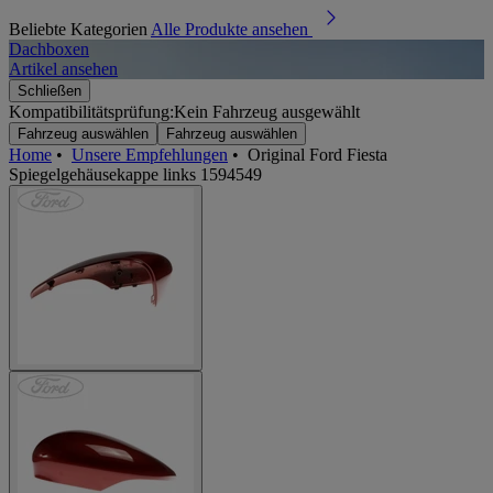
Beliebte Kategorien
Alle Produkte ansehen
Dachboxen
A
Artikel ansehen
A
Schließen
Kompatibilitätsprüfung:
Kein Fahrzeug ausgewählt
Fahrzeug auswählen
Fahrzeug auswählen
Home
•
Unsere Empfehlungen
•
Original Ford Fiesta
Spiegelgehäusekappe links 1594549