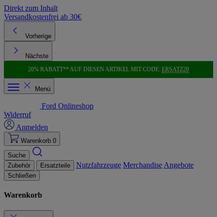
Direkt zum Inhalt
Versandkostenfrei ab 30€
K
Vorherige
Nächste
20% RABATT** AUF DIESEN ARTIKEL MIT CODE:
ERSATZ20
Menü
Ford Onlineshop
Widerruf
Anmelden
Warenkorb
0
Suche
Nutzfahrzeuge
Merchandise
Angebote
Zubehör
Ersatzteile
Schließen
Warenkorb