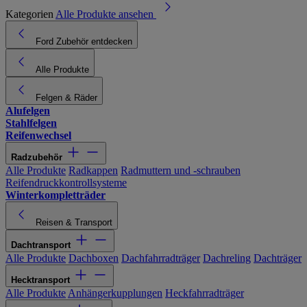
Kategorien
Alle Produkte ansehen
Ford Zubehör entdecken
Alle Produkte
Felgen & Räder
Alufelgen
Stahlfelgen
Reifenwechsel
Radzubehör
Alle Produkte
Radkappen
Radmuttern und -schrauben
Reifendruckkontrollsysteme
Winterkompletträder
Reisen & Transport
Dachtransport
Alle Produkte
Dachboxen
Dachfahrradträger
Dachreling
Dachträger
Hecktransport
Alle Produkte
Anhängerkupplungen
Heckfahrradträger