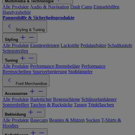
Multimedia & Technologie
Alle Produkte
Audio & Navigation
Dash Cams
Einparkhilfen
Handyzubehör
Pannenhilfe & Sicherheitsprodukte
Styling & Tuning
Styling
Alle Produkte
Einstiegsleisten
Lackstifte
Pedalaufsätze
Schaltknäufe
Seitenstreifen
Tuning
Alle Produkte
Performance Bremsbeläge
Performance
Bremsscheiben
Spurverbreiterung
Stoßdämpfer
Ford Merchandise
Accessoires
Alle Produkte
Badetücher
Regenschirme
Schlüsselanhänger
Sonnenbrillen
Taschen & Rucksäcke
Tassen
Trinkflaschen
Bekleidung
Alle Produkte
Basecaps
Beanies & Mützen
Socken
T-Shirts &
Hoodies