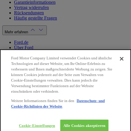
Garantieinformationen
Vertrag widerrufen
Rücksendungen
Häufig gestellte Fragen
Mehr erfahren
Ford.de
Über Ford
Cookie Richtlinien
Datenschutzbestimmungen
Ford Motor Company Limited verwendet Cookies und ähnliche
Impressum
Technologien auf dieser Website, um Ihr Online-Erlebnis zu
verbessern und Ihnen maßgeschneiderte Werbung zu zeigen. Sie
können Cookies jederzeit auf der Seite zum Verwalten von
Mein Konto
Cookie-Einstellungen verwalten. Dies kann jedoch die
Verwendung bestimmter Funktionen auf der Website
Login / Registrierung
einschränken oder verhindern.
Meine Bestellungen
Weitere Informationen finden Sie in den
Datenschutz- und
Land ändern
Cookie-Richtlinien der Website
.
10€
auf Ihre
Facebook
X
Instagram
Youtube
LinkedIn
nächste
Bestellung
© 2026 Ford-Werke-GmbH
Ford Onlineshop
Cookie-Einstellungen
Alle Cookies akzeptieren