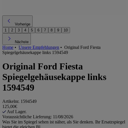
Vorherige
1
2
3
4
5
6
7
8
9
10
Nächste
Home
•
Unsere Empfehlungen
•
Original Ford Fiesta
Spiegelgehäusekappe links 1594549
Original Ford Fiesta
Spiegelgehäusekappe links
1594549
Artikelnr.
1594549
125,00€
Auf Lager.
Voraussichtliche Lieferung: 11/08/2026
Was Sie im Spiegel sehen ist näher, als Sie denken. Ihr Ersatzspiegel
bietet die gleichen Bl...