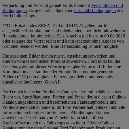
Verpackung und Versand gemäß Fords Standard
Versandraten und
Bedingungen
. Es gelten die allgemeine
Geschäftsbedingungen
des
Ford Onlineshops.
**Die Rabattcodes ERSATZ20 und SUN25 gelten nur für
ausgewählte Produkte und sind miteinander, aber nicht mit weiteren
Rabattkationen kombinierbar. Das Angebot gilt bis zum 09.08.2026
oder solange der Vorrat reicht und kann jederzeit ohne Angabe von
Gründen beendet werden. Eine Barauszahlung ist nicht möglich.
Die gezeigten Bilder dienen nur zu Anschauungszwecken und
können vom tatsächlichen Produkt abweichen. Ford nutzt bei der
Erstellung der auf dieser Website gezeigten Filme und Bilder eine
Kombination aus traditioneller Fotografie, computergenerierten
Bildern (CGI) von digitalen Fahrzeugmodellen und generativer
künstlicher Intelligenz (Gen-AI).
Ford entwickelt seine Produkte ständig weiter und behält sich das
Recht vor, Spezifikationen, Farben und Preise der in diesem Online-
Katalog abgebildeten und beschriebenen Fahrzeugmodelle und
Produkte jederzeit zu ändern. Ihr Ford Partner hält jederzeit aktuelle
Informationen hierüber für Sie bereit. Abbildungen können
abweichen. Der Einbau von Zubehör kann sich auf den
Kraftstoffverbrauch des Fahrzeugs auswirken. Dieser Online-
Katalog enthält neben Original Ford Zubehör auch Produkte von