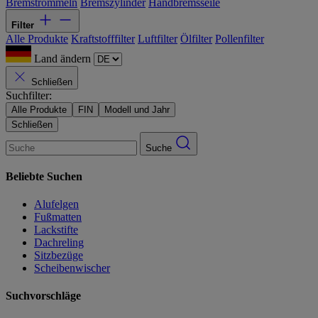
Bremstrommeln
Bremszylinder
Handbremsseile
Filter
Alle Produkte
Kraftstofffilter
Luftfilter
Ölfilter
Pollenfilter
Land ändern
Schließen
Suchfilter:
Alle Produkte
FIN
Modell und Jahr
Schließen
Suche
Beliebte Suchen
Alufelgen
Fußmatten
Lackstifte
Dachreling
Sitzbezüge
Scheibenwischer
Suchvorschläge