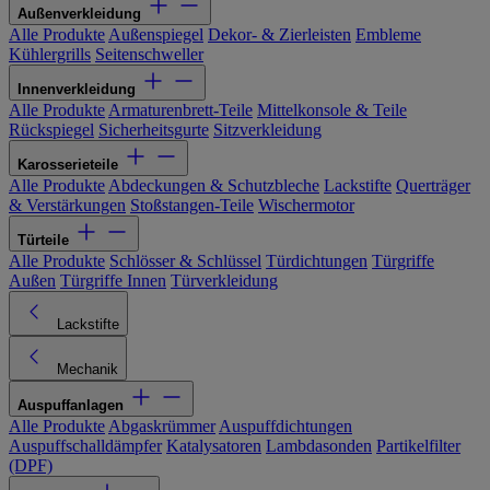
Außenverkleidung
Alle Produkte
Außenspiegel
Dekor- & Zierleisten
Embleme
Kühlergrills
Seitenschweller
Innenverkleidung
Alle Produkte
Armaturenbrett-Teile
Mittelkonsole & Teile
Rückspiegel
Sicherheitsgurte
Sitzverkleidung
Karosserieteile
Alle Produkte
Abdeckungen & Schutzbleche
Lackstifte
Querträger
& Verstärkungen
Stoßstangen-Teile
Wischermotor
Türteile
Alle Produkte
Schlösser & Schlüssel
Türdichtungen
Türgriffe
Außen
Türgriffe Innen
Türverkleidung
Lackstifte
Mechanik
Auspuffanlagen
Alle Produkte
Abgaskrümmer
Auspuffdichtungen
Auspuffschalldämpfer
Katalysatoren
Lambdasonden
Partikelfilter
(DPF)