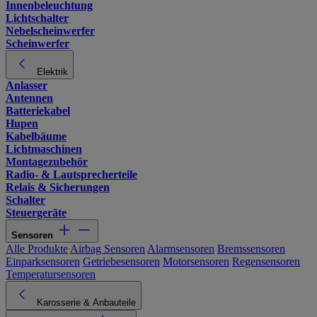
Innenbeleuchtung
Lichtschalter
Nebelscheinwerfer
Scheinwerfer
Elektrik
Anlasser
Antennen
Batteriekabel
Hupen
Kabelbäume
Lichtmaschinen
Montagezubehör
Radio- & Lautsprecherteile
Relais & Sicherungen
Schalter
Steuergeräte
Sensoren
Alle Produkte
Airbag Sensoren
Alarmsensoren
Bremssensoren
Einparksensoren
Getriebesensoren
Motorsensoren
Regensensoren
Temperatursensoren
Karosserie & Anbauteile