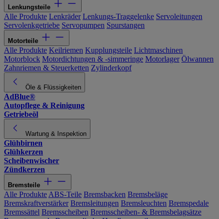
Lenkungsteile
Alle Produkte
Lenkräder
Lenkungs-Traggelenke
Servoleitungen
Servolenkgetriebe
Servopumpen
Spurstangen
Motorteile
Alle Produkte
Keilriemen
Kupplungsteile
Lichtmaschinen
Motorblock
Motordichtungen & -simmeringe
Motorlager
Ölwannen
Zahnriemen & Steuerketten
Zylinderkopf
Öle & Flüssigkeiten
AdBlue®
Autopflege & Reinigung
Getriebeöl
Wartung & Inspektion
Glühbirnen
Glühkerzen
Scheibenwischer
Zündkerzen
Bremsteile
Alle Produkte
ABS-Teile
Bremsbacken
Bremsbeläge
Bremskraftverstärker
Bremsleitungen
Bremsleuchten
Bremspedale
Bremssättel
Bremsscheiben
Bremsscheiben- & Bremsbelagsätze