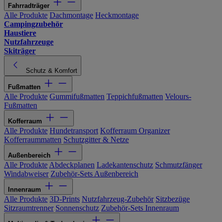
Fahrradträger
Alle Produkte
Dachmontage
Heckmontage
Campingzubehör
Haustiere
Nutzfahrzeuge
Skiträger
Schutz & Komfort
Fußmatten
Alle Produkte
Gummifußmatten
Teppichfußmatten
Velours-
Fußmatten
Kofferraum
Alle Produkte
Hundetransport
Kofferraum Organizer
Kofferraummatten
Schutzgitter & Netze
Außenbereich
Alle Produkte
Abdeckplanen
Ladekantenschutz
Schmutzfänger
Windabweiser
Zubehör-Sets Außenbereich
Innenraum
Alle Produkte
3D-Prints
Nutzfahrzeug-Zubehör
Sitzbezüge
Sitzraumtrenner
Sonnenschutz
Zubehör-Sets Innenraum