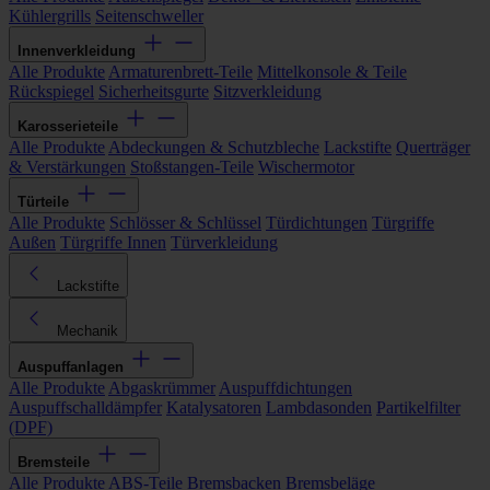
Kühlergrills
Seitenschweller
Innenverkleidung
Alle Produkte
Armaturenbrett-Teile
Mittelkonsole & Teile
Rückspiegel
Sicherheitsgurte
Sitzverkleidung
Karosserieteile
Alle Produkte
Abdeckungen & Schutzbleche
Lackstifte
Querträger
& Verstärkungen
Stoßstangen-Teile
Wischermotor
Türteile
Alle Produkte
Schlösser & Schlüssel
Türdichtungen
Türgriffe
Außen
Türgriffe Innen
Türverkleidung
Lackstifte
Mechanik
Auspuffanlagen
Alle Produkte
Abgaskrümmer
Auspuffdichtungen
Auspuffschalldämpfer
Katalysatoren
Lambdasonden
Partikelfilter
(DPF)
Bremsteile
Alle Produkte
ABS-Teile
Bremsbacken
Bremsbeläge