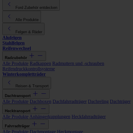
Ford Zubehör entdecken
Alle Produkte
Felgen & Räder
Alufelgen
Stahlfelgen
Reifenwechsel
Radzubehör
Alle Produkte
Radkappen
Radmuttern und -schrauben
Reifendruckkontrollsysteme
Winterkompletträder
Reisen & Transport
Dachtransport
Alle Produkte
Dachboxen
Dachfahrradträger
Dachreling
Dachträger
Hecktransport
Alle Produkte
Anhängerkupplungen
Heckfahrradträger
Fahrradträger
Alle Produkte
Dachmontage
Heckmontage