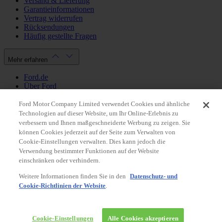
Versand & Lieferung
Garantieinformationen
Vertrag widerrufen
Rücksendungen
Häufig gestellte Fragen
Mehr erfahren
Ford.de
Über Ford
Cookie Richtlinien
Datenschutzbestimmungen
Ford Motor Company Limited verwendet Cookies und ähnliche
Impressum
Technologien auf dieser Website, um Ihr Online-Erlebnis zu
verbessern und Ihnen maßgeschneiderte Werbung zu zeigen. Sie
können Cookies jederzeit auf der Seite zum Verwalten von
Mein Konto
Cookie-Einstellungen verwalten. Dies kann jedoch die
Verwendung bestimmter Funktionen auf der Website
Login / Registrierung
einschränken oder verhindern.
Meine Bestellungen
Weitere Informationen finden Sie in den
Datenschutz- und
Land ändern
Cookie-Richtlinien der Website
.
Facebook
X
Instagram
Youtube
LinkedIn
© 2026 Ford-Werke-GmbH
Ford Onlineshop
Cookie-Einstellungen
Alle Cookies akzeptieren