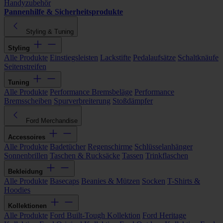
Handyzubehör
Pannenhilfe & Sicherheitsprodukte
Styling & Tuning
Styling
Alle Produkte
Einstiegsleisten
Lackstifte
Pedalaufsätze
Schaltknäufe
Seitenstreifen
Tuning
Alle Produkte
Performance Bremsbeläge
Performance
Bremsscheiben
Spurverbreiterung
Stoßdämpfer
Ford Merchandise
Accessoires
Alle Produkte
Badetücher
Regenschirme
Schlüsselanhänger
Sonnenbrillen
Taschen & Rucksäcke
Tassen
Trinkflaschen
Bekleidung
Alle Produkte
Basecaps
Beanies & Mützen
Socken
T-Shirts &
Hoodies
Kollektionen
Alle Produkte
Ford Built-Tough Kollektion
Ford Heritage