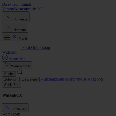
Direkt zum Inhalt
Versandkostenfrei ab 30€
K
Vorherige
Nächste
Menü
Ford Onlineshop
Widerruf
Anmelden
Warenkorb
0
Suche
Nutzfahrzeuge
Merchandise
Angebote
Zubehör
Ersatzteile
Schließen
Warenkorb
Schließen
Warenkorb