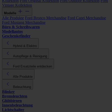
Kollektion
Ford Original Kollektion
Ford Outdoor Kollektion
Ford
Vintage Kollektion
Modelle
Alle Produkte
Ford Bronco Merchandise
Ford Capri Merchandise
Ford Mustang Merchandise
Büro & Schreibwaren
Modellautos
Geschenkefinder
Hybrid & Elektro
Autopflege & Reinigung
Ford Ersatzteile entdecken
Alle Produkte
Beleuchtung
Blinker
Bremsleuchten
Glühbirnen
Innenbeleuchtung
Lichtschalter