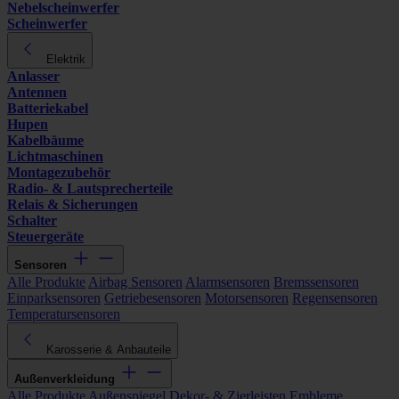
Nebelscheinwerfer
Scheinwerfer
Elektrik
Anlasser
Antennen
Batteriekabel
Hupen
Kabelbäume
Lichtmaschinen
Montagezubehör
Radio- & Lautsprecherteile
Relais & Sicherungen
Schalter
Steuergeräte
Sensoren
Alle Produkte
Airbag Sensoren
Alarmsensoren
Bremssensoren
Einparksensoren
Getriebesensoren
Motorsensoren
Regensensoren
Temperatursensoren
Karosserie & Anbauteile
Außenverkleidung
Alle Produkte
Außenspiegel
Dekor- & Zierleisten
Embleme