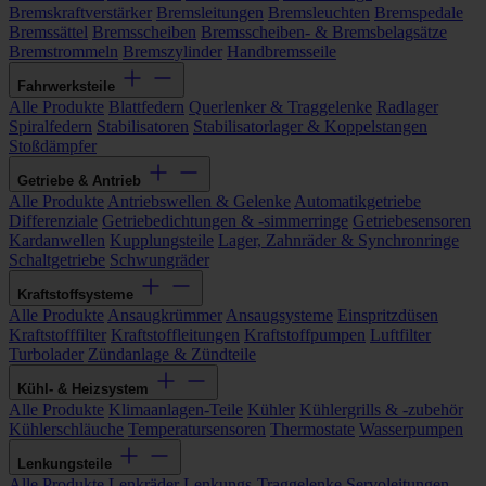
Bremskraftverstärker
Bremsleitungen
Bremsleuchten
Bremspedale
Bremssättel
Bremsscheiben
Bremsscheiben- & Bremsbelagsätze
Bremstrommeln
Bremszylinder
Handbremsseile
Fahrwerksteile
Alle Produkte
Blattfedern
Querlenker & Traggelenke
Radlager
Spiralfedern
Stabilisatoren
Stabilisatorlager & Koppelstangen
Stoßdämpfer
Getriebe & Antrieb
Alle Produkte
Antriebswellen & Gelenke
Automatikgetriebe
Differenziale
Getriebedichtungen & -simmerringe
Getriebesensoren
Kardanwellen
Kupplungsteile
Lager, Zahnräder & Synchronringe
Schaltgetriebe
Schwungräder
Kraftstoffsysteme
Alle Produkte
Ansaugkrümmer
Ansaugsysteme
Einspritzdüsen
Kraftstofffilter
Kraftstoffleitungen
Kraftstoffpumpen
Luftfilter
Turbolader
Zündanlage & Zündteile
Kühl- & Heizsystem
Alle Produkte
Klimaanlagen-Teile
Kühler
Kühlergrills & -zubehör
Kühlerschläuche
Temperatursensoren
Thermostate
Wasserpumpen
Lenkungsteile
Alle Produkte
Lenkräder
Lenkungs-Traggelenke
Servoleitungen