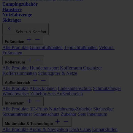
Campingzubehör
Haustiere
Nutzfahrzeuge
Skiträger
Schutz & Komfort
Fußmatten
Alle Produkte
Gummifußmatten
Teppichfußmatten
Velours-
Fußmatten
Kofferraum
Alle Produkte
Hundetransport
Kofferraum Organizer
Kofferraummatten
Schutzgitter & Netze
Außenbereich
Alle Produkte
Abdeckplanen
Ladekantenschutz
Schmutzfänger
Windabweiser
Zubehör-Sets Außenbereich
Innenraum
Alle Produkte
3D-Prints
Nutzfahrzeug-Zubehör
Sitzbezüge
Sitzraumtrenner
Sonnenschutz
Zubehör-Sets Innenraum
Multimedia & Technologie
Alle Produkte
Audio & Navigation
Dash Cams
Einparkhilfen