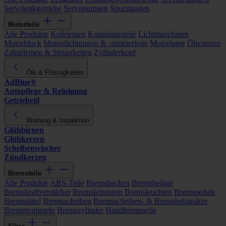
Servolenkgetriebe
Servopumpen
Spurstangen
Motorteile
Alle Produkte
Keilriemen
Kupplungsteile
Lichtmaschinen
Motorblock
Motordichtungen & -simmeringe
Motorlager
Ölwannen
Zahnriemen & Steuerketten
Zylinderkopf
Öle & Flüssigkeiten
AdBlue®
Autopflege & Reinigung
Getriebeöl
Wartung & Inspektion
Glühbirnen
Glühkerzen
Scheibenwischer
Zündkerzen
Bremsteile
Alle Produkte
ABS-Teile
Bremsbacken
Bremsbeläge
Bremskraftverstärker
Bremsleitungen
Bremsleuchten
Bremspedale
Bremssättel
Bremsscheiben
Bremsscheiben- & Bremsbelagsätze
Bremstrommeln
Bremszylinder
Handbremsseile