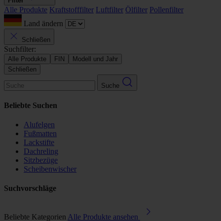
Filter
Alle Produkte
Kraftstofffilter
Luftfilter
Ölfilter
Pollenfilter
Land ändern
Schließen
Suchfilter:
Alle Produkte
FIN
Modell und Jahr
Schließen
Suche
Beliebte Suchen
Alufelgen
Fußmatten
Lackstifte
Dachreling
Sitzbezüge
Scheibenwischer
Suchvorschläge
Beliebte Kategorien
Alle Produkte ansehen