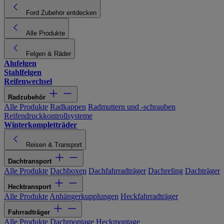
Ford Zubehör entdecken
Alle Produkte
Felgen & Räder
Alufelgen
Stahlfelgen
Reifenwechsel
Radzubehör
Alle Produkte
Radkappen
Radmuttern und -schrauben
Reifendruckkontrollsysteme
Winterkompletträder
Reisen & Transport
Dachtransport
Alle Produkte
Dachboxen
Dachfahrradträger
Dachreling
Dachträger
Hecktransport
Alle Produkte
Anhängerkupplungen
Heckfahrradträger
Fahrradträger
Alle Produkte
Dachmontage
Heckmontage