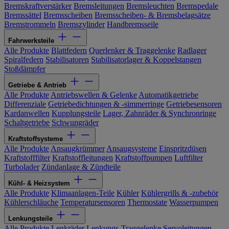
Bremskraftverstärker
Bremsleitungen
Bremsleuchten
Bremspedale
Bremssättel
Bremsscheiben
Bremsscheiben- & Bremsbelagsätze
Bremstrommeln
Bremszylinder
Handbremsseile
Fahrwerksteile
Alle Produkte
Blattfedern
Querlenker & Traggelenke
Radlager
Spiralfedern
Stabilisatoren
Stabilisatorlager & Koppelstangen
Stoßdämpfer
Getriebe & Antrieb
Alle Produkte
Antriebswellen & Gelenke
Automatikgetriebe
Differenziale
Getriebedichtungen & -simmerringe
Getriebesensoren
Kardanwellen
Kupplungsteile
Lager, Zahnräder & Synchronringe
Schaltgetriebe
Schwungräder
Kraftstoffsysteme
Alle Produkte
Ansaugkrümmer
Ansaugsysteme
Einspritzdüsen
Kraftstofffilter
Kraftstoffleitungen
Kraftstoffpumpen
Luftfilter
Turbolader
Zündanlage & Zündteile
Kühl- & Heizsystem
Alle Produkte
Klimaanlagen-Teile
Kühler
Kühlergrills & -zubehör
Kühlerschläuche
Temperatursensoren
Thermostate
Wasserpumpen
Lenkungsteile
Alle Produkte
Lenkräder
Lenkungs-Traggelenke
Servoleitungen