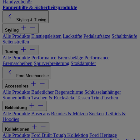
Handyzubehör
Pannenhilfe & Sicherheitsprodukte
Styling & Tuning
Styling
Alle Produkte
Einstiegsleisten
Lackstifte
Pedalaufsätze
Schaltknäufe
Seitenstreifen
Tuning
Alle Produkte
Performance Bremsbeläge
Performance
Bremsscheiben
Spurverbreiterung
Stoßdämpfer
Ford Merchandise
Accessoires
Alle Produkte
Badetücher
Regenschirme
Schlüsselanhänger
Sonnenbrillen
Taschen & Rucksäcke
Tassen
Trinkflaschen
Bekleidung
Alle Produkte
Basecaps
Beanies & Mützen
Socken
T-Shirts &
Hoodies
Kollektionen
Alle Produkte
Ford Built-Tough Kollektion
Ford Heritage