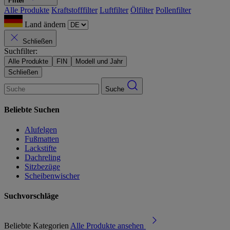
Filter
Alle Produkte
Kraftstofffilter
Luftfilter
Ölfilter
Pollenfilter
Land ändern
Schließen
Suchfilter:
Alle Produkte
FIN
Modell und Jahr
Schließen
Suche
Beliebte Suchen
Alufelgen
Fußmatten
Lackstifte
Dachreling
Sitzbezüge
Scheibenwischer
Suchvorschläge
Beliebte Kategorien
Alle Produkte ansehen