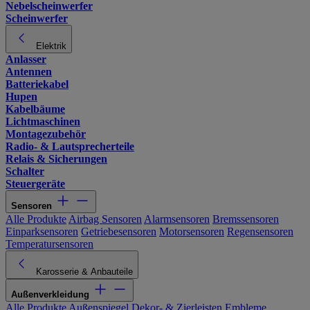
Nebelscheinwerfer
Scheinwerfer
Elektrik
Anlasser
Antennen
Batteriekabel
Hupen
Kabelbäume
Lichtmaschinen
Montagezubehör
Radio- & Lautsprecherteile
Relais & Sicherungen
Schalter
Steuergeräte
Sensoren
Alle Produkte
Airbag Sensoren
Alarmsensoren
Bremssensoren
Einparksensoren
Getriebesensoren
Motorsensoren
Regensensoren
Temperatursensoren
Karosserie & Anbauteile
Außenverkleidung
Alle Produkte
Außenspiegel
Dekor- & Zierleisten
Embleme