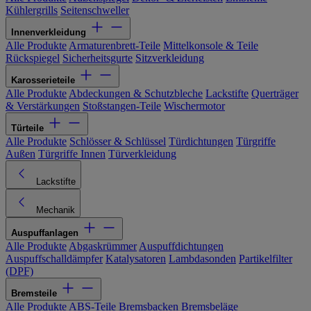
Kühlergrills
Seitenschweller
Innenverkleidung
Alle Produkte
Armaturenbrett-Teile
Mittelkonsole & Teile
Rückspiegel
Sicherheitsgurte
Sitzverkleidung
Karosserieteile
Alle Produkte
Abdeckungen & Schutzbleche
Lackstifte
Querträger
& Verstärkungen
Stoßstangen-Teile
Wischermotor
Türteile
Alle Produkte
Schlösser & Schlüssel
Türdichtungen
Türgriffe
Außen
Türgriffe Innen
Türverkleidung
Lackstifte
Mechanik
Auspuffanlagen
Alle Produkte
Abgaskrümmer
Auspuffdichtungen
Auspuffschalldämpfer
Katalysatoren
Lambdasonden
Partikelfilter
(DPF)
Bremsteile
Alle Produkte
ABS-Teile
Bremsbacken
Bremsbeläge