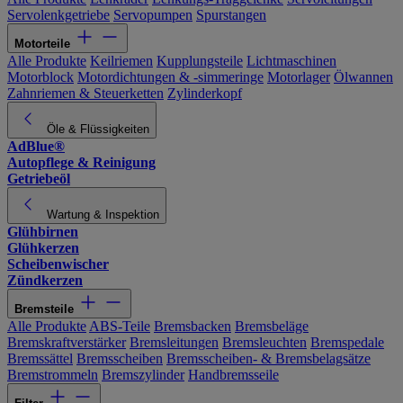
Servolenkgetriebe
Servopumpen
Spurstangen
Motorteile
Alle Produkte
Keilriemen
Kupplungsteile
Lichtmaschinen
Motorblock
Motordichtungen & -simmeringe
Motorlager
Ölwannen
Zahnriemen & Steuerketten
Zylinderkopf
Öle & Flüssigkeiten
AdBlue®
Autopflege & Reinigung
Getriebeöl
Wartung & Inspektion
Glühbirnen
Glühkerzen
Scheibenwischer
Zündkerzen
Bremsteile
Alle Produkte
ABS-Teile
Bremsbacken
Bremsbeläge
Bremskraftverstärker
Bremsleitungen
Bremsleuchten
Bremspedale
Bremssättel
Bremsscheiben
Bremsscheiben- & Bremsbelagsätze
Bremstrommeln
Bremszylinder
Handbremsseile