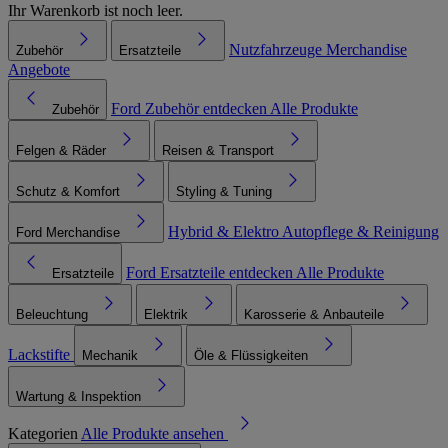
Ihr Warenkorb ist noch leer.
Nutzfahrzeuge
Merchandise
Zubehör
Ersatzteile
Angebote
Ford Zubehör entdecken
Alle Produkte
Zubehör
Felgen & Räder
Reisen & Transport
Schutz & Komfort
Styling & Tuning
Hybrid & Elektro
Autopflege & Reinigung
Ford Merchandise
Ford Ersatzteile entdecken
Alle Produkte
Ersatzteile
Beleuchtung
Elektrik
Karosserie & Anbauteile
Lackstifte
Mechanik
Öle & Flüssigkeiten
Wartung & Inspektion
Kategorien
Alle Produkte ansehen