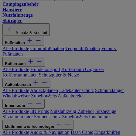
Campingzubehör
Haustiere
Nutzfahrzeuge
Skiträger
Schutz & Komfort
Fußmatten
Alle Produkte
Gummifußmatten
Teppichfußmatten
Velours-
Fußmatten
Kofferraum
Alle Produkte
Hundetransport
Kofferraum Organizer
Kofferraummatten
Schutzgitter & Netze
Außenbereich
Alle Produkte
Abdeckplanen
Ladekantenschutz
Schmutzfänger
Windabweiser
Zubehör-Sets Außenbereich
Innenraum
Alle Produkte
3D-Prints
Nutzfahrzeug-Zubehör
Sitzbezüge
Sitzraumtrenner
Sonnenschutz
Zubehör-Sets Innenraum
Multimedia & Technologie
Alle Produkte
Audio & Navigation
Dash Cams
Einparkhilfen