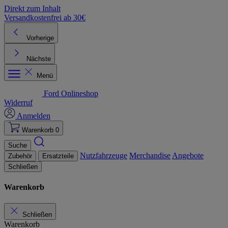
Direkt zum Inhalt
Versandkostenfrei ab 30€
K
Vorherige
Nächste
Menü
Ford Onlineshop
Widerruf
Anmelden
Warenkorb
0
Suche
Nutzfahrzeuge
Merchandise
Angebote
Zubehör
Ersatzteile
Schließen
Warenkorb
Schließen
Warenkorb