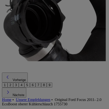
Vorherige
1
2
3
4
5
6
7
8
9
Nächste
Home
•
Unsere Empfehlungen
•
Original Ford Focus 2011- 2.0
EcoBoost oberer Kühlerschlauch 1755730