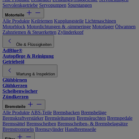
Servolenkgetriebe
Servopumpen
Spurstangen
Motorteile
Alle Produkte
Keilriemen
Kupplungsteile
Lichtmaschinen
Motorblock
Motordichtungen & -simmeringe
Motorlager
Ölwannen
Zahnriemen & Steuerketten
Zylinderkopf
Öle & Flüssigkeiten
AdBlue®
Autopflege & Reinigung
Getriebeöl
Wartung & Inspektion
Glühbirnen
Glühkerzen
Scheibenwischer
Zündkerzen
Bremsteile
Alle Produkte
ABS-Teile
Bremsbacken
Bremsbeläge
Bremskraftverstärker
Bremsleitungen
Bremsleuchten
Bremspedale
Bremssättel
Bremsscheiben
Bremsscheiben- & Bremsbelagsätze
Bremstrommeln
Bremszylinder
Handbremsseile