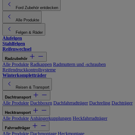
Ford Zubehör entdecken
Alle Produkte
Felgen & Räder
Alufelgen
Stahlfelgen
Reifenwechsel
Radzubehör
Alle Produkte
Radkappen
Radmuttern und -schrauben
Reifendruckkontrollsysteme
Winterkompletträder
Reisen & Transport
Dachtransport
Alle Produkte
Dachboxen
Dachfahrradträger
Dachreling
Dachträger
Hecktransport
Alle Produkte
Anhängerkupplungen
Heckfahrradträger
Fahrradträger
Alle Produkte
Dachmontage
Heckmontage