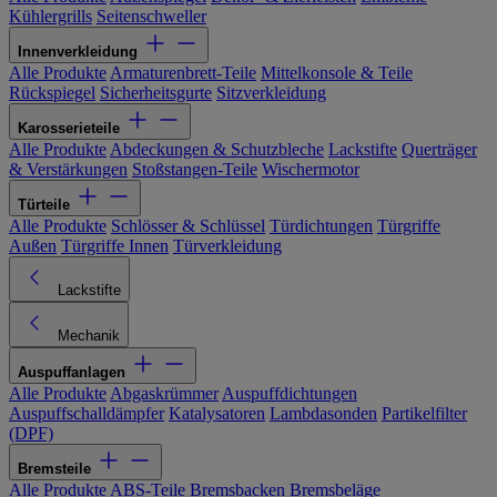
Kühlergrills
Seitenschweller
Innenverkleidung
Alle Produkte
Armaturenbrett-Teile
Mittelkonsole & Teile
Rückspiegel
Sicherheitsgurte
Sitzverkleidung
Karosserieteile
Alle Produkte
Abdeckungen & Schutzbleche
Lackstifte
Querträger
& Verstärkungen
Stoßstangen-Teile
Wischermotor
Türteile
Alle Produkte
Schlösser & Schlüssel
Türdichtungen
Türgriffe
Außen
Türgriffe Innen
Türverkleidung
Lackstifte
Mechanik
Auspuffanlagen
Alle Produkte
Abgaskrümmer
Auspuffdichtungen
Auspuffschalldämpfer
Katalysatoren
Lambdasonden
Partikelfilter
(DPF)
Bremsteile
Alle Produkte
ABS-Teile
Bremsbacken
Bremsbeläge