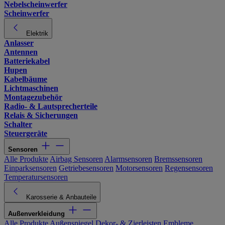
Nebelscheinwerfer
Scheinwerfer
Elektrik
Anlasser
Antennen
Batteriekabel
Hupen
Kabelbäume
Lichtmaschinen
Montagezubehör
Radio- & Lautsprecherteile
Relais & Sicherungen
Schalter
Steuergeräte
Sensoren
Alle Produkte
Airbag Sensoren
Alarmsensoren
Bremssensoren
Einparksensoren
Getriebesensoren
Motorsensoren
Regensensoren
Temperatursensoren
Karosserie & Anbauteile
Außenverkleidung
Alle Produkte
Außenspiegel
Dekor- & Zierleisten
Embleme