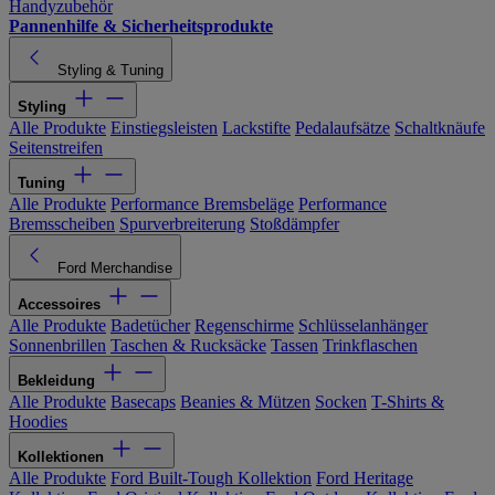
Handyzubehör
Pannenhilfe & Sicherheitsprodukte
Styling & Tuning
Styling
Alle Produkte
Einstiegsleisten
Lackstifte
Pedalaufsätze
Schaltknäufe
Seitenstreifen
Tuning
Alle Produkte
Performance Bremsbeläge
Performance
Bremsscheiben
Spurverbreiterung
Stoßdämpfer
Ford Merchandise
Accessoires
Alle Produkte
Badetücher
Regenschirme
Schlüsselanhänger
Sonnenbrillen
Taschen & Rucksäcke
Tassen
Trinkflaschen
Bekleidung
Alle Produkte
Basecaps
Beanies & Mützen
Socken
T-Shirts &
Hoodies
Kollektionen
Alle Produkte
Ford Built-Tough Kollektion
Ford Heritage