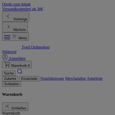
Direkt zum Inhalt
Versandkostenfrei ab 30€
K
Vorherige
Nächste
Menü
Ford Onlineshop
Widerruf
Anmelden
Warenkorb
0
Suche
Nutzfahrzeuge
Merchandise
Angebote
Zubehör
Ersatzteile
Schließen
Warenkorb
Schließen
Warenkorb