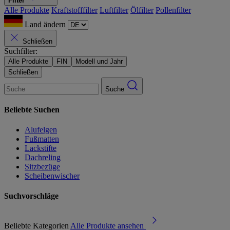
Filter
Alle Produkte
Kraftstofffilter
Luftfilter
Ölfilter
Pollenfilter
Land ändern
Schließen
Suchfilter:
Alle Produkte
FIN
Modell und Jahr
Schließen
Suche
Beliebte Suchen
Alufelgen
Fußmatten
Lackstifte
Dachreling
Sitzbezüge
Scheibenwischer
Suchvorschläge
Beliebte Kategorien
Alle Produkte ansehen