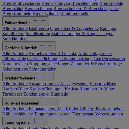
Bremskraftverstärker
Bremsleitungen
Bremsleuchten
Bremspedale
Bremssättel
Bremsscheiben
Bremsscheiben- & Bremsbelagsätze
Bremstrommeln
Bremszylinder
Handbremsseile
Fahrwerksteile
Alle Produkte
Blattfedern
Querlenker & Traggelenke
Radlager
Spiralfedern
Stabilisatoren
Stabilisatorlager & Koppelstangen
Stoßdämpfer
Getriebe & Antrieb
Alle Produkte
Antriebswellen & Gelenke
Automatikgetriebe
Differenziale
Getriebedichtungen & -simmerringe
Getriebesensoren
Kardanwellen
Kupplungsteile
Lager, Zahnräder & Synchronringe
Schaltgetriebe
Schwungräder
Kraftstoffsysteme
Alle Produkte
Ansaugkrümmer
Ansaugsysteme
Einspritzdüsen
Kraftstofffilter
Kraftstoffleitungen
Kraftstoffpumpen
Luftfilter
Turbolader
Zündanlage & Zündteile
Kühl- & Heizsystem
Alle Produkte
Klimaanlagen-Teile
Kühler
Kühlergrills & -zubehör
Kühlerschläuche
Temperatursensoren
Thermostate
Wasserpumpen
Lenkungsteile
Alle Produkte
Lenkräder
Lenkungs-Traggelenke
Servoleitungen