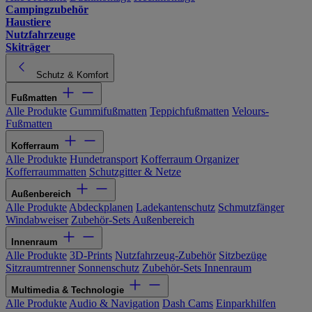
Campingzubehör
Haustiere
Nutzfahrzeuge
Skiträger
Schutz & Komfort
Fußmatten
Alle Produkte
Gummifußmatten
Teppichfußmatten
Velours-
Fußmatten
Kofferraum
Alle Produkte
Hundetransport
Kofferraum Organizer
Kofferraummatten
Schutzgitter & Netze
Außenbereich
Alle Produkte
Abdeckplanen
Ladekantenschutz
Schmutzfänger
Windabweiser
Zubehör-Sets Außenbereich
Innenraum
Alle Produkte
3D-Prints
Nutzfahrzeug-Zubehör
Sitzbezüge
Sitzraumtrenner
Sonnenschutz
Zubehör-Sets Innenraum
Multimedia & Technologie
Alle Produkte
Audio & Navigation
Dash Cams
Einparkhilfen