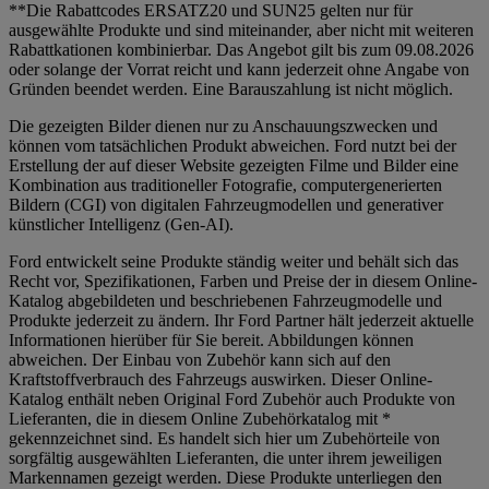
**Die Rabattcodes ERSATZ20 und SUN25 gelten nur für
ausgewählte Produkte und sind miteinander, aber nicht mit weiteren
Rabattkationen kombinierbar. Das Angebot gilt bis zum 09.08.2026
oder solange der Vorrat reicht und kann jederzeit ohne Angabe von
Gründen beendet werden. Eine Barauszahlung ist nicht möglich.
Die gezeigten Bilder dienen nur zu Anschauungszwecken und
können vom tatsächlichen Produkt abweichen. Ford nutzt bei der
Erstellung der auf dieser Website gezeigten Filme und Bilder eine
Kombination aus traditioneller Fotografie, computergenerierten
Bildern (CGI) von digitalen Fahrzeugmodellen und generativer
künstlicher Intelligenz (Gen-AI).
Ford entwickelt seine Produkte ständig weiter und behält sich das
Recht vor, Spezifikationen, Farben und Preise der in diesem Online-
Katalog abgebildeten und beschriebenen Fahrzeugmodelle und
Produkte jederzeit zu ändern. Ihr Ford Partner hält jederzeit aktuelle
Informationen hierüber für Sie bereit. Abbildungen können
abweichen. Der Einbau von Zubehör kann sich auf den
Kraftstoffverbrauch des Fahrzeugs auswirken. Dieser Online-
Katalog enthält neben Original Ford Zubehör auch Produkte von
Lieferanten, die in diesem Online Zubehörkatalog mit *
gekennzeichnet sind. Es handelt sich hier um Zubehörteile von
sorgfältig ausgewählten Lieferanten, die unter ihrem jeweiligen
Markennamen gezeigt werden. Diese Produkte unterliegen den