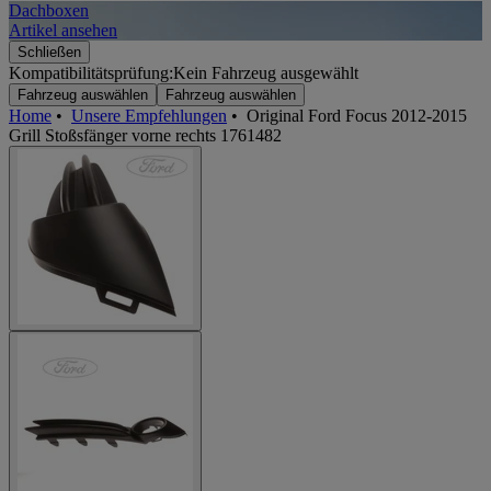
Dachboxen
A
Artikel ansehen
A
Schließen
Kompatibilitätsprüfung:
Kein Fahrzeug ausgewählt
Fahrzeug auswählen
Fahrzeug auswählen
Home
•
Unsere Empfehlungen
•
Original Ford Focus 2012-2015
Grill Stoßsfänger vorne rechts 1761482