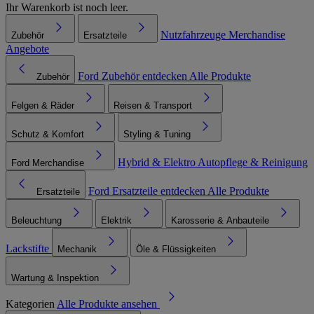
Ihr Warenkorb ist noch leer.
Nutzfahrzeuge
Merchandise
Zubehör
Ersatzteile
Angebote
Ford Zubehör entdecken
Alle Produkte
Zubehör
Felgen & Räder
Reisen & Transport
Schutz & Komfort
Styling & Tuning
Hybrid & Elektro
Autopflege & Reinigung
Ford Merchandise
Ford Ersatzteile entdecken
Alle Produkte
Ersatzteile
Beleuchtung
Elektrik
Karosserie & Anbauteile
Lackstifte
Mechanik
Öle & Flüssigkeiten
Wartung & Inspektion
Kategorien
Alle Produkte ansehen