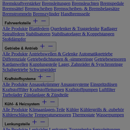
Bremskraftverstärker
Bremsleitungen
Bremsleuchten
Bremspedale
Bremssättel
Bremsscheiben
Bremsscheiben- & Bremsbelagsätze
Bremstrommeln
Bremszylinder
Handbremsseile
Fahrwerksteile
Alle Produkte
Blattfedern
Querlenker & Traggelenke
Radlager
Spiralfedern
Stabilisatoren
Stabilisatorlager & Koppelstangen
Stoßdämpfer
Getriebe & Antrieb
Alle Produkte
Antriebswellen & Gelenke
Automatikgetriebe
Differenziale
Getriebedichtungen & -simmerringe
Getriebesensoren
Kardanwellen
Kupplungsteile
Lager, Zahnräder & Synchronringe
Schaltgetriebe
Schwungräder
Kraftstoffsysteme
Alle Produkte
Ansaugkrümmer
Ansaugsysteme
Einspritzdüsen
Kraftstofffilter
Kraftstoffleitungen
Kraftstoffpumpen
Luftfilter
Turbolader
Zündanlage & Zündteile
Kühl- & Heizsystem
Alle Produkte
Klimaanlagen-Teile
Kühler
Kühlergrills & -zubehör
Kühlerschläuche
Temperatursensoren
Thermostate
Wasserpumpen
Lenkungsteile
Alle Produkte
Lenkräder
Lenkungs-Traggelenke
Servoleitungen