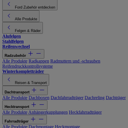
Ford Zubehör entdecken
Alle Produkte
Felgen & Räder
Alufelgen
Stahlfelgen
Reifenwechsel
Radzubehör
Alle Produkte
Radkappen
Radmuttern und -schrauben
Reifendruckkontrollsysteme
Winterkompletträder
Reisen & Transport
Dachtransport
Alle Produkte
Dachboxen
Dachfahrradträger
Dachreling
Dachträger
Hecktransport
Alle Produkte
Anhängerkupplungen
Heckfahrradträger
Fahrradträger
Alle Produkte
Dachmontage
Heckmontage