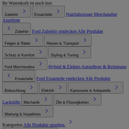
Ihr Warenkorb ist noch leer.
Nutzfahrzeuge
Merchandise
Zubehör
Ersatzteile
Angebote
Ford Zubehör entdecken
Alle Produkte
Zubehör
Felgen & Räder
Reisen & Transport
Schutz & Komfort
Styling & Tuning
Hybrid & Elektro
Autopflege & Reinigung
Ford Merchandise
Ford Ersatzteile entdecken
Alle Produkte
Ersatzteile
Beleuchtung
Elektrik
Karosserie & Anbauteile
Lackstifte
Mechanik
Öle & Flüssigkeiten
Wartung & Inspektion
Kategorien
Alle Produkte ansehen