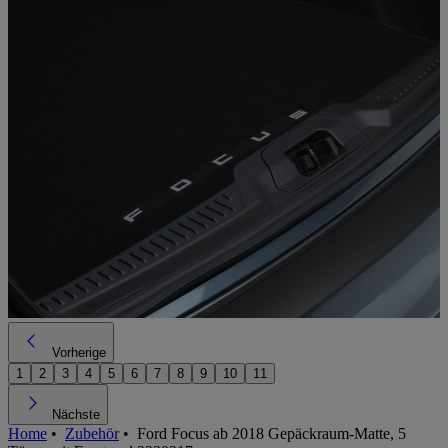
Vorherige
1
2
3
4
5
6
7
8
9
10
11
Nächste
Home
•
Zubehör
•
Ford Focus ab 2018 Gepäckraum-Matte, 5