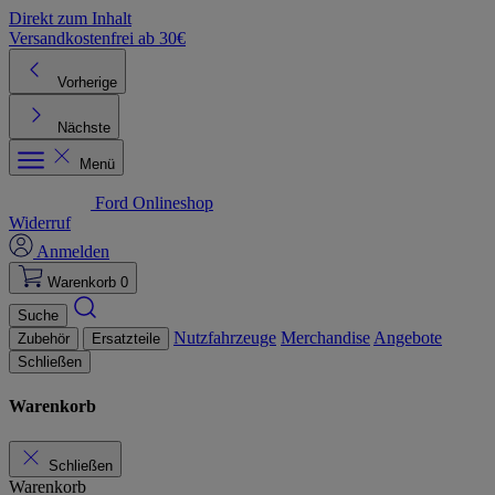
Direkt zum Inhalt
Versandkostenfrei ab 30€
K
Vorherige
Nächste
Menü
Ford Onlineshop
Widerruf
Anmelden
Warenkorb
0
Suche
Nutzfahrzeuge
Merchandise
Angebote
Zubehör
Ersatzteile
Schließen
Warenkorb
Schließen
Warenkorb