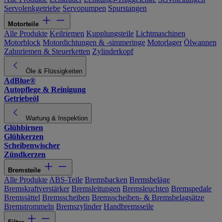
Servolenkgetriebe
Servopumpen
Spurstangen
Motorteile
Alle Produkte
Keilriemen
Kupplungsteile
Lichtmaschinen
Motorblock
Motordichtungen & -simmeringe
Motorlager
Ölwannen
Zahnriemen & Steuerketten
Zylinderkopf
Öle & Flüssigkeiten
AdBlue®
Autopflege & Reinigung
Getriebeöl
Wartung & Inspektion
Glühbirnen
Glühkerzen
Scheibenwischer
Zündkerzen
Bremsteile
Alle Produkte
ABS-Teile
Bremsbacken
Bremsbeläge
Bremskraftverstärker
Bremsleitungen
Bremsleuchten
Bremspedale
Bremssättel
Bremsscheiben
Bremsscheiben- & Bremsbelagsätze
Bremstrommeln
Bremszylinder
Handbremsseile