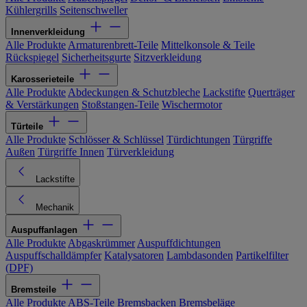
Kühlergrills
Seitenschweller
Innenverkleidung
Alle Produkte
Armaturenbrett-Teile
Mittelkonsole & Teile
Rückspiegel
Sicherheitsgurte
Sitzverkleidung
Karosserieteile
Alle Produkte
Abdeckungen & Schutzbleche
Lackstifte
Querträger
& Verstärkungen
Stoßstangen-Teile
Wischermotor
Türteile
Alle Produkte
Schlösser & Schlüssel
Türdichtungen
Türgriffe
Außen
Türgriffe Innen
Türverkleidung
Lackstifte
Mechanik
Auspuffanlagen
Alle Produkte
Abgaskrümmer
Auspuffdichtungen
Auspuffschalldämpfer
Katalysatoren
Lambdasonden
Partikelfilter
(DPF)
Bremsteile
Alle Produkte
ABS-Teile
Bremsbacken
Bremsbeläge