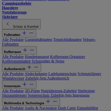
Campingzubehör
Haustiere
Nutzfahrzeuge
Skiträger
Schutz & Komfort
Fußmatten
Alle Produkte
Gummifußmatten
Teppichfußmatten
Velours-
Fußmatten
Kofferraum
Alle Produkte
Hundetransport
Kofferraum Organizer
Kofferraummatten
Schutzgitter & Netze
Außenbereich
Alle Produkte
Abdeckplanen
Ladekantenschutz
Schmutzfänger
Windabweiser
Zubehör-Sets Außenbereich
Innenraum
Alle Produkte
3D-Prints
Nutzfahrzeug-Zubehör
Sitzbezüge
Sitzraumtrenner
Sonnenschutz
Zubehör-Sets Innenraum
Multimedia & Technologie
Alle Produkte
Audio & Navigation
Dash Cams
Einparkhilfen