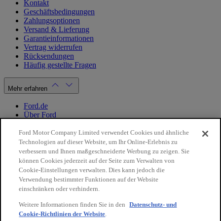
Kontakt
Geschäftsbedingungen
Zahlungsoptionen
Versand & Lieferung
Garantieinformationen
Vertrag widerrufen
Rücksendungen
Häufig gestellte Fragen
Mehr erfahren
Ford.de
Über Ford
Cookie Richtlinien
Datenschutzbestimmungen
Ford Motor Company Limited verwendet Cookies und ähnliche
Impressum
Technologien auf dieser Website, um Ihr Online-Erlebnis zu
verbessern und Ihnen maßgeschneiderte Werbung zu zeigen. Sie
können Cookies jederzeit auf der Seite zum Verwalten von
Mein Konto
Cookie-Einstellungen verwalten. Dies kann jedoch die
Verwendung bestimmter Funktionen auf der Website
Login / Registrierung
einschränken oder verhindern.
Meine Bestellungen
Weitere Informationen finden Sie in den
Datenschutz- und
Land ändern
Cookie-Richtlinien der Website
.