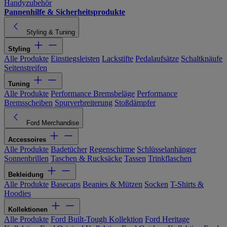
Handyzubehör
Pannenhilfe & Sicherheitsprodukte
Styling & Tuning
Styling
Alle Produkte
Einstiegsleisten
Lackstifte
Pedalaufsätze
Schaltknäufe
Seitenstreifen
Tuning
Alle Produkte
Performance Bremsbeläge
Performance
Bremsscheiben
Spurverbreiterung
Stoßdämpfer
Ford Merchandise
Accessoires
Alle Produkte
Badetücher
Regenschirme
Schlüsselanhänger
Sonnenbrillen
Taschen & Rucksäcke
Tassen
Trinkflaschen
Bekleidung
Alle Produkte
Basecaps
Beanies & Mützen
Socken
T-Shirts &
Hoodies
Kollektionen
Alle Produkte
Ford Built-Tough Kollektion
Ford Heritage