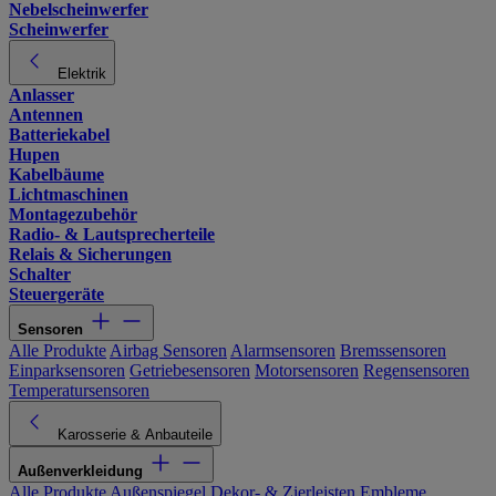
Nebelscheinwerfer
Scheinwerfer
Elektrik
Anlasser
Antennen
Batteriekabel
Hupen
Kabelbäume
Lichtmaschinen
Montagezubehör
Radio- & Lautsprecherteile
Relais & Sicherungen
Schalter
Steuergeräte
Sensoren
Alle Produkte
Airbag Sensoren
Alarmsensoren
Bremssensoren
Einparksensoren
Getriebesensoren
Motorsensoren
Regensensoren
Temperatursensoren
Karosserie & Anbauteile
Außenverkleidung
Alle Produkte
Außenspiegel
Dekor- & Zierleisten
Embleme