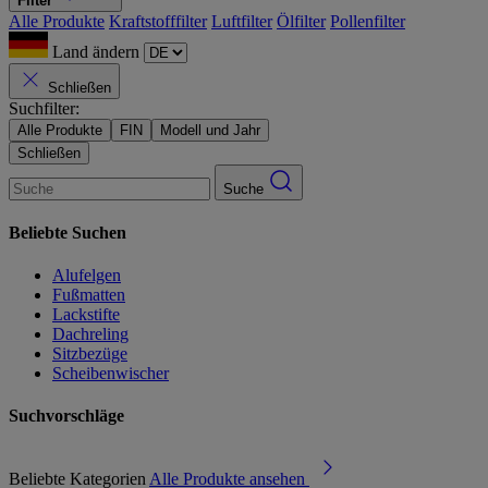
Filter
Alle Produkte
Kraftstofffilter
Luftfilter
Ölfilter
Pollenfilter
Land ändern
Schließen
Suchfilter:
Alle Produkte
FIN
Modell und Jahr
Schließen
Suche
Beliebte Suchen
Alufelgen
Fußmatten
Lackstifte
Dachreling
Sitzbezüge
Scheibenwischer
Suchvorschläge
Beliebte Kategorien
Alle Produkte ansehen