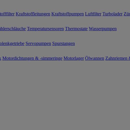
offfilter
Kraftstoffleitungen
Kraftstoffpumpen
Luftfilter
Turbolader
Zün
hlerschläuche
Temperatursensoren
Thermostate
Wasserpumpen
olenkgetriebe
Servopumpen
Spurstangen
k
Motordichtungen & -simmeringe
Motorlager
Ölwannen
Zahnriemen &