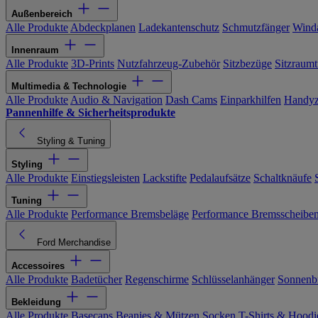
Außenbereich
Alle Produkte
Abdeckplanen
Ladekantenschutz
Schmutzfänger
Wind
Innenraum
Alle Produkte
3D-Prints
Nutzfahrzeug-Zubehör
Sitzbezüge
Sitzraumt
Multimedia & Technologie
Alle Produkte
Audio & Navigation
Dash Cams
Einparkhilfen
Handyz
Pannenhilfe & Sicherheitsprodukte
Styling & Tuning
Styling
Alle Produkte
Einstiegsleisten
Lackstifte
Pedalaufsätze
Schaltknäufe
Tuning
Alle Produkte
Performance Bremsbeläge
Performance Bremsscheibe
Ford Merchandise
Accessoires
Alle Produkte
Badetücher
Regenschirme
Schlüsselanhänger
Sonnenbr
Bekleidung
Alle Produkte
Basecaps
Beanies & Mützen
Socken
T-Shirts & Hoodi