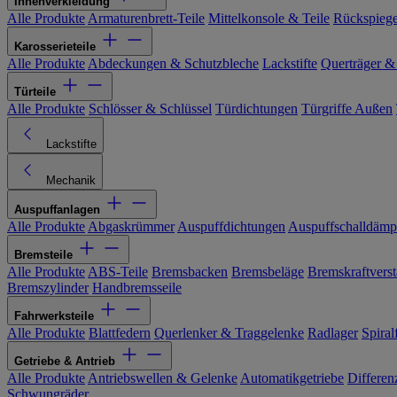
Innenverkleidung
Alle Produkte
Armaturenbrett-Teile
Mittelkonsole & Teile
Rückspiege
Karosserieteile
Alle Produkte
Abdeckungen & Schutzbleche
Lackstifte
Querträger &
Türteile
Alle Produkte
Schlösser & Schlüssel
Türdichtungen
Türgriffe Außen
Lackstifte
Mechanik
Auspuffanlagen
Alle Produkte
Abgaskrümmer
Auspuffdichtungen
Auspuffschalldämp
Bremsteile
Alle Produkte
ABS-Teile
Bremsbacken
Bremsbeläge
Bremskraftverst
Bremszylinder
Handbremsseile
Fahrwerksteile
Alle Produkte
Blattfedern
Querlenker & Traggelenke
Radlager
Spiral
Getriebe & Antrieb
Alle Produkte
Antriebswellen & Gelenke
Automatikgetriebe
Differen
Schwungräder