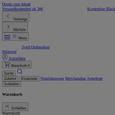
Direkt zum Inhalt
Versandkostenfrei ab 30€
Kostenlose Rüc
Vorherige
Nächste
Menü
Ford Onlineshop
Widerruf
Anmelden
Warenkorb
0
Suche
Nutzfahrzeuge
Merchandise
Angebote
Zubehör
Ersatzteile
Schließen
Warenkorb
Schließen
Warenkorb