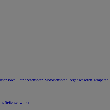
rksensoren
Getriebesensoren
Motorsensoren
Regensensoren
Temperatu
lls
Seitenschweller