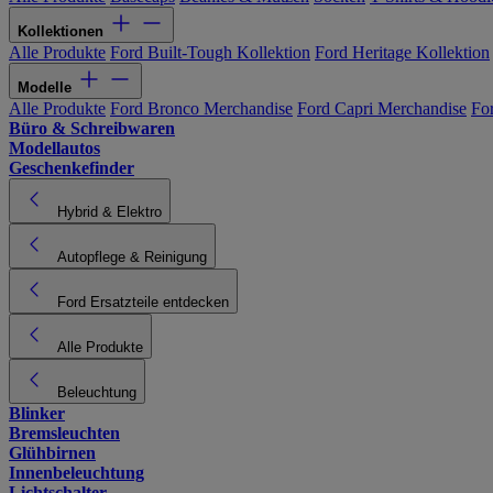
Kollektionen
Alle Produkte
Ford Built-Tough Kollektion
Ford Heritage Kollektion
Modelle
Alle Produkte
Ford Bronco Merchandise
Ford Capri Merchandise
Fo
Büro & Schreibwaren
Modellautos
Geschenkefinder
Hybrid & Elektro
Autopflege & Reinigung
Ford Ersatzteile entdecken
Alle Produkte
Beleuchtung
Blinker
Bremsleuchten
Glühbirnen
Innenbeleuchtung
Lichtschalter