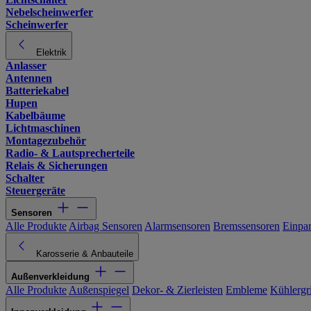
Nebelscheinwerfer
Scheinwerfer
Elektrik
Anlasser
Antennen
Batteriekabel
Hupen
Kabelbäume
Lichtmaschinen
Montagezubehör
Radio- & Lautsprecherteile
Relais & Sicherungen
Schalter
Steuergeräte
Sensoren
Alle Produkte
Airbag Sensoren
Alarmsensoren
Bremssensoren
Einpa
Karosserie & Anbauteile
Außenverkleidung
Alle Produkte
Außenspiegel
Dekor- & Zierleisten
Embleme
Kühlergri