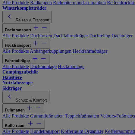
Alle Produkte
Radkappen
Radmuttern und -schrauben
Reifendruckko
Winterkompletträder
Reisen & Transport
Dachtransport
Alle Produkte
Dachboxen
Dachfahrradträger
Dachreling
Dachträger
Hecktransport
Alle Produkte
Anhängerkupplungen
Heckfahrradträger
Fahrradträger
Alle Produkte
Dachmontage
Heckmontage
Campingzubehör
Haustiere
Nutzfahrzeuge
Skiträger
Schutz & Komfort
Fußmatten
Alle Produkte
Gummifußmatten
Teppichfußmatten
Velours-Fußmatte
Kofferraum
Alle Produkte
Hundetransport
Kofferraum Organizer
Kofferraummat