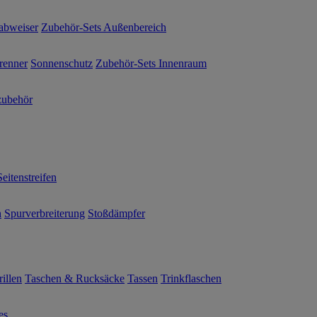
abweiser
Zubehör-Sets Außenbereich
renner
Sonnenschutz
Zubehör-Sets Innenraum
ubehör
Seitenstreifen
n
Spurverbreiterung
Stoßdämpfer
illen
Taschen & Rucksäcke
Tassen
Trinkflaschen
es