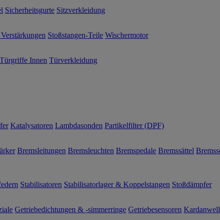
l
Sicherheitsgurte
Sitzverkleidung
 Verstärkungen
Stoßstangen-Teile
Wischermotor
Türgriffe Innen
Türverkleidung
fer
Katalysatoren
Lambdasonden
Partikelfilter (DPF)
ärker
Bremsleitungen
Bremsleuchten
Bremspedale
Bremssättel
Bremss
federn
Stabilisatoren
Stabilisatorlager & Koppelstangen
Stoßdämpfer
ziale
Getriebedichtungen & -simmerringe
Getriebesensoren
Kardanwel