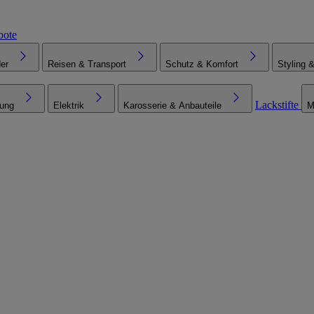
bote
er
Reisen & Transport
Schutz & Komfort
Styling 
Lackstifte
tung
Elektrik
Karosserie & Anbauteile
M