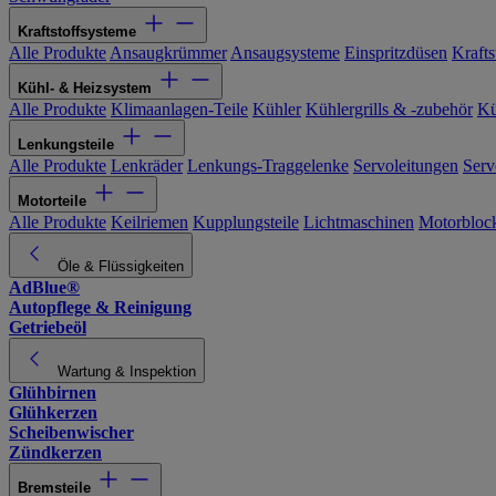
Kraftstoffsysteme
Alle Produkte
Ansaugkrümmer
Ansaugsysteme
Einspritzdüsen
Kraftst
Kühl- & Heizsystem
Alle Produkte
Klimaanlagen-Teile
Kühler
Kühlergrills & -zubehör
Kü
Lenkungsteile
Alle Produkte
Lenkräder
Lenkungs-Traggelenke
Servoleitungen
Serv
Motorteile
Alle Produkte
Keilriemen
Kupplungsteile
Lichtmaschinen
Motorbloc
Öle & Flüssigkeiten
AdBlue®
Autopflege & Reinigung
Getriebeöl
Wartung & Inspektion
Glühbirnen
Glühkerzen
Scheibenwischer
Zündkerzen
Bremsteile