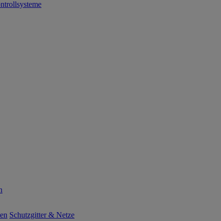
ntrollsysteme
n
ten
Schutzgitter & Netze