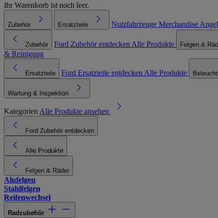
Ihr Warenkorb ist noch leer.
Nutzfahrzeuge
Merchandise
Ange
Zubehör
Ersatzteile
Ford Zubehör entdecken
Alle Produkte
Zubehör
Felgen & Räd
& Reinigung
Ford Ersatzteile entdecken
Alle Produkte
Ersatzteile
Beleuch
Wartung & Inspektion
Kategorien
Alle Produkte ansehen
Ford Zubehör entdecken
Alle Produkte
Felgen & Räder
Alufelgen
Stahlfelgen
Reifenwechsel
Radzubehör