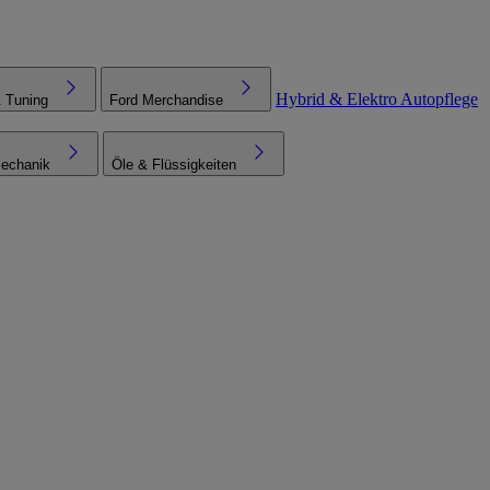
Hybrid & Elektro
Autopflege
& Tuning
Ford Merchandise
echanik
Öle & Flüssigkeiten